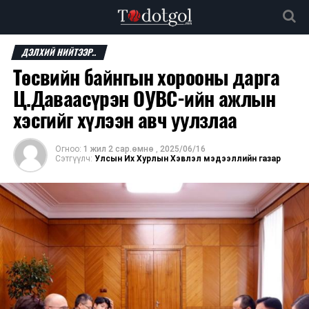
ДЭЛХИЙ НИЙТЭЭР..
Төсвийн байнгын хорооны дарга
Ц.Даваасүрэн ОУВС-ийн ажлын
хэсгийг хүлээн авч уулзлаа
Огноо:
1 жил 2 сар.өмнө
,
2025/06/16
Сэтгүүлч:
Улсын Их Хурлын Хэвлэл мэдээллийн газар