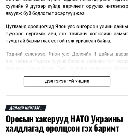
хуулийн 9 дүгээр зүйлд өөрчлөлт оруулах чиглэлээр
явуулж буй бодлогыг эсэргүүцжээ.
Цуглаанд оролцогчид Япон улс өнгөрсөн үеийн дайны
түүхээс сургамж авч, энх тайванч хөгжлийн замыг
тууштай баримтлах ёстой гэж уриалсан байна.
Тэдний хэлснээр, Япон улс Дэлхийн II дайны дараа
энх тайвны Үндсэн хуулиа баталж, дайнаас татгалзах
зарчмыг хуульчилсан. Гэвч сүүлийн жилүүдэд батлан
хамгаалах зардлаа нэмэгдүүлж, цэргийн хүчин чадлаа
ДЭЛГЭРЭНГҮЙ УНШИХ
бэхжүүлэхийн зэрэгцээ Үндсэн хуульд өөрчлөлт
оруулах асуудал яригдаж байгаа нь түгшүүр төрүүлж
байгааг жагсагчид онцолжээ.
ДЭЛХИЙ НИЙТЭЭР..
Японы Үндсэн хуулийн 9 дүгээр зүйлд олон улсын
Оросын хакерууд НАТО Украины
маргааныг шийдвэрлэх арга хэрэгсэл болгон дайнаас
татгалзах зарчмыг тусгасан байдаг. Цуглаанд
халдлагад оролцсон гэх баримт
оролцогчид уг зарчмыг хэвээр хадгалж, хойч үедээ