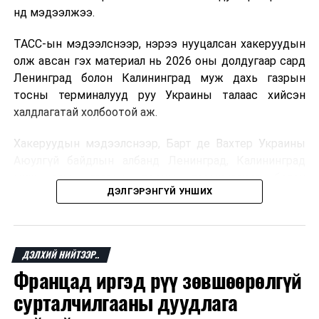
нд мэдээлжээ.
ТАСС-ын мэдээлснээр, нэрээ нууцалсан хакеруудын
олж авсан гэх материал нь 2026 оны долдугаар сард
Ленинград болон Калининград муж дахь газрын
тосны терминалууд руу Украины талаас хийсэн
халдлагатай холбоотой аж.
Хакеруудын мэдээлснээр, Барт де Вахтер Украины
Аюулгүй байдлын албанд Ленинград, Калининград
муж дахь газрын тосны терминалууд болон
ДЭЛГЭРЭНГҮЙ УНШИХ
“Газпром”-ын шингэрүүлсэн байгалийн хий
тээвэрлэгч хөлөг онгоцны байршлын талаарх
мэдээлэл дамжуулсан гэх цахим харилцааны
баримтыг олж авчээ.
ДЭЛХИЙ НИЙТЭЭР..
Францад иргэд рүү зөвшөөрөлгүй
Мөн олдсон гэх захидал харилцаанд Барт де Вахтер
Украины Аюулгүй байдлын албаны Олон улсын
сурталчилгааны дуудлага
хамтын ажиллагааны төвийн төлөөлөгчидтэй цахим