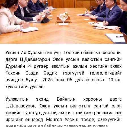
Улсын Их Хурлын гишүүн, Төсвийн байнгын хорооны
дарга Ц.Даваасүрэн Олон улсын валютын сангийн
Дүрмийн 4 дүгээр заалтын ажлын хэсгийн ахлах
Тахсин Саади Сэдик тэргүүтэй төлөөлөгчдийг
өчигдөр буюу 2025 оны 06 дугаар сарын 13-нд
хүлээн авч уулзав.
Уулзалтын эхэнд Байнгын хорооны дарга
Ц.Даваасүрэн, Олон улсын валютын сантай олон
жилийн турш үр дүнтэй, амжилттай хамтран ажиллаж
ирснийг онцлоод Монгол Улсын төсөв, санхүүгийн
өнөөгийн нөхцөл байдлын талаар танилцууллаа.