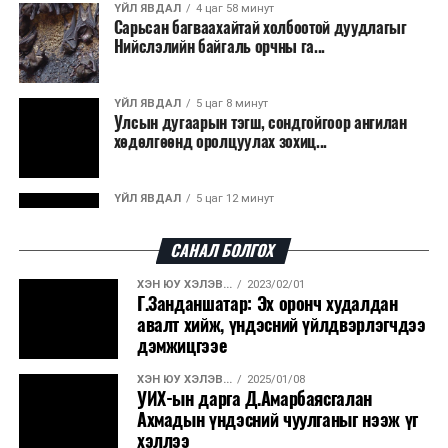
ҮЙЛ ЯВДАЛ
4 цаг 58 минут
Мароккогийн хөдөлмөр эрхлэлтийн сайд мэдэгджээ.
Сарьсан багваахайтай холбоотой дуудлагыг
Нийслэлийн байгаль орчны га...
ҮЙЛ ЯВДАЛ
5 цаг 8 минут
Улсын дугаарын тэгш, сондгойгоор ангилан
хөдөлгөөнд оролцуулах зохиц...
ҮЙЛ ЯВДАЛ
5 цаг 12 минут
Нарантуул, Дүнжингарав, Шинэ 100 айл
худалдааны төвүүдийн авто зогсо...
САНАЛ БОЛГОХ
ХЭН ЮУ ХЭЛЭВ...
2023/02/01
ҮЙЛ ЯВДАЛ
5 цаг 16 минут
Г.Занданшатар: Эх оронч худалдан
КОП17-д ажиллах онцгой байдлын
авалт хийж, үндэсний үйлдвэрлэгчдээ
бүрэлдэхүүн хамтарсан дадлага сургуул...
дэмжицгээе
ХЭН ЮУ ХЭЛЭВ...
2025/01/08
ҮЙЛ ЯВДАЛ
5 цаг 23 минут
УИХ-ын дарга Д.Амарбаясгалан
Улаанбаатарт өдөртөө 20 хэм дулаан
Ахмадын үндэсний чуулганыг нээж үг
хэллээ