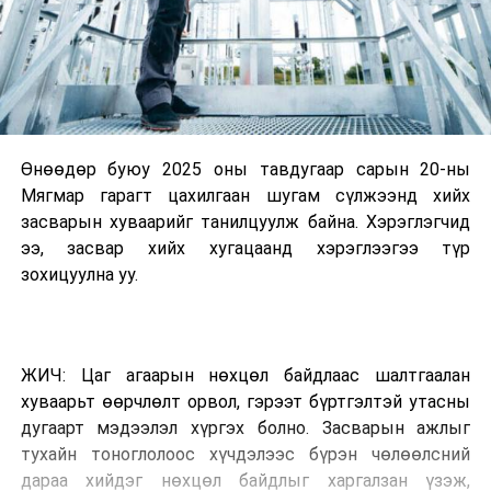
Өнөөдөр буюу 2025 оны тавдугаар сарын 20-ны
Мягмар гарагт цахилгаан шугам сүлжээнд хийх
засварын хуваарийг танилцуулж байна. Хэрэглэгчид
ээ, засвар хийх хугацаанд хэрэглээгээ түр
зохицуулна уу.
ЖИЧ: Цаг агаарын нөхцөл байдлаас шалтгаалан
хуваарьт өөрчлөлт орвол, гэрээт бүртгэлтэй утасны
дугаарт мэдээлэл хүргэх болно. Засварын ажлыг
тухайн тоноглолоос хүчдэлээс бүрэн чөлөөлсний
дараа хийдэг нөхцөл байдлыг харгалзан үзэж,