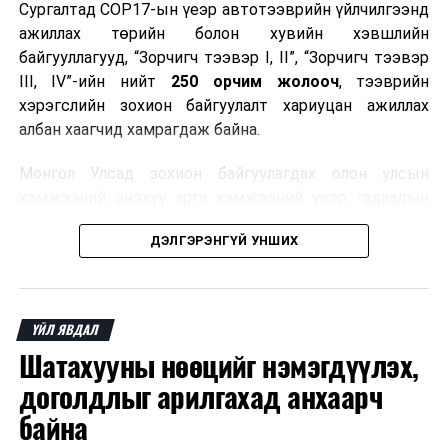
Сургалтад COP17-ын үеэр автотээврийн үйлчилгээнд
ажиллах төрийн болон хувийн хэвшлийн
байгууллагууд, “Зорчигч тээвэр I, II”, “Зорчигч тээвэр
III, IV”-ийн нийт
250 орчим жолооч
, тээврийн
хэрэгслийн зохион байгуулалт хариуцан ажиллах
албан хаагчид хамрагдаж байна.
Монгол Улсад зохион байгуулагдах олон улсын
хэмжээний энэхүү арга хэмжээний үеэр гадаадын
зочид, төлөөлөгчдөд аюулгүй, шуурхай, соёлтой,
ДЭЛГЭРЭНГҮЙ УНШИХ
мэргэжлийн түвшинд тээврийн үйлчилгээ үзүүлэх
бэлтгэлийг хангах нь сургалтын гол зорилго юм.
Сургалтаар COP17-ын ерөнхий ойлголт, ач холбогдол,
ҮЙЛ ЯВДАЛ
зохион байгуулалтын онцлог, зочид, төлөөлөгчдийн
Шатахууны нөөцийг нэмэгдүүлэх,
ангилал, үйлчилгээний стандарт, жолооч нарын үүрэг
хариуцлага, сахилга бат, үйлчилгээний соёл, ёс зүй,
доголдлыг арилгахад анхаарч
мэргэжлийн харилцааны талаар нэгдсэн мэдээлэл
байна
өгчээ.