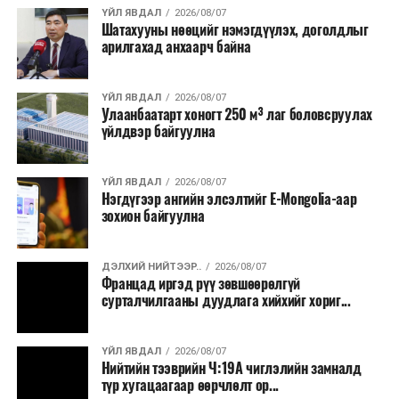
хэлбэрээр хэрэгжүүлэхээр тусгажээ.
ҮЙЛ ЯВДАЛ
2026/08/07
Шатахууны нөөцийг нэмэгдүүлэх, доголдлыг
арилгахад анхаарч байна
Лаг хатаах, шатаах технологи нь бохир ус цэвэрлэх
байгууламжаас гардаг лагийг байгаль орчинд аюулгүй
аргаар боловсруулж, эзлэхүүнийг эрс бууруулах
ҮЙЛ ЯВДАЛ
2026/08/07
Улаанбаатарт хоногт 250 м³ лаг боловсруулах
зориулалттай. Лагийг өндөр температурт шатааснаар
үйлдвэр байгуулна
эзлэхүүн нь 90 хүртэл хувиар буурч, бактери, вирус
болон бусад өвчин үүсгэгч бичил биетнийг устгах
боломжтой.
ҮЙЛ ЯВДАЛ
2026/08/07
Нэгдүгээр ангийн элсэлтийг E-Mongolia-аар
зохион байгуулна
Түүнчлэн шаталтын явцад үүсэх дулааныг цахилгаан
болон дулааны эрчим хүч үйлдвэрлэхэд ашиглаж
болдог. Зарим технологийн хувьд шаталтын дараа
ДЭЛХИЙ НИЙТЭЭР..
2026/08/07
Францад иргэд рүү зөвшөөрөлгүй
үлдэх үнснээс фосфор зэрэг ашигт эрдсийг сэргээн
сурталчилгааны дуудлага хийхийг хориг...
авах боломжтой аж.
Япон, Герман, Швейцар, Нидерланд, Өмнөд Солонгос
ҮЙЛ ЯВДАЛ
2026/08/07
зэрэг улс лаг хатаах, шатаах технологийг ашиглаж
Нийтийн тээврийн Ч:19А чиглэлийн замналд
түр хугацаагаар өөрчлөлт ор...
байна. Тухайлбал, Германд лаг шатаах үйлдвэрээс