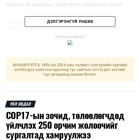
хүлээцтэй хандахыг хэрэгчлэгч та бүхнээс хүсье.
ДЭЛГЭРЭНГҮЙ УНШИХ
ДАРААХ МЭДЭЭ
УИХ: Өнөөдөр болох байнгын хороодын хуралдаан
СУРТАЛЧИЛГАА
ӨМНӨХ МЭДЭЭ
Улаанбаатарт өдөртөө 17 хэм дулаан
АНХААРУУЛГА: УИХ-ын 2024 оны ээлжит сонгуулийн хуулийн
холбогдох заалтын хүрээнд тус сайтын сэтгэгдэл хэсгийг
түр хугацаанд хаасан болно.
ҮЙЛ ЯВДАЛ
COP17-ын зочид, төлөөлөгчдөд
үйлчлэх 250 орчим жолоочийг
сургалтад хамруулжээ