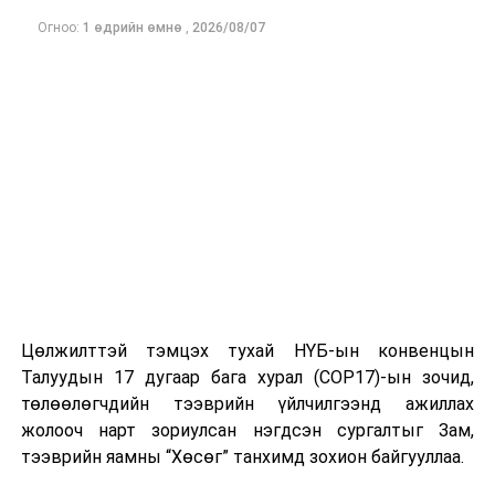
Огноо:
1 өдрийн өмнө
,
2026/08/07
Цөлжилттэй тэмцэх тухай НҮБ-ын конвенцын
Талуудын 17 дугаар бага хурал (COP17)-ын зочид,
төлөөлөгчдийн тээврийн үйлчилгээнд ажиллах
жолооч нарт зориулсан нэгдсэн сургалтыг Зам,
тээврийн яамны “Хөсөг” танхимд зохион байгууллаа.