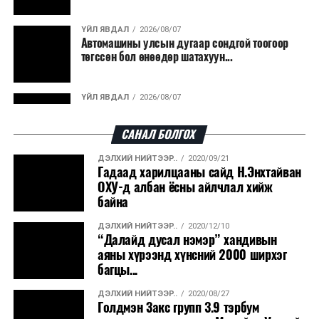
гарсан үнснээс фосфор сэргээн авах технологи
ашигладаг бол Нидерландад төвлөрсөн лаг
ҮЙЛ ЯВДАЛ
2026/08/07
Автомашины улсын дугаар сондгой тоогоор
боловсруулах үйлдвэрүүдээр дулаан, цахилгаан
төгссөн бол өнөөдөр шатахуун...
эрчим хүч үйлдвэрлэдэг.
Ийнхүү лаг хатаах, шатаах технологийг лагийн
ҮЙЛ ЯВДАЛ
2026/08/07
эзлэхүүнийг бууруулахын зэрэгцээ эрчим хүч
Улаанбаатарт өдөртөө 30 хэм дулаан
үйлдвэрлэх, нөөцийг дахин ашиглах чиглэлээр олон
САНАЛ БОЛГОХ
улсад өргөн ашиглаж байна.
ДЭЛХИЙ НИЙТЭЭР..
2020/09/21
ДЭЛХИЙ НИЙТЭЭР..
2026/08/06
Гадаад харилцааны сайд Н.Энхтайван
“Уралдронзавод” компанийн ерөнхий
ОХУ-д албан ёсны айлчлал хийж
захирлын автомашиныг дэлбэлжээ...
байна
ДЭЛХИЙ НИЙТЭЭР..
2020/12/10
ҮЙЛ ЯВДАЛ
2026/08/06
“Далайд дусал нэмэр” хандивын
Сүхбаатар боомтоор тав хоногт 10 мянга гаруй
аяны хүрээнд хүнсний 2000 ширхэг
тонн АИ-92 автобензин и...
багцы...
ДЭЛХИЙ НИЙТЭЭР..
2020/08/27
ДЭЛХИЙ НИЙТЭЭР..
2026/08/06
Голдмэн Закс групп 3.9 тэрбум
Вашингтон мужийн ой хээрийн түймрийг