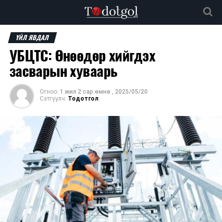
ҮЙЛ ЯВДАЛ
УБЦТС: Өнөөдөр хийгдэх
засварын хуваарь
Огноо:
1 жил 2 сар.өмнө
,
2025/05/20
Сэтгүүлч:
Тодотгол