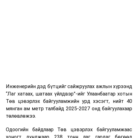
тээврийн үйлчилгээг аюулгүй, шуурхай, зохион
хэвийн горимоор ажлаа үргэлжүүлнэ гэж найдаж
байгуулалттай явуулах, үйлчилгээний нэгдсэн
байна. Шатахууны нөөцийг нэмэгдүүлэх,
стандарт, сахилга хариуцлагыг хэвшүүлэх бэлтгэл
нийлүүлэлтийг тогтворжуулах хүрээнд бусад эх
ажлын нэг хэсэг гэж
Зам, тээврийн яамнаас
үүсвэрийг нэмэгдүүлэх чиглэлд анхаарч байна.
мэдээллээ.
Замын-Үүд боомтоор 2000 тонн дизель түлш орж
ирсэн бөгөөд шилжүүлэн ачих ажиллагаа хийгдэж
байна" гэлээ
гэж Аж үйлдвэр, эрдэс баялгийн яамнаас
мэдээллээ.
Инженерийн дэд бүтцийг сайжруулах ажлын хүрээнд
“Лаг хатаах, шатаах үйлдвэр”-ийг Улаанбаатар хотын
Төв цэвэрлэх байгууламжийн урд хэсэгт, нийт 40
мянган ам метр талбайд 2025-2027 онд байгуулахаар
төлөвлөжээ.
Одоогийн байдлаар Төв цэвэрлэх байгууламжаас
хоногт дунджаар 238 тонн лаг гардаг бөгөөд