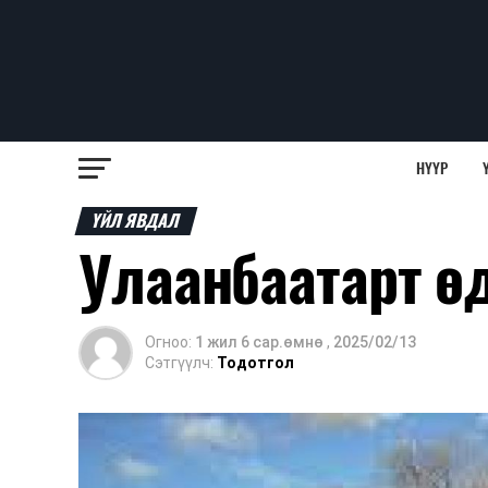
НҮҮР
ҮЙЛ ЯВДАЛ
Улаанбаатарт өд
Огноо:
1 жил 6 сар.өмнө
,
2025/02/13
Сэтгүүлч:
Тодотгол