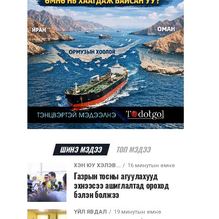
ШИНЭ МЭДЭЭ
ТОП МЭДЭЭ
ХЭН ЮУ ХЭЛЭВ...
16 минутын өмнө
Газрын тосны агуулахууд
эхнээсээ ашиглалтад ороход
бэлэн болжээ
ҮЙЛ ЯВДАЛ
19 минутын өмнө