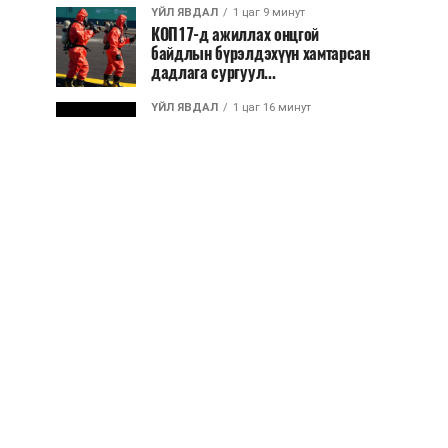
ҮЙЛ ЯВДАЛ
1 цаг 9 минут
КОП17-д ажиллах онцгой
байдлын бүрэлдэхүүн хамтарсан
дадлага сургуул...
ҮЙЛ ЯВДАЛ
1 цаг 16 минут
Улаанбаатарт өдөртөө 20 хэм
дулаан
ҮЙЛ ЯВДАЛ
2026/08/07
COP17-ын зочид, төлөөлөгчдөд
үйлчлэх 250 орчим жолоочийг
сургалтад х...
ҮЙЛ ЯВДАЛ
2026/08/07
Шатахууны нөөцийг нэмэгдүүлэх,
доголдлыг арилгахад анхаарч
байна
ҮЙЛ ЯВДАЛ
2026/08/07
Улаанбаатарт хоногт 250 м³ лаг
боловсруулах үйлдвэр байгуулна