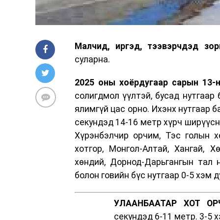
Малчид, иргэд, тээвэрчдэд зор
суларна.
2025 оны хоёрдугаар сарын 13-н
солигдмол үүлтэй, бусад нутгаар 
ялимгүй цас орно. Ихэнх нутгаар б
секундэд 14-16 метр хүрч ширүүснэ
Хүрэнбэлчир орчим, Тэс голын х
хотгор, Монгол-Алтай, Хангай, Х
хөндий, Дорнод-Дарьгангын тал н
болон говийн бүс нутгаар 0-5 хэм д
УЛААНБААТАР ХОТ ОР
секундэд 6-11 метр. 3-5 