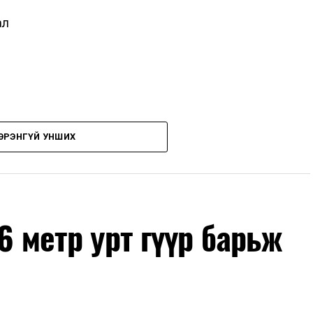
ал
ЭРЭНГҮЙ УНШИХ
үйлчилгээг авахдаа дараах зүйлсийг анхаарна
6 метр урт гүүр барьж
ртгэл, мэдээллийг нягталж, баталгаажуулсан байх
т хамрагдсан бол тухайн цэцэрлэгтээ "Үргэлжлүүлж
л 2026 оны 08 дугаар сарын 07-ны өдрөөс өмнө