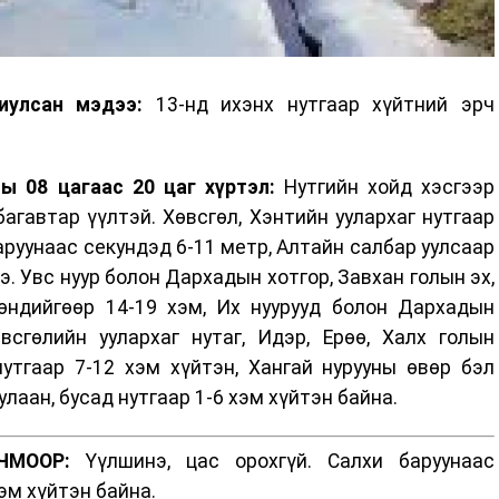
иулсан мэдээ:
13-нд ихэнх нутгаар хүйтний эрч
ы 08 цагаас 20 цаг хүртэл:
Нутгийн хойд хэсгээр
багавтар үүлтэй. Хөвсгөл, Хэнтийн уулархаг нутгаар
аруунаас секундэд 6-11 метр, Алтайн салбар уулсаар
. Увс нуур болон Дархадын хотгор, Завхан голын эх,
өндийгөөр 14-19 хэм, Их нуурууд болон Дархадын
өвсгөлийн уулархаг нутаг, Идэр, Ерөө, Халх голын
утгаар 7-12 хэм хүйтэн, Хангай нурууны өвөр бэл
улаан, бусад нутгаар 1-6 хэм хүйтэн байна.
ЧМООР:
Үүлшинэ, цас орохгүй. Салхи баруунаас
хэм хүйтэн байна.