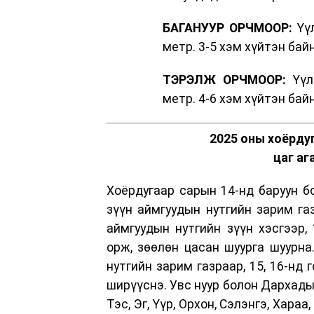
БАГАНУУР ОРЧМООР:
Үүл
метр. 3-5 хэм хүйтэн байн
ТЭРЭЛЖ ОРЧМООР:
Үүлш
метр. 4-6 хэм хүйтэн байн
2025 оны хоёрдуг
цаг аг
Хоёрдугаар сарын 14-нд баруун бо
зүүн аймгуудын нутгийн зарим газ
аймгуудын нутгийн зүүн хэсгээр, 
орж, зөөлөн цасан шуурга шуурна.
нутгийн зарим газраар, 15, 16-нд 
ширүүснэ. Увс нуур болон Дархадын
Тэс, Эг, Үүр, Орхон, Сэлэнгэ, Хара