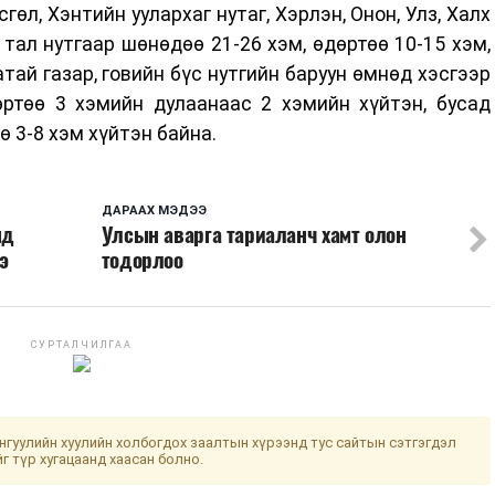
сгөл, Хэнтийн уулархаг нутаг, Хэрлэн, Онон, Улз, Халх
тал нутгаар шөнөдөө 21-26 хэм, өдөртөө 10-15 хэм,
атай газар, говийн бүс нутгийн баруун өмнөд хэсгээр
өртөө 3 хэмийн дулаанаас 2 хэмийн хүйтэн, бусад
ө 3-8 хэм хүйтэн байна.
ДАРААХ МЭДЭЭ
нд
Улсын аварга тариаланч хамт олон
э
тодорлоо
СУРТАЛЧИЛГАА
гуулийн хуулийн холбогдох заалтын хүрээнд тус сайтын сэтгэгдэл
йг түр хугацаанд хаасан болно.