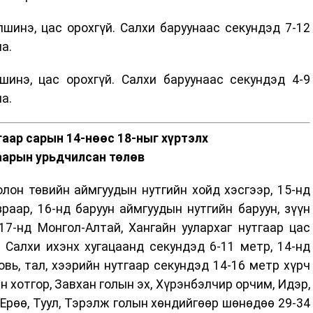
шинэ, цас орохгүй. Салхи баруунаас секундэд 7-12
а.
инэ, цас орохгүй. Салхи баруунаас секундэд 4-9
а.
аар сарын 14-нөөс 18-ныг хүртэлх
аарын урьдчилсан төлөв
лон төвийн аймгуудын нутгийн хойд хэсгээр, 15-нд
раар, 16-нд баруун аймгуудын нутгийн баруун, зүүн
17-нд Монгол-Алтай, Хангайн уулархаг нутгаар цас
 Салхи ихэнх хугацаанд секундэд 6-11 метр, 14-нд
говь, тал, хээрийн нутгаар секундэд 14-16 метр хүрч
 хотгор, Завхан голын эх, Хүрэнбэлчир орчим, Идэр,
а, Ерөө, Туул, Тэрэлж голын хөндийгөөр шөнөдөө 29-34