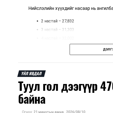
Нийслэлийн хүүхдийг насаар нь ангилб
2 настай – 27,832
3 настай – 31,303
4 настай – 32,002
5 настай – 35,690 хүүхэд байна.
ДЭЛГ
Иргэд хүүхдээ цэцэрлэгт хамруулах 
уу.
ҮЙЛ ЯВДАЛ
Туул гол дээгүүр 47
Өөрийн болон хүүхдийнхээ хаягийн бү
Таны хүүхэд өнгөрсөн жил цэцэрлэг
байна
явах" эсэх сонголтыг хийх
Хэрэв шилжилт хөдөлгөөн хийх бо
Огноо:
21 минутын өмнө
,
2026/08/10
баталгаажуулсан байх.