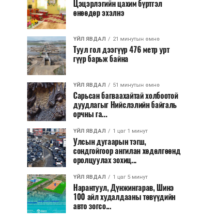
Цэцэрлэгийн цахим бүртгэл
өнөөдөр эхэлнэ
ҮЙЛ ЯВДАЛ
21 минутын өмнө
Туул гол дээгүүр 476 метр урт
гүүр барьж байна
ҮЙЛ ЯВДАЛ
51 минутын өмнө
Сарьсан багваахайтай холбоотой
дуудлагыг Нийслэлийн байгаль
орчны га...
ҮЙЛ ЯВДАЛ
1 цаг 1 минут
Улсын дугаарын тэгш,
сондгойгоор ангилан хөдөлгөөнд
оролцуулах зохиц...
ҮЙЛ ЯВДАЛ
1 цаг 5 минут
Нарантуул, Дүнжингарав, Шинэ
100 айл худалдааны төвүүдийн
авто зогсо...