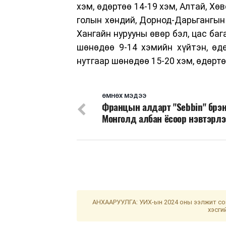
хэм, өдөртөө 14-19 хэм, Алтай, Хөв
голын хөндий, Дорнод-Дарьгангын 
Хангайн нурууны өвөр бэл, цас баг
шөнөдөө 9-14 хэмийн хүйтэн, өд
нутгаар шөнөдөө 15-20 хэм, өдөртө
ӨМНӨХ МЭДЭЭ
Францын алдарт "Sebbin" брэ
Монголд албан ёсоор нэвтэрлэ
АНХААРУУЛГА: УИХ-ын 2024 оны ээлжит сон
хэсги