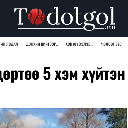
ҮЙЛ ЯВДАЛ
ДЭЛХИЙ НИЙТЭЭР..
ХЭН ЮУ ХЭЛЭВ...
ЧӨЛӨӨТ БҮС
өртөө 5 хэм хүйтэн