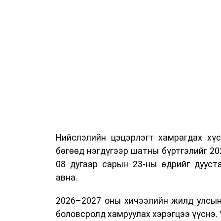
Нийслэлийн цэцэрлэгт хамрагдах хүс
бөгөөд нэгдүгээр шатны бүртгэлийг 20
08 дугаар сарын 23-ны өдрийг дууст
авна.
2026–2027 оны хичээлийн жилд улсын
боловсролд хамруулах хэрэгцээ үүснэ. 