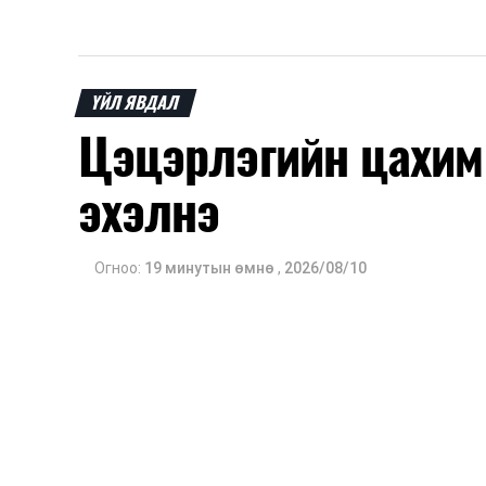
ҮЙЛ ЯВДАЛ
Цэцэрлэгийн цахим
эхэлнэ
Огноо:
19 минутын өмнө
,
2026/08/10