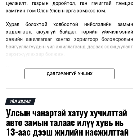
цөлжилт, газрын доройтол, ган гачигтай тэмцэх
хамгийн том Олон Улсын арга хэмжээ юм.
Хурал болохтой холбоотой нийслэлийн замын
хөдөлгөөн, аюулгүй байдал, төрийн үйлчилгээний
хэвийн ажиллагааг хангах зорилгоор боловсролын
байгууллагуудын үйл ажиллагаанд дараах зохицуулалт
хэрэгжүүлэхээр болжээ .
Цэцэрлэгийн бүртгэл
ДЭЛГЭРЭНГҮЙ УНШИХ
2026 оны 8 дугаар сарын 10–23-ны өдрүүдэд
E-Mongolia системээр бүртгэнэ.
ҮЙЛ ЯВДАЛ
Нэгдүгээр ангийн элсэлт
Улсын чанартай хатуу хучилттай
2026 оны 8 дугаар сарын 17–28-ны өдрүүдэд
авто замын талаас илүү хувь нь
E-Mongolia системээр бүртгэнэ.
13-аас дээш жилийн насжилттай
Энэ хугацаанд хүүхэд бүртгэх дэмжлэгийн баг