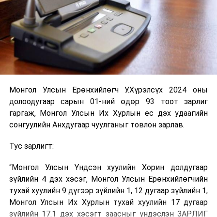
Монгол Улсын Ерөнхийлөгч У.Хүрэлсүх 2024 оны
долоодугаар сарын 01-ний өдөр 93 тоот зарлиг
гаргаж, Монгол Улсын Их Хурлын ес дэх удаагийн
сонгуулийн Анхдугаар чуулганыг товлон зарлав.
Тус зарлигт:
“Монгол Улсын Үндсэн хуулийн Хорин долдугаар
зүйлийн 4 дэх хэсэг, Монгол Улсын Ерөнхийлөгчийн
тухай хуулийн 9 дүгээр зүйлийн 1, 12 дугаар зүйлийн 1,
Монгол Улсын Их Хурлын тухай хуулийн 17 дугаар
зүйлийн 17.1 дэх хэсэгт заасныг үндэслэн ЗАРЛИГ