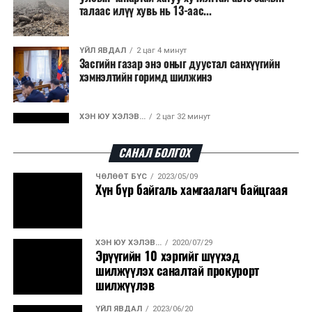
талаас илүү хувь нь 13-аас...
ҮЙЛ ЯВДАЛ
2 цаг 4 минут
Засгийн газар энэ оныг дуустал санхүүгийн
хэмнэлтийн горимд шилжинэ
ХЭН ЮУ ХЭЛЭВ...
2 цаг 32 минут
Шатахууны импортын гаалийн албан татварыг
2027 оны хоёрдугаар сарын ...
САНАЛ БОЛГОХ
ЧӨЛӨӨТ БҮС
2023/05/09
ҮЙЛ ЯВДАЛ
2 цаг 42 минут
Хүн бүр байгаль хамгаалагч байцгаая
Нөөцийн махны хяналтын тогтолцоог
шинэчилнэ
ХЭН ЮУ ХЭЛЭВ...
2020/07/29
ХЭН ЮУ ХЭЛЭВ...
2 цаг 48 минут
Эрүүгийн 10 хэргийг шүүхэд
Монгол Улс COP17 бага хуралд 6.5 тэрбум
шилжүүлэх саналтай прокурорт
ам.долларын санхүүжилт татах...
шилжүүлэв
ҮЙЛ ЯВДАЛ
2023/06/20