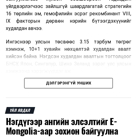
үйлдвэрлэгчээс зайлшгүй шаардлагатай стратегийн
16 төрлийн эм, гемофилийн эсрэг рекомбинант VIII,
IX факторын дөрвөн нэрийн бүтээгдэхүүнийг
худалдан авчээ.
Ингэснээр улсын төсвөөс 3.15 тэрбум төгрөг
хэмнэж, 10+1 хувийн нөхцөлтэй худалдан авалт
хийсэн байна. Нэгдсэн худалдан авалтын тогтолцоог
БНСУ, Япон, Сингапур, Шинэ Зеланд зэрэг улс улсын
хэмжээнд хэрэгжүүлдэг аж.
ДЭЛГЭРЭНГҮЙ УНШИХ
Нэг эх үүсвэрээс худалдан авах тогтолцоо нь бөөний
үнийн хөнгөлөлт эдлэх, улсын төсвийн зардлыг
бууруулах, ДЭМБ-ын хатуу зохицуулалттай
үйлдвэрээс эмийг боломжийн үнээр авах, зах зээлд
ҮЙЛ ЯВДАЛ
ховорддог эмийн хангамжийг тасалдуулахгүй байх
Нэгдүгээр ангийн элсэлтийг E-
давуу талтай.
Mongolia-аар зохион байгуулна
Мөн чанаргүй болон хуурамч эмийн эрсдэлийг