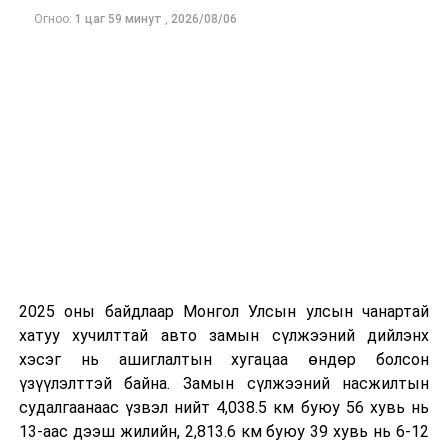
сургуулиуд дээр ажиллахгүй.
Огноо:
1 цаг 59 минут
,
2026/08/06
Их, дээд сургуулийн хичээл
2026 оны 9 дүгээр сарын 1-нээс цахимаар
эхэлнэ.
2026 оны 9 дүгээр сарын 14-нөөс танхимаар
үргэлжилнэ.
Оюутны дотуур байр
2026 оны 9 дүгээр сарын 13-наас оюутнуудыг
дотуур байранд оруулж эхэлнэ.
2025 оны байдлаар Монгол Улсын улсын чанартай
Сургууль, цэцэрлэгийн үйл ажиллагааны
хатуу хучилттай авто замын сүлжээний дийлэнх
зохицуулалт
хэсэг нь ашиглалтын хугацаа өндөр болсон
үзүүлэлттэй байна. Замын сүлжээний насжилтын
судалгаанаас үзвэл нийт 4,038.5 км буюу 56 хувь нь
2026 оны 8 дугаар сарын 17–28-ны өдрүүдэд
13-аас дээш жилийн, 2,813.6 км буюу 39 хувь нь 6-12
нийслэлийн бүх сургууль, цэцэрлэгт ажлын