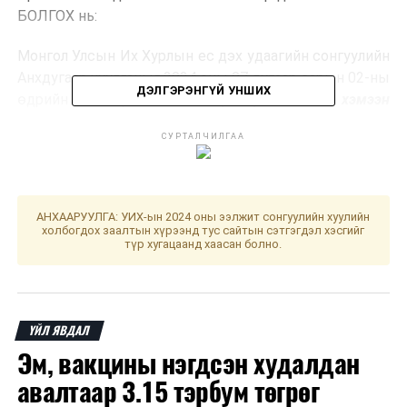
БОЛГОХ нь:
Монгол Улсын Их Хурлын ес дэх удаагийн сонгуулийн
Анхдугаар чуулганыг 2024 оны 07 дугаар сарын 02-ны
ДЭЛГЭРЭНГҮЙ УНШИХ
өдрийн 10.00 цагт товлон зарласугай” гэжээ
хэмээн
У
лсын Их Хурлын Хэвлэл мэдээлэл, олон нийттэй
СУРТАЛЧИЛГАА
харилцах газраас мэдээллээ.
АНХААРУУЛГА: УИХ-ын 2024 оны ээлжит сонгуулийн хуулийн
холбогдох заалтын хүрээнд тус сайтын сэтгэгдэл хэсгийг
ДАРААХ МЭДЭЭ
түр хугацаанд хаасан болно.
Цаг агаарын байдлаас хамааран ургамлын хөнөөлт
шавж, өвчний гаралт ихсэх төлөвтэй байна
ӨМНӨХ МЭДЭЭ
Улаанбаатарт өдөртөө 29 хэм дулаан
ҮЙЛ ЯВДАЛ
Эм, вакцины нэгдсэн худалдан
авалтаар 3.15 тэрбум төгрөг