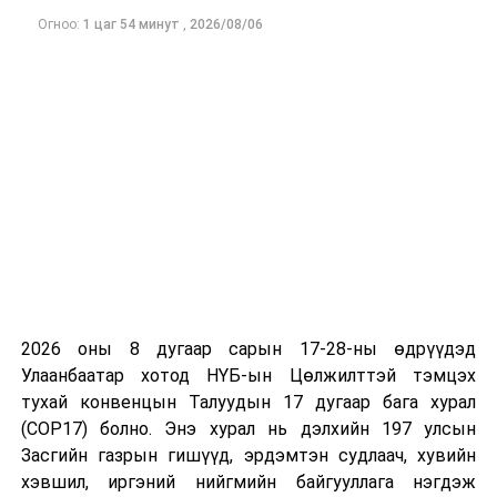
бууруулж, эмийн үнийн өсөлтийг сааруулснаар
Огноо:
1 цаг 54 минут
,
2026/08/06
иргэдийн санхүүгийн дарамтыг багасгах боломж
бүрдэнэ гэж үзжээ.
2026 оны 8 дугаар сарын 17-28-ны өдрүүдэд
Улаанбаатар хотод НҮБ-ын Цөлжилттэй тэмцэх
тухай конвенцын Талуудын 17 дугаар бага хурал
(COP17) болно. Энэ хурал нь дэлхийн 197 улсын
Засгийн газрын гишүүд, эрдэмтэн судлаач, хувийн
хэвшил, иргэний нийгмийн байгууллага нэгдэж