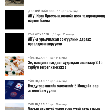
уртасгах, төсвийн хөрөнгө оруулалтыг оновчтой
төлөвлөхөд чухал ач холбогдолтойг албаныхан хэлж
ДЭЛХИЙ НИЙТЭЭР..
1 цаг 27 минут
байна
гэж Зам, тээврийн яамнаас мэдээллээ.
АНУ, Иран Ормузын хоолойг нээх тохиролцоонд
ойртож байна
ХЭН ЮУ ХЭЛЭВ...
1 цаг 30 минут
АНУ-д урьдчилсан сонгуулийн дараах
өрсөлдөөн ширүүсэв
ҮЙЛ ЯВДАЛ
1 цаг 34 минут
Эм, вакцины нэгдсэн худалдан авалтаар 3.15
тэрбум төгрөг хэмнэжээ
ҮЙЛ ЯВДАЛ
1 цаг 54 минут
Нэгдүгээр ангийн элсэлтийг E-Mongolia-аар
зохион байгуулна
ҮЙЛ ЯВДАЛ
1 цаг 59 минут
Улсын чанартай хатуу хучилттай авто замын