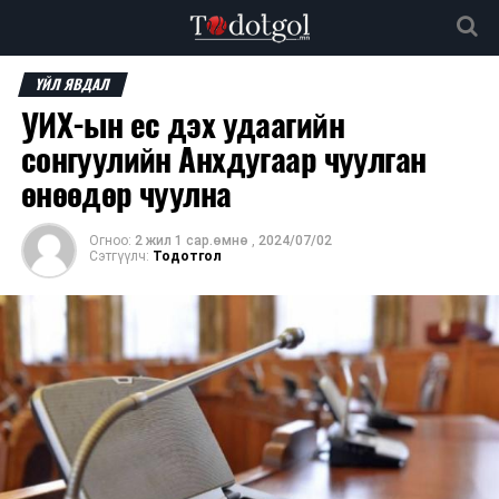
ҮЙЛ ЯВДАЛ
УИХ-ын ес дэх удаагийн
сонгуулийн Анхдугаар чуулган
өнөөдөр чуулна
Огноо:
2 жил 1 сар.өмнө
,
2024/07/02
Сэтгүүлч:
Тодотгол