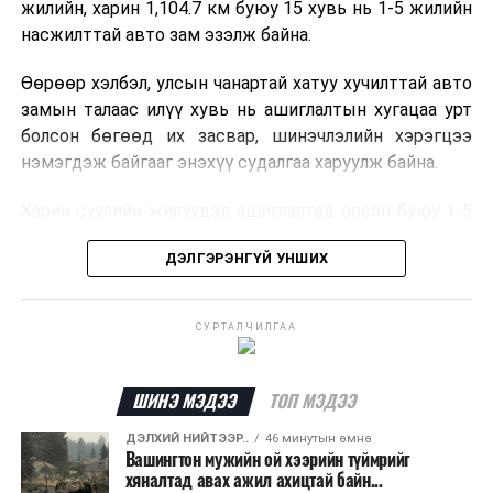
жилийн, харин 1,104.7 км буюу 15 хувь нь 1-5 жилийн
байранд элсэлт, бүртгэл болон бусад аливаа
насжилттай авто зам эзэлж байна.
арга хэмжээ зохион байгуулахгүй болно.
Өөрөөр хэлбэл, улсын чанартай хатуу хучилттай авто
замын талаас илүү хувь нь ашиглалтын хугацаа урт
болсон бөгөөд их засвар, шинэчлэлийн хэрэгцээ
нэмэгдэж байгааг энэхүү судалгаа харуулж байна.
Харин сүүлийн жилүүдэд ашиглалтад орсон буюу 1-5
жилийн насжилттай авто замууд нь Улаанбаатар-
ДЭЛГЭРЭНГҮЙ УНШИХ
Дархан-Сүхбаатар, Улаанбаатар-Мандалговь-
Даланзадгад, Өндөрхаан чиглэл зэрэг улсын голлох
коридорууд болон зарим аймгийн төвүүдийг
СУРТАЛЧИЛГАА
холбосон чиглэлүүдэд төвлөрчээ.
Авто замын насжилтыг тогтмол үнэлж, их засвар,
ШИНЭ МЭДЭЭ
ТОП МЭДЭЭ
ээлжит засвар арчлалтын ажлыг шинжлэх ухааны
ДЭЛХИЙ НИЙТЭЭР..
46 минутын өмнө
үндэслэлтэй төлөвлөх нь замын хөдөлгөөний
Вашингтон мужийн ой хээрийн түймрийг
аюулгүй байдлыг хангах, ашиглалтын хугацааг
хяналтад авах ажил ахицтай байн...