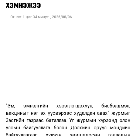
хэмнэжээ
Огноо:
1 цаг 34 минут
,
2026/08/06
“Эм, эмнэлгийн хэрэглэгдэхүүн, биобэлдмэл,
вакциныг нэг эх үүсвэрээс худалдан авах” журмыг
Засгийн газраас баталлаа. Уг журмын хүрээнд олон
улсын байгууллага болон Дэлхийн эрүүл мэндийн
байгууллагаас хүлээн зөвшөөрсөн гадаадын