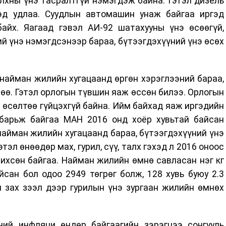
алхны үнэ тасралтгүй нэмэгдэж байна. Гэтэл дизель
эд удлаа. Суудлын автомашин унаж байгаа иргэд
айх. Яагаад гэвэл АИ-92 шатахууны үнэ өсөөгүй,
ий үнэ нэмэгдсэнээр бараа, бүтээгдэхүүний үнэ өсөх
 найман жилийн хугацаанд өргөн хэрэглээний бараа,
лөө. Гэтэл орлогын түвшин яаж өссөн билээ. Орлогын
 өсөлтөө гүйцэхгүй байна. Ийм байхад яаж иргэдийн
барьж байгаа МАН 2016 онд хоёр хувьтай байсан
найман жилийн хугацаанд бараа, бүтээгдэхүүний үнэ
этэл өнөөдөр мах, гурил, сүү, талх гэхэд л 2016 оноос
чихсөн байгаа. Найман жилийн өмнө савласан нэг кг
йсан бол одоо 2949 төгрөг болж, 128 хувь буюу 2.3
н зах зээл дээр гурилын үнэ зургаан жилийн өмнөх
ний инфляци өндөр байгаагийн зэрэгцээ сонгууль