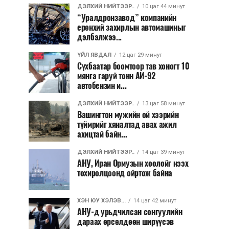
ДЭЛХИЙ НИЙТЭЭР..
10 цаг 44 минут
“Уралдронзавод” компанийн
ерөнхий захирлын автомашиныг
дэлбэлжээ...
ҮЙЛ ЯВДАЛ
12 цаг 29 минут
Сүхбаатар боомтоор тав хоногт 10
мянга гаруй тонн АИ-92
автобензин и...
ДЭЛХИЙ НИЙТЭЭР..
13 цаг 58 минут
Вашингтон мужийн ой хээрийн
түймрийг хяналтад авах ажил
ахицтай байн...
ДЭЛХИЙ НИЙТЭЭР..
14 цаг 39 минут
АНУ, Иран Ормузын хоолойг нээх
тохиролцоонд ойртож байна
ХЭН ЮУ ХЭЛЭВ...
14 цаг 42 минут
АНУ-д урьдчилсан сонгуулийн
дараах өрсөлдөөн ширүүсэв