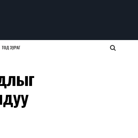
ТОД ЗУРАГ
йдлыг
ядуу