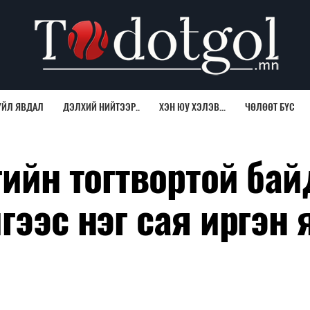
ҮЙЛ ЯВДАЛ
ДЭЛХИЙ НИЙТЭЭР..
ХЭН ЮУ ХЭЛЭВ...
ЧӨЛӨӨТ БҮС
гийн тогтвортой ба
гээс нэг сая иргэн 