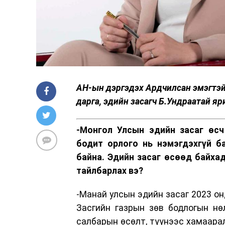
АН-ын дэргэдэх Ардчилсан эмэгтэ
дарга, эдийн засагч Б.Ундраатай яр
-Монгол Улсын эдийн засаг өсч
бодит орлого нь нэмэгдэхгүй б
байна. Эдийн засаг өсөөд байха
тайлбарлах вэ?
-Манай улсын эдийн засаг 2023 он
Засгийн газрын зөв бодлогын нө
салбарын өсөлт, түүнээс хамаара