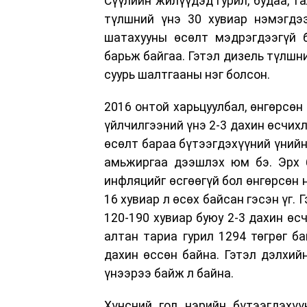
Сүүлийн жилүүдэд гурил, будаа, т
түлшний үнэ 30 хувиар нэмэгдэ
шатахууны өсөлт мэдрэгдээгүй б
барьж байгаа. Гэтэл дизель түлшн
суурь шалтгааны нэг болсон.
2016 онтой харьцуулбал, өнгөрсөн
үйлчилгээний үнэ 2-3 дахин өсчих
өсөлт бараа бүтээгдэхүүний үнийн
амьжиргаа дээшлэх юм бэ. Эрх 
инфляцийг өсгөөгүй бол өнгөрсөн 
16 хувиар л өсөх байсан гэсэн үг. Г
120-190 хувиар буюу 2-3 дахин өс
алтан тариа гурил 1294 төгрөг ба
дахин өссөн байна. Гэтэл дэлхий
үнээрээ байж л байна.
Хүнсний гол нэрийн бүтээгдэхүү