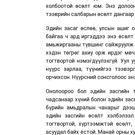
холбоотой өсөлт юм. Энэ долоон
тээврийн салбарын өсөлт дангаар
Эдийн засаг өслөө, улсын ашиг о
байгаа ч ард иргэддээ энэ өсөлт
амьжиргааны түвшинг сайжруулж ч
хэдэн төгрөг ахиу орж ирдэг мө
тогтвортой нэмэгдүүлэхгүй. Уул у
нүүрс зарлаа, түүнийгээ тээвэр
орчихсон. Нүүрсний сонсголоос эн
Онолоороо бол эдийн засгийн т
чадсанаар хүний болон эдийн засг
бүрийн амьдралын чанарыг дээш
эдийн засгийн өсөлт хэлбэлзэл
тогтвортой, хүртээмжтэй өсөлт,
асуудал байх ёстой. Манай орны ху