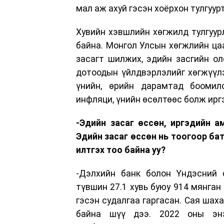
мал аж ахуй гэсэн хоёрхон тулгуур
Хувийн хэвшлийн хөгжилд тулгуур
байна. Монгол Улсын хөгжлийн ца
засагт шилжих, эдийн засгийн ол
дотоодын үйлдвэрлэлийг хөгжүүлэ
үнийн, өрийн дарамтад боомил
инфляци, үнийн өсөлтөөс болж ирг
-Эдийн засаг өссөн, иргэдийн а
Эдийн засаг өссөн нь тоогоор ба
илтгэх тоо байна уу?
-Дэлхийн банк болон Үндэсний 
түвшин 27.1 хувь буюу 914 мянган
гэсэн судалгаа гаргасан. Сая шаха
байна шүү дээ. 2022 оны энэ