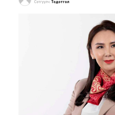
Сэтгүүлч:
Тодотгол