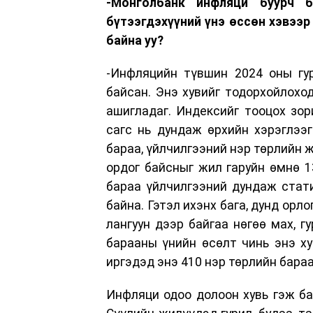
-Монголбанк инфляци буурч б
бүтээгдэхүүний үнэ өссөн хэвээ
байна уу?
-Инфляцийн түвшин 2024 оны гур
байсан. Энэ хувийг тодорхойлоход
ашигладаг. Индексийг тооцох зор
сагс нь дундаж өрхийн хэрэглээ
бараа, үйлчилгээний нэр төрлийн ж
ордог байсныг жил гаруйн өмнө 1
бараа үйлчилгээний дундаж стат
байна. Гэтэл ихэнх бага, дунд ор
лангуун дээр байгаа нөгөө мах, гу
барааны үнийн өсөлт чинь энэ ху
иргэдэд энэ 410 нэр төрлийн бараа
Инфляци одоо долоон хувь гэж бай