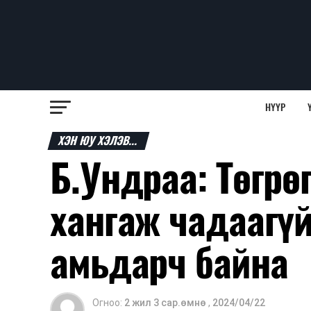
НҮҮР
ХЭН ЮУ ХЭЛЭВ...
Б.Ундраа: Төгрө
хангаж чадаагүй
амьдарч байна
Огноо:
2 жил 3 сар.өмнө
,
2024/04/22