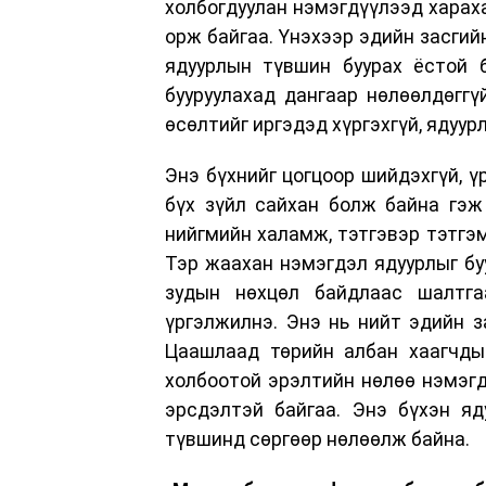
холбогдуулан нэмэгдүүлээд харах
орж байгаа. Үнэхээр эдийн засгий
ядуурлын түвшин буурах ёстой б
бууруулахад дангаар нөлөөлдөггү
өсөлтийг иргэдэд хүргэхгүй, ядуур
Энэ бүхнийг цогцоор шийдэхгүй, ү
бүх зүйл сайхан болж байна гэж
нийгмийн халамж, тэтгэвэр тэтгэм
Тэр жаахан нэмэгдэл ядуурлыг бу
зудын нөхцөл байдлаас шалтг
үргэлжилнэ. Энэ нь нийт эдийн з
Цаашлаад төрийн албан хаагчдын
холбоотой эрэлтийн нөлөө нэмэгд
эрсдэлтэй байгаа. Энэ бүхэн яд
түвшинд сөргөөр нөлөөлж байна.