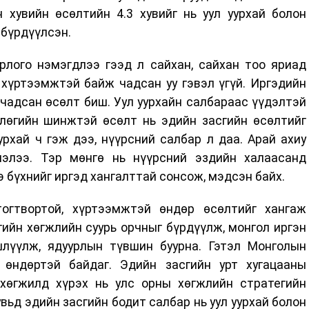
 хувийн өсөлтийн 4.3 хувийг нь уул уурхай болон
 бүрдүүлсэн.
рлого нэмэгдлээ гээд л сайхан, сайхан тоо яриад
 хүртээмжтэй байж чадсан уу гэвэл үгүй. Иргэдийн
адсан өсөлт биш. Уул уурхайн салбараас үүдэлтэй
члөгийн шинжтэй өсөлт нь эдийн засгийн өсөлтийг
урхай ч гэж дээ, нүүрсний салбар л даа. Арай ахиу
лэлээ. Тэр мөнгө нь нүүрсний эздийн халаасанд
э бүхнийг иргэд хангалттай сонсож, мэдсэн байх.
огтвортой, хүртээмжтэй өндөр өсөлтийг хангаж
ийн хөгжлийн суурь орчныг бүрдүүлж, монгол иргэн
лүүлж, ядуурлын түвшин буурна. Гэтэл Монголын
 өндөртэй байдаг. Эдийн засгийн урт хугацааны
 хөгжилд хүрэх нь улс орны хөгжлийн стратегийн
вьд эдийн засгийн бодит салбар нь уул уурхай болон