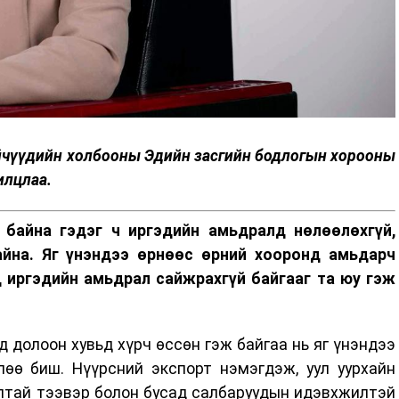
йчүүдийн холбооны Эдийн засгийн бодлогын хорооны
илцлаа.
 байна гэдэг ч иргэдийн амьдралд нөлөөлөхгүй,
айна. Яг үнэндээ өрнөөс өрний хооронд амьдарч
д иргэдийн амьдрал сайжрахгүй байгааг та юу гэж
д долоон хувьд хүрч өссөн гэж байгаа нь яг үнэндээ
лөө биш. Нүүрсний экспорт нэмэгдэж, уул уурхайн
лтай тээвэр болон бусад салбаруудын идэвхжилтэй