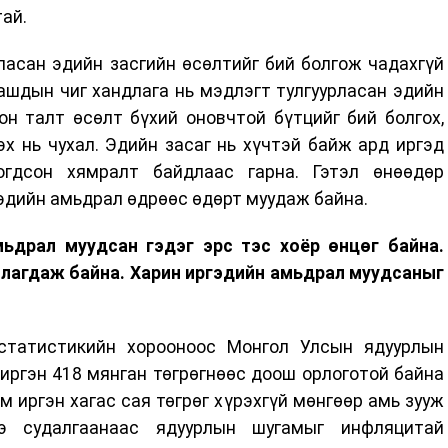
тай.
ласан эдийн засгийн өсөлтийг бий болгож чадахгүй
ашдын чиг хандлага нь мэдлэгт тулгуурласан эдийн
он талт өсөлт бүхий оновчтой бүтцийг бий болгох,
х нь чухал. Эдийн засаг нь хүчтэй байж ард иргэд
огдсон хямралт байдлаас гарна. Гэтэл өнөөдөр
эдийн амьдрал өдрөөс өдөрт муудаж байна.
мьдрал муудсан гэдэг эрс тэс хоёр өнцөг байна.
тлагдаж байна. Харин иргэдийн амьдрал муудсаныг
статистикийн хорооноос Монгол Улсын ядуурлын
 иргэн 418 мянган төгрөгнөөс доош орлоготой байна
м иргэн хагас сая төгрөг хүрэхгүй мөнгөөр амь зууж
 судалгаанаас ядуурлын шугамыг инфляцитай