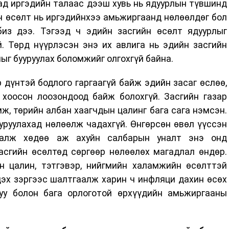
ад иргэдийн талаас дээш хувь нь ядуурлын түвшинд
н өсөлт нь иргэдийнхээ амьжиргаанд нөлөөлдөг бол
из дээ. Тэгээд ч эдийн засгийн өсөлт ядуурлыг
й. Төрд нүүрлэсэн энэ их авлига нь эдийн засгийн
лыг бууруулах боломжийг олгохгүй байна.
р дүнтэй бодлого гаргаагүй байж эдийн засаг өслөө,
 хоосон лоозондоод байж болохгүй. Засгийн газар
ж, төрийн албан хаагчдын цалинг бага сага нэмсэн.
уруулахад нөлөөлж чадахгүй. Өнгөрсөн өвөл үүссэн
аалж хөдөө аж ахуйн салбарын уналт энэ онд
асгийн өсөлтөд сөргөөр нөлөөлөх магадлал өндөр.
 цалин, тэтгэвэр, нийгмийн халамжийн өсөлттэй
эх зэргээс шалтгаалж харин ч инфляци дахин өсөх
уу болон бага орлоготой өрхүүдийн амьжиргааны