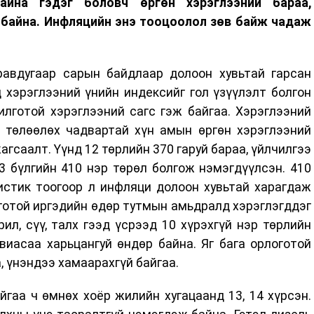
айна гэдэг боловч өргөн хэрэглээний бараа,
р байна. Инфляцийн энэ тооцоолол зөв байж чадаж
авдугаар сарын байдлаар долоон хувьтай гарсан
 хэрэглээний үнийн индексийг гол үзүүлэлт болгон
илготой хэрэглээний сагс гэж байгаа. Хэрэглээний
г төлөөлөх чадвартай хүн амын өргөн хэрэглээний
агсаалт. Үүнд 12 төрлийн 370 гаруй бараа, үйлчилгээ
3 бүлгийн 410 нэр төрөл болгож нэмэгдүүлсэн. 410
истик тоогоор л инфляци долоон хувьтай харагдаж
логотой иргэдийн өдөр тутмын амьдралд хэрэглэгддэг
рил, сүү, талх гээд үсрээд 10 хүрэхгүй нэр төрлийн
виасаа харьцангуй өндөр байна. Яг бага орлоготой
, үнэндээ хамаарахгүй байгаа.
гаа ч өмнөх хоёр жилийн хугацаанд 13, 14 хүрсэн.