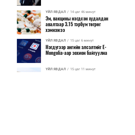
ҮЙЛ ЯВДАЛ
14 цаг 46 минут
Эм, вакцины нэгдсэн худалдан
авалтаар 3.15 тэрбум төгрөг
хэмнэжээ
ҮЙЛ ЯВДАЛ
15 цаг 6 минут
Нэгдүгээр ангийн элсэлтийг E-
Mongolia-аар зохион байгуулна
ҮЙЛ ЯВДАЛ
15 цаг 11 минут
Улсын чанартай хатуу хучилттай
авто замын талаас илүү хувь нь
13-аас...
ҮЙЛ ЯВДАЛ
15 цаг 16 минут
Засгийн газар энэ оныг дуустал
санхүүгийн хэмнэлтийн горимд
шилжинэ
ХЭН ЮУ ХЭЛЭВ...
15 цаг 43 минут
Шатахууны импортын гаалийн