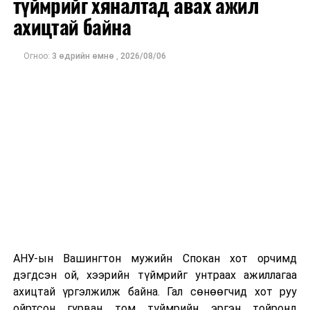
түймрийг хяналтад авах ажил
оны орлого 6.2 тэрбум рубль, цэвэр ашиг нь 1.9
ахицтай байна
тэрбум рубльд хүрсэн гэж РБК мэдээлсэн байна.
Огноо:
3 өдрийн өмнө
,
2026/08/06
Одоогоор дэлбэрэлтийн шалтгаан, хэрэгт холбоотой
этгээдүүдийн талаар дэлгэрэнгүй мэдээлэл гараагүй
байна.
АНУ-ын Вашингтон мужийн Спокан хот орчимд
дэгдсэн ой, хээрийн түймрийг унтраах ажиллагаа
ахицтай үргэлжилж байна. Гал сөнөөгчид хот руу
ойртсон гурван том түймрийн эргэн тойронд