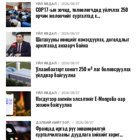
ҮЙЛ ЯВДАЛ
2026/08/07
COP17-ын зочид, төлөөлөгчдөд үйлчлэх 250
Одоогоор АНУ даяар 13 мужид 90 гаруй томоохон ой,
орчим жолоочийг сургалтад х...
хээрийн түймэр идэвхтэй үргэлжилж байгаагийн
талаас илүү нь Орегон болон Вашингтон мужид
ҮЙЛ ЯВДАЛ
2026/08/07
бүртгэгдсэн байна. Цаг уурын байгууллагууд ойрын
Шатахууны нөөцийг нэмэгдүүлэх, доголдлыг
өдрүүдэд агаарын температур дахин огцом
арилгахад анхаарч байна
нэмэгдэж, хуурайшилт эрчимжих төлөвтэй байгааг
анхааруулсан бөгөөд энэ нь гал унтраах ажиллагаанд
ҮЙЛ ЯВДАЛ
2026/08/07
шинэ сорилт учруулж болзошгүйг онцолжээ.
Улаанбаатарт хоногт 250 м³ лаг боловсруулах
үйлдвэр байгуулна
ҮЙЛ ЯВДАЛ
2026/08/07
Нэгдүгээр ангийн элсэлтийг E-Mongolia-аар
зохион байгуулна
ДЭЛХИЙ НИЙТЭЭР..
2026/08/07
Францад иргэд рүү зөвшөөрөлгүй
сурталчилгааны дуудлага хийхийг хориг...