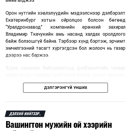
амиа алджээ.
хувь Францын зах зээлээс бүрддэг бөгөөд тус улсын
ДАРААХ МЭДЭЭ
40–50 мянган ажлын байр эрсдэлд орж болзошгүйг
Он гарсаар нийт 53 удаагийн усны осол бүртгэгдэж, 49
Орон нутгийн хэвлэлүүдийн мэдээлснээр дэлбэрэлт
Мароккогийн хөдөлмөр эрхлэлтийн сайд мэдэгджээ.
хүн амь насаа алджээ
Екатеринбург хотын ойролцоо болсон бөгөөд
“Уралдронзавод” компанийн ерөнхий захирал
ӨМНӨХ МЭДЭЭ
П.Оюунцэцэг: Тусламж үйлчилгээний ачааллыг
Владимир Ткачукийн амь насанд халдах оролдлого
зохицуулах шаардлага байгаа
байж болзошгүй байна. Тэрбээр хүнд бэртэж, эрчимт
эмчилгээний тасагт хүргэгдсэн бол жолооч нь газар
дээрээ нас баржээ.
Хууль сахиулах байгууллагууд дэлбэрэлтийн талаар
албан ёсны тайлбар хийгээгүй байна. Харин мөрдөн
шалгах байгууллага олон нийтэд аюултай аргаар
ДЭЛГЭРЭНГҮЙ УНШИХ
хүний амь насанд халдахыг завдсан гэх үндэслэлээр
эрүүгийн хэрэг үүсгэсэн талаар эх сурвалж
мэдээлжээ.
ДЭЛХИЙ НИЙТЭЭР..
“Уралдронзавод” компани 2023 онд Екатеринбург
Вашингтон мужийн ой хээрийн
хотод байгуулагдсан бөгөөд нисгэгчгүй нисэх
төхөөрөмж үйлдвэрлэдэг аж. Тус компанийн 2025