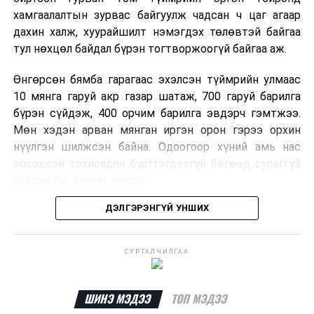
хамгаалалтын зурвас байгуулж чадсан ч цаг агаар
дахин халж, хуурайшилт нэмэгдэх төлөвтэй байгаа
тул нөхцөл байдал бүрэн тогтворжоогүй байгаа аж.
Өнгөрсөн бямба гарагаас эхэлсэн түймрийн улмаас
10 мянга гаруй акр газар шатаж, 700 гаруй барилга
бүрэн сүйдэж, 400 орчим барилга эвдэрч гэмтжээ.
Мөн хэдэн арван мянган иргэн орон гэрээ орхин
нүүлгэн шилжсэн байна. Одоогоор хүний амь нас
эрсэдсэн тохиолдол бүртгэгдээгүй бөгөөд сураггүй
байсан бүх хүнийг олжээ.
ДЭЛГЭРЭНГҮЙ УНШИХ
Албаныхны мэдээлснээр түймрийн нэг голомтыг
санаатайгаар тавьсан байж болзошгүй хэрэгт 37
настай Аарон Фариначчиг баривчилж, галдан
СУРТАЛЧИЛГАА
шатаасан гэх үндэслэлээр эрүүгийн хэрэг үүсгэн
шалгаж байна. Харин бусад хоёр түймрийн
шалтгааныг үргэлжлүүлэн тогтоож байгаа бөгөөд
ШИНЭ МЭДЭЭ
ТОП МЭДЭЭ
аянгын улмаас үүсээгүй гэж үзэж байгаа аж.