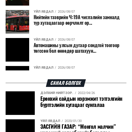
ҮЙЛ ЯВДАЛ
2026/08/07
Нийтийн тээврийн Ч:19А чиглэлийн замналд
түр хугацаагаар өөрчлөлт ор...
ҮЙЛ ЯВДАЛ
2026/08/07
Автомашины улсын дугаар сондгой тоогоор
төгссөн бол өнөөдөр шатахуун...
ҮЙЛ ЯВДАЛ
2026/08/07
Улаанбаатарт өдөртөө 30 хэм дулаан
САНАЛ БОЛГОХ
ДЭЛХИЙ НИЙТЭЭР..
2022/04/26
ДЭЛХИЙ НИЙТЭЭР..
2026/08/06
Ерөнхий сайдын нэрэмжит тэтгэлгийн
“Уралдронзавод” компанийн ерөнхий
бүртгэлийн хугацааг сунгалаа
захирлын автомашиныг дэлбэлжээ...
ҮЙЛ ЯВДАЛ
2020/01/30
ҮЙЛ ЯВДАЛ
2026/08/06
ЗАСГИЙН ГАЗАР: “Монгол малчин”
Сүхбаатар боомтоор тав хоногт 10 мянга гаруй