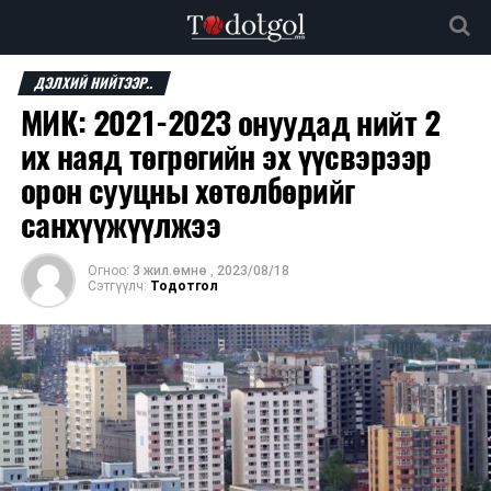
ДЭЛХИЙ НИЙТЭЭР..
МИК: 2021-2023 онуудад нийт 2
их наяд төгрөгийн эх үүсвэрээр
орон сууцны хөтөлбөрийг
санхүүжүүлжээ
Огноо:
3 жил.өмнө
,
2023/08/18
Сэтгүүлч:
Тодотгол