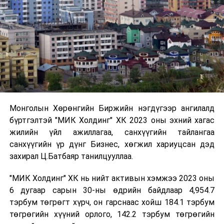
Монголын Хөрөнгийн Биржийн нэгдүгээр ангилалд
бүртгэлтэй "МИК Холдинг" ХК 2023 оны эхний хагас
жилийн үйл ажиллагаа, санхүүгийн тайлангаа
санхүүгийн үр дүнг Бизнес, хөгжил хариуцсан дэд
захирал Ц.Батбаяр танилцууллаа.
"МИК Холдинг" ХК нь нийт активын хэмжээ 2023 оны
6 дугаар сарын 30-ны өдрийн байдлаар 4,954.7
тэрбум төгрөгт хүрч, он гарснаас хойш 184.1 тэрбум
төгрөгийн хүүний орлого, 142.2 тэрбум төгрөгийн