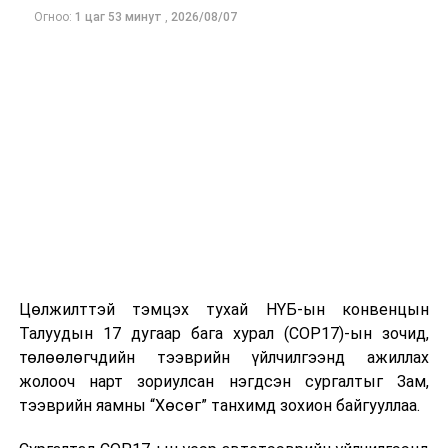
Огноо:
1 цаг 53 минут
,
2026/08/07
Цөлжилттэй тэмцэх тухай НҮБ-ын конвенцын
Талуудын 17 дугаар бага хурал (COP17)-ын зочид,
төлөөлөгчдийн тээврийн үйлчилгээнд ажиллах
жолооч нарт зориулсан нэгдсэн сургалтыг Зам,
тээврийн яамны “Хөсөг” танхимд зохион байгууллаа.