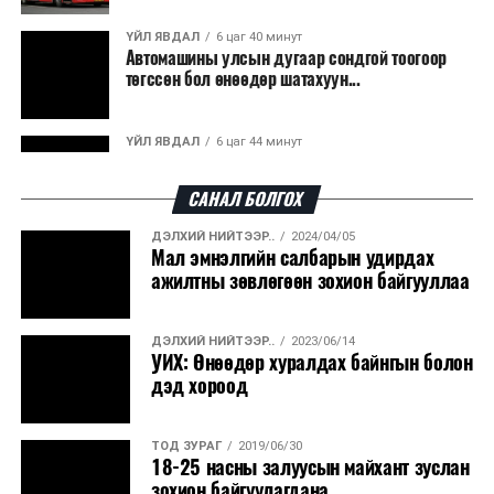
гарсан үнснээс фосфор сэргээн авах технологи
ашигладаг бол Нидерландад төвлөрсөн лаг
ҮЙЛ ЯВДАЛ
6 цаг 40 минут
Автомашины улсын дугаар сондгой тоогоор
боловсруулах үйлдвэрүүдээр дулаан, цахилгаан
төгссөн бол өнөөдөр шатахуун...
эрчим хүч үйлдвэрлэдэг.
Ийнхүү лаг хатаах, шатаах технологийг лагийн
ҮЙЛ ЯВДАЛ
6 цаг 44 минут
эзлэхүүнийг бууруулахын зэрэгцээ эрчим хүч
Улаанбаатарт өдөртөө 30 хэм дулаан
үйлдвэрлэх, нөөцийг дахин ашиглах чиглэлээр олон
САНАЛ БОЛГОХ
улсад өргөн ашиглаж байна.
ДЭЛХИЙ НИЙТЭЭР..
2024/04/05
ДЭЛХИЙ НИЙТЭЭР..
2026/08/06
Мал эмнэлгийн салбарын удирдах
“Уралдронзавод” компанийн ерөнхий
ажилтны зөвлөгөөн зохион байгууллаа
захирлын автомашиныг дэлбэлжээ...
ДЭЛХИЙ НИЙТЭЭР..
2023/06/14
ҮЙЛ ЯВДАЛ
2026/08/06
УИХ: Өнөөдөр хуралдах байнгын болон
Сүхбаатар боомтоор тав хоногт 10 мянга гаруй
дэд хороод
тонн АИ-92 автобензин и...
ТОД ЗУРАГ
2019/06/30
ДЭЛХИЙ НИЙТЭЭР..
2026/08/06
18-25 насны залуусын майхант зуслан
Вашингтон мужийн ой хээрийн түймрийг
зохион байгуулагдана