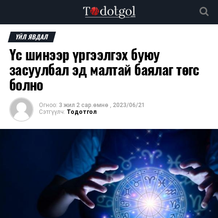
ҮЙЛ ЯВДАЛ
Үс шинээр үргээлгэх буюу
засуулбал эд малтай баялаг төгс
болно
Огноо:
3 жил 2 сар.өмнө
,
2023/06/21
Сэтгүүлч:
Тодотгол