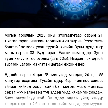
Аргын тооллын 2023 оны зургаадугаар сарын 21.
Лхагва гараг. Билгийн тооллын XVII жарны “Үзэсгэлэн
болгогч” хэмээх усан туулай жилийн Зуны дунд шар
морь сарын 03. Буд гараг. Балжинням өдөр. Зуны
туйл, халууны ес эхэлнэ (23ц 33м). Найралт эх одтой,
зургаан цагаан мэнгэтэй цагаан нохой өдөр.
Өдрийн наран 4 цаг 53 минутад мандан, 20 цаг 55
минутад жаргана. Тухайн өдөр бар жилтнээ аливаа
үйлийг хийхэд эерэг сайн ба могой, морь жилтнээ
сөрөг муу нөлөөтэй тул элдэв үйлд хянамгай хандаж,
биеэ энхрийлүүштэй. Эл өдөр элдэв үйлд хянуур
хандах хэрэгтэй ба ан, гөрөө хийх, мал, адгуус муулах,