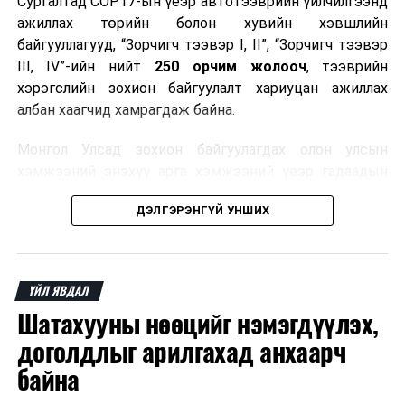
Сургалтад COP17-ын үеэр автотээврийн үйлчилгээнд
ажиллах төрийн болон хувийн хэвшлийн
байгууллагууд, “Зорчигч тээвэр I, II”, “Зорчигч тээвэр
III, IV”-ийн нийт
250 орчим жолооч
, тээврийн
хэрэгслийн зохион байгуулалт хариуцан ажиллах
албан хаагчид хамрагдаж байна.
Монгол Улсад зохион байгуулагдах олон улсын
хэмжээний энэхүү арга хэмжээний үеэр гадаадын
зочид, төлөөлөгчдөд аюулгүй, шуурхай, соёлтой,
ДЭЛГЭРЭНГҮЙ УНШИХ
мэргэжлийн түвшинд тээврийн үйлчилгээ үзүүлэх
бэлтгэлийг хангах нь сургалтын гол зорилго юм.
Сургалтаар COP17-ын ерөнхий ойлголт, ач холбогдол,
ҮЙЛ ЯВДАЛ
зохион байгуулалтын онцлог, зочид, төлөөлөгчдийн
Шатахууны нөөцийг нэмэгдүүлэх,
ангилал, үйлчилгээний стандарт, жолооч нарын үүрэг
хариуцлага, сахилга бат, үйлчилгээний соёл, ёс зүй,
доголдлыг арилгахад анхаарч
мэргэжлийн харилцааны талаар нэгдсэн мэдээлэл
байна
өгчээ.