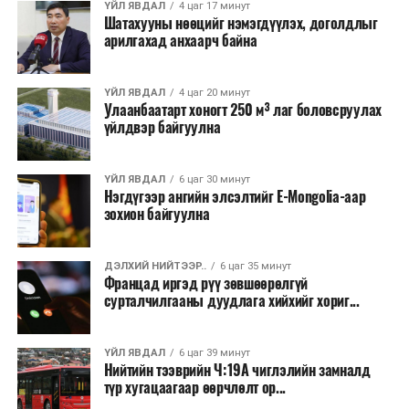
хэлбэрээр хэрэгжүүлэхээр тусгажээ.
ҮЙЛ ЯВДАЛ
4 цаг 17 минут
Шатахууны нөөцийг нэмэгдүүлэх, доголдлыг
арилгахад анхаарч байна
Лаг хатаах, шатаах технологи нь бохир ус цэвэрлэх
байгууламжаас гардаг лагийг байгаль орчинд аюулгүй
аргаар боловсруулж, эзлэхүүнийг эрс бууруулах
ҮЙЛ ЯВДАЛ
4 цаг 20 минут
Улаанбаатарт хоногт 250 м³ лаг боловсруулах
зориулалттай. Лагийг өндөр температурт шатааснаар
үйлдвэр байгуулна
эзлэхүүн нь 90 хүртэл хувиар буурч, бактери, вирус
болон бусад өвчин үүсгэгч бичил биетнийг устгах
боломжтой.
ҮЙЛ ЯВДАЛ
6 цаг 30 минут
Нэгдүгээр ангийн элсэлтийг E-Mongolia-аар
зохион байгуулна
Түүнчлэн шаталтын явцад үүсэх дулааныг цахилгаан
болон дулааны эрчим хүч үйлдвэрлэхэд ашиглаж
болдог. Зарим технологийн хувьд шаталтын дараа
ДЭЛХИЙ НИЙТЭЭР..
6 цаг 35 минут
Францад иргэд рүү зөвшөөрөлгүй
үлдэх үнснээс фосфор зэрэг ашигт эрдсийг сэргээн
сурталчилгааны дуудлага хийхийг хориг...
авах боломжтой аж.
Япон, Герман, Швейцар, Нидерланд, Өмнөд Солонгос
ҮЙЛ ЯВДАЛ
6 цаг 39 минут
зэрэг улс лаг хатаах, шатаах технологийг ашиглаж
Нийтийн тээврийн Ч:19А чиглэлийн замналд
түр хугацаагаар өөрчлөлт ор...
байна. Тухайлбал, Германд лаг шатаах үйлдвэрээс