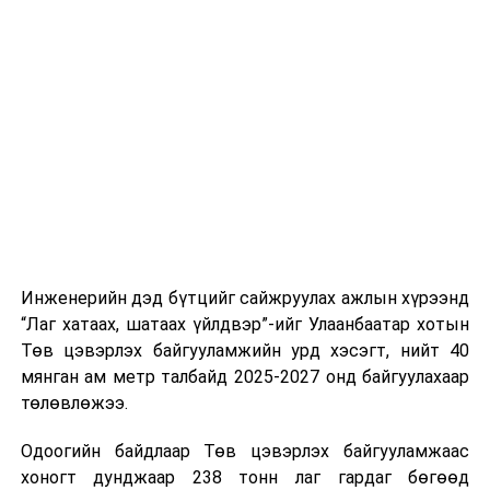
хэвийн горимоор ажлаа үргэлжүүлнэ гэж найдаж
байгуулалттай явуулах, үйлчилгээний нэгдсэн
байна. Шатахууны нөөцийг нэмэгдүүлэх,
стандарт, сахилга хариуцлагыг хэвшүүлэх бэлтгэл
нийлүүлэлтийг тогтворжуулах хүрээнд бусад эх
ажлын нэг хэсэг гэж
Зам, тээврийн яамнаас
үүсвэрийг нэмэгдүүлэх чиглэлд анхаарч байна.
мэдээллээ.
Замын-Үүд боомтоор 2000 тонн дизель түлш орж
ирсэн бөгөөд шилжүүлэн ачих ажиллагаа хийгдэж
байна" гэлээ
гэж Аж үйлдвэр, эрдэс баялгийн яамнаас
мэдээллээ.
Инженерийн дэд бүтцийг сайжруулах ажлын хүрээнд
“Лаг хатаах, шатаах үйлдвэр”-ийг Улаанбаатар хотын
Төв цэвэрлэх байгууламжийн урд хэсэгт, нийт 40
мянган ам метр талбайд 2025-2027 онд байгуулахаар
төлөвлөжээ.
Одоогийн байдлаар Төв цэвэрлэх байгууламжаас
хоногт дунджаар 238 тонн лаг гардаг бөгөөд