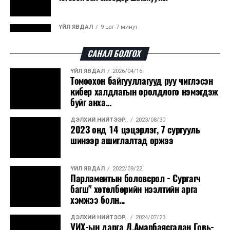
эрчим хүч үйлдвэрлэдэг.
Ийнхүү лаг хатаах, шатаах технологийг лагийн
ҮЙЛ ЯВДАЛ
9 цаг 7 минут
эзлэхүүнийг бууруулахын зэрэгцээ эрчим хүч
Улаанбаатарт өдөртөө 30 хэм дулаан
үйлдвэрлэх, нөөцийг дахин ашиглах чиглэлээр олон
САНАЛ БОЛГОХ
улсад өргөн ашиглаж байна.
ҮЙЛ ЯВДАЛ
2026/04/16
ДЭЛХИЙ НИЙТЭЭР..
2026/08/06
Томоохон байгууллагууд руу чиглэсэн
“Уралдронзавод” компанийн ерөнхий
кибер халдлагын оролдлого нэмэгдэж
захирлын автомашиныг дэлбэлжээ...
буйг анха...
ДЭЛХИЙ НИЙТЭЭР..
2023/08/30
ҮЙЛ ЯВДАЛ
2026/08/06
2023 онд 14 цэцэрлэг, 7 сургууль
Сүхбаатар боомтоор тав хоногт 10 мянга гаруй
шинээр ашиглалтад оржээ
тонн АИ-92 автобензин и...
ҮЙЛ ЯВДАЛ
2022/09/22
ДЭЛХИЙ НИЙТЭЭР..
2026/08/06
Парламентын боловсрол - Сургагч
Вашингтон мужийн ой хээрийн түймрийг
багш" хөтөлбөрийн нээлтийн арга
хяналтад авах ажил ахицтай байн...
хэмжээ болн...
ДЭЛХИЙ НИЙТЭЭР..
2024/07/23
ДЭЛХИЙ НИЙТЭЭР..
2026/08/06
УИХ-ын дарга Д.Амарбаясгалан Говь-