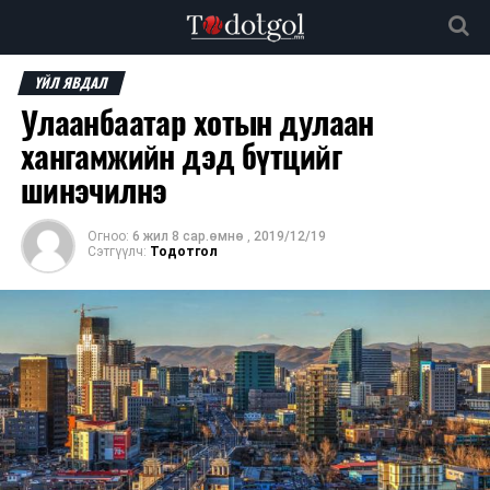
ҮЙЛ ЯВДАЛ
Улаанбаатар хотын дулаан
хангамжийн дэд бүтцийг
шинэчилнэ
Огноо:
6 жил 8 сар.өмнө
,
2019/12/19
Сэтгүүлч:
Тодотгол