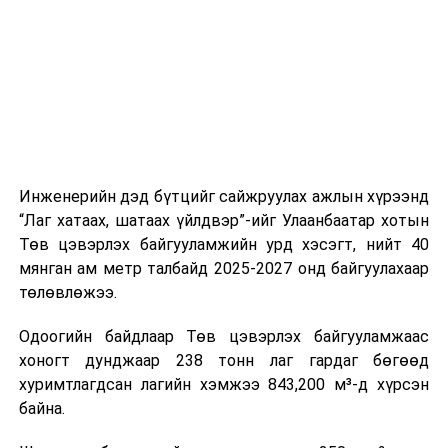
мэдээллээ.
Замын-Үүд боомтоор 2000 тонн дизель түлш орж
ирсэн бөгөөд шилжүүлэн ачих ажиллагаа хийгдэж
байна" гэлээ
гэж Аж үйлдвэр, эрдэс баялгийн яамнаас
мэдээллээ.
Инженерийн дэд бүтцийг сайжруулах ажлын хүрээнд
“Лаг хатаах, шатаах үйлдвэр”-ийг Улаанбаатар хотын
Төв цэвэрлэх байгууламжийн урд хэсэгт, нийт 40
мянган ам метр талбайд 2025-2027 онд байгуулахаар
төлөвлөжээ.
Одоогийн байдлаар Төв цэвэрлэх байгууламжаас
хоногт дунджаар 238 тонн лаг гардаг бөгөөд
хуримтлагдсан лагийн хэмжээ 843,200 м³-д хүрсэн
байна.