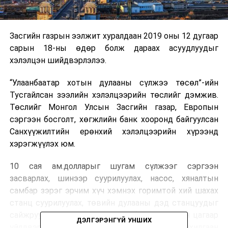
Засгийн газрын ээлжит хуралдаан 2019 оны 12 дугаар
сарын 18-ны өдөр болж дараах асуудлуудыг
хэлэлцэн шийдвэрлэлээ.
“Улаанбаатар хотын дулааны сүлжээ төсөл”-ийн
Тусгайлсан зээлийн хэлэлцээрийн төслийг дэмжив.
Төслийг Монгол Улсын Засгийн газар, Европын
сэргээн босголт, хөгжлийн банк хооронд байгуулсан
Санхүүжилтийн ерөнхий хэлэлцээрийн хүрээнд
хэрэгжүүлэх юм.
10 сая ам.долларыг шугам сүлжээг сэргээн
засварлах, шинээр суурилуулах, насос, хяналтын
самбар зэрэг эрчим хүч хэмнэх горимтой хий шахах
станц суурилуулах, төвийн дулааны дэд станцуудыг
сайжруулах, эрчим хүчний төв барих, шөнийн цагаар
ДЭЛГЭРЭНГҮЙ УНШИХ
үйлдвэрлэсэн эсвэл дулааны болон цахилгаан