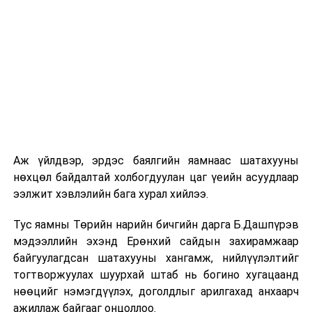
цагийн менежмент, мэдээлэл дамжуулах журам,
холбогдох байгууллагуудын уялдаа холбоо, аюулгүй
ажиллагааны чиглэлээр жолооч нарыг сургалт, арга
зүйгээр хангаж байна.
Мөн зам тээврийн осол, саатал болон бусад эрсдэл,
онцгой нөхцөл үүссэн үед авах арга хэмжээ, ачаалал
ихтэй нөхцөлд тайван, зөв, шуурхай шийдвэр гаргах,
өдөр тутмын ажлын бэлэн байдлыг хангах зэрэг
практик ур чадварыг сургалтын хөтөлбөрт тусгажээ.
Аж үйлдвэр, эрдэс баялгийн яамнаас шатахууны
нөхцөл байдалтай холбогдуулан цаг үеийн асуудлаар
Сургалтыг танилцуулах лекц, асуулт-хариулт,
ээлжит хэвлэлийн бага хурал хийлээ.
жишээнд суурилсан сургалт, багаар ажиллах дасгал,
маршрут болон тээвэрлэлтийн урсгалын зураглалтай
Тус яамны Төрийн нарийн бичгийн дарга Б.Дашпүрэв
танилцах, онцгой нөхцөлд ажиллах дадлага зэрэг
мэдээллийн эхэнд Ерөнхий сайдын захирамжаар
онол, практик хосолсон хэлбэрээр зохион байгуулж
байгуулагдсан шатахууны хангамж, нийлүүлэлтийг
байна.
тогтворжуулах шуурхай штаб нь богино хугацаанд
нөөцийг нэмэгдүүлэх, доголдлыг арилгахад анхаарч
Сургалтын үеэр COP17 олон улсын бага хурлыг
ажиллаж байгааг онцоллоо.