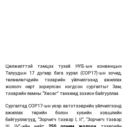
Цөлжилттэй тэмцэх тухай НҮБ-ын конвенцын
Талуудын 17 дугаар бага хурал (COP17)-ын зочид,
төлөөлөгчдийн тээврийн үйлчилгээнд ажиллах
жолооч нарт зориулсан нэгдсэн сургалтыг Зам,
тээврийн яамны “Хөсөг” танхимд зохион байгууллаа.
Сургалтад COP17-ын үеэр автотээврийн үйлчилгээнд
ажиллах төрийн болон хувийн хэвшлийн
байгууллагууд, “Зорчигч тээвэр I, II”, “Зорчигч тээвэр
III, IV”-ийн нийт
250 орчим жолооч
, тээврийн