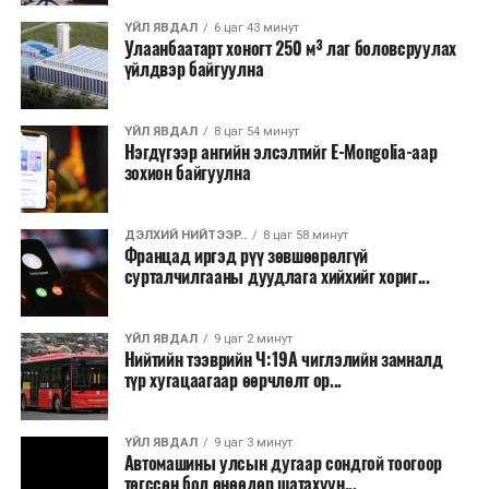
байгууламжаас гардаг лагийг байгаль орчинд аюулгүй
аргаар боловсруулж, эзлэхүүнийг эрс бууруулах
ҮЙЛ ЯВДАЛ
6 цаг 43 минут
Улаанбаатарт хоногт 250 м³ лаг боловсруулах
зориулалттай. Лагийг өндөр температурт шатааснаар
үйлдвэр байгуулна
эзлэхүүн нь 90 хүртэл хувиар буурч, бактери, вирус
болон бусад өвчин үүсгэгч бичил биетнийг устгах
боломжтой.
ҮЙЛ ЯВДАЛ
8 цаг 54 минут
Нэгдүгээр ангийн элсэлтийг E-Mongolia-аар
зохион байгуулна
Түүнчлэн шаталтын явцад үүсэх дулааныг цахилгаан
болон дулааны эрчим хүч үйлдвэрлэхэд ашиглаж
болдог. Зарим технологийн хувьд шаталтын дараа
ДЭЛХИЙ НИЙТЭЭР..
8 цаг 58 минут
Францад иргэд рүү зөвшөөрөлгүй
үлдэх үнснээс фосфор зэрэг ашигт эрдсийг сэргээн
сурталчилгааны дуудлага хийхийг хориг...
авах боломжтой аж.
Япон, Герман, Швейцар, Нидерланд, Өмнөд Солонгос
ҮЙЛ ЯВДАЛ
9 цаг 2 минут
зэрэг улс лаг хатаах, шатаах технологийг ашиглаж
Нийтийн тээврийн Ч:19А чиглэлийн замналд
түр хугацаагаар өөрчлөлт ор...
байна. Тухайлбал, Германд лаг шатаах үйлдвэрээс
гарсан үнснээс фосфор сэргээн авах технологи
ашигладаг бол Нидерландад төвлөрсөн лаг
ҮЙЛ ЯВДАЛ
9 цаг 3 минут
Автомашины улсын дугаар сондгой тоогоор
боловсруулах үйлдвэрүүдээр дулаан, цахилгаан
төгссөн бол өнөөдөр шатахуун...