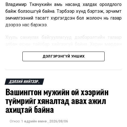
Владимир Ткачукийн амь насанд халдах оролдлого
байж болзошгүй байна. Тэрбээр хүнд бэртэж, эрчимт
эмчилгээний тасагт хүргэгдсэн бол жолооч нь газар
дээрээ нас баржээ.
Хууль сахиулах байгууллагууд дэлбэрэлтийн талаар
албан ёсны тайлбар хийгээгүй байна. Харин мөрдөн
шалгах байгууллага олон нийтэд аюултай аргаар
ДЭЛГЭРЭНГҮЙ УНШИХ
хүний амь насанд халдахыг завдсан гэх үндэслэлээр
эрүүгийн хэрэг үүсгэсэн талаар эх сурвалж
мэдээлжээ.
ДЭЛХИЙ НИЙТЭЭР..
“Уралдронзавод” компани 2023 онд Екатеринбург
Вашингтон мужийн ой хээрийн
хотод байгуулагдсан бөгөөд нисгэгчгүй нисэх
төхөөрөмж үйлдвэрлэдэг аж. Тус компанийн 2025
түймрийг хяналтад авах ажил
оны орлого 6.2 тэрбум рубль, цэвэр ашиг нь 1.9
ахицтай байна
тэрбум рубльд хүрсэн гэж РБК мэдээлсэн байна.
Огноо:
1 өдрийн өмнө
,
2026/08/06
Одоогоор дэлбэрэлтийн шалтгаан, хэрэгт холбоотой