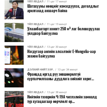
ҮЙЛ ЯВДАЛ
11 цаг 17 минут
бүртгэгдсэн байна. Цаг уурын байгууллагууд ойрын
Шатахууны нөөцийг нэмэгдүүлэх, доголдлыг
өдрүүдэд агаарын температур дахин огцом
арилгахад анхаарч байна
нэмэгдэж, хуурайшилт эрчимжих төлөвтэй байгааг
анхааруулсан бөгөөд энэ нь гал унтраах ажиллагаанд
ҮЙЛ ЯВДАЛ
11 цаг 19 минут
шинэ сорилт учруулж болзошгүйг онцолжээ.
Улаанбаатарт хоногт 250 м³ лаг боловсруулах
үйлдвэр байгуулна
ҮЙЛ ЯВДАЛ
13 цаг 30 минут
Нэгдүгээр ангийн элсэлтийг E-Mongolia-аар
зохион байгуулна
ДЭЛХИЙ НИЙТЭЭР..
13 цаг 34 минут
Францад иргэд рүү зөвшөөрөлгүй
сурталчилгааны дуудлага хийхийг хориг...
ҮЙЛ ЯВДАЛ
13 цаг 38 минут
Нийтийн тээврийн Ч:19А чиглэлийн замналд
түр хугацаагаар өөрчлөлт ор...