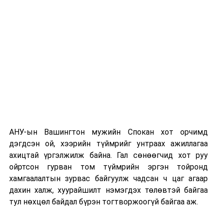
этгээдүүдийн талаар дэлгэрэнгүй мэдээлэл гараагүй
байна.
АНУ-ын Вашингтон мужийн Спокан хот орчимд
дэгдсэн ой, хээрийн түймрийг унтраах ажиллагаа
ахицтай үргэлжилж байна. Гал сөнөөгчид хот руу
ойртсон гурван том түймрийн эргэн тойронд
хамгаалалтын зурвас байгуулж чадсан ч цаг агаар
дахин халж, хуурайшилт нэмэгдэх төлөвтэй байгаа
тул нөхцөл байдал бүрэн тогтворжоогүй байгаа аж.