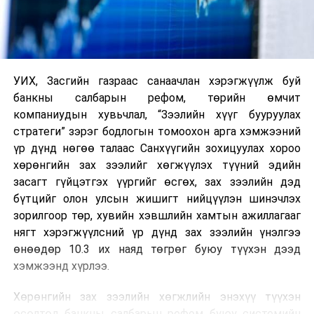
УИХ, Засгийн газраас санаачлан хэрэгжүүлж буй
банкны салбарын рефом, төрийн өмчит
компаниудын хувьчлал, “Зээлийн хүүг бууруулах
стратеги” зэрэг бодлогын томоохон арга хэмжээний
үр дүнд нөгөө талаас Санхүүгийн зохицуулах хороо
хөрөнгийн зах зээлийг хөгжүүлэх түүний эдийн
засагт гүйцэтгэх үүргийг өсгөх, зах зээлийн дэд
бүтцийг олон улсын жишигт нийцүүлэн шинэчлэх
зорилгоор төр, хувийн хэвшлийн хамтын ажиллагааг
нягт хэрэгжүүлсний үр дүнд зах зээлийн үнэлгээ
өнөөдөр 10.3 их наяд төгрөг буюу түүхэн дээд
хэмжээнд хүрлээ.
Хөрөнгийн зах зээлийн хөгжлийн энэхүү түүхэн
өсөлтөд банкны салбарын рефом буюу системийн