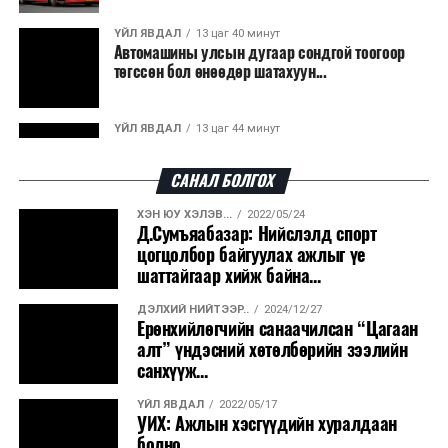
ҮЙЛ ЯВДАЛ
13 цаг 40 минут
Автомашины улсын дугаар сондгой тоогоор
төгссөн бол өнөөдөр шатахуун...
ҮЙЛ ЯВДАЛ
13 цаг 44 минут
Улаанбаатарт өдөртөө 30 хэм дулаан
САНАЛ БОЛГОХ
ХЭН ЮУ ХЭЛЭВ...
2022/05/24
ДЭЛХИЙ НИЙТЭЭР..
2026/08/06
Д.Сумъяабазар: Нийслэлд спорт
“Уралдронзавод” компанийн ерөнхий
цогцолбор байгуулах ажлыг үе
захирлын автомашиныг дэлбэлжээ...
шаттайгаар хийж байна...
ДЭЛХИЙ НИЙТЭЭР..
2024/12/27
ҮЙЛ ЯВДАЛ
2026/08/06
Ерөнхийлөгчийн санаачилсан “Цагаан
Сүхбаатар боомтоор тав хоногт 10 мянга гаруй
алт” үндэсний хөтөлбөрийн зээлийн
тонн АИ-92 автобензин и...
санхүүж...
ҮЙЛ ЯВДАЛ
2022/05/17
ДЭЛХИЙ НИЙТЭЭР..
2026/08/06
УИХ: Ажлын хэсгүүдийн хуралдаан
Вашингтон мужийн ой хээрийн түймрийг
болно