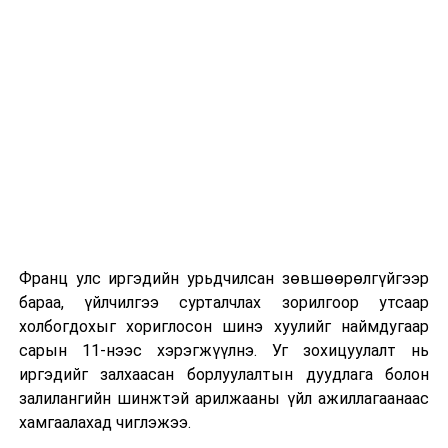
ӨМНӨХ МЭДЭЭ
Өнөө маргаашдаа ихэнх нутгаар сэрүүхэн байна
Франц улс иргэдийн урьдчилсан зөвшөөрөлгүйгээр
бараа, үйлчилгээ сурталчлах зорилгоор утсаар
холбогдохыг хориглосон шинэ хуулийг наймдугаар
сарын 11-нээс хэрэгжүүлнэ. Уг зохицуулалт нь
иргэдийг залхаасан борлуулалтын дуудлага болон
залилангийн шинжтэй арилжааны үйл ажиллагаанаас
хамгаалахад чиглэжээ.