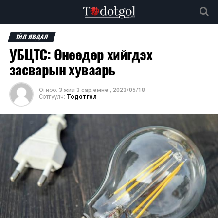
ҮЙЛ ЯВДАЛ
УБЦТС: Өнөөдөр хийгдэх
засварын хуваарь
Огноо:
3 жил 3 сар.өмнө
,
2023/05/18
Сэтгүүлч:
Тодотгол