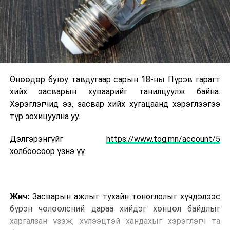
Өнөөдөр буюу тавдугаар сарын 18-ны Пүрэв гарагт
хийх засварын хуваарийг танилцуулж байна.
Хэрэглэгчид ээ, засвар хийх хугацаанд хэрэглээгээ
түр зохицуулна уу.
Дэлгэрэнгүйг
https://www.tog.mn/account/5
холбоосоор үзнэ үү.
Жич:
Засварын ажлыг тухайн тоноглолыг хүчдэлээс
бүрэн чөлөөлсний дараа хийдэг хөнцөл байдлыг
харгалзан үзэж, хүлээцтэй хандахыг хэрэглэгч та