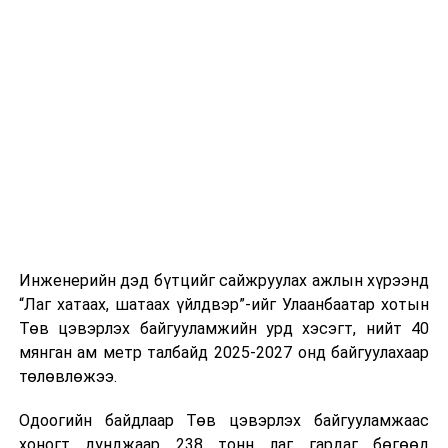
тээврийн үйлчилгээг аюулгүй, шуурхай, зохион
хэвийн горимоор ажлаа үргэлжүүлнэ гэж найдаж
байгуулалттай явуулах, үйлчилгээний нэгдсэн
байна. Шатахууны нөөцийг нэмэгдүүлэх,
стандарт, сахилга хариуцлагыг хэвшүүлэх бэлтгэл
нийлүүлэлтийг тогтворжуулах хүрээнд бусад эх
ажлын нэг хэсэг гэж
Зам, тээврийн яамнаас
үүсвэрийг нэмэгдүүлэх чиглэлд анхаарч байна.
мэдээллээ.
Замын-Үүд боомтоор 2000 тонн дизель түлш орж
ирсэн бөгөөд шилжүүлэн ачих ажиллагаа хийгдэж
байна" гэлээ
гэж Аж үйлдвэр, эрдэс баялгийн яамнаас
мэдээллээ.
Инженерийн дэд бүтцийг сайжруулах ажлын хүрээнд
“Лаг хатаах, шатаах үйлдвэр”-ийг Улаанбаатар хотын
Төв цэвэрлэх байгууламжийн урд хэсэгт, нийт 40
мянган ам метр талбайд 2025-2027 онд байгуулахаар
төлөвлөжээ.
Одоогийн байдлаар Төв цэвэрлэх байгууламжаас
хоногт дунджаар 238 тонн лаг гардаг бөгөөд