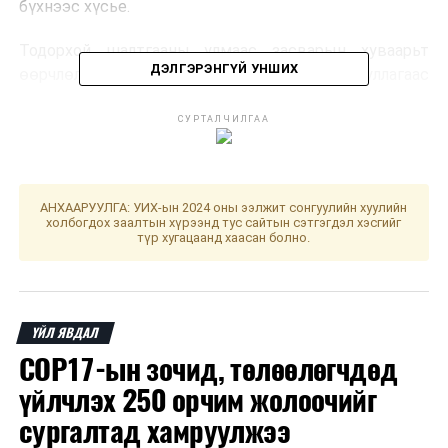
бүхнээс хүсье.
Тодорхой шалтгааны улмаас засварын хуваарьт
ДЭЛГЭРЭНГҮЙ УНШИХ
өөрчлөлт орох тохиолдолд хангагч байгууллагаас
зарыг дахин хүргэнэ.
СУРТАЛЧИЛГАА
ДАРААХ МЭДЭЭ
“Улаанбаатар марафон”-ы бүртгэл үргэлжилж байна
АНХААРУУЛГА: УИХ-ын 2024 оны ээлжит сонгуулийн хуулийн
ӨМНӨХ МЭДЭЭ
холбогдох заалтын хүрээнд тус сайтын сэтгэгдэл хэсгийг
Цаг агаарын аюултай үзэгдлээс сэрэмжлүүлж байна!
түр хугацаанд хаасан болно.
ҮЙЛ ЯВДАЛ
COP17-ын зочид, төлөөлөгчдөд
үйлчлэх 250 орчим жолоочийг
сургалтад хамруулжээ