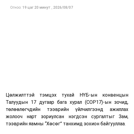
Огноо:
19 цаг 20 минут
,
2026/08/07
Цөлжилттэй тэмцэх тухай НҮБ-ын конвенцын
Талуудын 17 дугаар бага хурал (COP17)-ын зочид,
төлөөлөгчдийн тээврийн үйлчилгээнд ажиллах
жолооч нарт зориулсан нэгдсэн сургалтыг Зам,
тээврийн яамны “Хөсөг” танхимд зохион байгууллаа.