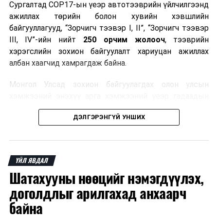
Сургалтад COP17-ын үеэр автотээврийн үйлчилгээнд
ажиллах төрийн болон хувийн хэвшлийн
байгууллагууд, “Зорчигч тээвэр I, II”, “Зорчигч тээвэр
III, IV”-ийн нийт
250 орчим жолооч
, тээврийн
хэрэгслийн зохион байгуулалт хариуцан ажиллах
албан хаагчид хамрагдаж байна.
Монгол Улсад зохион байгуулагдах олон улсын
хэмжээний энэхүү арга хэмжээний үеэр гадаадын
зочид, төлөөлөгчдөд аюулгүй, шуурхай, соёлтой,
ДЭЛГЭРЭНГҮЙ УНШИХ
мэргэжлийн түвшинд тээврийн үйлчилгээ үзүүлэх
бэлтгэлийг хангах нь сургалтын гол зорилго юм.
Сургалтаар COP17-ын ерөнхий ойлголт, ач холбогдол,
ҮЙЛ ЯВДАЛ
зохион байгуулалтын онцлог, зочид, төлөөлөгчдийн
Шатахууны нөөцийг нэмэгдүүлэх,
ангилал, үйлчилгээний стандарт, жолооч нарын үүрэг
хариуцлага, сахилга бат, үйлчилгээний соёл, ёс зүй,
доголдлыг арилгахад анхаарч
мэргэжлийн харилцааны талаар нэгдсэн мэдээлэл
байна
өгчээ.