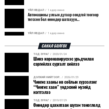
гарсан үнснээс фосфор сэргээн авах технологи
ашигладаг бол Нидерландад төвлөрсөн лаг
ҮЙЛ ЯВДАЛ
1 өдөр.өмнө
Автомашины улсын дугаар сондгой тоогоор
боловсруулах үйлдвэрүүдээр дулаан, цахилгаан
төгссөн бол өнөөдөр шатахуун...
эрчим хүч үйлдвэрлэдэг.
Ийнхүү лаг хатаах, шатаах технологийг лагийн
ҮЙЛ ЯВДАЛ
1 өдөр.өмнө
эзлэхүүнийг бууруулахын зэрэгцээ эрчим хүч
Улаанбаатарт өдөртөө 30 хэм дулаан
үйлдвэрлэх, нөөцийг дахин ашиглах чиглэлээр олон
САНАЛ БОЛГОХ
улсад өргөн ашиглаж байна.
ТОД ЗУРАГ
2020/01/24
ДЭЛХИЙ НИЙТЭЭР..
2026/08/06
Шинэ коронавирусээс урьдчилан
“Уралдронзавод” компанийн ерөнхий
сэргийлэх сургалт хийлээ
захирлын автомашиныг дэлбэлжээ...
ДЭЛХИЙ НИЙТЭЭР..
2026/01/29
ҮЙЛ ЯВДАЛ
2026/08/06
Чингис хааны өв соёлын хүрээлэнг
Сүхбаатар боомтоор тав хоногт 10 мянга гаруй
“Чингис хаан” үндэсний музейд
тонн АИ-92 автобензин и...
нэгтгэлээ
ТОД ЗУРАГ
2019/07/29
ДЭЛХИЙ НИЙТЭЭР..
2026/08/06
Өнөөдөр цахилгаан шугам тоноглолд
Вашингтон мужийн ой хээрийн түймрийг