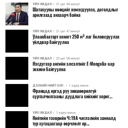
хэлбэрээр хэрэгжүүлэхээр тусгажээ.
ҮЙЛ ЯВДАЛ
21 цаг 44 минут
Шатахууны нөөцийг нэмэгдүүлэх, доголдлыг
арилгахад анхаарч байна
Лаг хатаах, шатаах технологи нь бохир ус цэвэрлэх
байгууламжаас гардаг лагийг байгаль орчинд аюулгүй
аргаар боловсруулж, эзлэхүүнийг эрс бууруулах
ҮЙЛ ЯВДАЛ
21 цаг 47 минут
Улаанбаатарт хоногт 250 м³ лаг боловсруулах
зориулалттай. Лагийг өндөр температурт шатааснаар
үйлдвэр байгуулна
эзлэхүүн нь 90 хүртэл хувиар буурч, бактери, вирус
болон бусад өвчин үүсгэгч бичил биетнийг устгах
боломжтой.
ҮЙЛ ЯВДАЛ
23 цаг 58 минут
Нэгдүгээр ангийн элсэлтийг E-Mongolia-аар
зохион байгуулна
Түүнчлэн шаталтын явцад үүсэх дулааныг цахилгаан
болон дулааны эрчим хүч үйлдвэрлэхэд ашиглаж
болдог. Зарим технологийн хувьд шаталтын дараа
ДЭЛХИЙ НИЙТЭЭР..
1 өдөр.өмнө
Францад иргэд рүү зөвшөөрөлгүй
үлдэх үнснээс фосфор зэрэг ашигт эрдсийг сэргээн
сурталчилгааны дуудлага хийхийг хориг...
авах боломжтой аж.
Япон, Герман, Швейцар, Нидерланд, Өмнөд Солонгос
ҮЙЛ ЯВДАЛ
1 өдөр.өмнө
зэрэг улс лаг хатаах, шатаах технологийг ашиглаж
Нийтийн тээврийн Ч:19А чиглэлийн замналд
түр хугацаагаар өөрчлөлт ор...
байна. Тухайлбал, Германд лаг шатаах үйлдвэрээс