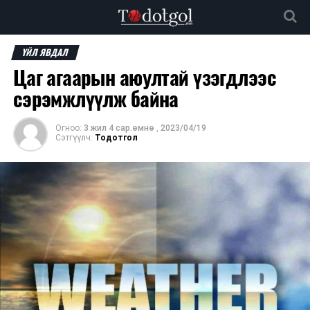
ҮЙЛ ЯВДАЛ
Цаг агаарын аюултай үзэгдлээс
сэрэмжлүүлж байна
Огноо:
3 жил 4 сар.өмнө
,
2023/04/19
Сэтгүүлч:
Тодотгол