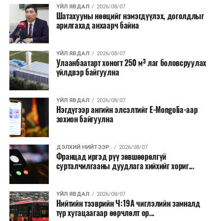
хэлбэрээр хэрэгжүүлэхээр тусгажээ.
ҮЙЛ ЯВДАЛ
2026/08/07
Шатахууны нөөцийг нэмэгдүүлэх, доголдлыг
арилгахад анхаарч байна
Лаг хатаах, шатаах технологи нь бохир ус цэвэрлэх
байгууламжаас гардаг лагийг байгаль орчинд аюулгүй
аргаар боловсруулж, эзлэхүүнийг эрс бууруулах
ҮЙЛ ЯВДАЛ
2026/08/07
Улаанбаатарт хоногт 250 м³ лаг боловсруулах
зориулалттай. Лагийг өндөр температурт шатааснаар
үйлдвэр байгуулна
эзлэхүүн нь 90 хүртэл хувиар буурч, бактери, вирус
болон бусад өвчин үүсгэгч бичил биетнийг устгах
боломжтой.
ҮЙЛ ЯВДАЛ
2026/08/07
Нэгдүгээр ангийн элсэлтийг E-Mongolia-аар
зохион байгуулна
Түүнчлэн шаталтын явцад үүсэх дулааныг цахилгаан
болон дулааны эрчим хүч үйлдвэрлэхэд ашиглаж
болдог. Зарим технологийн хувьд шаталтын дараа
ДЭЛХИЙ НИЙТЭЭР..
2026/08/07
Францад иргэд рүү зөвшөөрөлгүй
үлдэх үнснээс фосфор зэрэг ашигт эрдсийг сэргээн
сурталчилгааны дуудлага хийхийг хориг...
авах боломжтой аж.
Япон, Герман, Швейцар, Нидерланд, Өмнөд Солонгос
ҮЙЛ ЯВДАЛ
2026/08/07
зэрэг улс лаг хатаах, шатаах технологийг ашиглаж
Нийтийн тээврийн Ч:19А чиглэлийн замналд
түр хугацаагаар өөрчлөлт ор...
байна. Тухайлбал, Германд лаг шатаах үйлдвэрээс