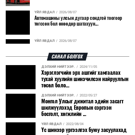
гарсан үнснээс фосфор сэргээн авах технологи
ашигладаг бол Нидерландад төвлөрсөн лаг
ҮЙЛ ЯВДАЛ
2026/08/07
Автомашины улсын дугаар сондгой тоогоор
боловсруулах үйлдвэрүүдээр дулаан, цахилгаан
төгссөн бол өнөөдөр шатахуун...
эрчим хүч үйлдвэрлэдэг.
Ийнхүү лаг хатаах, шатаах технологийг лагийн
ҮЙЛ ЯВДАЛ
2026/08/07
эзлэхүүнийг бууруулахын зэрэгцээ эрчим хүч
Улаанбаатарт өдөртөө 30 хэм дулаан
үйлдвэрлэх, нөөцийг дахин ашиглах чиглэлээр олон
САНАЛ БОЛГОХ
улсад өргөн ашиглаж байна.
ДЭЛХИЙ НИЙТЭЭР..
2024/11/05
ДЭЛХИЙ НИЙТЭЭР..
2026/08/06
Хэрэглэгчийн эрх ашгийг хамгаалах
“Уралдронзавод” компанийн ерөнхий
тухай хуулийн шинэчилсэн найруулгын
захирлын автомашиныг дэлбэлжээ...
төсөл боло...
ДЭЛХИЙ НИЙТЭЭР..
2022/05/27
ҮЙЛ ЯВДАЛ
2026/08/06
Монгол Улсыг дижитал эдийн засагт
Сүхбаатар боомтоор тав хоногт 10 мянга гаруй
шилжүүлэхэд Европын сэргээн
тонн АИ-92 автобензин и...
босголт, хөгжлийн ...
ҮЙЛ ЯВДАЛ
2022/08/04
ДЭЛХИЙ НИЙТЭЭР..
2026/08/06
Үс шинээр үргээлгэх буюу засуулахад
Вашингтон мужийн ой хээрийн түймрийг