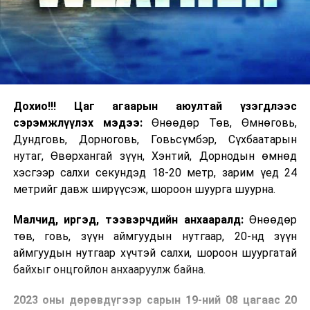
Дохио!!! Цаг агаарын аюултай үзэгдлээс
сэрэмжлүүлэх мэдээ:
Өнөөдөр Төв, Өмнөговь,
Дундговь, Дорноговь, Говьсүмбэр, Сүхбаатарын
нутаг, Өвөрхангай зүүн, Хэнтий, Дорнодын өмнөд
хэсгээр салхи секундэд 18-20 метр, зарим үед 24
метрийг давж ширүүсэж, шороон шуурга шуурна.
Малчид, иргэд, тээвэрчдийн анхааралд:
Өнөөдөр
төв, говь, зүүн аймгуудын нутгаар, 20-нд зүүн
аймгуудын нутгаар хүчтэй салхи, шороон шуургатай
байхыг онцгойлон анхааруулж байна.
2023 оны дөрөвдүгээр сарын 19-ний 08 цагаас 20