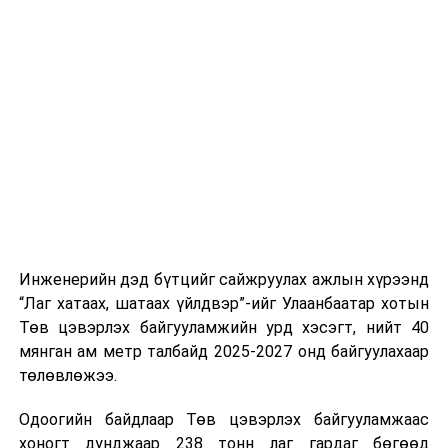
тээврийн үйлчилгээг аюулгүй, шуурхай, зохион
хэвийн горимоор ажлаа үргэлжүүлнэ гэж найдаж
байгуулалттай явуулах, үйлчилгээний нэгдсэн
байна. Шатахууны нөөцийг нэмэгдүүлэх,
стандарт, сахилга хариуцлагыг хэвшүүлэх бэлтгэл
нийлүүлэлтийг тогтворжуулах хүрээнд бусад эх
ажлын нэг хэсэг гэж
Зам, тээврийн яамнаас
үүсвэрийг нэмэгдүүлэх чиглэлд анхаарч байна.
мэдээллээ.
Замын-Үүд боомтоор 2000 тонн дизель түлш орж
ирсэн бөгөөд шилжүүлэн ачих ажиллагаа хийгдэж
байна" гэлээ
гэж Аж үйлдвэр, эрдэс баялгийн яамнаас
мэдээллээ.
Инженерийн дэд бүтцийг сайжруулах ажлын хүрээнд
“Лаг хатаах, шатаах үйлдвэр”-ийг Улаанбаатар хотын
Төв цэвэрлэх байгууламжийн урд хэсэгт, нийт 40
мянган ам метр талбайд 2025-2027 онд байгуулахаар
төлөвлөжээ.
Одоогийн байдлаар Төв цэвэрлэх байгууламжаас
хоногт дунджаар 238 тонн лаг гардаг бөгөөд