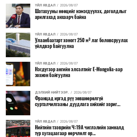
ҮЙЛ ЯВДАЛ
2026/08/07
бүртгэгдсэн байна. Цаг уурын байгууллагууд ойрын
Шатахууны нөөцийг нэмэгдүүлэх, доголдлыг
өдрүүдэд агаарын температур дахин огцом
арилгахад анхаарч байна
нэмэгдэж, хуурайшилт эрчимжих төлөвтэй байгааг
анхааруулсан бөгөөд энэ нь гал унтраах ажиллагаанд
ҮЙЛ ЯВДАЛ
2026/08/07
шинэ сорилт учруулж болзошгүйг онцолжээ.
Улаанбаатарт хоногт 250 м³ лаг боловсруулах
үйлдвэр байгуулна
ҮЙЛ ЯВДАЛ
2026/08/07
Нэгдүгээр ангийн элсэлтийг E-Mongolia-аар
зохион байгуулна
ДЭЛХИЙ НИЙТЭЭР..
2026/08/07
Францад иргэд рүү зөвшөөрөлгүй
сурталчилгааны дуудлага хийхийг хориг...
ҮЙЛ ЯВДАЛ
2026/08/07
Нийтийн тээврийн Ч:19А чиглэлийн замналд
түр хугацаагаар өөрчлөлт ор...