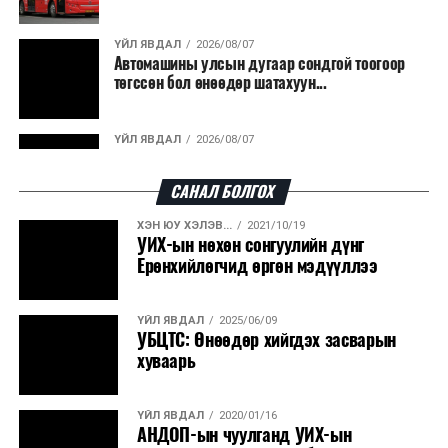
ҮЙЛ ЯВДАЛ
2026/08/07
Автомашины улсын дугаар сондгой тоогоор
төгссөн бол өнөөдөр шатахуун...
ҮЙЛ ЯВДАЛ
2026/08/07
Улаанбаатарт өдөртөө 30 хэм дулаан
САНАЛ БОЛГОХ
ХЭН ЮУ ХЭЛЭВ...
2021/10/19
ДЭЛХИЙ НИЙТЭЭР..
2026/08/06
УИХ-ын нөхөн сонгуулийн дүнг
“Уралдронзавод” компанийн ерөнхий
Ерөнхийлөгчид өргөн мэдүүллээ
захирлын автомашиныг дэлбэлжээ...
ҮЙЛ ЯВДАЛ
2025/06/09
ҮЙЛ ЯВДАЛ
2026/08/06
УБЦТС: Өнөөдөр хийгдэх засварын
Сүхбаатар боомтоор тав хоногт 10 мянга гаруй
хуваарь
тонн АИ-92 автобензин и...
ҮЙЛ ЯВДАЛ
2020/01/16
ДЭЛХИЙ НИЙТЭЭР..
2026/08/06
АНДОП-ын чуулганд УИХ-ын
Вашингтон мужийн ой хээрийн түймрийг