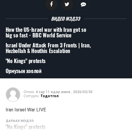
ВИДЕО МЭДЭЭ
How the US-Israel war with Iran got so
big so fast - BBC World Service
Israel Under Attack From 3 Fronts | Iran,
Hezbollah & Houthis Escalation
"No Kings" protests
Ормузын хоолой
Огноо:
4 сар 11 өдөр.өмнө
,
2026/03/30
Сэтгүүлч:
Тодотгол
Iran Israel War LIVE
ДАРААХ МЭДЭЭ
"No Kings" protests