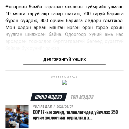
Өнгөрсөн бямба гарагаас эхэлсэн түймрийн улмаас
10 мянга гаруй акр газар шатаж, 700 гаруй барилга
бүрэн сүйдэж, 400 орчим барилга эвдэрч гэмтжээ.
Мөн хэдэн арван мянган иргэн орон гэрээ орхин
нүүлгэн шилжсэн байна. Одоогоор хүний амь нас
эрсэдсэн тохиолдол бүртгэгдээгүй бөгөөд сураггүй
байсан бүх хүнийг олжээ.
ДЭЛГЭРЭНГҮЙ УНШИХ
Албаныхны мэдээлснээр түймрийн нэг голомтыг
санаатайгаар тавьсан байж болзошгүй хэрэгт 37
настай Аарон Фариначчиг баривчилж, галдан
СУРТАЛЧИЛГАА
шатаасан гэх үндэслэлээр эрүүгийн хэрэг үүсгэн
шалгаж байна. Харин бусад хоёр түймрийн
шалтгааныг үргэлжлүүлэн тогтоож байгаа бөгөөд
ШИНЭ МЭДЭЭ
ТОП МЭДЭЭ
аянгын улмаас үүсээгүй гэж үзэж байгаа аж.
ҮЙЛ ЯВДАЛ
2026/08/07
COP17-ын зочид, төлөөлөгчдөд үйлчлэх 250
Одоогоор АНУ даяар 13 мужид 90 гаруй томоохон ой,
орчим жолоочийг сургалтад х...
хээрийн түймэр идэвхтэй үргэлжилж байгаагийн
талаас илүү нь Орегон болон Вашингтон мужид