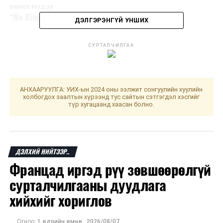
ӨМНӨХ МЭДЭЭ
“No Kings” жагсаал АНУ даяар өрнөв
ДЭЛГЭРЭНГҮЙ УНШИХ
СУРТАЛЧИЛГАА
АНХААРУУЛГА: УИХ-ын 2024 оны ээлжит сонгуулийн хуулийн
холбогдох заалтын хүрээнд тус сайтын сэтгэгдэл хэсгийг
түр хугацаанд хаасан болно.
ДЭЛХИЙ НИЙТЭЭР..
Францад иргэд рүү зөвшөөрөлгүй
сурталчилгааны дуудлага
хийхийг хориглов
Огноо:
1 өдрийн өмнө
,
2026/08/07