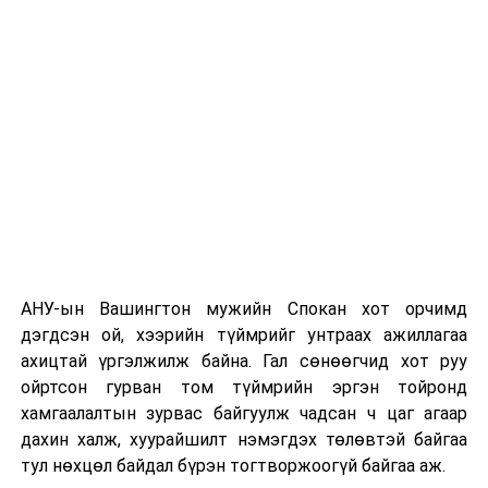
этгээдүүдийн талаар дэлгэрэнгүй мэдээлэл гараагүй
байна.
АНУ-ын Вашингтон мужийн Спокан хот орчимд
дэгдсэн ой, хээрийн түймрийг унтраах ажиллагаа
ахицтай үргэлжилж байна. Гал сөнөөгчид хот руу
ойртсон гурван том түймрийн эргэн тойронд
хамгаалалтын зурвас байгуулж чадсан ч цаг агаар
дахин халж, хуурайшилт нэмэгдэх төлөвтэй байгаа
тул нөхцөл байдал бүрэн тогтворжоогүй байгаа аж.