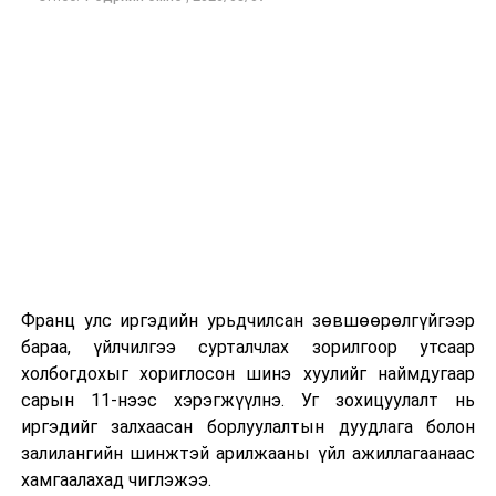
Франц улс иргэдийн урьдчилсан зөвшөөрөлгүйгээр
бараа, үйлчилгээ сурталчлах зорилгоор утсаар
холбогдохыг хориглосон шинэ хуулийг наймдугаар
сарын 11-нээс хэрэгжүүлнэ. Уг зохицуулалт нь
иргэдийг залхаасан борлуулалтын дуудлага болон
залилангийн шинжтэй арилжааны үйл ажиллагаанаас
хамгаалахад чиглэжээ.