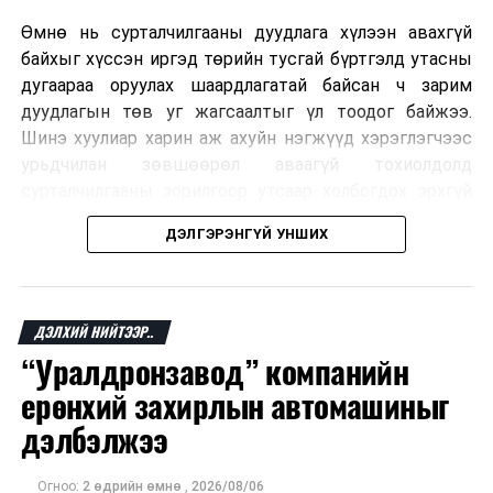
Өмнө нь сурталчилгааны дуудлага хүлээн авахгүй
байхыг хүссэн иргэд төрийн тусгай бүртгэлд утасны
дугаараа оруулах шаардлагатай байсан ч зарим
дуудлагын төв уг жагсаалтыг үл тоодог байжээ.
Шинэ хуулиар харин аж ахуйн нэгжүүд хэрэглэгчээс
урьдчилан зөвшөөрөл аваагүй тохиолдолд
сурталчилгааны зорилгоор утсаар холбогдох эрхгүй
болно. Иргэн өгсөн зөвшөөрлөө хүссэн үедээ цуцлах
ДЭЛГЭРЭНГҮЙ УНШИХ
боломжтой.
Францын эрх баригчдын тооцоолсноор тус улсын
иргэдийн дөрөвний гурав орчим нь долоо хоног бүр
ДЭЛХИЙ НИЙТЭЭР..
дор хаяж нэг удаа хүсээгүй сурталчилгааны дуудлага
“Уралдронзавод” компанийн
хүлээн авдаг бөгөөд олон хүн үүнээс ч олон
ерөнхий захирлын автомашиныг
дуудлагад өртдөг байна. Хэрэглэгчийн эрхийг
хамгаалах 11 байгууллага 2024 онд хамтран
дэлбэлжээ
шаардлага гаргаж, суурин болон гар утас руу ирдэг
тасралтгүй сурталчилгааны дуудлагыг хориглохыг
Огноо:
2 өдрийн өмнө
,
2026/08/06