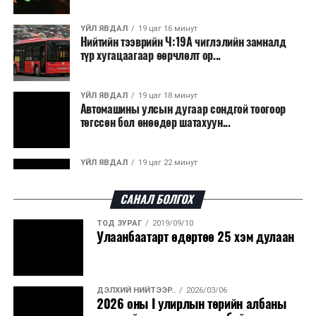
"E-mongolia"-с авсан баримт бичгийг хүлээн зөвшөөрөх
асуудлаар банкнуудын төлөөлөлтэй уулзлаа
ҮЙЛ ЯВДАЛ
19 цаг 16 минут
Нийтийн тээврийн Ч:19А чиглэлийн замналд
ӨМНӨХ МЭДЭЭ
түр хугацаагаар өөрчлөлт ор...
Монгол Улсын Үндсэн Хуулийн цэцийн Их суудлын
хуралдаан болов
ҮЙЛ ЯВДАЛ
19 цаг 18 минут
Автомашины улсын дугаар сондгой тоогоор
төгссөн бол өнөөдөр шатахуун...
ҮЙЛ ЯВДАЛ
19 цаг 22 минут
Улаанбаатарт өдөртөө 30 хэм дулаан
САНАЛ БОЛГОХ
ТОД ЗУРАГ
2019/09/10
ДЭЛХИЙ НИЙТЭЭР..
2026/08/06
Улаанбаатарт өдөртөө 25 хэм дулаан
“Уралдронзавод” компанийн ерөнхий
захирлын автомашиныг дэлбэлжээ...
ДЭЛХИЙ НИЙТЭЭР..
2026/03/06
ҮЙЛ ЯВДАЛ
2026/08/06
2026 оны I улирлын төрийн албаны
Сүхбаатар боомтоор тав хоногт 10 мянга гаруй