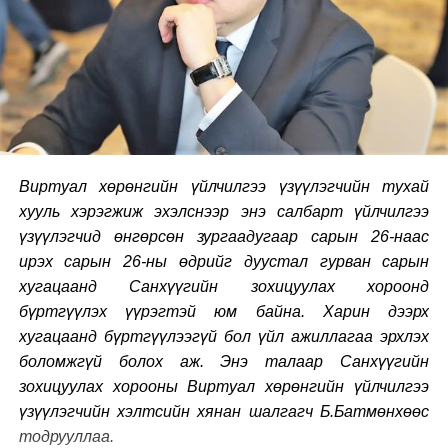
Виртуал хөрөнгийн үйлчилгээ үзүүлэгчийн тухай
хууль хэрэгжиж эхэлснээр энэ салбарт үйлчилгээ
үзүүлэгчид өнгөрсөн зургаадугаар сарын
26-наас
ирэх сарын 26-ны өдрийг дуустал гурван сарын
хугацаанд Санхүүгийн зохицуулах хороонд
бүртгүүлэх үүрэгтэй юм байна. Харин дээрх
хугацаанд бүртгүүлээгүй бол үйл ажиллагаа эрхлэх
боломжгүй болох аж. Энэ талаар С
анхүүгийн
зохицуулах хорооны Виртуал хөрөнгийн үйлчилгээ
үзүүлэгчийн хэлтсийн хянан шалгагч Б.Батмөнхөөс
тодрууллаа.