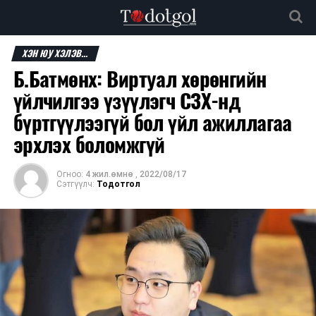
ХЭН ЮУ ХЭЛЭВ...
Б.Батмөнх: Виртуал хөрөнгийн
үйлчилгээ үзүүлэгч СЗХ-нд
бүртгүүлээгүй бол үйл ажиллагаа
эрхлэх боломжгүй
Огноо:
4 жил.өмнө
,
2022/08/17
Сэтгүүлч:
Тодотгол