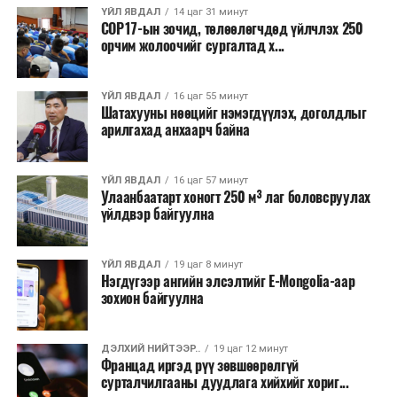
санхүүжилт
татахаар зорьж байна. Нэг төслийн
буюу бусад койн/токены ханш ихээхэн уналт үзүүлээд
ҮЙЛ ЯВДАЛ
14 цаг 31 минут
COP17-ын зочид, төлөөлөгчдөд үйлчлэх 250
дундаж санхүүжилтийн хэмжээ
700 мянган
байгаа. Зах зээлийн энэ уналтаас шалтгаалж олон
орчим жолоочийг сургалтад х...
ам.доллар
байхаар тооцжээ.
улсад цөөнгүй ВХҮҮ-чид үйл ажиллагаагаа зогсоох
шийдвэрийг гаргаад байна.
ҮЙЛ ЯВДАЛ
16 цаг 55 минут
Шатахууны нөөцийг нэмэгдүүлэх, доголдлыг
Өнөөдрийн байдлаар Монгол Улсын дотоодын
арилгахад анхаарч байна
криптовалютын ханш ч анх гарсан үнээсээ нэлээдгүй
унасан үзүүлэлттэй байна. Үүнд олон улсын
ҮЙЛ ЯВДАЛ
16 цаг 57 минут
криптовалютын зах зээлийн нөхцөл байдал мэдээж
Улаанбаатарт хоногт 250 м³ лаг боловсруулах
тодорхой хэмжээнд нөлөөлж байгаа. Нөгөө талаас
үйлдвэр байгуулна
дотоодын криптовалютын ханш унахад эрэлт багасах,
зах зээлд олон тооны криптовалют гарах, нэр хүнд
ҮЙЛ ЯВДАЛ
19 цаг 8 минут
унах, блокчейн технологид нэвтрээгүй гэх мэт зүйлс
Нэгдүгээр ангийн элсэлтийг E-Mongolia-аар
нөлөөлсөн гэж үзэж болно. Учир нь энэ зах зээл
зохион байгуулна
харьцангуй шинэ бөгөөд маш эмзэг гэдгийг хөрөнгө
оруулагчид анхаарах хэрэгтэй.
ДЭЛХИЙ НИЙТЭЭР..
19 цаг 12 минут
Францад иргэд рүү зөвшөөрөлгүй
сурталчилгааны дуудлага хийхийг хориг...
ДАРААХ МЭДЭЭ