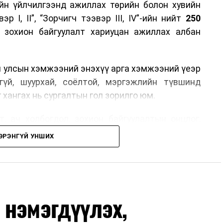
йн үйлчилгээнд ажиллах төрийн болон хувийн
р I, II”, “Зорчигч тээвэр III, IV”-ийн нийт
250
н зохион байгуулалт хариуцан ажиллах албан
н улсын хэмжээний энэхүү арга хэмжээний үеэр
гүй, шуурхай, соёлтой, мэргэжлийн түвшинд
 хангах нь сургалтын гол зорилго юм.
, ач холбогдол, зохион байгуулалтын онцлог,
лчилгээний стандарт, жолооч нарын үүрэг
ЭРЭНГҮЙ УНШИХ
й соёл, ёс зүй, мэргэжлийн харилцааны талаар
ан авах, зочид буудал болон арга хэмжээний
өлгөөний зохион байгуулалт, цагийн менежмент,
 нэмэгдүүлэх,
ох байгууллагуудын уялдаа холбоо, аюулгүй
ргалт, арга зүйгээр хангаж байна.