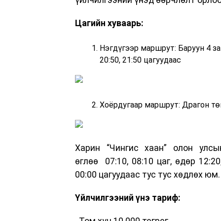
Цагийн хуваарь:
Нэгдүгээр маршрут: Баруун 4 з
20:50, 21:50 цагуудаас
Хоёрдугаар маршрут: Драгон тө
Харин “Чингис хаан” олон улсы
өглөө
07:10, 08:10 цаг, өдөр 12:2
00:00 цагуудаас тус тус хөдлөх юм.
Үйлчилгээний үнэ тариф:
Том хүн 10.000 төгрөг,