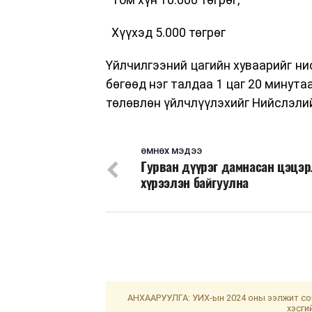
Хүүхэд 5.000 төгрөг
Үйлчилгээний цагийн хуваарийг ни
бөгөөд нэг талдаа 1 цаг 20 минута
төлөвлөн үйлчлүүлэхийг Нийслэлий
ӨМНӨХ МЭДЭЭ
Гурван дүүрэг дамнасан цэцэр
хүрээлэн байгуулна
АНХААРУУЛГА: УИХ-ын 2024 оны ээлжит сон
хэсги