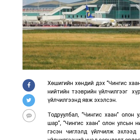
Хөшигийн хөндий дэх “Чингис хаан
нийтийн тээврийн үйлчилгээг хүр
үйлчилгээнд явж эхэлсэн.
Тодруулбал, “Чингис хаан” олон 
шар”, “Чингис хаан” олон улсын н
гэсэн чиглэлд үйлчилж эхлээд 
үйлчилгээний үнэд өөрчлөлт орлоо