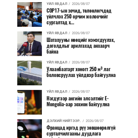
ҮЙЛ ЯВДАЛ
2026/08/07
COP17-ын зочид, төлөөлөгчдөд
үйлчлэх 250 орчим жолоочийг
сургалтад х...
ҮЙЛ ЯВДАЛ
2026/08/07
Шатахууны нөөцийг нэмэгдүүлэх,
доголдлыг арилгахад анхаарч
байна
ҮЙЛ ЯВДАЛ
2026/08/07
Улаанбаатарт хоногт 250 м³ лаг
боловсруулах үйлдвэр байгуулна
ҮЙЛ ЯВДАЛ
2026/08/07
Нэгдүгээр ангийн элсэлтийг E-
Mongolia-аар зохион байгуулна
ДЭЛХИЙ НИЙТЭЭР..
2026/08/07
Францад иргэд рүү зөвшөөрөлгүй
сурталчилгааны дуудлага