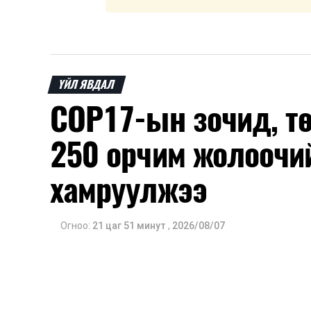
ҮЙЛ ЯВДАЛ
COP17-ын зочид, т
250 орчим жолоочи
хамруулжээ
Огноо:
21 цаг 51 минут
,
2026/08/07