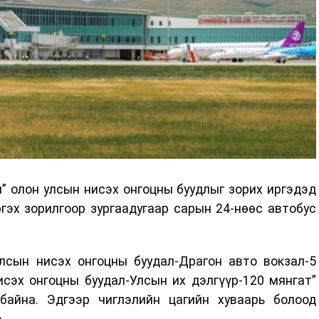
” олон улсын нисэх онгоцны буудлыг зорих иргэдэд
гэх зорилгоор зургаадугаар сарын 24-нөөс автобус
улсын нисэх онгоцны буудал-Драгон авто вокзал-5
исэх онгоцны буудал-Улсын их дэлгүүр-120 мянгат”
байна. Эдгээр чиглэлийн цагийн хуваарь болоод
.