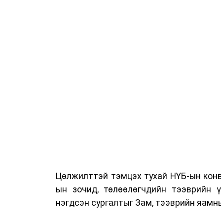
Цөлжилттэй тэмцэх тухай НҮБ-ын конв
ын зочид, төлөөлөгчдийн тээврийн 
нэгдсэн сургалтыг Зам, тээврийн яамны