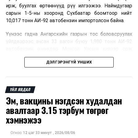
ирж, буулгах өртөөнүүд рүү илгээжээ. Наймдугаар
сарын 1-5-ны хооронд Сүхбаатар боомтоор нийт
10,017 тонн АИ-92 автобензин импортолсон байна.
Үүнээс гадна Ангарскийн газрын тос боловсруулах
үйлдвэрээс ачсан 33 вагон буюу 1,980 тонн АИ-92
автобензин өнөөдөр Монгол Улсын хилээр орж
ирэхээр болжээ.
ДЭЛГЭРЭНГҮЙ УНШИХ
Төмөр зам, гааль, холбогдох байгууллага болон
шатахуун импортлогч аж ахуйн нэгжүүд хамтран
шатахууныг агуулах, түгээх станцуудад хоногийн
ҮЙЛ ЯВДАЛ
турш тасралтгүй хүргэж, хангамжийг хэвийн
Эм, вакцины нэгдсэн худалдан
болгохоор ажиллаж байна.
авалтаар 3.15 тэрбум төгрөг
хэмнэжээ
Огноо:
12 цаг 33 минут
,
2026/08/06