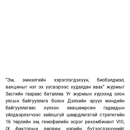
“Эм, эмнэлгийн хэрэглэгдэхүүн, биобэлдмэл,
вакциныг нэг эх үүсвэрээс худалдан авах” журмыг
Засгийн газраас баталлаа. Уг журмын хүрээнд олон
улсын байгууллага болон Дэлхийн эрүүл мэндийн
байгууллагаас хүлээн зөвшөөрсөн гадаадын
үйлдвэрлэгчээс зайлшгүй шаардлагатай стратегийн
16 төрлийн эм, гемофилийн эсрэг рекомбинант VIII,
IX факторын дөрвөн нэрийн бүтээгдэхүүнийг