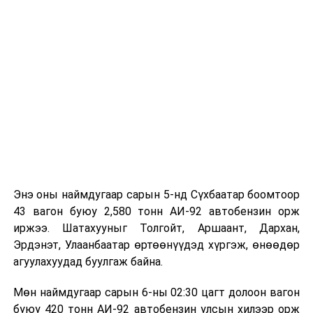
Энэ оны наймдугаар сарын 5-нд Сүхбаатар боомтоор
43 вагон буюу 2,580 тонн АИ-92 автобензин орж
иржээ. Шатахууныг Толгойт, Аршаант, Дархан,
Эрдэнэт, Улаанбаатар өртөөнүүдэд хүргэж, өнөөдөр
агуулахуудад буулгаж байна.
Мөн наймдугаар сарын 6-ны 02:30 цагт долоон вагон
буюу 420 тонн АИ-92 автобензин улсын хилээр орж