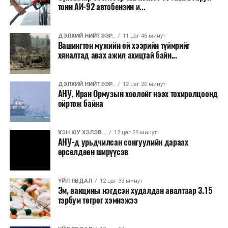
тонн АИ-92 автобензин и...
2026 оны 9 дүгээр сарын 1-нээс цахимаар
эхэлнэ.
ДЭЛХИЙ НИЙТЭЭР..
11 цаг 46 минут
2026 оны 9 дүгээр сарын 14-нөөс танхимаар
Вашингтон мужийн ой хээрийн түймрийг
хяналтад авах ажил ахицтай байн...
үргэлжилнэ.
Оюутны дотуур байр
ДЭЛХИЙ НИЙТЭЭР..
12 цаг 26 минут
АНУ, Иран Ормузын хоолойг нээх тохиролцоонд
2026 оны 9 дүгээр сарын 13-наас оюутнуудыг
ойртож байна
дотуур байранд оруулж эхэлнэ.
Сургууль, цэцэрлэгийн үйл ажиллагааны
ХЭН ЮУ ХЭЛЭВ...
12 цаг 29 минут
АНУ-д урьдчилсан сонгуулийн дараах
зохицуулалт
өрсөлдөөн ширүүсэв
2026 оны 8 дугаар сарын 17–28-ны өдрүүдэд
нийслэлийн бүх сургууль, цэцэрлэгт ажлын
ҮЙЛ ЯВДАЛ
12 цаг 33 минут
Эм, вакцины нэгдсэн худалдан авалтаар 3.15
байранд элсэлт, бүртгэл болон бусад аливаа
тэрбум төгрөг хэмнэжээ
арга хэмжээ зохион байгуулахгүй болно.