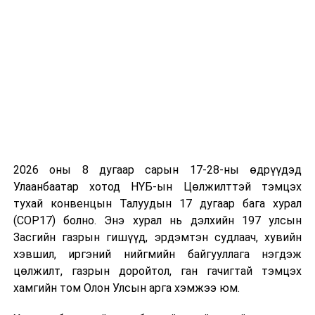
2026 оны 8 дугаар сарын 17-28-ны өдрүүдэд
Улаанбаатар хотод НҮБ-ын Цөлжилттэй тэмцэх
тухай конвенцын Талуудын 17 дугаар бага хурал
(COP17) болно. Энэ хурал нь дэлхийн 197 улсын
Засгийн газрын гишүүд, эрдэмтэн судлаач, хувийн
хэвшил, иргэний нийгмийн байгууллага нэгдэж
цөлжилт, газрын доройтол, ган гачигтай тэмцэх
хамгийн том Олон Улсын арга хэмжээ юм.