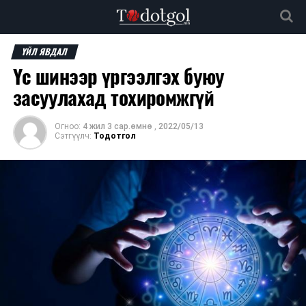
ҮЙЛ ЯВДАЛ
Үс шинээр үргээлгэх буюу
засуулахад тохиромжгүй
Огноо:
4 жил 3 сар.өмнө
,
2022/05/13
Сэтгүүлч:
Тодотгол