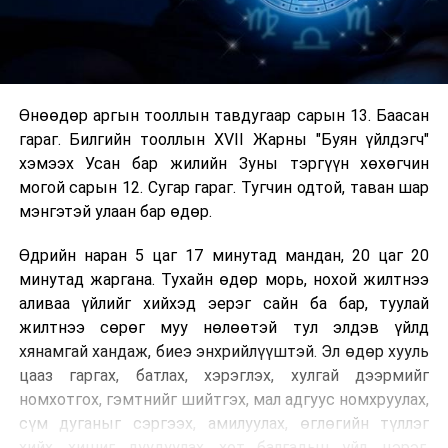
Өнөөдөр аргын тооллын тавдугаар сарын 13. Баасан
гараг. Билгийн тооллын XVII Жарны "Буян үйлдэгч"
хэмээх Усан бар жилийн Зуны тэргүүн хөхөгчин
могой сарын 12. Сугар гараг. Тугчин одтой, таван шар
мэнгэтэй улаан бар өдөр.
Өдрийн наран 5 цаг 17 минутад мандан, 20 цаг 20
минутад жаргана. Тухайн өдөр морь, нохой жилтнээ
аливаа үйлийг хийхэд эерэг сайн ба бар, туулай
жилтнээ сөрөг муу нөлөөтэй тул элдэв үйлд
хянамгай хандаж, биеэ энхрийлүүштэй. Эл өдөр хууль
цааз гаргах, батлах, хэрэглэх, хулгай дээрмийг
номхотгох, гэмтнийг шийтгэх, мал адгуус номхруулах,
сүм дуганыг сэргээх, амилуулах, өглөгийн түллэг
хийх, хишиг дуудуулах, хот балгадын үйл, цэрэг,