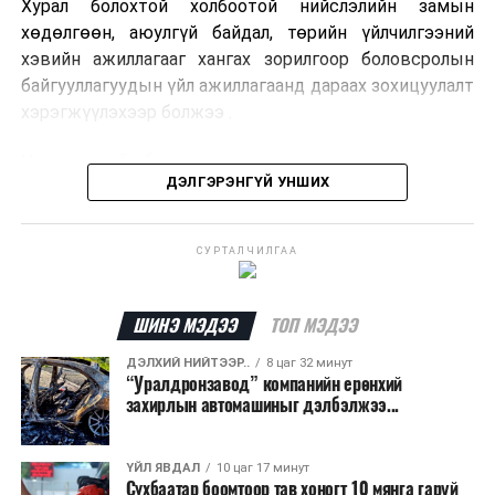
Хурал болохтой холбоотой нийслэлийн замын
хөдөлгөөн, аюулгүй байдал, төрийн үйлчилгээний
хэвийн ажиллагааг хангах зорилгоор боловсролын
байгууллагуудын үйл ажиллагаанд дараах зохицуулалт
хэрэгжүүлэхээр болжээ .
Цэцэрлэгийн бүртгэл
ДЭЛГЭРЭНГҮЙ УНШИХ
2026 оны 8 дугаар сарын 10–23-ны өдрүүдэд
E-Mongolia системээр бүртгэнэ.
СУРТАЛЧИЛГАА
Нэгдүгээр ангийн элсэлт
ШИНЭ МЭДЭЭ
ТОП МЭДЭЭ
2026 оны 8 дугаар сарын 17–28-ны өдрүүдэд
E-Mongolia системээр бүртгэнэ.
ДЭЛХИЙ НИЙТЭЭР..
8 цаг 32 минут
“Уралдронзавод” компанийн ерөнхий
Энэ хугацаанд хүүхэд бүртгэх дэмжлэгийн баг
захирлын автомашиныг дэлбэлжээ...
сургуулиуд дээр ажиллахгүй.
ҮЙЛ ЯВДАЛ
10 цаг 17 минут
Их, дээд сургуулийн хичээл
Сүхбаатар боомтоор тав хоногт 10 мянга гаруй