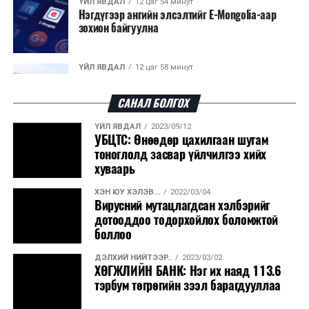
ҮЙЛ ЯВДАЛ
12 цаг 54 минут
Нэгдүгээр ангийн элсэлтийг E-Mongolia-аар
зохион байгуулна
ҮЙЛ ЯВДАЛ
12 цаг 58 минут
Улсын чанартай хатуу хучилттай авто замын
талаас илүү хувь нь 13-аас...
САНАЛ БОЛГОХ
ҮЙЛ ЯВДАЛ
2023/09/12
ҮЙЛ ЯВДАЛ
13 цаг 3 минут
УБЦТС: Өнөөдөр цахилгаан шугам
Засгийн газар энэ оныг дуустал санхүүгийн
тоноглолд засвар үйлчилгээ хийх
хэмнэлтийн горимд шилжинэ
хуваарь
ХЭН ЮУ ХЭЛЭВ...
2022/03/04
ХЭН ЮУ ХЭЛЭВ...
13 цаг 31 минут
Вирусний мутацлагдсан хэлбэрийг
Шатахууны импортын гаалийн албан татварыг
дотооддоо тодорхойлох боломжтой
2027 оны хоёрдугаар сарын ...
боллоо
ДЭЛХИЙ НИЙТЭЭР..
2023/03/02
ҮЙЛ ЯВДАЛ
13 цаг 41 минут
ХӨГЖЛИЙН БАНК: Нэг их наяд 113.6
Нөөцийн махны хяналтын тогтолцоог
тэрбум төгрөгийн зээл барагдууллаа
шинэчилнэ