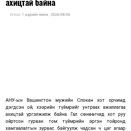
ахицтай байна
тэрбум рубльд хүрсэн гэж РБК мэдээлсэн байна.
Огноо:
1 өдрийн өмнө
,
2026/08/06
Одоогоор дэлбэрэлтийн шалтгаан, хэрэгт холбоотой
этгээдүүдийн талаар дэлгэрэнгүй мэдээлэл гараагүй
байна.
АНУ-ын Вашингтон мужийн Спокан хот орчимд
дэгдсэн ой, хээрийн түймрийг унтраах ажиллагаа
ахицтай үргэлжилж байна. Гал сөнөөгчид хот руу
ойртсон гурван том түймрийн эргэн тойронд
хамгаалалтын зурвас байгуулж чадсан ч цаг агаар