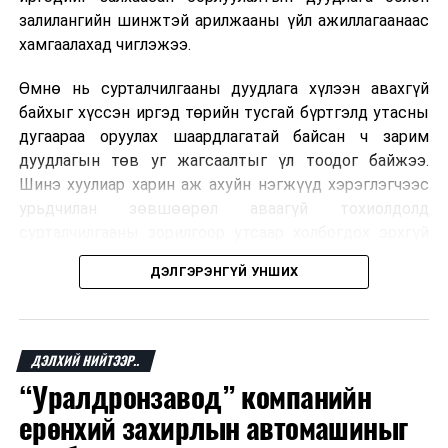
залилангийн шинжтэй арилжааны үйл ажиллагаанаас
хамгаалахад чиглэжээ.
Өмнө нь сурталчилгааны дуудлага хүлээн авахгүй
байхыг хүссэн иргэд төрийн тусгай бүртгэлд утасны
дугаараа оруулах шаардлагатай байсан ч зарим
дуудлагын төв уг жагсаалтыг үл тоодог байжээ.
Шинэ хуулиар харин аж ахуйн нэгжүүд хэрэглэгчээс
урьдчилан зөвшөөрөл аваагүй тохиолдолд
сурталчилгааны зорилгоор утсаар холбогдох эрхгүй
болно. Иргэн өгсөн зөвшөөрлөө хүссэн үедээ цуцлах
ДЭЛГЭРЭНГҮЙ УНШИХ
боломжтой.
Францын эрх баригчдын тооцоолсноор тус улсын
иргэдийн дөрөвний гурав орчим нь долоо хоног бүр
ДЭЛХИЙ НИЙТЭЭР..
дор хаяж нэг удаа хүсээгүй сурталчилгааны дуудлага
“Уралдронзавод” компанийн
хүлээн авдаг бөгөөд олон хүн үүнээс ч олон
ерөнхий захирлын автомашиныг
дуудлагад өртдөг байна. Хэрэглэгчийн эрхийг
хамгаалах 11 байгууллага 2024 онд хамтран