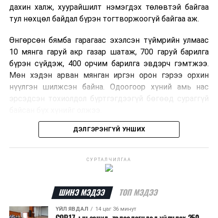
дахин халж, хуурайшилт нэмэгдэх төлөвтэй байгаа
тул нөхцөл байдал бүрэн тогтворжоогүй байгаа аж.
Өнгөрсөн бямба гарагаас эхэлсэн түймрийн улмаас
10 мянга гаруй акр газар шатаж, 700 гаруй барилга
бүрэн сүйдэж, 400 орчим барилга эвдэрч гэмтжээ.
Мөн хэдэн арван мянган иргэн орон гэрээ орхин
нүүлгэн шилжсэн байна. Одоогоор хүний амь нас
эрсэдсэн тохиолдол бүртгэгдээгүй бөгөөд сураггүй
байсан бүх хүнийг олжээ.
ДЭЛГЭРЭНГҮЙ УНШИХ
Албаныхны мэдээлснээр түймрийн нэг голомтыг
санаатайгаар тавьсан байж болзошгүй хэрэгт 37
настай Аарон Фариначчиг баривчилж, галдан
СУРТАЛЧИЛГАА
шатаасан гэх үндэслэлээр эрүүгийн хэрэг үүсгэн
шалгаж байна. Харин бусад хоёр түймрийн
шалтгааныг үргэлжлүүлэн тогтоож байгаа бөгөөд
ШИНЭ МЭДЭЭ
ТОП МЭДЭЭ
аянгын улмаас үүсээгүй гэж үзэж байгаа аж.
ҮЙЛ ЯВДАЛ
14 цаг 36 минут