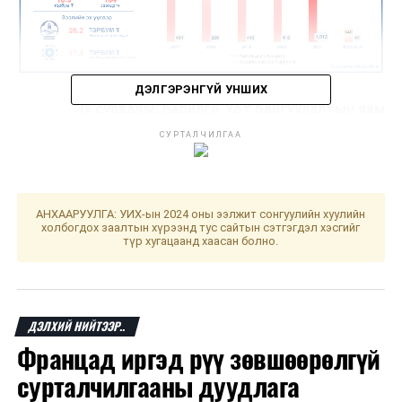
ДЭЛГЭРЭНГҮЙ УНШИХ
Эх сурвалж: Барилга, хот байгуулалтын яам
СУРТАЛЧИЛГАА
ДАРААХ МЭДЭЭ
Газар чөлөөлөх ажлыг эрчимжүүлнэ
ӨМНӨХ МЭДЭЭ
АНХААРУУЛГА: УИХ-ын 2024 оны ээлжит сонгуулийн хуулийн
Дээд шүүхийн нийт шүүгчийн хуралдаан болно
холбогдох заалтын хүрээнд тус сайтын сэтгэгдэл хэсгийг
түр хугацаанд хаасан болно.
ДЭЛХИЙ НИЙТЭЭР..
Францад иргэд рүү зөвшөөрөлгүй
сурталчилгааны дуудлага