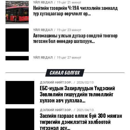
ҮЙЛ ЯВДАЛ
19 цаг 21 минут
Нийтийн тээврийн Ч:19А чиглэлийн замналд
түр хугацаагаар өөрчлөлт ор...
ҮЙЛ ЯВДАЛ
19 цаг 23 минут
Автомашины улсын дугаар сондгой тоогоор
төгссөн бол өнөөдөр шатахуун...
ҮЙЛ ЯВДАЛ
19 цаг 27 минут
Улаанбаатарт өдөртөө 30 хэм дулаан
САНАЛ БОЛГОХ
ДЭЛХИЙ НИЙТЭЭР..
2026/02/13
ДЭЛХИЙ НИЙТЭЭР..
2026/08/06
ЕБС-иудын Захирлуудын Үндэсний
“Уралдронзавод” компанийн ерөнхий
Зөвлөлийн гишүүдийн төлөөллийг
захирлын автомашиныг дэлбэлжээ...
хүлээн авч уулзлаа...
ДЭЛХИЙ НИЙТЭЭР..
2021/04/13
ҮЙЛ ЯВДАЛ
2026/08/06
Засгийн газраас олгож буй 300 мянган
Сүхбаатар боомтоор тав хоногт 10 мянга гаруй
төгрөгийн дэмжлэгтэй холбоотой
тонн АИ-92 автобензин и...
түгээмэл асу...