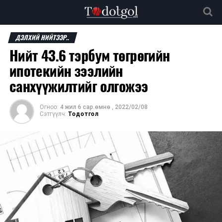
ДЭЛХИЙ НИЙТЭЭР..
Нийт 43.6 тэрбум төгрөгийн
ипотекийн зээлийн
санхүүжилтийг олгожээ
Огноо:
4 жил 6 сар.өмнө
,
2022/02/08
Сэтгүүлч:
Тодотгол