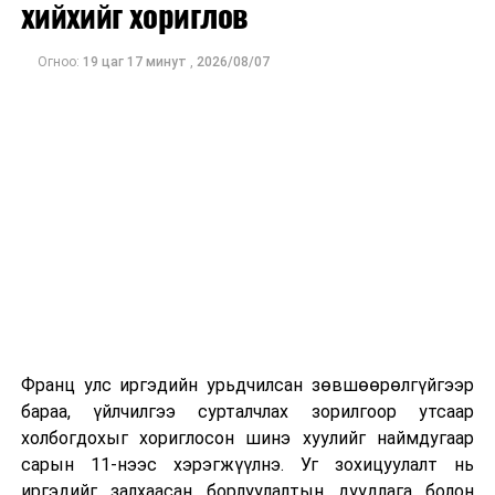
хийхийг хориглов
Огноо:
19 цаг 17 минут
,
2026/08/07
Франц улс иргэдийн урьдчилсан зөвшөөрөлгүйгээр
бараа, үйлчилгээ сурталчлах зорилгоор утсаар
холбогдохыг хориглосон шинэ хуулийг наймдугаар
сарын 11-нээс хэрэгжүүлнэ. Уг зохицуулалт нь
иргэдийг залхаасан борлуулалтын дуудлага болон