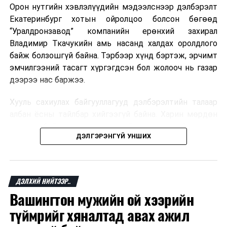
Орон нутгийн хэвлэлүүдийн мэдээлснээр дэлбэрэлт
Мароккогийн хөдөлмөр эрхлэлтийн сайд мэдэгджээ.
Екатеринбург хотын ойролцоо болсон бөгөөд
“Уралдронзавод” компанийн ерөнхий захирал
Владимир Ткачукийн амь насанд халдах оролдлого
байж болзошгүй байна. Тэрбээр хүнд бэртэж, эрчимт
эмчилгээний тасагт хүргэгдсэн бол жолооч нь газар
дээрээ нас баржээ.
Хууль сахиулах байгууллагууд дэлбэрэлтийн талаар
албан ёсны тайлбар хийгээгүй байна. Харин мөрдөн
шалгах байгууллага олон нийтэд аюултай аргаар
ДЭЛГЭРЭНГҮЙ УНШИХ
хүний амь насанд халдахыг завдсан гэх үндэслэлээр
эрүүгийн хэрэг үүсгэсэн талаар эх сурвалж
мэдээлжээ.
ДЭЛХИЙ НИЙТЭЭР..
“Уралдронзавод” компани 2023 онд Екатеринбург
Вашингтон мужийн ой хээрийн
хотод байгуулагдсан бөгөөд нисгэгчгүй нисэх
төхөөрөмж үйлдвэрлэдэг аж. Тус компанийн 2025
түймрийг хяналтад авах ажил
оны орлого 6.2 тэрбум рубль, цэвэр ашиг нь 1.9