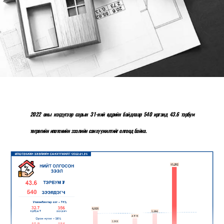
2022 оны нэгдүгээр сарын 31-ний өдрийн байдлаар 540 иргэнд 43.6 тэрбум
төгрөгийн ипотекийн зээлийн санхүүжилтийг олгоод байна.