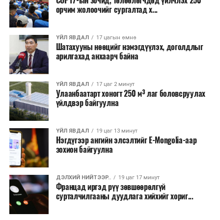
COP17-ын зочид, төлөөлөгчдөд үйлчлэх 250
Одоогоор АНУ даяар 13 мужид 90 гаруй томоохон ой,
орчим жолоочийг сургалтад х...
хээрийн түймэр идэвхтэй үргэлжилж байгаагийн
талаас илүү нь Орегон болон Вашингтон мужид
ҮЙЛ ЯВДАЛ
17 цагын өмнө
бүртгэгдсэн байна. Цаг уурын байгууллагууд ойрын
Шатахууны нөөцийг нэмэгдүүлэх, доголдлыг
өдрүүдэд агаарын температур дахин огцом
арилгахад анхаарч байна
нэмэгдэж, хуурайшилт эрчимжих төлөвтэй байгааг
анхааруулсан бөгөөд энэ нь гал унтраах ажиллагаанд
ҮЙЛ ЯВДАЛ
17 цаг 2 минут
шинэ сорилт учруулж болзошгүйг онцолжээ.
Улаанбаатарт хоногт 250 м³ лаг боловсруулах
үйлдвэр байгуулна
ҮЙЛ ЯВДАЛ
19 цаг 13 минут
Нэгдүгээр ангийн элсэлтийг E-Mongolia-аар
зохион байгуулна
ДЭЛХИЙ НИЙТЭЭР..
19 цаг 17 минут
Францад иргэд рүү зөвшөөрөлгүй
сурталчилгааны дуудлага хийхийг хориг...