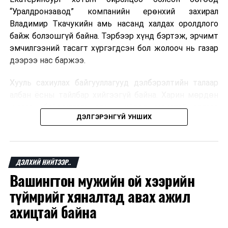
“Уралдронзавод” компанийн ерөнхий захирал
Владимир Ткачукийн амь насанд халдах оролдлого
байж болзошгүй байна. Тэрбээр хүнд бэртэж, эрчимт
эмчилгээний тасагт хүргэгдсэн бол жолооч нь газар
дээрээ нас баржээ.
Хууль сахиулах байгууллагууд дэлбэрэлтийн талаар
албан ёсны тайлбар хийгээгүй байна. Харин мөрдөн
шалгах байгууллага олон нийтэд аюултай аргаар
ДЭЛГЭРЭНГҮЙ УНШИХ
хүний амь насанд халдахыг завдсан гэх үндэслэлээр
эрүүгийн хэрэг үүсгэсэн талаар эх сурвалж
мэдээлжээ.
ДЭЛХИЙ НИЙТЭЭР..
“Уралдронзавод” компани 2023 онд Екатеринбург
Вашингтон мужийн ой хээрийн
хотод байгуулагдсан бөгөөд нисгэгчгүй нисэх
төхөөрөмж үйлдвэрлэдэг аж. Тус компанийн 2025
түймрийг хяналтад авах ажил
оны орлого 6.2 тэрбум рубль, цэвэр ашиг нь 1.9
ахицтай байна
тэрбум рубльд хүрсэн гэж РБК мэдээлсэн байна.