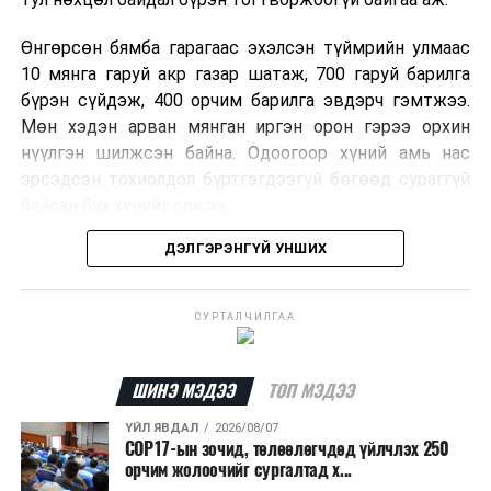
Өнгөрсөн бямба гарагаас эхэлсэн түймрийн улмаас
10 мянга гаруй акр газар шатаж, 700 гаруй барилга
бүрэн сүйдэж, 400 орчим барилга эвдэрч гэмтжээ.
Мөн хэдэн арван мянган иргэн орон гэрээ орхин
нүүлгэн шилжсэн байна. Одоогоор хүний амь нас
эрсэдсэн тохиолдол бүртгэгдээгүй бөгөөд сураггүй
байсан бүх хүнийг олжээ.
ДЭЛГЭРЭНГҮЙ УНШИХ
Албаныхны мэдээлснээр түймрийн нэг голомтыг
санаатайгаар тавьсан байж болзошгүй хэрэгт 37
настай Аарон Фариначчиг баривчилж, галдан
СУРТАЛЧИЛГАА
шатаасан гэх үндэслэлээр эрүүгийн хэрэг үүсгэн
шалгаж байна. Харин бусад хоёр түймрийн
шалтгааныг үргэлжлүүлэн тогтоож байгаа бөгөөд
ШИНЭ МЭДЭЭ
ТОП МЭДЭЭ
аянгын улмаас үүсээгүй гэж үзэж байгаа аж.
ҮЙЛ ЯВДАЛ
2026/08/07
COP17-ын зочид, төлөөлөгчдөд үйлчлэх 250
Одоогоор АНУ даяар 13 мужид 90 гаруй томоохон ой,
орчим жолоочийг сургалтад х...
хээрийн түймэр идэвхтэй үргэлжилж байгаагийн