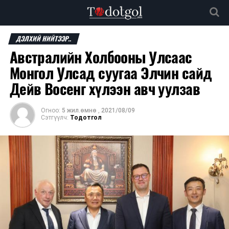
ДЭЛХИЙ НИЙТЭЭР..
Австралийн Холбооны Улсаас
Монгол Улсад суугаа Элчин сайд
Дейв Восенг хүлээн авч уулзав
Огноо:
5 жил.өмнө
,
2021/08/09
Сэтгүүлч:
Тодотгол