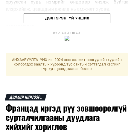
оруулсан хувь нэмрийг өндрөөр үнэлж буйгаа
илэрхийлж, цаашдын ажилд нь амжилт хүсэв.
ДЭЛГЭРЭНГҮЙ УНШИХ
ДАРААХ МЭДЭЭ
УИХ-ын Тамгын газар, Швейцарын хөгжлийн
СУРТАЛЧИЛГАА
агентлагтай хамтран “Монгол Улсад парламентын
ардчиллыг бэхжүүлэх нь” төслийг хэрэгжүүлнэ
ӨМНӨХ МЭДЭЭ
Энэ оны эхний 7 сард 11 тонн үнэт металл худалдан
АНХААРУУЛГА: УИХ-ын 2024 оны ээлжит сонгуулийн хуулийн
холбогдох заалтын хүрээнд тус сайтын сэтгэгдэл хэсгийг
авлаа ​
түр хугацаанд хаасан болно.
ДЭЛХИЙ НИЙТЭЭР..
Францад иргэд рүү зөвшөөрөлгүй
сурталчилгааны дуудлага
хийхийг хориглов