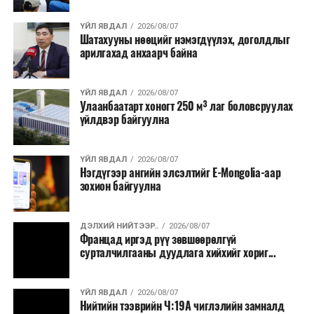
талаас илүү нь Орегон болон Вашингтон мужид
ҮЙЛ ЯВДАЛ
2026/08/07
бүртгэгдсэн байна. Цаг уурын байгууллагууд ойрын
Шатахууны нөөцийг нэмэгдүүлэх, доголдлыг
өдрүүдэд агаарын температур дахин огцом
арилгахад анхаарч байна
нэмэгдэж, хуурайшилт эрчимжих төлөвтэй байгааг
анхааруулсан бөгөөд энэ нь гал унтраах ажиллагаанд
ҮЙЛ ЯВДАЛ
2026/08/07
шинэ сорилт учруулж болзошгүйг онцолжээ.
Улаанбаатарт хоногт 250 м³ лаг боловсруулах
үйлдвэр байгуулна
ҮЙЛ ЯВДАЛ
2026/08/07
Нэгдүгээр ангийн элсэлтийг E-Mongolia-аар
зохион байгуулна
ДЭЛХИЙ НИЙТЭЭР..
2026/08/07
Францад иргэд рүү зөвшөөрөлгүй
сурталчилгааны дуудлага хийхийг хориг...
ҮЙЛ ЯВДАЛ
2026/08/07
Нийтийн тээврийн Ч:19А чиглэлийн замналд