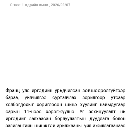
Огноо:
1 өдрийн өмнө
,
2026/08/07
Франц улс иргэдийн урьдчилсан зөвшөөрөлгүйгээр
бараа, үйлчилгээ сурталчлах зорилгоор утсаар
холбогдохыг хориглосон шинэ хуулийг наймдугаар
сарын 11-нээс хэрэгжүүлнэ. Уг зохицуулалт нь
иргэдийг залхаасан борлуулалтын дуудлага болон
залилангийн шинжтэй арилжааны үйл ажиллагаанаас