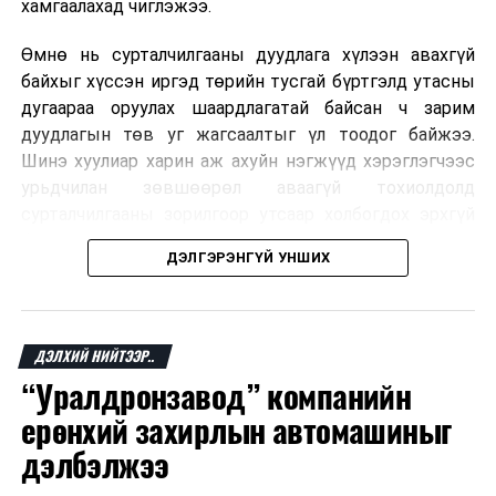
хамгаалахад чиглэжээ.
Өмнө нь сурталчилгааны дуудлага хүлээн авахгүй
байхыг хүссэн иргэд төрийн тусгай бүртгэлд утасны
дугаараа оруулах шаардлагатай байсан ч зарим
дуудлагын төв уг жагсаалтыг үл тоодог байжээ.
Шинэ хуулиар харин аж ахуйн нэгжүүд хэрэглэгчээс
урьдчилан зөвшөөрөл аваагүй тохиолдолд
сурталчилгааны зорилгоор утсаар холбогдох эрхгүй
болно. Иргэн өгсөн зөвшөөрлөө хүссэн үедээ цуцлах
ДЭЛГЭРЭНГҮЙ УНШИХ
боломжтой.
Францын эрх баригчдын тооцоолсноор тус улсын
иргэдийн дөрөвний гурав орчим нь долоо хоног бүр
ДЭЛХИЙ НИЙТЭЭР..
дор хаяж нэг удаа хүсээгүй сурталчилгааны дуудлага
“Уралдронзавод” компанийн
хүлээн авдаг бөгөөд олон хүн үүнээс ч олон
ерөнхий захирлын автомашиныг
дуудлагад өртдөг байна. Хэрэглэгчийн эрхийг
хамгаалах 11 байгууллага 2024 онд хамтран
дэлбэлжээ
шаардлага гаргаж, суурин болон гар утас руу ирдэг