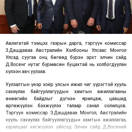
Авлигатай тэмцэх газрын дарга, тэргүүн комиссар
З.Дашдаваа Австралийн Холбооны Улсаас Монгол
Улсад суугаа онц бөгөөд бүрэн эрхт элчин сайд
Д.Восенг нутаг бүрмөсөн буцахтай нь холбогдуулан
хүлээн авч уулзав.
Уулзалтын үеэр хоёр улсын ижил чиг үүрэгтэй хууль
сахиулах байгууллагуудын хамтын ажиллагааны
өнөөгийн байдлыг дүгнэн ярилцаж, цаашид
өргөжүүлэн бэхжүүлэх талаар санал солилцов.
Тэргүүн комиссар З.Дашдаваа Монгол, Австралийн
хууль сахиулах байгууллагуудын хамтын ажиллагаа,
харилцааг хөгжүүлэх үйлсэд Элчин сайд Д.Восений