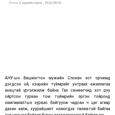
Огноо:
2 өдрийн өмнө
,
2026/08/06
Одоогоор дэлбэрэлтийн шалтгаан, хэрэгт холбоотой
этгээдүүдийн талаар дэлгэрэнгүй мэдээлэл гараагүй
байна.
АНУ-ын Вашингтон мужийн Спокан хот орчимд
дэгдсэн ой, хээрийн түймрийг унтраах ажиллагаа
ахицтай үргэлжилж байна. Гал сөнөөгчид хот руу
ойртсон гурван том түймрийн эргэн тойронд
хамгаалалтын зурвас байгуулж чадсан ч цаг агаар
дахин халж, хуурайшилт нэмэгдэх төлөвтэй байгаа
тул нөхцөл байдал бүрэн тогтворжоогүй байгаа аж.