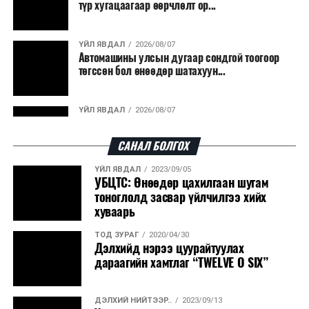
түр хугацаагаар өөрчлөлт ор...
ҮЙЛ ЯВДАЛ
2026/08/07
Автомашины улсын дугаар сондгой тоогоор
төгссөн бол өнөөдөр шатахуун...
ҮЙЛ ЯВДАЛ
2026/08/07
Улаанбаатарт өдөртөө 30 хэм дулаан
САНАЛ БОЛГОХ
ҮЙЛ ЯВДАЛ
2023/09/05
ДЭЛХИЙ НИЙТЭЭР..
2026/08/06
УБЦТС: Өнөөдөр цахилгаан шугам
“Уралдронзавод” компанийн ерөнхий
тоноглолд засвар үйлчилгээ хийх
захирлын автомашиныг дэлбэлжээ...
хуваарь
ТОД ЗУРАГ
2020/04/30
ҮЙЛ ЯВДАЛ
2026/08/06
Дэлхийд нэрээ цуурайтуулах
Сүхбаатар боомтоор тав хоногт 10 мянга гаруй
дараагийн хамтлаг “TWELVE O SIX”
тонн АИ-92 автобензин и...
ДЭЛХИЙ НИЙТЭЭР..
2023/09/13
ДЭЛХИЙ НИЙТЭЭР..
2026/08/06