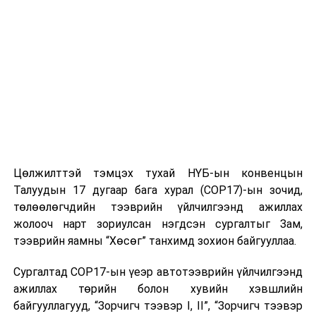
Цөлжилттэй тэмцэх тухай НҮБ-ын конвенцын
Талуудын 17 дугаар бага хурал (COP17)-ын зочид,
төлөөлөгчдийн тээврийн үйлчилгээнд ажиллах
жолооч нарт зориулсан нэгдсэн сургалтыг Зам,
тээврийн яамны “Хөсөг” танхимд зохион байгууллаа.
Сургалтад COP17-ын үеэр автотээврийн үйлчилгээнд
ажиллах төрийн болон хувийн хэвшлийн
байгууллагууд, “Зорчигч тээвэр I, II”, “Зорчигч тээвэр