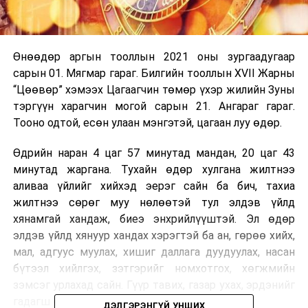
Өнөөдөр аргын тооллын 2021 оны зургаадугаар
сарын 01. Мягмар гараг. Билгийн тооллын XVII Жарны
“Цөөвөр” хэмээх Цагаагчин төмөр үхэр жилийн Зуны
тэргүүн харагчин могой сарын 21. Ангараг гараг.
Тооно одтой, есөн улаан мэнгэтэй, цагаан луу өдөр.
Өдрийн наран 4 цаг 57 минутад мандан, 20 цаг 43
минутад жаргана. Тухайн өдөр хулгана жилтнээ
аливаа үйлийг хийхэд эерэг сайн ба бич, тахиа
жилтнээ сөрөг муу нөлөөтэй тул элдэв үйлд
хянамгай хандаж, биеэ энхрийлүүштэй. Эл өдөр
элдэв үйлд хянуур хандах хэрэгтэй ба ан, гөрөө хийх,
мал, адгуус муулах, хишиг даллага дуудуулах, насан
бүтээл хийлгэх, зэтгэрийг номхотгох, хөгжмийн
зэмсэг урлахад сайн. Гүүр тавих, газар ухах, эрдэнийг
гадагш өгөхөд муу.
ДЭЛГЭРЭНГҮЙ УНШИХ