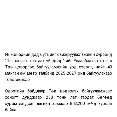
ажлын нэг хэсэг гэж
Зам, тээврийн яамнаас
үүсвэрийг нэмэгдүүлэх чиглэлд анхаарч байна.
мэдээллээ.
Замын-Үүд боомтоор 2000 тонн дизель түлш орж
ирсэн бөгөөд шилжүүлэн ачих ажиллагаа хийгдэж
байна" гэлээ
гэж Аж үйлдвэр, эрдэс баялгийн яамнаас
мэдээллээ.
Инженерийн дэд бүтцийг сайжруулах ажлын хүрээнд
“Лаг хатаах, шатаах үйлдвэр”-ийг Улаанбаатар хотын
Төв цэвэрлэх байгууламжийн урд хэсэгт, нийт 40
мянган ам метр талбайд 2025-2027 онд байгуулахаар
төлөвлөжээ.
Одоогийн байдлаар Төв цэвэрлэх байгууламжаас
хоногт дунджаар 238 тонн лаг гардаг бөгөөд
хуримтлагдсан лагийн хэмжээ 843,200 м³-д хүрсэн
байна.