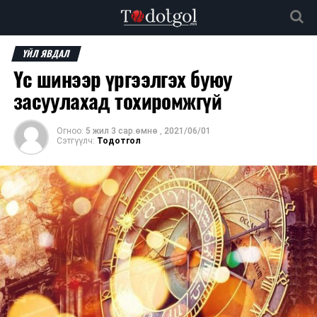
ҮЙЛ ЯВДАЛ
Үс шинээр үргээлгэх буюу
засуулахад тохиромжгүй
Огноо:
5 жил 3 сар.өмнө
,
2021/06/01
Сэтгүүлч:
Тодотгол