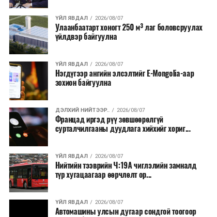
байгууламжаас гардаг лагийг байгаль орчинд аюулгүй
аргаар боловсруулж, эзлэхүүнийг эрс бууруулах
ҮЙЛ ЯВДАЛ
2026/08/07
Улаанбаатарт хоногт 250 м³ лаг боловсруулах
зориулалттай. Лагийг өндөр температурт шатааснаар
үйлдвэр байгуулна
эзлэхүүн нь 90 хүртэл хувиар буурч, бактери, вирус
болон бусад өвчин үүсгэгч бичил биетнийг устгах
боломжтой.
ҮЙЛ ЯВДАЛ
2026/08/07
Нэгдүгээр ангийн элсэлтийг E-Mongolia-аар
зохион байгуулна
Түүнчлэн шаталтын явцад үүсэх дулааныг цахилгаан
болон дулааны эрчим хүч үйлдвэрлэхэд ашиглаж
болдог. Зарим технологийн хувьд шаталтын дараа
ДЭЛХИЙ НИЙТЭЭР..
2026/08/07
Францад иргэд рүү зөвшөөрөлгүй
үлдэх үнснээс фосфор зэрэг ашигт эрдсийг сэргээн
сурталчилгааны дуудлага хийхийг хориг...
авах боломжтой аж.
Япон, Герман, Швейцар, Нидерланд, Өмнөд Солонгос
ҮЙЛ ЯВДАЛ
2026/08/07
зэрэг улс лаг хатаах, шатаах технологийг ашиглаж
Нийтийн тээврийн Ч:19А чиглэлийн замналд
түр хугацаагаар өөрчлөлт ор...
байна. Тухайлбал, Германд лаг шатаах үйлдвэрээс
гарсан үнснээс фосфор сэргээн авах технологи
ашигладаг бол Нидерландад төвлөрсөн лаг
ҮЙЛ ЯВДАЛ
2026/08/07
Автомашины улсын дугаар сондгой тоогоор
боловсруулах үйлдвэрүүдээр дулаан, цахилгаан