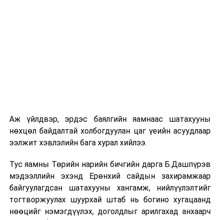
шат, маршрут, хөдөлгөөний зохион байгуулалт,
цагийн менежмент, мэдээлэл дамжуулах журам,
холбогдох байгууллагуудын уялдаа холбоо, аюулгүй
ажиллагааны чиглэлээр жолооч нарыг сургалт, арга
зүйгээр хангаж байна.
Мөн зам тээврийн осол, саатал болон бусад эрсдэл,
онцгой нөхцөл үүссэн үед авах арга хэмжээ, ачаалал
ихтэй нөхцөлд тайван, зөв, шуурхай шийдвэр гаргах,
өдөр тутмын ажлын бэлэн байдлыг хангах зэрэг
практик ур чадварыг сургалтын хөтөлбөрт тусгажээ.
Аж үйлдвэр, эрдэс баялгийн яамнаас шатахууны
нөхцөл байдалтай холбогдуулан цаг үеийн асуудлаар
Сургалтыг танилцуулах лекц, асуулт-хариулт,
ээлжит хэвлэлийн бага хурал хийлээ.
жишээнд суурилсан сургалт, багаар ажиллах дасгал,
маршрут болон тээвэрлэлтийн урсгалын зураглалтай
Тус яамны Төрийн нарийн бичгийн дарга Б.Дашпүрэв
танилцах, онцгой нөхцөлд ажиллах дадлага зэрэг
мэдээллийн эхэнд Ерөнхий сайдын захирамжаар
онол, практик хосолсон хэлбэрээр зохион байгуулж
байгуулагдсан шатахууны хангамж, нийлүүлэлтийг
байна.
тогтворжуулах шуурхай штаб нь богино хугацаанд
нөөцийг нэмэгдүүлэх, доголдлыг арилгахад анхаарч