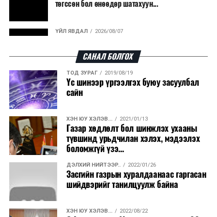
төгссөн бол өнөөдөр шатахуун...
эрчим хүч үйлдвэрлэдэг.
Ийнхүү лаг хатаах, шатаах технологийг лагийн
ҮЙЛ ЯВДАЛ
2026/08/07
эзлэхүүнийг бууруулахын зэрэгцээ эрчим хүч
Улаанбаатарт өдөртөө 30 хэм дулаан
үйлдвэрлэх, нөөцийг дахин ашиглах чиглэлээр олон
САНАЛ БОЛГОХ
улсад өргөн ашиглаж байна.
ТОД ЗУРАГ
2019/08/19
ДЭЛХИЙ НИЙТЭЭР..
2026/08/06
Үс шинээр үргээлгэх буюу засуулбал
“Уралдронзавод” компанийн ерөнхий
сайн
захирлын автомашиныг дэлбэлжээ...
ХЭН ЮУ ХЭЛЭВ...
2021/01/13
ҮЙЛ ЯВДАЛ
2026/08/06
Газар хөдлөлт бол шинжлэх ухааны
Сүхбаатар боомтоор тав хоногт 10 мянга гаруй
түвшинд урьдчилан хэлэх, мэдээлэх
тонн АИ-92 автобензин и...
боломжгүй үзэ...
ДЭЛХИЙ НИЙТЭЭР..
2022/01/26
ДЭЛХИЙ НИЙТЭЭР..
2026/08/06
Засгийн газрын хуралдаанаас гаргасан
Вашингтон мужийн ой хээрийн түймрийг
шийдвэрийг танилцуулж байна
хяналтад авах ажил ахицтай байн...
ХЭН ЮУ ХЭЛЭВ...
2022/08/22
ДЭЛХИЙ НИЙТЭЭР..
2026/08/06