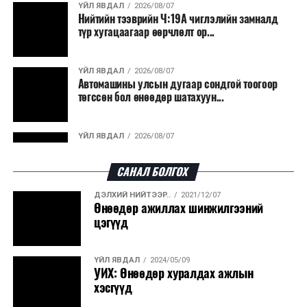
Япон, Герман, Швейцар, Нидерланд, Өмнөд Солонгос
ҮЙЛ ЯВДАЛ
2026/08/07
зэрэг улс лаг хатаах, шатаах технологийг ашиглаж
Нийтийн тээврийн Ч:19А чиглэлийн замналд
түр хугацаагаар өөрчлөлт ор...
байна. Тухайлбал, Германд лаг шатаах үйлдвэрээс
гарсан үнснээс фосфор сэргээн авах технологи
ашигладаг бол Нидерландад төвлөрсөн лаг
ҮЙЛ ЯВДАЛ
2026/08/07
Автомашины улсын дугаар сондгой тоогоор
боловсруулах үйлдвэрүүдээр дулаан, цахилгаан
төгссөн бол өнөөдөр шатахуун...
эрчим хүч үйлдвэрлэдэг.
Ийнхүү лаг хатаах, шатаах технологийг лагийн
ҮЙЛ ЯВДАЛ
2026/08/07
эзлэхүүнийг бууруулахын зэрэгцээ эрчим хүч
Улаанбаатарт өдөртөө 30 хэм дулаан
үйлдвэрлэх, нөөцийг дахин ашиглах чиглэлээр олон
САНАЛ БОЛГОХ
улсад өргөн ашиглаж байна.
ДЭЛХИЙ НИЙТЭЭР..
2021/12/07
ДЭЛХИЙ НИЙТЭЭР..
2026/08/06
Өнөөдөр ажиллах шинжилгээний
“Уралдронзавод” компанийн ерөнхий
цэгүүд
захирлын автомашиныг дэлбэлжээ...
ҮЙЛ ЯВДАЛ
2024/05/09
ҮЙЛ ЯВДАЛ
2026/08/06
УИХ: Өнөөдөр хуралдах ажлын
Сүхбаатар боомтоор тав хоногт 10 мянга гаруй
хэсгүүд
тонн АИ-92 автобензин и...