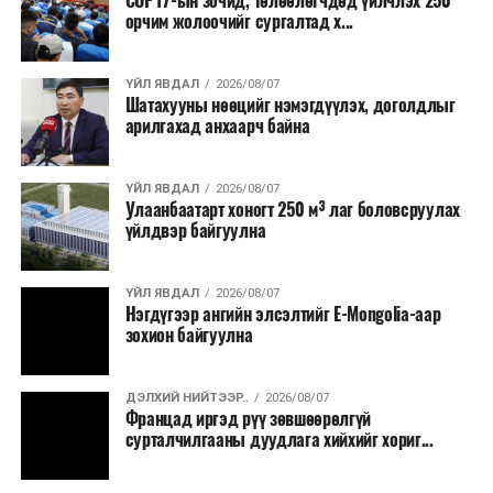
COP17-ын зочид, төлөөлөгчдөд үйлчлэх 250
хувийн хэвшлийн түншлэлээр нийслэлд хэрэгжүүлэх
орчим жолоочийг сургалтад х...
төслийн жагсаалт”-д лаг хатааж, шатаах үйлдвэр
барих төслийг төр, хувийн хэвшлийн түншлэлийн
хэлбэрээр хэрэгжүүлэхээр тусгажээ.
ҮЙЛ ЯВДАЛ
2026/08/07
Шатахууны нөөцийг нэмэгдүүлэх, доголдлыг
арилгахад анхаарч байна
Лаг хатаах, шатаах технологи нь бохир ус цэвэрлэх
байгууламжаас гардаг лагийг байгаль орчинд аюулгүй
аргаар боловсруулж, эзлэхүүнийг эрс бууруулах
ҮЙЛ ЯВДАЛ
2026/08/07
Улаанбаатарт хоногт 250 м³ лаг боловсруулах
зориулалттай. Лагийг өндөр температурт шатааснаар
үйлдвэр байгуулна
эзлэхүүн нь 90 хүртэл хувиар буурч, бактери, вирус
болон бусад өвчин үүсгэгч бичил биетнийг устгах
боломжтой.
ҮЙЛ ЯВДАЛ
2026/08/07
Нэгдүгээр ангийн элсэлтийг E-Mongolia-аар
зохион байгуулна
Түүнчлэн шаталтын явцад үүсэх дулааныг цахилгаан
болон дулааны эрчим хүч үйлдвэрлэхэд ашиглаж
болдог. Зарим технологийн хувьд шаталтын дараа
ДЭЛХИЙ НИЙТЭЭР..
2026/08/07
Францад иргэд рүү зөвшөөрөлгүй
үлдэх үнснээс фосфор зэрэг ашигт эрдсийг сэргээн
сурталчилгааны дуудлага хийхийг хориг...
авах боломжтой аж.