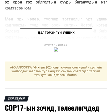
эх орон гэх ойлголтын суурь багануудын нэг
хэмээсэн юм.
Мөн эрх чөлөө, тусгаар тогтнолыг урт удаан
хадгалахын тулд улс орон хөгжих ёстой, иргэд
боловсролтой, эх оронч сэтгэхүй, ёс зүйтэй байх
ДЭЛГЭРЭНГҮЙ УНШИХ
хэрэгтэйг багачуудад сануулж, теле хичээлийн турш
дээрх сэдвээр ярилцлаа.
СУРТАЛЧИЛГАА
АНХААРУУЛГА: УИХ-ын 2024 оны ээлжит сонгуулийн хуулийн
холбогдох заалтын хүрээнд тус сайтын сэтгэгдэл хэсгийг
түр хугацаанд хаасан болно.
ҮЙЛ ЯВДАЛ
COP17-ын зочид, төлөөлөгчдөд