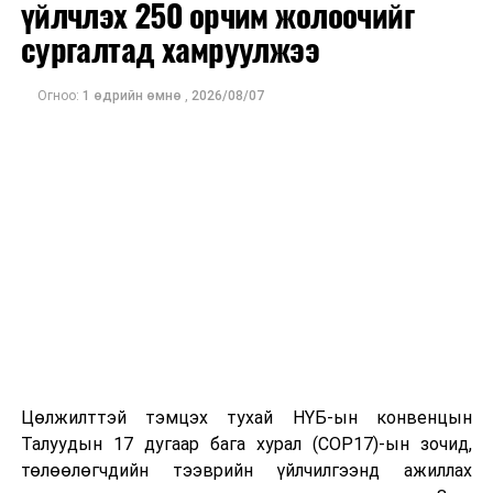
үйлчлэх 250 орчим жолоочийг
сургалтад хамруулжээ
Огноо:
1 өдрийн өмнө
,
2026/08/07
ДАРААХ МЭДЭЭ
ОХУ-ын Ерөнхийлөгч В.В.Путин Монгол Улсад
айлчилна
ӨМНӨХ МЭДЭЭ
Энэ хичээлийн жилд нийслэлд 454 цэцэрлэгт 124
372 хүүхэд сургуулийн өмнөх боловсрол эзэмшинэ
Цөлжилттэй тэмцэх тухай НҮБ-ын конвенцын
Талуудын 17 дугаар бага хурал (COP17)-ын зочид,
төлөөлөгчдийн тээврийн үйлчилгээнд ажиллах