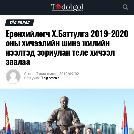
ҮЙЛ ЯВДАЛ
Ерөнхийлөгч Х.Баттулга 2019-2020
оны хичээлийн шинэ жилийн
нээлтэд зориулан теле хичээл
заалаа
Огноо:
7 жил.өмнө
,
2019/09/02
Сэтгүүлч:
Тодотгол