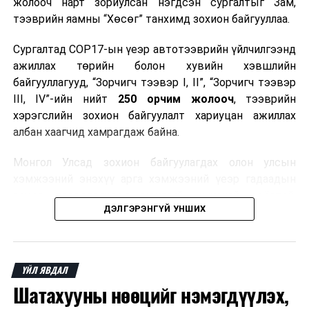
жолооч нарт зориулсан нэгдсэн сургалтыг Зам,
тээврийн яамны “Хөсөг” танхимд зохион байгууллаа.
Сургалтад COP17-ын үеэр автотээврийн үйлчилгээнд
ажиллах төрийн болон хувийн хэвшлийн
байгууллагууд, “Зорчигч тээвэр I, II”, “Зорчигч тээвэр
III, IV”-ийн нийт
250 орчим жолооч
, тээврийн
хэрэгслийн зохион байгуулалт хариуцан ажиллах
албан хаагчид хамрагдаж байна.
Монгол Улсад зохион байгуулагдах олон улсын
хэмжээний энэхүү арга хэмжээний үеэр гадаадын
зочид, төлөөлөгчдөд аюулгүй, шуурхай, соёлтой,
ДЭЛГЭРЭНГҮЙ УНШИХ
мэргэжлийн түвшинд тээврийн үйлчилгээ үзүүлэх
бэлтгэлийг хангах нь сургалтын гол зорилго юм.
Сургалтаар COP17-ын ерөнхий ойлголт, ач холбогдол,
ҮЙЛ ЯВДАЛ
зохион байгуулалтын онцлог, зочид, төлөөлөгчдийн
Шатахууны нөөцийг нэмэгдүүлэх,
ангилал, үйлчилгээний стандарт, жолооч нарын үүрэг
хариуцлага, сахилга бат, үйлчилгээний соёл, ёс зүй,