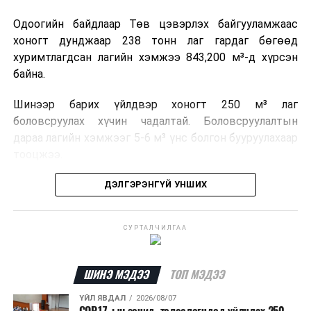
Одоогийн байдлаар Төв цэвэрлэх байгууламжаас
хоногт дунджаар 238 тонн лаг гардаг бөгөөд
хуримтлагдсан лагийн хэмжээ 843,200 м³-д хүрсэн
байна.
Шинээр барих үйлдвэр хоногт 250 м³ лаг
боловсруулах хүчин чадалтай. Боловсруулалтын
дараа лагийн хэмжээг 5-6 м³ үнс болгон бууруулахаар
тооцжээ.
Төслийн техник, эдийн засгийн үндэслэлийг
ДЭЛГЭРЭНГҮЙ УНШИХ
боловсруулж дууссан бөгөөд Барилга хөгжлийн
төвийн 2025 оны долоодугаар сарын 22-ны өдрийн
СУРТАЛЧИЛГАА
магадлалын ерөнхий дүгнэлтээр баталгаажуулсан
байна.
ШИНЭ МЭДЭЭ
ТОП МЭДЭЭ
Мөн Нийслэлийн иргэдийн Төлөөлөгчдийн Хурлын
2025 оны 25/01 дүгээр тогтоолоор баталсан “Төр,
ҮЙЛ ЯВДАЛ
2026/08/07