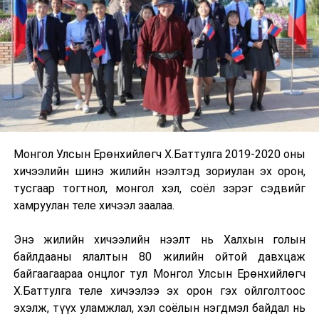
Монгол Улсын Ерөнхийлөгч Х.Баттулга 2019-2020 оны
хичээлийн шинэ жилийн нээлтэд зориулан эх орон,
тусгаар тогтнол, монгол хэл, соёл зэрэг сэдвийг
хамруулан теле хичээл заалаа.
Энэ жилийн хичээлийн нээлт нь Халхын голын
байлдааны ялалтын 80 жилийн ойтой давхцаж
байгаагаараа онцлог тул Монгол Улсын Ерөнхийлөгч
Х.Баттулга теле хичээлээ эх орон гэх ойлголтоос
эхэлж, түүх уламжлал, хэл соёлын нэгдмэл байдал нь