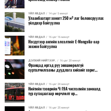
нэмэгдэж, хуурайшилт эрчимжих төлөвтэй байгааг
анхааруулсан бөгөөд энэ нь гал унтраах ажиллагаанд
ҮЙЛ ЯВДАЛ
14 цаг 5 минут
шинэ сорилт учруулж болзошгүйг онцолжээ.
Улаанбаатарт хоногт 250 м³ лаг боловсруулах
үйлдвэр байгуулна
ҮЙЛ ЯВДАЛ
16 цаг 16 минут
Нэгдүгээр ангийн элсэлтийг E-Mongolia-аар
зохион байгуулна
ДЭЛХИЙ НИЙТЭЭР..
16 цаг 20 минут
Францад иргэд рүү зөвшөөрөлгүй
сурталчилгааны дуудлага хийхийг хориг...
ҮЙЛ ЯВДАЛ
16 цаг 24 минут
Нийтийн тээврийн Ч:19А чиглэлийн замналд
түр хугацаагаар өөрчлөлт ор...
ҮЙЛ ЯВДАЛ
16 цаг 25 минут