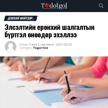
ДЭЛХИЙ НИЙТЭЭР..
Элсэлтийн ерөнхий шалгалтын
бүртгэл өнөөдөр эхэллээ
Огноо:
5 жил 6 сар.өмнө
,
2021/02/25
Сэтгүүлч:
Тодотгол