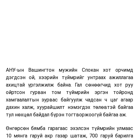
АНУ-ын Вашингтон мужийн Спокан хот орчимд
дэгдсэн ой, хээрийн түймрийг унтраах ажиллагаа
ахицтай үргэлжилж байна. Гал сөнөөгчид хот руу
ойртсон гурван том түймрийн эргэн тойронд
хамгаалалтын зурвас байгуулж чадсан ч цаг агаар
дахин халж, хуурайшилт нэмэгдэх төлөвтэй байгаа
тул нөхцөл байдал бүрэн тогтворжоогүй байгаа аж.
Өнгөрсөн бямба гарагаас эхэлсэн түймрийн улмаас
10 мянга гаруй акр газар шатаж, 700 гаруй барилга