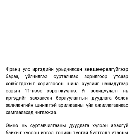
Франц улс иргэдийн урьдчилсан зөвшөөрөлгүйгээр
бараа, үйлчилгээ сурталчлах зорилгоор утсаар
холбогдохыг хориглосон шинэ хуулийг наймдугаар
сарын 11-нээс хэрэгжүүлнэ. Уг зохицуулалт нь
иргэдийг залхаасан борлуулалтын дуудлага болон
залилангийн шинжтэй арилжааны үйл ажиллагаанаас
хамгаалахад чиглэжээ.
Өмнө нь сурталчилгааны дуудлага хүлээн авахгүй
байхыг хүссэн иргэд төрийн тусгай бүртгэлд утасны