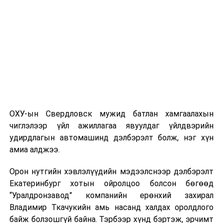
дуудлага тутамд 75 мянга хүртэлх евро, аж ахуйн
нэгжийг 375 мянга хүртэлх еврогоор торгох
боломжтой. Харин хэрэглэгч өөрөө зөвшөөрсөн,
эсвэл тухайн компанитай өмнө нь гэрээний
харилцаатай бөгөөд шинэ үйлчилгээ санал болгож
буй тохиолдолд хориг үйлчлэхгүй. Иргэд
зөвшөөрөлгүй дуудлагын талаар төрийн цахим
хуудсаар мэдээлэх боломжтой.
ОХУ-ын Свердловск мужид батлан хамгаалахын
Шинэ хууль Францын зах зээлд үйлчилдэг гадаадын
чиглэлээр үйл ажиллагаа явуулдаг үйлдвэрийн
дуудлагын төвүүдэд нөлөөлөхөөр байна. Тухайлбал,
удирдлагын автомашинд дэлбэрэлт болж, нэг хүн
Мароккогийн дуудлагын төвүүдийн орлогын 80 гаруй
амиа алджээ.
хувь Францын зах зээлээс бүрддэг бөгөөд тус улсын
40–50 мянган ажлын байр эрсдэлд орж болзошгүйг
Орон нутгийн хэвлэлүүдийн мэдээлснээр дэлбэрэлт
Мароккогийн хөдөлмөр эрхлэлтийн сайд мэдэгджээ.
Екатеринбург хотын ойролцоо болсон бөгөөд
“Уралдронзавод” компанийн ерөнхий захирал
Владимир Ткачукийн амь насанд халдах оролдлого
байж болзошгүй байна. Тэрбээр хүнд бэртэж, эрчимт