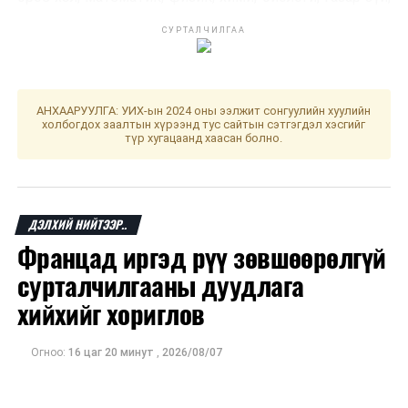
монгол улсын түүх, нийгмийн тухай мэдлэг
СУРТАЛЧИЛГАА
хичээлүүдээс 2-оос багагүй хичээлийг сонгон
шалгуулна. Бүртгэлийн хугацаанд шалгалт өгөх
хичээлийг нэмж болно. Сонгож баталгаажуулсан
хичээлийг хасах болон солих боломжгүй
гэж
АНХААРУУЛГА: УИХ-ын 2024 оны ээлжит сонгуулийн хуулийн
холбогдох заалтын хүрээнд тус сайтын сэтгэгдэл хэсгийг
Боловсролын үнэлгээний төвөөс мэдээллээ.
түр хугацаанд хаасан болно.
ДАРААХ МЭДЭЭ
ДЭЛХИЙ НИЙТЭЭР..
ЗГ: Экспортын зээлийн ерөнхий хэлэлцээрийг нэг
Францад иргэд рүү зөвшөөрөлгүй
жилээр сунгана
сурталчилгааны дуудлага
ӨМНӨХ МЭДЭЭ
Хөвсгөл нуурын мөсөн дээгүүр зорчихгүй байхыг
хийхийг хориглов
анхааруулж байна
Огноо:
16 цаг 20 минут
,
2026/08/07