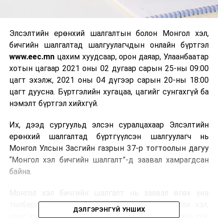
Элсэлтийн ерөнхий шалгалтын болон Монгол хэл,
бичгийн шалгалтад шалгуулагчдын онлайн бүртгэл
www.eec.mn
цахим хуудсаар, орон даяар, Улаанбаатар
хотын цагаар 2021 оны 02 дугаар сарын 25-ны 09:00
цагт эхэлж, 2021 оны 04 дүгээр сарын 20-ны 18:00
цагт дуусна. Бүртгэлийн хугацаа, цагийг сунгахгүй ба
нэмэлт бүртгэл хийхгүй.
Их, дээд сургуульд элсэн суралцахаар Элсэлтийн
ерөнхий шалгалтад бүртгүүлсэн шалгуулагч нь
Монгол Улсын Засгийн газрын 37-р тогтоолын дагуу
“Монгол хэл бичгийн шалгалт”-д заавал хамрагдсан
байна.
Монгол хэл бичгийн шалгалт нь заавал өгөх үнэ
төлбөргүй шалгалт бөгөөд монгол хэл, англи хэл,
ДЭЛГЭРЭНГҮЙ УНШИХ
орос хэл, математик, физик, хими, биологи, газар зүй,