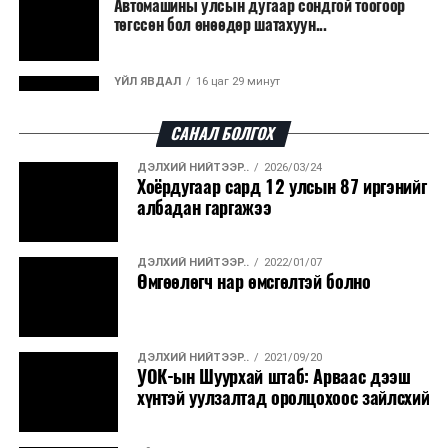
Автомашины улсын дугаар сондгой тоогоор
төгссөн бол өнөөдөр шатахуун...
ҮЙЛ ЯВДАЛ
16 цаг 29 минут
Улаанбаатарт өдөртөө 30 хэм дулаан
САНАЛ БОЛГОХ
ДЭЛХИЙ НИЙТЭЭР..
2026/03/24
ДЭЛХИЙ НИЙТЭЭР..
2026/08/06
Хоёрдугаар сард 12 улсын 87 иргэнийг
“Уралдронзавод” компанийн ерөнхий
албадан гаргажээ
захирлын автомашиныг дэлбэлжээ...
ДЭЛХИЙ НИЙТЭЭР..
2022/01/07
ҮЙЛ ЯВДАЛ
2026/08/06
Өмгөөлөгч нар өмсгөлтэй болно
Сүхбаатар боомтоор тав хоногт 10 мянга гаруй
тонн АИ-92 автобензин и...
ДЭЛХИЙ НИЙТЭЭР..
2021/09/20
ДЭЛХИЙ НИЙТЭЭР..
2026/08/06
УОК-ын Шуурхай штаб: Арваас дээш
Вашингтон мужийн ой хээрийн түймрийг
хүнтэй уулзалтад оролцохоос зайлсхий
хяналтад авах ажил ахицтай байн...