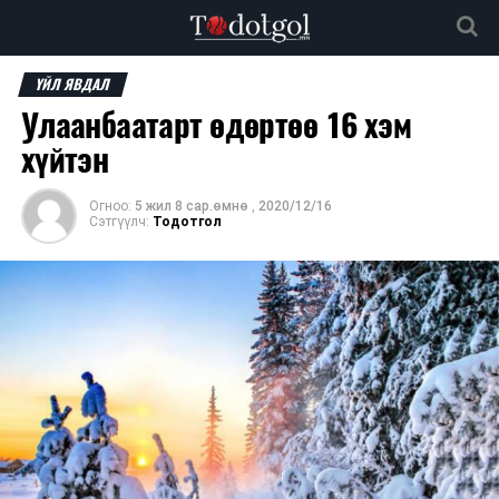
ҮЙЛ ЯВДАЛ
Улаанбаатарт өдөртөө 16 хэм
хүйтэн
Огноо:
5 жил 8 сар.өмнө
,
2020/12/16
Сэтгүүлч:
Тодотгол