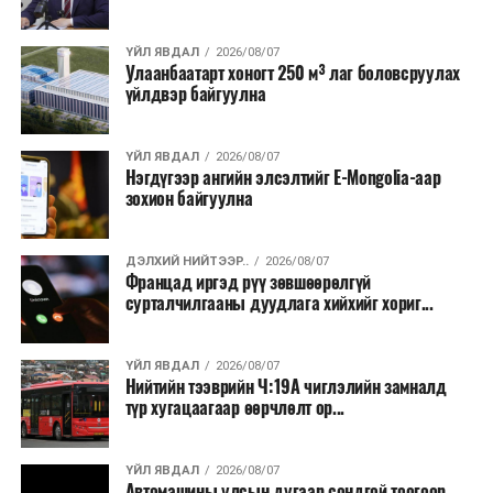
байгууламжаас гардаг лагийг байгаль орчинд аюулгүй
аргаар боловсруулж, эзлэхүүнийг эрс бууруулах
ҮЙЛ ЯВДАЛ
2026/08/07
Улаанбаатарт хоногт 250 м³ лаг боловсруулах
зориулалттай. Лагийг өндөр температурт шатааснаар
үйлдвэр байгуулна
эзлэхүүн нь 90 хүртэл хувиар буурч, бактери, вирус
болон бусад өвчин үүсгэгч бичил биетнийг устгах
боломжтой.
ҮЙЛ ЯВДАЛ
2026/08/07
Нэгдүгээр ангийн элсэлтийг E-Mongolia-аар
зохион байгуулна
Түүнчлэн шаталтын явцад үүсэх дулааныг цахилгаан
болон дулааны эрчим хүч үйлдвэрлэхэд ашиглаж
болдог. Зарим технологийн хувьд шаталтын дараа
ДЭЛХИЙ НИЙТЭЭР..
2026/08/07
Францад иргэд рүү зөвшөөрөлгүй
үлдэх үнснээс фосфор зэрэг ашигт эрдсийг сэргээн
сурталчилгааны дуудлага хийхийг хориг...
авах боломжтой аж.
Япон, Герман, Швейцар, Нидерланд, Өмнөд Солонгос
ҮЙЛ ЯВДАЛ
2026/08/07
зэрэг улс лаг хатаах, шатаах технологийг ашиглаж
Нийтийн тээврийн Ч:19А чиглэлийн замналд
түр хугацаагаар өөрчлөлт ор...
байна. Тухайлбал, Германд лаг шатаах үйлдвэрээс
гарсан үнснээс фосфор сэргээн авах технологи
ашигладаг бол Нидерландад төвлөрсөн лаг
ҮЙЛ ЯВДАЛ
2026/08/07
Автомашины улсын дугаар сондгой тоогоор
боловсруулах үйлдвэрүүдээр дулаан, цахилгаан