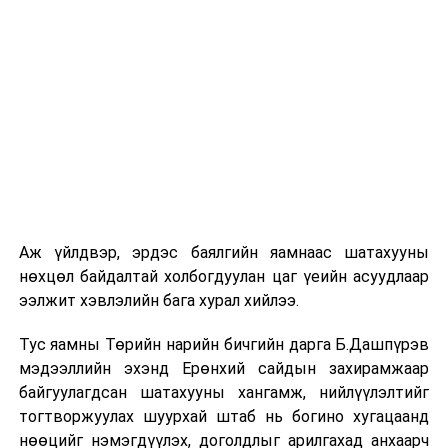
шат, маршрут, хөдөлгөөний зохион байгуулалт,
цагийн менежмент, мэдээлэл дамжуулах журам,
холбогдох байгууллагуудын уялдаа холбоо, аюулгүй
ажиллагааны чиглэлээр жолооч нарыг сургалт, арга
зүйгээр хангаж байна.
Мөн зам тээврийн осол, саатал болон бусад эрсдэл,
онцгой нөхцөл үүссэн үед авах арга хэмжээ, ачаалал
ихтэй нөхцөлд тайван, зөв, шуурхай шийдвэр гаргах,
өдөр тутмын ажлын бэлэн байдлыг хангах зэрэг
практик ур чадварыг сургалтын хөтөлбөрт тусгажээ.
Аж үйлдвэр, эрдэс баялгийн яамнаас шатахууны
нөхцөл байдалтай холбогдуулан цаг үеийн асуудлаар
Сургалтыг танилцуулах лекц, асуулт-хариулт,
ээлжит хэвлэлийн бага хурал хийлээ.
жишээнд суурилсан сургалт, багаар ажиллах дасгал,
маршрут болон тээвэрлэлтийн урсгалын зураглалтай
Тус яамны Төрийн нарийн бичгийн дарга Б.Дашпүрэв
танилцах, онцгой нөхцөлд ажиллах дадлага зэрэг
мэдээллийн эхэнд Ерөнхий сайдын захирамжаар
онол, практик хосолсон хэлбэрээр зохион байгуулж
байгуулагдсан шатахууны хангамж, нийлүүлэлтийг
байна.
тогтворжуулах шуурхай штаб нь богино хугацаанд
нөөцийг нэмэгдүүлэх, доголдлыг арилгахад анхаарч