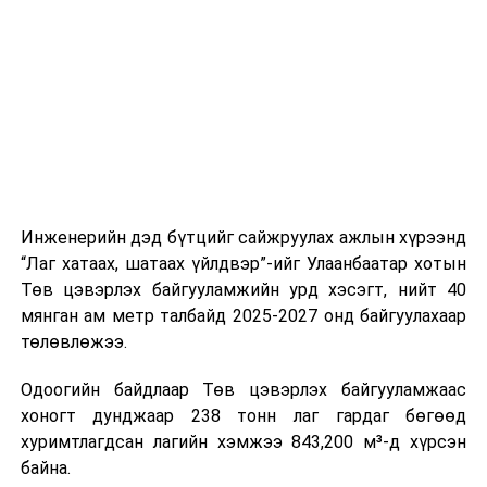
ажлын нэг хэсэг гэж
Зам, тээврийн яамнаас
үүсвэрийг нэмэгдүүлэх чиглэлд анхаарч байна.
мэдээллээ.
Замын-Үүд боомтоор 2000 тонн дизель түлш орж
ирсэн бөгөөд шилжүүлэн ачих ажиллагаа хийгдэж
байна" гэлээ
гэж Аж үйлдвэр, эрдэс баялгийн яамнаас
мэдээллээ.
Инженерийн дэд бүтцийг сайжруулах ажлын хүрээнд
“Лаг хатаах, шатаах үйлдвэр”-ийг Улаанбаатар хотын
Төв цэвэрлэх байгууламжийн урд хэсэгт, нийт 40
мянган ам метр талбайд 2025-2027 онд байгуулахаар
төлөвлөжээ.
Одоогийн байдлаар Төв цэвэрлэх байгууламжаас
хоногт дунджаар 238 тонн лаг гардаг бөгөөд
хуримтлагдсан лагийн хэмжээ 843,200 м³-д хүрсэн
байна.