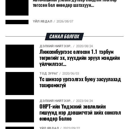
төгссөн бол өнөөдөр шатахуун...
эрчим хүч үйлдвэрлэдэг.
Ийнхүү лаг хатаах, шатаах технологийг лагийн
ҮЙЛ ЯВДАЛ
2026/08/07
эзлэхүүнийг бууруулахын зэрэгцээ эрчим хүч
Улаанбаатарт өдөртөө 30 хэм дулаан
үйлдвэрлэх, нөөцийг дахин ашиглах чиглэлээр олон
САНАЛ БОЛГОХ
улсад өргөн ашиглаж байна.
ДЭЛХИЙ НИЙТЭЭР..
2020/08/24
ДЭЛХИЙ НИЙТЭЭР..
2026/08/06
Люксенбургээс олгосон 1.1 тэрбум
“Уралдронзавод” компанийн ерөнхий
төгрөгийг эх, хүүхдийн эрүүл мэндийн
захирлын автомашиныг дэлбэлжээ...
үйлчилгээг...
ТОД ЗУРАГ
2020/06/03
ҮЙЛ ЯВДАЛ
2026/08/06
Үс шинээр үргээлгэх буюу засуулахад
Сүхбаатар боомтоор тав хоногт 10 мянга гаруй
тохиромжгүй
тонн АИ-92 автобензин и...
ДЭЛХИЙ НИЙТЭЭР..
2023/04/24
ДЭЛХИЙ НИЙТЭЭР..
2026/08/06
ОНРТ-ийн Үндэсний зөвлөлийн
Вашингтон мужийн ой хээрийн түймрийг
гишүүнд нэр дэвшигчтэй хийх сонсгол
хяналтад авах ажил ахицтай байн...
өнөөдөр болно
ҮЙЛ ЯВДАЛ
2022/09/22