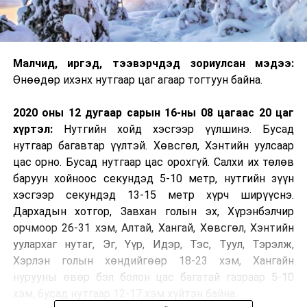
Малчид, иргэд, тээвэрчдэд зориулсан мэдээ:
Өнөөдөр ихэнх нутгаар цаг агаар тогтуун байна.
2020 оны 12 дугаар сарын 16-ны 08 цагаас 20 цаг
хүртэл:
Нутгийн хойд хэсгээр үүлшинэ. Бусад
нутгаар багавтар үүлтэй. Хөвсгөл, Хэнтийн уулсаар
цас орно. Бусад нутгаар цас орохгүй. Салхи их төлөв
баруун хойноос секундэд 5-10 метр, нутгийн зүүн
хэсгээр секундэд 13-15 метр хүрч ширүүснэ.
Дархадын хотгор, Завхан голын эх, Хүрэнбэлчир
орчмоор 26-31 хэм, Алтай, Хангай, Хөвсгөл, Хэнтийн
уулархаг нутаг, Эг, Үүр, Идэр, Тэс, Туул, Тэрэлж,
Хэрлэн голын хөндийгөөр 18-23 хэм, Хангайн
нурууны өвөр бэл болон цас багатай газраар 5-10
хэм, бусад нутгаар 12-17 хэм хүйтэн байна.