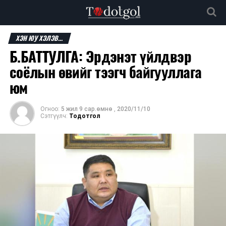
ХЭН ЮУ ХЭЛЭВ...
Б.БАТТУЛГА: Эрдэнэт үйлдвэр
соёлын өвийг тээгч байгууллага
юм
Огноо:
5 жил 9 сар.өмнө
,
2020/11/10
Сэтгүүлч:
Тодотгол