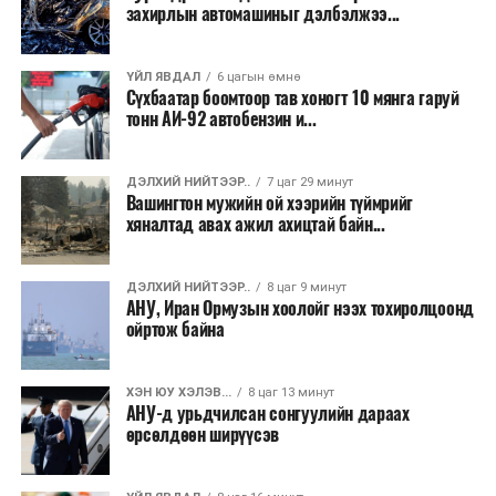
захирлын автомашиныг дэлбэлжээ...
ам.доллар
байхаар тооцжээ.
М.Одгэрэл
Фото: Б.Баттөгс
ҮЙЛ ЯВДАЛ
6 цагын өмнө
Сүхбаатар боомтоор тав хоногт 10 мянга гаруй
ЭХ СУРВАЛЖ:
ЭРДЭНЭТ ҮЙЛДВЭР
тонн АИ-92 автобензин и...
ДАРААХ МЭДЭЭ
Улаанбаатар хотын Гэр хорооллыг хөгжүүлэхэд АХБ
ДЭЛХИЙ НИЙТЭЭР..
7 цаг 29 минут
болон НҮБ хамтран ажиллана
Вашингтон мужийн ой хээрийн түймрийг
хяналтад авах ажил ахицтай байн...
ӨМНӨХ МЭДЭЭ
Орон нутагт жендерийн эрх тэгш байдлыг хангах
хөтөлбөрийг хэрэгжүүлж байна
ДЭЛХИЙ НИЙТЭЭР..
8 цаг 9 минут
АНУ, Иран Ормузын хоолойг нээх тохиролцоонд
ойртож байна
ХЭН ЮУ ХЭЛЭВ...
8 цаг 13 минут
АНУ-д урьдчилсан сонгуулийн дараах
өрсөлдөөн ширүүсэв