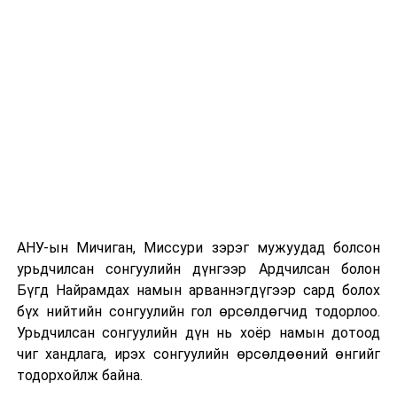
хүлээсэн байна. Урлагийн 17 төрлийн дугуйлан
ажиллаж байгаа. Дуу, драм, төгөлдөр хуур, загвар, гоо
зүй, морин хуур, ардын хөгжим, бүжиг гэхэд дотроо
ардын, сонгодог, цэнгээнт гээд задарна.
Дугуйлангийн үйл ажиллагааг онцгой дэглэмийн
нөхцөл байдалтай уялдуулан хүүхдийн нягтрал ихтэй
загварын болон бүжгийн дугуйланг 10 хүүхдээр
зааглан ээлжээр зохион байгуулж байна.
-Цар тахлын ид дэгдэлтийн үед танай
цогцолборын үйл ажиллагаа зогссон. Гэсэн ч
цахимаар олон нийтийг хамарсан олон уралдаан
АНУ-ын Мичиган, Миссури зэрэг мужуудад болсон
тэмцээн явуулж харагдсан. Ер нь энэ хүндрэлтэй
урьдчилсан сонгуулийн дүнгээр Ардчилсан болон
үед хэрхэн ажиллав?
Бүгд Найрамдах намын арваннэгдүгээр сард болох
бүх нийтийн сонгуулийн гол өрсөлдөгчид тодорлоо.
-2020 онд манай цогцолборын үйл ажиллагаа
Урьдчилсан сонгуулийн дүн нь хоёр намын дотоод
хумигдсан хэдий ч бид зүгээр суусангүй. Онцгой
чиг хандлага, ирэх сонгуулийн өрсөлдөөний өнгийг
нөхцөл байдлаас шалтгаалан ажлын өвөрмөц хэв
тодорхойлж байна.
маягт шилжсэн нь нэг талаар уран бүтээлчдийг