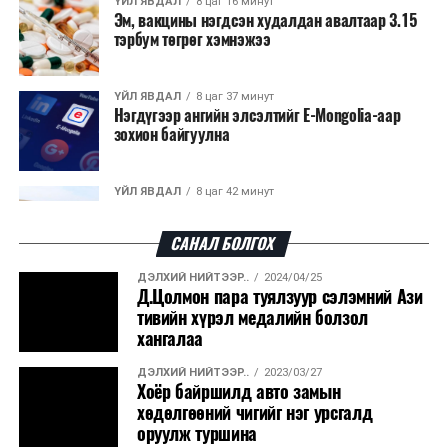
ҮЙЛ ЯВДАЛ
8 цаг 16 минут
Эм, вакцины нэгдсэн худалдан авалтаар 3.15
тэрбум төгрөг хэмнэжээ
ҮЙЛ ЯВДАЛ
8 цаг 37 минут
Нэгдүгээр ангийн элсэлтийг E-Mongolia-аар
зохион байгуулна
ҮЙЛ ЯВДАЛ
8 цаг 42 минут
Улсын чанартай хатуу хучилттай авто замын
талаас илүү хувь нь 13-аас...
САНАЛ БОЛГОХ
ДЭЛХИЙ НИЙТЭЭР..
2024/04/25
ҮЙЛ ЯВДАЛ
8 цаг 46 минут
Д.Цолмон пара туялзуур сэлэмний Ази
Засгийн газар энэ оныг дуустал санхүүгийн
тивийн хүрэл медалийн болзол
хэмнэлтийн горимд шилжинэ
хангалаа
ДЭЛХИЙ НИЙТЭЭР..
2023/03/27
ХЭН ЮУ ХЭЛЭВ...
9 цаг 14 минут
Хоёр байршилд авто замын
Шатахууны импортын гаалийн албан татварыг
хөдөлгөөний чигийг нэг урсгалд
2027 оны хоёрдугаар сарын ...
оруулж туршина