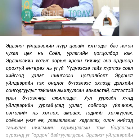
Эрдэнэт үйлдвэрийн нүүр царайг илтгэдэг бас нэгэн
чухал цех нь Соёл, урлагийн цогцолбор юм.
Эрдэнэсийн хотыг зорьж ирсэн гийчид энэ ордноор
орохгүй өнгөрөх нь үгүй. Үүднээсээ тайз хүртлээ соёл
хийгээд урлаг шингэсэн цогцолборт Эрдэнэт
үйлдвэрийн гэх онцлог бүтээлээс эхлээд дэлхийн
сонгодгуудыг тайзнаа амилуулсан авьяастай, сэтгэлтэй
уран бүтээлчид ажилладаг. Уул уурхайн хүнд
үйлдвэрийн уурхайчдад урлаг, соёлоор үйлчилж,
сэтгэлийг нь хөглөх, амраах, тэднийг хөгжүүлэх,
соёлын үнэт өв, уламжлалыг хадгалах, олон нийтэд
таниулах нийгмийн хариуцлагын том бодлогын
хүрээнд уг “ордон” байгуулагдсан. Эрдэнэт үйлдвэрийн