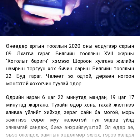
Өнөөдөр аргын тооллын 2020 оны есдүгээр сарын
09. Лхагва гараг. Билгийн тооллын XVII жарны
"Хотолыг баригч" хэмээх Шороон хулгана жилийн
намрын тэргүүн хөх бичин сарын Билгийн тооллын
22. Буд гараг. Чөлөөт эх одтой, дөрвөн ногоон
мэнгэтэй хөхөгчин туулай өдөр.
Өдрийн наран 6 цаг 22 минутад мандан, 19 цаг 17
минутад жаргана. Тухайн өдөр хонь, гахай жилтнээ
аливаа үйлийг хийхэд эерэг сайн ба могой, морь
жилтнээ сөрөг муу нөлөөтэй тул элдэв үйлд
хянамгай хандаж, биеэ энхрийлүүштэй. Эл өдөр эе,
эвээ ололцох, хамтын хөдөлмөр эхлэх, гэрээ хэлцэл