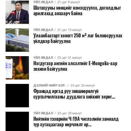
хэлбэрээр хэрэгжүүлэхээр тусгажээ.
ҮЙЛ ЯВДАЛ
21 цаг 8 минут
Шатахууны нөөцийг нэмэгдүүлэх, доголдлыг
арилгахад анхаарч байна
Лаг хатаах, шатаах технологи нь бохир ус цэвэрлэх
байгууламжаас гардаг лагийг байгаль орчинд аюулгүй
аргаар боловсруулж, эзлэхүүнийг эрс бууруулах
ҮЙЛ ЯВДАЛ
21 цаг 10 минут
Улаанбаатарт хоногт 250 м³ лаг боловсруулах
зориулалттай. Лагийг өндөр температурт шатааснаар
үйлдвэр байгуулна
эзлэхүүн нь 90 хүртэл хувиар буурч, бактери, вирус
болон бусад өвчин үүсгэгч бичил биетнийг устгах
боломжтой.
ҮЙЛ ЯВДАЛ
23 цаг 21 минут
Нэгдүгээр ангийн элсэлтийг E-Mongolia-аар
зохион байгуулна
Түүнчлэн шаталтын явцад үүсэх дулааныг цахилгаан
болон дулааны эрчим хүч үйлдвэрлэхэд ашиглаж
болдог. Зарим технологийн хувьд шаталтын дараа
ДЭЛХИЙ НИЙТЭЭР..
23 цаг 25 минут
Францад иргэд рүү зөвшөөрөлгүй
үлдэх үнснээс фосфор зэрэг ашигт эрдсийг сэргээн
сурталчилгааны дуудлага хийхийг хориг...
авах боломжтой аж.
Япон, Герман, Швейцар, Нидерланд, Өмнөд Солонгос
ҮЙЛ ЯВДАЛ
23 цаг 29 минут
зэрэг улс лаг хатаах, шатаах технологийг ашиглаж
Нийтийн тээврийн Ч:19А чиглэлийн замналд
түр хугацаагаар өөрчлөлт ор...
байна. Тухайлбал, Германд лаг шатаах үйлдвэрээс