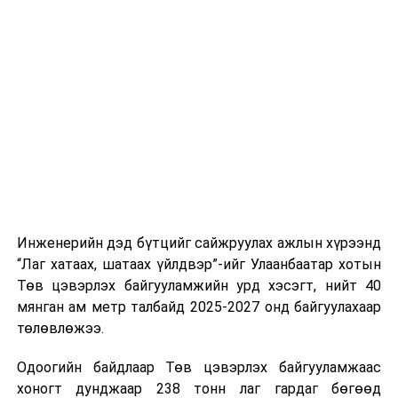
хэвийн горимоор ажлаа үргэлжүүлнэ гэж найдаж
байгуулалттай явуулах, үйлчилгээний нэгдсэн
байна. Шатахууны нөөцийг нэмэгдүүлэх,
стандарт, сахилга хариуцлагыг хэвшүүлэх бэлтгэл
нийлүүлэлтийг тогтворжуулах хүрээнд бусад эх
ажлын нэг хэсэг гэж
Зам, тээврийн яамнаас
үүсвэрийг нэмэгдүүлэх чиглэлд анхаарч байна.
мэдээллээ.
Замын-Үүд боомтоор 2000 тонн дизель түлш орж
ирсэн бөгөөд шилжүүлэн ачих ажиллагаа хийгдэж
байна" гэлээ
гэж Аж үйлдвэр, эрдэс баялгийн яамнаас
мэдээллээ.
Инженерийн дэд бүтцийг сайжруулах ажлын хүрээнд
“Лаг хатаах, шатаах үйлдвэр”-ийг Улаанбаатар хотын
Төв цэвэрлэх байгууламжийн урд хэсэгт, нийт 40
мянган ам метр талбайд 2025-2027 онд байгуулахаар
төлөвлөжээ.
Одоогийн байдлаар Төв цэвэрлэх байгууламжаас
хоногт дунджаар 238 тонн лаг гардаг бөгөөд