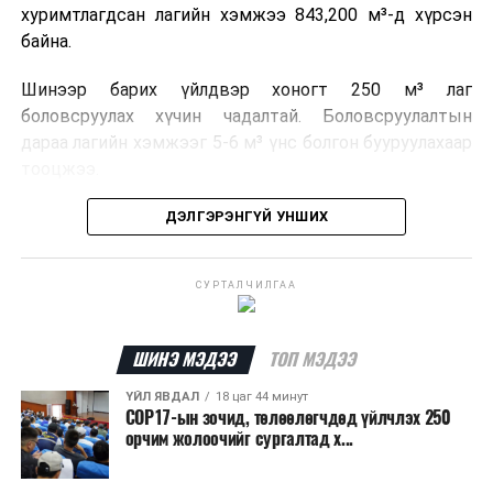
хуримтлагдсан лагийн хэмжээ 843,200 м³-д хүрсэн
байна.
Шинээр барих үйлдвэр хоногт 250 м³ лаг
боловсруулах хүчин чадалтай. Боловсруулалтын
дараа лагийн хэмжээг 5-6 м³ үнс болгон бууруулахаар
тооцжээ.
Төслийн техник, эдийн засгийн үндэслэлийг
ДЭЛГЭРЭНГҮЙ УНШИХ
боловсруулж дууссан бөгөөд Барилга хөгжлийн
төвийн 2025 оны долоодугаар сарын 22-ны өдрийн
СУРТАЛЧИЛГАА
магадлалын ерөнхий дүгнэлтээр баталгаажуулсан
байна.
ШИНЭ МЭДЭЭ
ТОП МЭДЭЭ
Мөн Нийслэлийн иргэдийн Төлөөлөгчдийн Хурлын
2025 оны 25/01 дүгээр тогтоолоор баталсан “Төр,
ҮЙЛ ЯВДАЛ
18 цаг 44 минут
COP17-ын зочид, төлөөлөгчдөд үйлчлэх 250
хувийн хэвшлийн түншлэлээр нийслэлд хэрэгжүүлэх
орчим жолоочийг сургалтад х...
төслийн жагсаалт”-д лаг хатааж, шатаах үйлдвэр
барих төслийг төр, хувийн хэвшлийн түншлэлийн