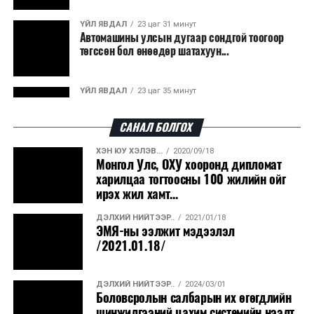
гарсан үнснээс фосфор сэргээн авах технологи
ашигладаг бол Нидерландад төвлөрсөн лаг
ҮЙЛ ЯВДАЛ
23 цаг 31 минут
Автомашины улсын дугаар сондгой тоогоор
боловсруулах үйлдвэрүүдээр дулаан, цахилгаан
төгссөн бол өнөөдөр шатахуун...
эрчим хүч үйлдвэрлэдэг.
Ийнхүү лаг хатаах, шатаах технологийг лагийн
ҮЙЛ ЯВДАЛ
23 цаг 35 минут
эзлэхүүнийг бууруулахын зэрэгцээ эрчим хүч
Улаанбаатарт өдөртөө 30 хэм дулаан
үйлдвэрлэх, нөөцийг дахин ашиглах чиглэлээр олон
САНАЛ БОЛГОХ
улсад өргөн ашиглаж байна.
ХЭН ЮУ ХЭЛЭВ...
2020/09/18
ДЭЛХИЙ НИЙТЭЭР..
2026/08/06
Монгол Улс, ОХУ хооронд дипломат
“Уралдронзавод” компанийн ерөнхий
харилцаа тогтоосны 100 жилийн ойг
захирлын автомашиныг дэлбэлжээ...
ирэх жил хамт...
ДЭЛХИЙ НИЙТЭЭР..
2021/01/18
ҮЙЛ ЯВДАЛ
2026/08/06
ЭМЯ-ны ээлжит мэдээлэл
Сүхбаатар боомтоор тав хоногт 10 мянга гаруй
/2021.01.18/
тонн АИ-92 автобензин и...
ДЭЛХИЙ НИЙТЭЭР..
2024/03/01
ДЭЛХИЙ НИЙТЭЭР..
2026/08/06
Боловсролын салбарын их өгөгдлийн
Вашингтон мужийн ой хээрийн түймрийг
шинжилгээний цахим системийн нээлт