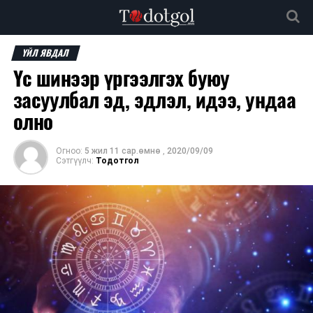
ҮЙЛ ЯВДАЛ
Үс шинээр үргээлгэх буюу
засуулбал эд, эдлэл, идээ, ундаа
олно
Огноо:
5 жил 11 сар.өмнө
,
2020/09/09
Сэтгүүлч:
Тодотгол