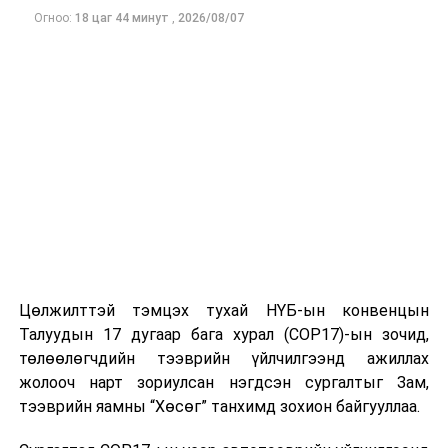
Огноо:
18 цаг 44 минут
,
2026/08/07
Цөлжилттэй тэмцэх тухай НҮБ-ын конвенцын
Талуудын 17 дугаар бага хурал (COP17)-ын зочид,
төлөөлөгчдийн тээврийн үйлчилгээнд ажиллах
жолооч нарт зориулсан нэгдсэн сургалтыг Зам,
тээврийн яамны “Хөсөг” танхимд зохион байгууллаа.