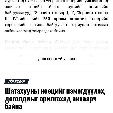
Сургалтад COP17-ын үеэр автотээврийн үйлчилгээнд
ажиллах төрийн болон хувийн хэвшлийн
байгууллагууд, “Зорчигч тээвэр I, II”, “Зорчигч тээвэр
III, IV”-ийн нийт
250 орчим жолооч
, тээврийн
хэрэгслийн зохион байгуулалт хариуцан ажиллах
албан хаагчид хамрагдаж байна.
Монгол Улсад зохион байгуулагдах олон улсын
хэмжээний энэхүү арга хэмжээний үеэр гадаадын
зочид, төлөөлөгчдөд аюулгүй, шуурхай, соёлтой,
ДЭЛГЭРЭНГҮЙ УНШИХ
мэргэжлийн түвшинд тээврийн үйлчилгээ үзүүлэх
бэлтгэлийг хангах нь сургалтын гол зорилго юм.
Сургалтаар COP17-ын ерөнхий ойлголт, ач холбогдол,
ҮЙЛ ЯВДАЛ
зохион байгуулалтын онцлог, зочид, төлөөлөгчдийн
Шатахууны нөөцийг нэмэгдүүлэх,
ангилал, үйлчилгээний стандарт, жолооч нарын үүрэг
хариуцлага, сахилга бат, үйлчилгээний соёл, ёс зүй,
доголдлыг арилгахад анхаарч
мэргэжлийн харилцааны талаар нэгдсэн мэдээлэл
байна
өгчээ.