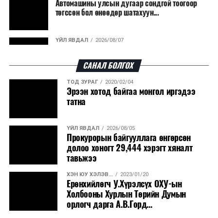
Автомашины улсын дугаар сондгой тоогоор
төгссөн бол өнөөдөр шатахуун...
ҮЙЛ ЯВДАЛ
2026/08/07
Улаанбаатарт өдөртөө 30 хэм дулаан
САНАЛ БОЛГОХ
ТОД ЗУРАГ
2020/02/04
ДЭЛХИЙ НИЙТЭЭР..
2026/08/06
Эрээн хотод байгаа монгол иргэдээ
“Уралдронзавод” компанийн ерөнхий
татна
захирлын автомашиныг дэлбэлжээ...
ҮЙЛ ЯВДАЛ
2026/08/05
ҮЙЛ ЯВДАЛ
2026/08/06
Прокурорын байгууллага өнгөрсөн
Сүхбаатар боомтоор тав хоногт 10 мянга гаруй
долоо хоногт 29,444 хэрэгт хяналт
тонн АИ-92 автобензин и...
тавьжээ
ХЭН ЮУ ХЭЛЭВ...
2023/01/20
ДЭЛХИЙ НИЙТЭЭР..
2026/08/06
Ерөнхийлөгч У.Хүрэлсүх ОХУ-ын
Вашингтон мужийн ой хээрийн түймрийг
Холбооны Хурлын Төрийн Думын
хяналтад авах ажил ахицтай байн...
орлогч дарга А.В.Горд...