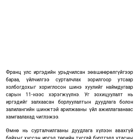
ӨМНӨХ МЭДЭЭ
Мэдээллийн үнэн бодит байдлыг ханган ажиллахыг
уриалж байна
Франц улс иргэдийн урьдчилсан зөвшөөрөлгүйгээр
бараа, үйлчилгээ сурталчлах зорилгоор утсаар
холбогдохыг хориглосон шинэ хуулийг наймдугаар
сарын 11-нээс хэрэгжүүлнэ. Уг зохицуулалт нь
иргэдийг залхаасан борлуулалтын дуудлага болон
залилангийн шинжтэй арилжааны үйл ажиллагаанаас
хамгаалахад чиглэжээ.
Өмнө нь сурталчилгааны дуудлага хүлээн авахгүй
байхыг хүссэн иргэд төрийн тусгай бүртгэлд утасны