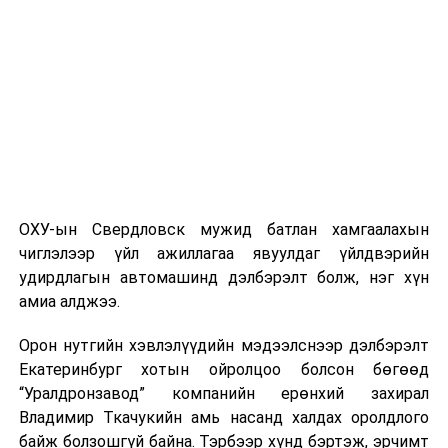
дуудлага тутамд 75 мянга хүртэлх евро, аж ахуйн
нэгжийг 375 мянга хүртэлх еврогоор торгох
боломжтой. Харин хэрэглэгч өөрөө зөвшөөрсөн,
эсвэл тухайн компанитай өмнө нь гэрээний
харилцаатай бөгөөд шинэ үйлчилгээ санал болгож
буй тохиолдолд хориг үйлчлэхгүй. Иргэд
зөвшөөрөлгүй дуудлагын талаар төрийн цахим
хуудсаар мэдээлэх боломжтой.
ОХУ-ын Свердловск мужид батлан хамгаалахын
Шинэ хууль Францын зах зээлд үйлчилдэг гадаадын
чиглэлээр үйл ажиллагаа явуулдаг үйлдвэрийн
дуудлагын төвүүдэд нөлөөлөхөөр байна. Тухайлбал,
удирдлагын автомашинд дэлбэрэлт болж, нэг хүн
Мароккогийн дуудлагын төвүүдийн орлогын 80 гаруй
амиа алджээ.
хувь Францын зах зээлээс бүрддэг бөгөөд тус улсын
40–50 мянган ажлын байр эрсдэлд орж болзошгүйг
Орон нутгийн хэвлэлүүдийн мэдээлснээр дэлбэрэлт
Мароккогийн хөдөлмөр эрхлэлтийн сайд мэдэгджээ.
Екатеринбург хотын ойролцоо болсон бөгөөд
“Уралдронзавод” компанийн ерөнхий захирал
Владимир Ткачукийн амь насанд халдах оролдлого
байж болзошгүй байна. Тэрбээр хүнд бэртэж, эрчимт