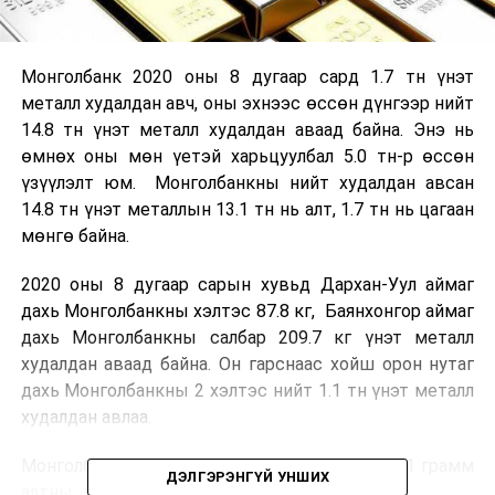
Монголбанк 2020 оны 8 дугаар сард 1.7 тн үнэт
металл худалдан авч, оны эхнээс өссөн дүнгээр нийт
14.8 тн үнэт металл худалдан аваад байна. Энэ нь
өмнөх оны мөн үетэй харьцуулбал 5.0 тн-р өссөн
үзүүлэлт юм. Монголбанкны нийт худалдан авсан
14.8 тн үнэт металлын 13.1 тн нь алт, 1.7 тн нь цагаан
мөнгө байна.
2020 оны 8 дугаар сарын хувьд Дархан-Уул аймаг
дахь Монголбанкны хэлтэс 87.8 кг, Баянхонгор аймаг
дахь Монголбанкны салбар 209.7 кг үнэт металл
худалдан аваад байна. Он гарснаас хойш орон нутаг
дахь Монголбанкны 2 хэлтэс нийт 1.1 тн үнэт металл
худалдан авлаа.
Монголбанкны тайлант сард худалдан авсан 1 грамм
ДЭЛГЭРЭНГҮЙ УНШИХ
алтны дундаж үнэ 180,096.17 төгрөг байв.