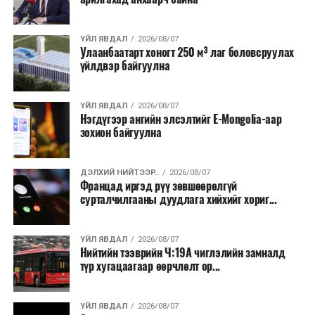
нэмэгдэж, хуурайшилт эрчимжих төлөвтэй байгааг
анхааруулсан бөгөөд энэ нь гал унтраах ажиллагаанд
ҮЙЛ ЯВДАЛ
2026/08/07
шинэ сорилт учруулж болзошгүйг онцолжээ.
Улаанбаатарт хоногт 250 м³ лаг боловсруулах
үйлдвэр байгуулна
ҮЙЛ ЯВДАЛ
2026/08/07
Нэгдүгээр ангийн элсэлтийг E-Mongolia-аар
зохион байгуулна
ДЭЛХИЙ НИЙТЭЭР..
2026/08/07
Францад иргэд рүү зөвшөөрөлгүй
сурталчилгааны дуудлага хийхийг хориг...
ҮЙЛ ЯВДАЛ
2026/08/07
Нийтийн тээврийн Ч:19А чиглэлийн замналд
түр хугацаагаар өөрчлөлт ор...
ҮЙЛ ЯВДАЛ
2026/08/07