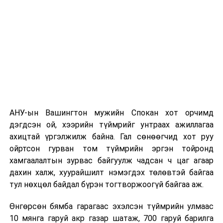
АНУ-ын Вашингтон мужийн Спокан хот орчимд
дэгдсэн ой, хээрийн түймрийг унтраах ажиллагаа
ахицтай үргэлжилж байна. Гал сөнөөгчид хот руу
ойртсон гурван том түймрийн эргэн тойронд
хамгаалалтын зурвас байгуулж чадсан ч цаг агаар
дахин халж, хуурайшилт нэмэгдэх төлөвтэй байгаа
тул нөхцөл байдал бүрэн тогтворжоогүй байгаа аж.
Өнгөрсөн бямба гарагаас эхэлсэн түймрийн улмаас
10 мянга гаруй акр газар шатаж, 700 гаруй барилга