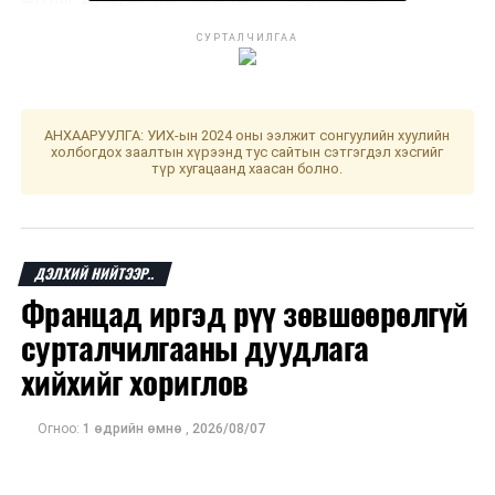
СУРТАЛЧИЛГАА
График 1. 2018-2020 онд Монголбанкны худалдан
авсан үнэт металлын сарын мэдээ (кг)
АНХААРУУЛГА: УИХ-ын 2024 оны ээлжит сонгуулийн хуулийн
холбогдох заалтын хүрээнд тус сайтын сэтгэгдэл хэсгийг
График 2. 1990-2020 онд Монголбанкны худалдан
түр хугацаанд хаасан болно.
авсан үнэт металлын хэмжээ (тонн)
ДЭЛХИЙ НИЙТЭЭР..
График 3. 2020 оны 8 дугаар сард Монголбанкны алт
Францад иргэд рүү зөвшөөрөлгүй
худалдан авсан үнэ (төгрөг/грамм)
сурталчилгааны дуудлага
хийхийг хориглов
Огноо:
1 өдрийн өмнө
,
2026/08/07
ДАРААХ МЭДЭЭ
ЭХЗХ: Цахилгаан, дулааны эрчим хүчний үнэ тарифт
өөрчлөлт орохгүй