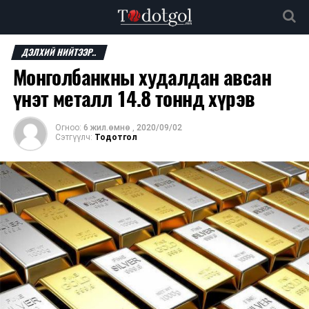
ДЭЛХИЙ НИЙТЭЭР..
Монголбанкны худалдан авсан
үнэт металл 14.8 тоннд хүрэв
Огноо:
6 жил.өмнө
,
2020/09/02
Сэтгүүлч:
Тодотгол