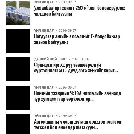
ҮЙЛ ЯВДАЛ
2026/08/07
Улаанбаатарт хоногт 250 м³ лаг боловсруулах
үйлдвэр байгуулна
ҮЙЛ ЯВДАЛ
2026/08/07
Нэгдүгээр ангийн элсэлтийг E-Mongolia-аар
зохион байгуулна
ДЭЛХИЙ НИЙТЭЭР..
2026/08/07
Францад иргэд рүү зөвшөөрөлгүй
сурталчилгааны дуудлага хийхийг хориг...
ҮЙЛ ЯВДАЛ
2026/08/07
Нийтийн тээврийн Ч:19А чиглэлийн замналд
түр хугацаагаар өөрчлөлт ор...
ҮЙЛ ЯВДАЛ
2026/08/07
Автомашины улсын дугаар сондгой тоогоор
төгссөн бол өнөөдөр шатахуун...