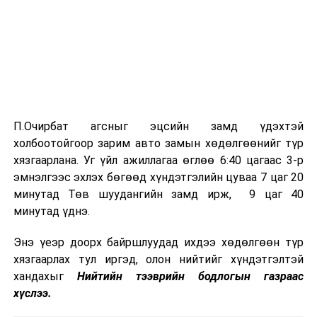
П.Очирбат агсныг эцсийн замд үдэхтэй
холбоотойгоор зарим авто замын хөдөлгөөнийг түр
хязгаарлана. Уг үйл ажиллагаа өглөө 6:40 цагаас 3-р
эмнэлгээс эхлэх бөгөөд хүндэтгэлийн цуваа 7 цаг 20
минутад Төв шуудангийн замд ирж, 9 цаг 40
минутад үднэ.
Энэ үеэр доорх байршлуудад ихдээ хөдөлгөөн түр
хязгаарлах тул иргэд, олон нийтийг хүндэтгэлтэй
хандахыг
Нийтийн тээврийн бодлогын газраас
хүслээ.