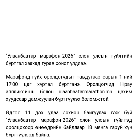
“Улаанбаатар марафон-2026” олон улсын гүйлтийн
бүртгэл хаахад гурав хоног үлдлээ.
Марафонд гүйх оролцогчдыг тавдугаар сарын 1-ний
17:00 цаг хүртэл бүртгэнэ. Оролцогчид Hipay
аппликейшн болон ulaanbaatar.marathon.mn цахим
хуудсаар дамжуулан бүртгүүлэх боломжтой.
Өдгөө 11 дэх удаа зохион байгуулах гэж буй
“Улаанбаатар марафон-2026” олон улсын гүйлтэд
оролцохоор өнөөдрийн байдлаар 18 мянга гаруй хүн
бүртгүүлээд байна.