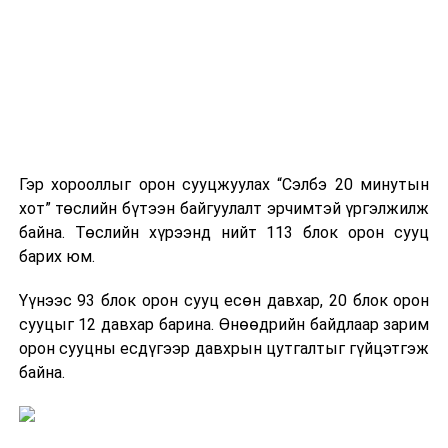
Гэр хорооллыг орон сууцжуулах “Сэлбэ 20 минутын
хот” төслийн бүтээн байгуулалт эрчимтэй үргэлжилж
байна. Төслийн хүрээнд нийт 113 блок орон сууц
барих юм.
Үүнээс 93 блок орон сууц есөн давхар, 20 блок орон
сууцыг 12 давхар барина. Өнөөдрийн байдлаар зарим
орон сууцны есдүгээр давхрын цутгалтыг гүйцэтгэж
байна.