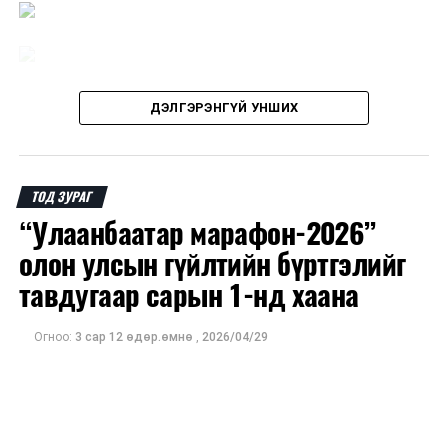
ДЭЛГЭРЭНГҮЙ УНШИХ
ТОД ЗУРАГ
“Улаанбаатар марафон-2026”
олон улсын гүйлтийн бүртгэлийг
тавдугаар сарын 1-нд хаана
Огноо:
3 сар 12 өдөр.өмнө
,
2026/04/29