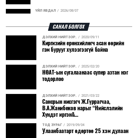
ҮЙЛ ЯВДАЛ
2026/08/07
Улаанбаатарт өдөртөө 30 хэм дулаан
САНАЛ БОЛГОХ
ДЭЛХИЙ НИЙТЭЭР..
2020/09/11
ДЭЛХИЙ НИЙТЭЭР..
2026/08/06
Киргизийн ерөнхийлөгч асан өөрийн
“Уралдронзавод” компанийн ерөнхий
гэм бурууг хүлээгээгүй байна
захирлын автомашиныг дэлбэлжээ...
ДЭЛХИЙ НИЙТЭЭР..
2025/02/20
ҮЙЛ ЯВДАЛ
2026/08/06
НӨАТ-ын сугалаанаас супер азтан нэг
Сүхбаатар боомтоор тав хоногт 10 мянга гаруй
тодорлоо
тонн АИ-92 автобензин и...
ДЭЛХИЙ НИЙТЭЭР..
2021/03/22
ДЭЛХИЙ НИЙТЭЭР..
2026/08/06
Сансрын нисгэгч Ж.Гүррагчаа,
Вашингтон мужийн ой хээрийн түймрийг
В.А.Жанибеков нарыг “Нийслэлийн
хяналтад авах ажил ахицтай байн...
Хүндэт иргэн&...
ТОД ЗУРАГ
2019/09/04
ДЭЛХИЙ НИЙТЭЭР..
2026/08/06
Улаанбаатарт өдөртөө 25 хэм дулаан
АНУ, Иран Ормузын хоолойг нээх тохиролцоонд