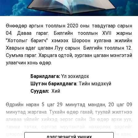
Өнөөдөр аргын тооллын 2020 оны тавдугаар сарын
04. Даваа гараг. Билгийн тооллын XVII жарны
"Хотолыг баригч" хэмээх Шороон хулгана жилийн
Хаврын адаг цагаан Луу сарын Билгийн тооллын 12.
Сумъяа гараг. Харцага одтой, зургаан цагаан мэнгэтэй
улаагчин хонь өдөр.
Барилдлага:
Үл зохилдох
Шүтэн барилдлага
: Тийн мэдэхүй
Суудал:
Хий
Өдрийн наран 5 цаг 29 минутад мандан, 20 цаг 09
минутад жаргана. Тухайн өдөр гахай, туулай жилтнээ
аливаа үйлийг хийхэд эерэг сайн. Эл өдөр архи уух,
тамхи татах, сэтгэл муутантай нөхөрлөх зэргийг
цээрлэх хэрэгтэй ба угаал үйлдэх, мал худалдан авах,
ДЭЛГЭРЭНГҮЙ УНШИХ