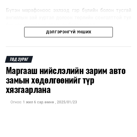
Бүтэн марафоноос эхлээд гэр бүлийн болон тусгай
ангиллын зай хүртэл долоон төрлийн сонголттой тул
бүх насны хүмүүс оролцох боломжтой.
ДЭЛГЭРЭНГҮЙ УНШИХ
Иймд оролцогчид өөрийн насны ангилал, бэлтгэлийн
түвшинд тохирсон зайгаа сонгон, тавдугаар сарын 1-
ний 17:00 цагаас өмнө бүртгэлээ баталгаажуулаарай.
ТОД ЗУРАГ
Маргааш нийслэлийн зарим авто
замын хөдөлгөөнийг түр
хязгаарлана
Огноо:
1 жил 6 сар.өмнө
,
2025/01/23