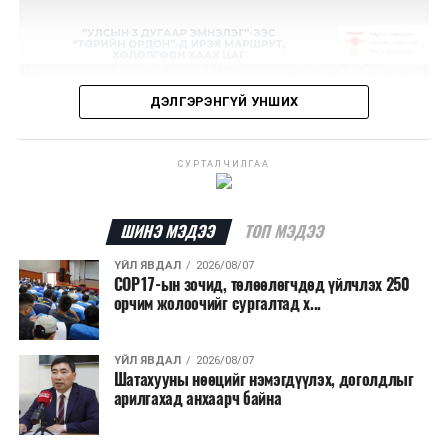
ДЭЛГЭРЭНГҮЙ УНШИХ
СУРТАЛЧИЛГАА
ШИНЭ МЭДЭЭ
ТОП МЭДЭЭ
ҮЙЛ ЯВДАЛ
2026/08/07
COP17-ын зочид, төлөөлөгчдөд үйлчлэх 250
орчим жолоочийг сургалтад х...
ҮЙЛ ЯВДАЛ
2026/08/07
Шатахууны нөөцийг нэмэгдүүлэх, доголдлыг
арилгахад анхаарч байна