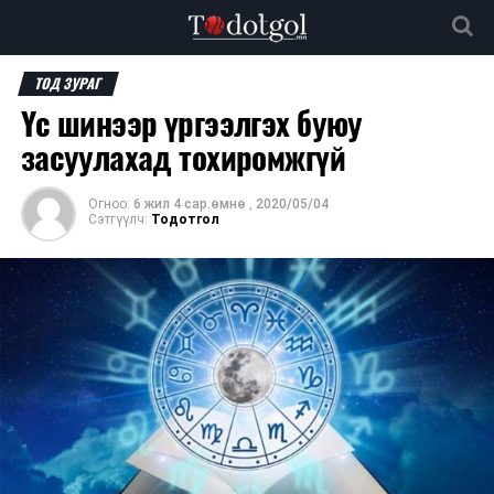
ТОД ЗУРАГ
Үс шинээр үргээлгэх буюу
засуулахад тохиромжгүй
Огноо:
6 жил 4 сар.өмнө
,
2020/05/04
Сэтгүүлч:
Тодотгол