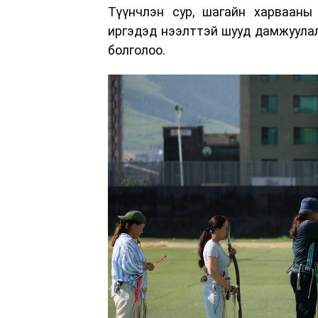
Түүнчлэн сур, шагайн харвааны 
иргэдэд нээлттэй шууд дамжуулал
болголоо.