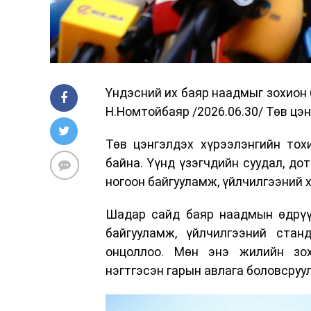
Үндэсний их баяр наадмыг зохион 
Н.Номтойбаяр /2026.06.30/ Төв цэ
Төв цэнгэлдэх хүрээлэнгийн тох
байна. Үүнд үзэгчдийн суудал, до
ногоон байгууламж, үйлчилгээний 
Шадар сайд баяр наадмын өдрүүд
байгууламж, үйлчилгээний стан
онцоллоо. Мөн энэ жилийн зох
нэгтгэсэн гарын авлага боловсруул