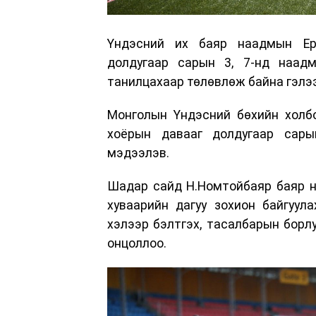
Үндэсний их баяр наадмын Ерө
долдугаар сарын 3, 7-нд наад
танилцахаар төлөвлөж байна гэлэ
Монголын Үндэсний бөхийн холбо
хоёрын давааг долдугаар сары
мэдээлэв.
Шадар сайд Н.Номтойбаяр баяр н
хуваарийн дагуу зохион байгуул
хэлээр бэлтгэх, тасалбарын борлу
онцоллоо.