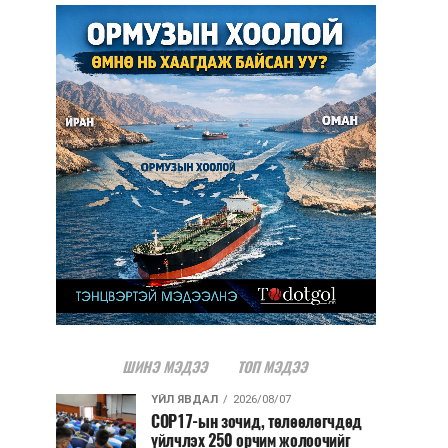
ШИНЭ МЭДЭЭ
ТОП МЭДЭЭ
ҮЙЛ ЯВДАЛ
2026/08/07
COP17-ын зочид, төлөөлөгчдөд
үйлчлэх 250 орчим жолоочийг