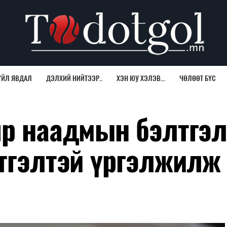
ҮЙЛ ЯВДАЛ
ДЭЛХИЙ НИЙТЭЭР..
ХЭН ЮУ ХЭЛЭВ...
ЧӨЛӨӨТ БҮС
яр наадмын бэлтгэ
этгэлтэй үргэлжилж