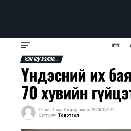
НҮҮР
ХЭН ЮУ ХЭЛЭВ...
Үндэсний их ба
70 хувийн гүйц
Огноо:
1 сар 8 өдөр.өмнө
,
2026/07/01
Сэтгүүлч:
Тодотгол