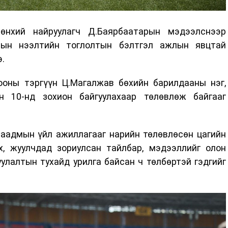
нхий найруулагч Д.Баярбаатарын мэдээлснээр
мын нээлтийн тоглолтын бэлтгэл ажлын явцтай
э.
оны тэргүүн Ц.Магалжав бөхийн барилдааны нэг,
н 10-нд зохион байгуулахаар төлөвлөж байгааг
аадмын үйл ажиллагааг нарийн төлөвлөсөн цагийн
ах, жуулчдад зориулсан тайлбар, мэдээллийг олон
улалтын тухайд урилга байсан ч төлбөртэй гэдгийг