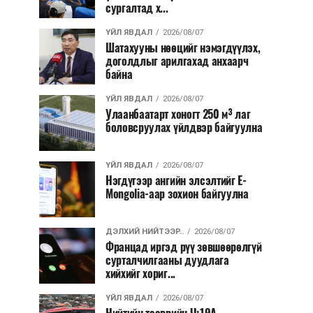
сургалтад х...
ҮЙЛ ЯВДАЛ
2026/08/07
Шатахууны нөөцийг нэмэгдүүлэх,
доголдлыг арилгахад анхаарч
байна
ҮЙЛ ЯВДАЛ
2026/08/07
Улаанбаатарт хоногт 250 м³ лаг
боловсруулах үйлдвэр байгуулна
ҮЙЛ ЯВДАЛ
2026/08/07
Нэгдүгээр ангийн элсэлтийг E-
Mongolia-аар зохион байгуулна
ДЭЛХИЙ НИЙТЭЭР..
2026/08/07
Францад иргэд рүү зөвшөөрөлгүй
сурталчилгааны дуудлага
хийхийг хориг...
ҮЙЛ ЯВДАЛ
2026/08/07