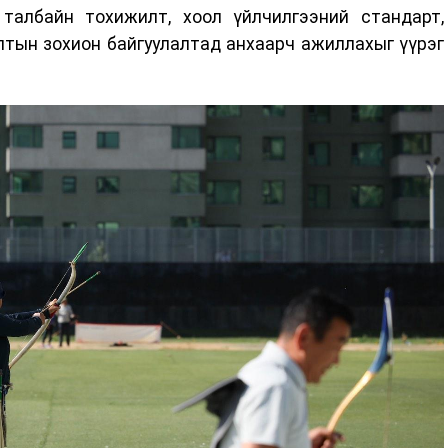
талбайн тохижилт, хоол үйлчилгээний стандарт,
тын зохион байгуулалтад анхаарч ажиллахыг үүрэг