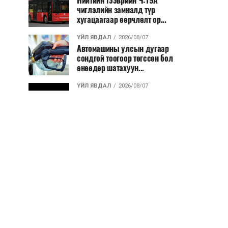
Нийтийн тээврийн Ч:19А
чиглэлийн замналд түр
хугацаагаар өөрчлөлт ор...
ҮЙЛ ЯВДАЛ
2026/08/07
Автомашины улсын дугаар
сондгой тоогоор төгссөн бол
өнөөдөр шатахуун...
ҮЙЛ ЯВДАЛ
2026/08/07
Улаанбаатарт өдөртөө 30 хэм
дулаан
ДЭЛХИЙ НИЙТЭЭР..
2026/08/06
“Уралдронзавод” компанийн
ерөнхий захирлын автомашиныг
дэлбэлжээ...
ҮЙЛ ЯВДАЛ
2026/08/06
Сүхбаатар боомтоор тав хоногт 10
мянга гаруй тонн АИ-92
автобензин и...