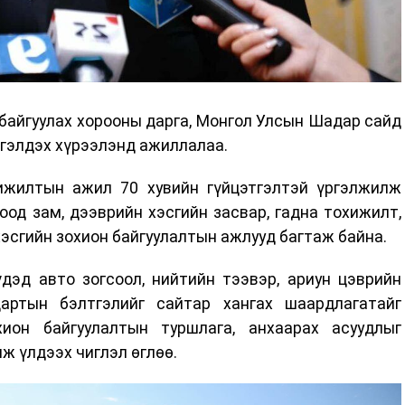
байгуулах хорооны дарга, Монгол Улсын Шадар сайд
нгэлдэх хүрээлэнд ажиллалаа.
ижилтын ажил 70 хувийн гүйцэтгэлтэй үргэлжилж
тоод зам, дээврийн хэсгийн засвар, гадна тохижилт,
хэсгийн зохион байгуулалтын ажлууд багтаж байна.
эд авто зогсоол, нийтийн тээвэр, ариун цэврийн
дартын бэлтгэлийг сайтар хангах шаардлагатайг
ион байгуулалтын туршлага, анхаарах асуудлыг
ж үлдээх чиглэл өглөө.