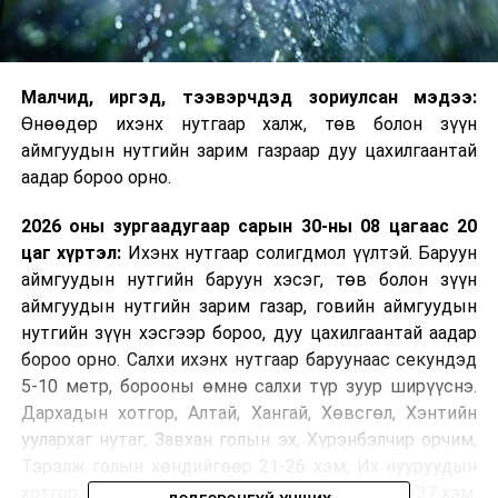
Малчид, иргэд, тээвэрчдэд зориулсан мэдээ:
Өнөөдөр ихэнх нутгаар халж, төв болон зүүн
аймгуудын нутгийн зарим газраар дуу цахилгаантай
аадар бороо орно.
2026 оны зургаадугаар сарын 30-ны 08 цагаас 20
цаг хүртэл:
Ихэнх нутгаар солигдмол үүлтэй. Баруун
аймгуудын нутгийн баруун хэсэг, төв болон зүүн
аймгуудын нутгийн зарим газар, говийн аймгуудын
нутгийн зүүн хэсгээр бороо, дуу цахилгаантай аадар
бороо орно. Салхи ихэнх нутгаар баруунаас секундэд
5-10 метр, борооны өмнө салхи түр зуур ширүүснэ.
Дархадын хотгор, Алтай, Хангай, Хөвсгөл, Хэнтийн
уулархаг нутаг, Завхан голын эх, Хүрэнбэлчир орчим,
Тэрэлж голын хөндийгөөр 21-26 хэм, Их нууруудын
хотгор, говийн бүс нутгийн өмнөд хэсгээр 32-37 хэм,