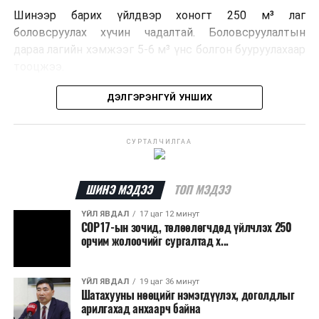
Шинээр барих үйлдвэр хоногт 250 м³ лаг
боловсруулах хүчин чадалтай. Боловсруулалтын
дараа лагийн хэмжээг 5-6 м³ үнс болгон бууруулахаар
тооцжээ.
Төслийн техник, эдийн засгийн үндэслэлийг
ДЭЛГЭРЭНГҮЙ УНШИХ
боловсруулж дууссан бөгөөд Барилга хөгжлийн
төвийн 2025 оны долоодугаар сарын 22-ны өдрийн
СУРТАЛЧИЛГАА
магадлалын ерөнхий дүгнэлтээр баталгаажуулсан
байна.
ШИНЭ МЭДЭЭ
ТОП МЭДЭЭ
Мөн Нийслэлийн иргэдийн Төлөөлөгчдийн Хурлын
2025 оны 25/01 дүгээр тогтоолоор баталсан “Төр,
ҮЙЛ ЯВДАЛ
17 цаг 12 минут
COP17-ын зочид, төлөөлөгчдөд үйлчлэх 250
хувийн хэвшлийн түншлэлээр нийслэлд хэрэгжүүлэх
орчим жолоочийг сургалтад х...
төслийн жагсаалт”-д лаг хатааж, шатаах үйлдвэр
барих төслийг төр, хувийн хэвшлийн түншлэлийн
хэлбэрээр хэрэгжүүлэхээр тусгажээ.
ҮЙЛ ЯВДАЛ
19 цаг 36 минут
Шатахууны нөөцийг нэмэгдүүлэх, доголдлыг
арилгахад анхаарч байна
Лаг хатаах, шатаах технологи нь бохир ус цэвэрлэх