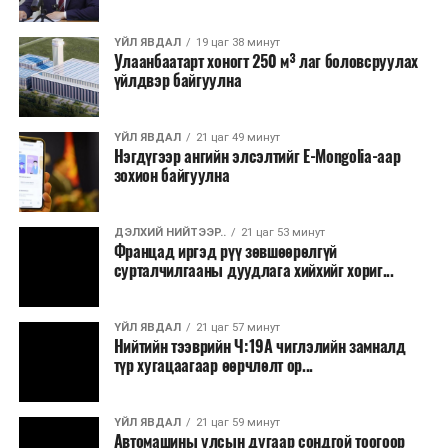
байгууламжаас гардаг лагийг байгаль орчинд аюулгүй
аргаар боловсруулж, эзлэхүүнийг эрс бууруулах
ҮЙЛ ЯВДАЛ
19 цаг 38 минут
Улаанбаатарт хоногт 250 м³ лаг боловсруулах
зориулалттай. Лагийг өндөр температурт шатааснаар
үйлдвэр байгуулна
эзлэхүүн нь 90 хүртэл хувиар буурч, бактери, вирус
болон бусад өвчин үүсгэгч бичил биетнийг устгах
боломжтой.
ҮЙЛ ЯВДАЛ
21 цаг 49 минут
Нэгдүгээр ангийн элсэлтийг E-Mongolia-аар
зохион байгуулна
Түүнчлэн шаталтын явцад үүсэх дулааныг цахилгаан
болон дулааны эрчим хүч үйлдвэрлэхэд ашиглаж
болдог. Зарим технологийн хувьд шаталтын дараа
ДЭЛХИЙ НИЙТЭЭР..
21 цаг 53 минут
Францад иргэд рүү зөвшөөрөлгүй
үлдэх үнснээс фосфор зэрэг ашигт эрдсийг сэргээн
сурталчилгааны дуудлага хийхийг хориг...
авах боломжтой аж.
Япон, Герман, Швейцар, Нидерланд, Өмнөд Солонгос
ҮЙЛ ЯВДАЛ
21 цаг 57 минут
зэрэг улс лаг хатаах, шатаах технологийг ашиглаж
Нийтийн тээврийн Ч:19А чиглэлийн замналд
түр хугацаагаар өөрчлөлт ор...
байна. Тухайлбал, Германд лаг шатаах үйлдвэрээс
гарсан үнснээс фосфор сэргээн авах технологи
ашигладаг бол Нидерландад төвлөрсөн лаг
ҮЙЛ ЯВДАЛ
21 цаг 59 минут
Автомашины улсын дугаар сондгой тоогоор
боловсруулах үйлдвэрүүдээр дулаан, цахилгаан