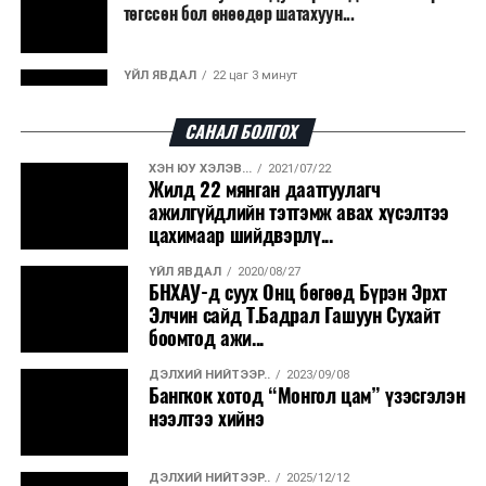
төгссөн бол өнөөдөр шатахуун...
эрчим хүч үйлдвэрлэдэг.
Ийнхүү лаг хатаах, шатаах технологийг лагийн
ҮЙЛ ЯВДАЛ
22 цаг 3 минут
эзлэхүүнийг бууруулахын зэрэгцээ эрчим хүч
Улаанбаатарт өдөртөө 30 хэм дулаан
үйлдвэрлэх, нөөцийг дахин ашиглах чиглэлээр олон
САНАЛ БОЛГОХ
улсад өргөн ашиглаж байна.
ХЭН ЮУ ХЭЛЭВ...
2021/07/22
ДЭЛХИЙ НИЙТЭЭР..
2026/08/06
Жилд 22 мянган даатгуулагч
“Уралдронзавод” компанийн ерөнхий
ажилгүйдлийн тэтгэмж авах хүсэлтээ
захирлын автомашиныг дэлбэлжээ...
цахимаар шийдвэрлү...
ҮЙЛ ЯВДАЛ
2020/08/27
ҮЙЛ ЯВДАЛ
2026/08/06
БНХАУ-д суух Онц бөгөөд Бүрэн Эрхт
Сүхбаатар боомтоор тав хоногт 10 мянга гаруй
Элчин сайд Т.Бадрал Гашуун Сухайт
тонн АИ-92 автобензин и...
боомтод ажи...
ДЭЛХИЙ НИЙТЭЭР..
2023/09/08
ДЭЛХИЙ НИЙТЭЭР..
2026/08/06
Бангкок хотод “Монгол цам” үзэсгэлэн
Вашингтон мужийн ой хээрийн түймрийг
нээлтээ хийнэ
хяналтад авах ажил ахицтай байн...
ДЭЛХИЙ НИЙТЭЭР..
2025/12/12