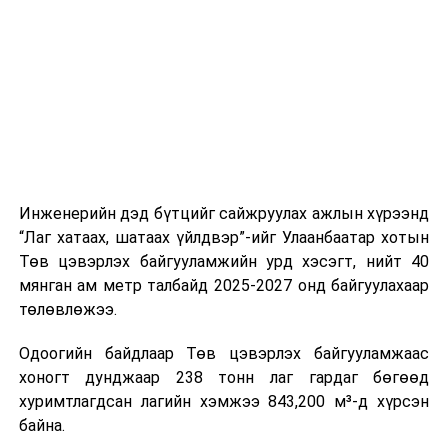
ажлын нэг хэсэг гэж
Зам, тээврийн яамнаас
үүсвэрийг нэмэгдүүлэх чиглэлд анхаарч байна.
мэдээллээ.
Замын-Үүд боомтоор 2000 тонн дизель түлш орж
ирсэн бөгөөд шилжүүлэн ачих ажиллагаа хийгдэж
байна" гэлээ
гэж Аж үйлдвэр, эрдэс баялгийн яамнаас
мэдээллээ.
Инженерийн дэд бүтцийг сайжруулах ажлын хүрээнд
“Лаг хатаах, шатаах үйлдвэр”-ийг Улаанбаатар хотын
Төв цэвэрлэх байгууламжийн урд хэсэгт, нийт 40
мянган ам метр талбайд 2025-2027 онд байгуулахаар
төлөвлөжээ.
Одоогийн байдлаар Төв цэвэрлэх байгууламжаас
хоногт дунджаар 238 тонн лаг гардаг бөгөөд
хуримтлагдсан лагийн хэмжээ 843,200 м³-д хүрсэн
байна.