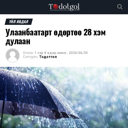
ҮЙЛ ЯВДАЛ
Улаанбаатарт өдөртөө 28 хэм
дулаан
Огноо:
1 сар 8 өдөр.өмнө
,
2026/06/30
Сэтгүүлч:
Тодотгол