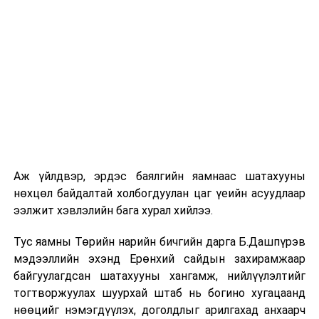
шат, маршрут, хөдөлгөөний зохион байгуулалт,
цагийн менежмент, мэдээлэл дамжуулах журам,
холбогдох байгууллагуудын уялдаа холбоо, аюулгүй
ажиллагааны чиглэлээр жолооч нарыг сургалт, арга
зүйгээр хангаж байна.
Мөн зам тээврийн осол, саатал болон бусад эрсдэл,
онцгой нөхцөл үүссэн үед авах арга хэмжээ, ачаалал
ихтэй нөхцөлд тайван, зөв, шуурхай шийдвэр гаргах,
өдөр тутмын ажлын бэлэн байдлыг хангах зэрэг
практик ур чадварыг сургалтын хөтөлбөрт тусгажээ.
Аж үйлдвэр, эрдэс баялгийн яамнаас шатахууны
нөхцөл байдалтай холбогдуулан цаг үеийн асуудлаар
Сургалтыг танилцуулах лекц, асуулт-хариулт,
ээлжит хэвлэлийн бага хурал хийлээ.
жишээнд суурилсан сургалт, багаар ажиллах дасгал,
маршрут болон тээвэрлэлтийн урсгалын зураглалтай
Тус яамны Төрийн нарийн бичгийн дарга Б.Дашпүрэв
танилцах, онцгой нөхцөлд ажиллах дадлага зэрэг
мэдээллийн эхэнд Ерөнхий сайдын захирамжаар
онол, практик хосолсон хэлбэрээр зохион байгуулж
байгуулагдсан шатахууны хангамж, нийлүүлэлтийг
байна.
тогтворжуулах шуурхай штаб нь богино хугацаанд
нөөцийг нэмэгдүүлэх, доголдлыг арилгахад анхаарч