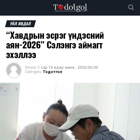
ҮЙЛ ЯВДАЛ
“Хавдрын эсрэг үндэсний
аян-2026” Сэлэнгэ аймагт
эхэллээ
Огноо:
1 сар 10 өдөр.өмнө
,
2026/06/30
Сэтгүүлч:
Тодотгол