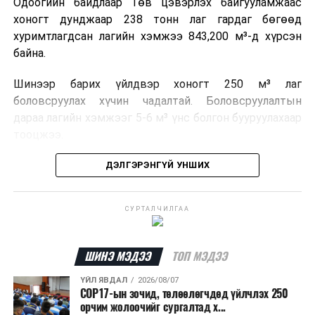
Одоогийн байдлаар Төв цэвэрлэх байгууламжаас
хоногт дунджаар 238 тонн лаг гардаг бөгөөд
хуримтлагдсан лагийн хэмжээ 843,200 м³-д хүрсэн
байна.
Шинээр барих үйлдвэр хоногт 250 м³ лаг
боловсруулах хүчин чадалтай. Боловсруулалтын
дараа лагийн хэмжээг 5-6 м³ үнс болгон бууруулахаар
тооцжээ.
Төслийн техник, эдийн засгийн үндэслэлийг
ДЭЛГЭРЭНГҮЙ УНШИХ
боловсруулж дууссан бөгөөд Барилга хөгжлийн
төвийн 2025 оны долоодугаар сарын 22-ны өдрийн
СУРТАЛЧИЛГАА
магадлалын ерөнхий дүгнэлтээр баталгаажуулсан
байна.
ШИНЭ МЭДЭЭ
ТОП МЭДЭЭ
Мөн Нийслэлийн иргэдийн Төлөөлөгчдийн Хурлын
2025 оны 25/01 дүгээр тогтоолоор баталсан “Төр,
ҮЙЛ ЯВДАЛ
2026/08/07
COP17-ын зочид, төлөөлөгчдөд үйлчлэх 250
хувийн хэвшлийн түншлэлээр нийслэлд хэрэгжүүлэх
орчим жолоочийг сургалтад х...
төслийн жагсаалт”-д лаг хатааж, шатаах үйлдвэр