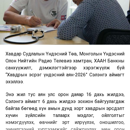
Хавдар Судлалын Үндэсний Төв, Монголын Үндэсний
Олон Нийтийн Радио Телевиз хамтран, ХААН Банкны
санхүүжилт, дэмжлэгтэйгээр хэрэгжүүлж буй
“Хавдрын эсрэг үндэсний аян-2026” Сэлэнгэ аймагт
эхэллээ.
Энэ жил тус аян улс орон даяар 16 дахь жилдээ,
Сэлэнгэ аймагт 6 дахь жилдээ зохион байгуулагдаж
байгаа бөгөөд хүн амын дунд хорт хавдрын эрсдэлт
хүчин зүйлсийн талаарх мэдлэг, ойлголтыг
нэмэгдүүлэх, өвчнийг эрт илрүүлэх, оношилгоо,
эмчилгээний хүртээмжийг сайжруулах, мөн орон