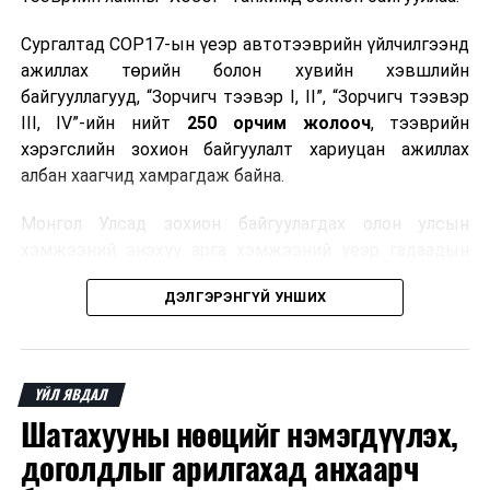
Сургалтад COP17-ын үеэр автотээврийн үйлчилгээнд
ажиллах төрийн болон хувийн хэвшлийн
байгууллагууд, “Зорчигч тээвэр I, II”, “Зорчигч тээвэр
III, IV”-ийн нийт
250 орчим жолооч
, тээврийн
хэрэгслийн зохион байгуулалт хариуцан ажиллах
албан хаагчид хамрагдаж байна.
Монгол Улсад зохион байгуулагдах олон улсын
хэмжээний энэхүү арга хэмжээний үеэр гадаадын
зочид, төлөөлөгчдөд аюулгүй, шуурхай, соёлтой,
ДЭЛГЭРЭНГҮЙ УНШИХ
мэргэжлийн түвшинд тээврийн үйлчилгээ үзүүлэх
бэлтгэлийг хангах нь сургалтын гол зорилго юм.
Сургалтаар COP17-ын ерөнхий ойлголт, ач холбогдол,
ҮЙЛ ЯВДАЛ
зохион байгуулалтын онцлог, зочид, төлөөлөгчдийн
Шатахууны нөөцийг нэмэгдүүлэх,
ангилал, үйлчилгээний стандарт, жолооч нарын үүрэг
хариуцлага, сахилга бат, үйлчилгээний соёл, ёс зүй,
доголдлыг арилгахад анхаарч
мэргэжлийн харилцааны талаар нэгдсэн мэдээлэл