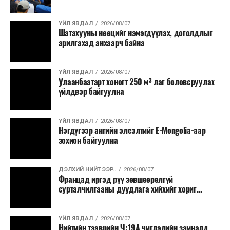
барих төслийг төр, хувийн хэвшлийн түншлэлийн
хэлбэрээр хэрэгжүүлэхээр тусгажээ.
ҮЙЛ ЯВДАЛ
2026/08/07
Шатахууны нөөцийг нэмэгдүүлэх, доголдлыг
арилгахад анхаарч байна
Лаг хатаах, шатаах технологи нь бохир ус цэвэрлэх
байгууламжаас гардаг лагийг байгаль орчинд аюулгүй
аргаар боловсруулж, эзлэхүүнийг эрс бууруулах
ҮЙЛ ЯВДАЛ
2026/08/07
Улаанбаатарт хоногт 250 м³ лаг боловсруулах
зориулалттай. Лагийг өндөр температурт шатааснаар
үйлдвэр байгуулна
эзлэхүүн нь 90 хүртэл хувиар буурч, бактери, вирус
болон бусад өвчин үүсгэгч бичил биетнийг устгах
боломжтой.
ҮЙЛ ЯВДАЛ
2026/08/07
Нэгдүгээр ангийн элсэлтийг E-Mongolia-аар
зохион байгуулна
Түүнчлэн шаталтын явцад үүсэх дулааныг цахилгаан
болон дулааны эрчим хүч үйлдвэрлэхэд ашиглаж
болдог. Зарим технологийн хувьд шаталтын дараа
ДЭЛХИЙ НИЙТЭЭР..
2026/08/07
Францад иргэд рүү зөвшөөрөлгүй
үлдэх үнснээс фосфор зэрэг ашигт эрдсийг сэргээн
сурталчилгааны дуудлага хийхийг хориг...
авах боломжтой аж.
Япон, Герман, Швейцар, Нидерланд, Өмнөд Солонгос
ҮЙЛ ЯВДАЛ
2026/08/07
зэрэг улс лаг хатаах, шатаах технологийг ашиглаж
Нийтийн тээврийн Ч:19А чиглэлийн замналд