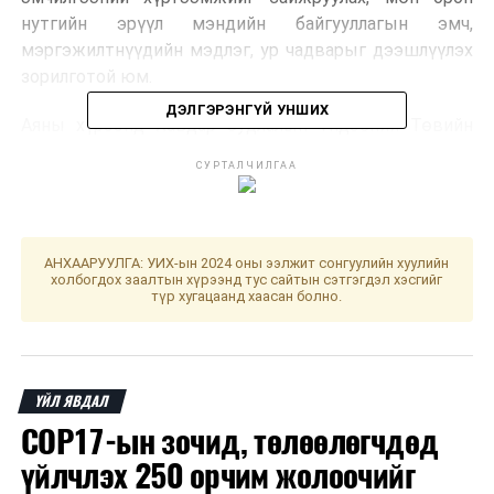
нутгийн эрүүл мэндийн байгууллагын эмч,
мэргэжилтнүүдийн мэдлэг, ур чадварыг дээшлүүлэх
зорилготой юм.
ДЭЛГЭРЭНГҮЙ УНШИХ
Аяны хүрээнд Хавдар Судлалын Үндэсний Төвийн
нарийн мэргэжлийн эмч нарын баг Сэлэнгэ аймагт
СУРТАЛЧИЛГАА
ажиллаж, иргэдэд:
- Хорт хавдраас урьдчилан сэргийлэх
зөвлөгөө, мэдээлэл өгөх,
АНХААРУУЛГА: УИХ-ын 2024 оны ээлжит сонгуулийн хуулийн
холбогдох заалтын хүрээнд тус сайтын сэтгэгдэл хэсгийг
түр хугацаанд хаасан болно.
- Эрт илрүүлгийн үзлэг, оношилгоог үнэ
төлбөргүй зохион байгуулах,
- Орон нутгийн эмч, мэргэжилтнүүдэд
ҮЙЛ ЯВДАЛ
сургалт, дадлага явуулах зэрэг үйл
ажиллагааг хэрэгжүүлж байна.
COP17-ын зочид, төлөөлөгчдөд
үйлчлэх 250 орчим жолоочийг