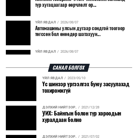
түр хугацаагаар өөрчлөлт ор...
байна. Тухайлбал, Германд лаг шатаах үйлдвэрээс
гарсан үнснээс фосфор сэргээн авах технологи
ашигладаг бол Нидерландад төвлөрсөн лаг
ҮЙЛ ЯВДАЛ
2026/08/07
Автомашины улсын дугаар сондгой тоогоор
боловсруулах үйлдвэрүүдээр дулаан, цахилгаан
төгссөн бол өнөөдөр шатахуун...
эрчим хүч үйлдвэрлэдэг.
Ийнхүү лаг хатаах, шатаах технологийг лагийн
ҮЙЛ ЯВДАЛ
2026/08/07
эзлэхүүнийг бууруулахын зэрэгцээ эрчим хүч
Улаанбаатарт өдөртөө 30 хэм дулаан
үйлдвэрлэх, нөөцийг дахин ашиглах чиглэлээр олон
САНАЛ БОЛГОХ
улсад өргөн ашиглаж байна.
ҮЙЛ ЯВДАЛ
2023/05/10
ДЭЛХИЙ НИЙТЭЭР..
2026/08/06
Үс шинээр үргээлгэх буюу засуулахад
“Уралдронзавод” компанийн ерөнхий
тохиромжгүй
захирлын автомашиныг дэлбэлжээ...
ДЭЛХИЙ НИЙТЭЭР..
2021/12/28
ҮЙЛ ЯВДАЛ
2026/08/06
УИХ: Байнгын болон түр хороодын
Сүхбаатар боомтоор тав хоногт 10 мянга гаруй
хуралдаан болно
тонн АИ-92 автобензин и...
ДЭЛХИЙ НИЙТЭЭР..
2021/07/02