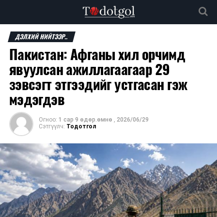
ДЭЛХИЙ НИЙТЭЭР..
Пакистан: Афганы хил орчимд
явуулсан ажиллагаагаар 29
зэвсэгт этгээдийг устгасан гэж
мэдэгдэв
Огноо:
1 сар 9 өдөр.өмнө
,
2026/06/29
Сэтгүүлч:
Тодотгол