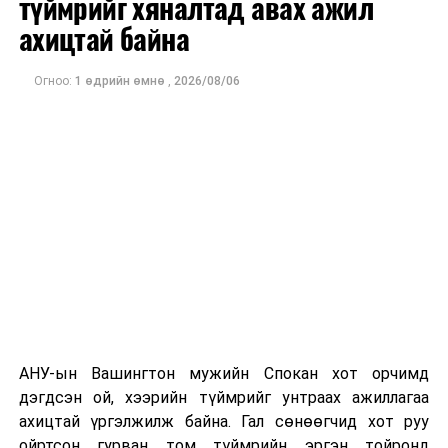
түймрийг хяналтад авах ажил
оны орлого 6.2 тэрбум рубль, цэвэр ашиг нь 1.9
ахицтай байна
тэрбум рубльд хүрсэн гэж РБК мэдээлсэн байна.
Огноо:
1 өдрийн өмнө
,
2026/08/06
Одоогоор дэлбэрэлтийн шалтгаан, хэрэгт холбоотой
этгээдүүдийн талаар дэлгэрэнгүй мэдээлэл гараагүй
байна.
АНУ-ын Вашингтон мужийн Спокан хот орчимд
дэгдсэн ой, хээрийн түймрийг унтраах ажиллагаа
ахицтай үргэлжилж байна. Гал сөнөөгчид хот руу
ойртсон гурван том түймрийн эргэн тойронд