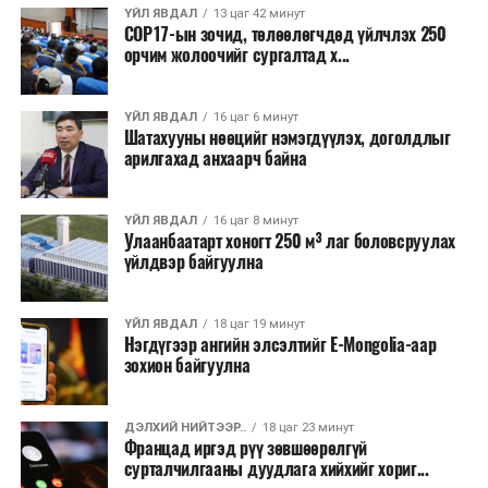
ҮЙЛ ЯВДАЛ
13 цаг 42 минут
COP17-ын зочид, төлөөлөгчдөд үйлчлэх 250
Одоогоор АНУ даяар 13 мужид 90 гаруй томоохон ой,
орчим жолоочийг сургалтад х...
хээрийн түймэр идэвхтэй үргэлжилж байгаагийн
талаас илүү нь Орегон болон Вашингтон мужид
ҮЙЛ ЯВДАЛ
16 цаг 6 минут
бүртгэгдсэн байна. Цаг уурын байгууллагууд ойрын
Шатахууны нөөцийг нэмэгдүүлэх, доголдлыг
өдрүүдэд агаарын температур дахин огцом
арилгахад анхаарч байна
нэмэгдэж, хуурайшилт эрчимжих төлөвтэй байгааг
анхааруулсан бөгөөд энэ нь гал унтраах ажиллагаанд
ҮЙЛ ЯВДАЛ
16 цаг 8 минут
шинэ сорилт учруулж болзошгүйг онцолжээ.
Улаанбаатарт хоногт 250 м³ лаг боловсруулах
үйлдвэр байгуулна
ҮЙЛ ЯВДАЛ
18 цаг 19 минут
Нэгдүгээр ангийн элсэлтийг E-Mongolia-аар
зохион байгуулна
ДЭЛХИЙ НИЙТЭЭР..
18 цаг 23 минут
Францад иргэд рүү зөвшөөрөлгүй
сурталчилгааны дуудлага хийхийг хориг...