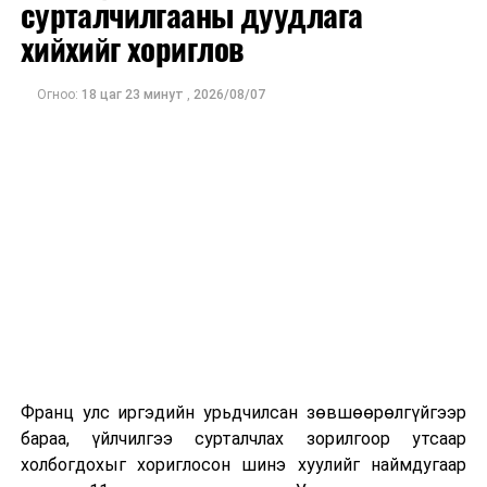
илэрхийлж байгаа юм.
сурталчилгааны дуудлага
хийхийг хориглов
ДАРААХ МЭДЭЭ
Олон улсын парламентын өдрийг тохиолдуулан
Огноо:
18 цаг 23 минут
,
2026/08/07
“Нээлттэй парламент” явуулын мэдээллийн төв
ажиллаж байна
ӨМНӨХ МЭДЭЭ
Трамп дижитал үйлчилгээний татвар ногдуулсан
орнуудад 100 хувийн импортын татвар ногдуулна гэж
мэдэгдэв
Франц улс иргэдийн урьдчилсан зөвшөөрөлгүйгээр
бараа, үйлчилгээ сурталчлах зорилгоор утсаар
холбогдохыг хориглосон шинэ хуулийг наймдугаар