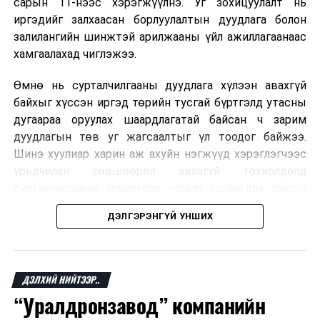
сарын 11-нээс хэрэгжүүлнэ. Уг зохицуулалт нь
иргэдийг залхаасан борлуулалтын дуудлага болон
залилангийн шинжтэй арилжааны үйл ажиллагаанаас
хамгаалахад чиглэжээ.
Өмнө нь сурталчилгааны дуудлага хүлээн авахгүй
байхыг хүссэн иргэд төрийн тусгай бүртгэлд утасны
дугаараа оруулах шаардлагатай байсан ч зарим
дуудлагын төв уг жагсаалтыг үл тоодог байжээ.
Шинэ хуулиар харин аж ахуйн нэгжүүд хэрэглэгчээс
урьдчилан зөвшөөрөл аваагүй тохиолдолд
сурталчилгааны зорилгоор утсаар холбогдох эрхгүй
болно. Иргэн өгсөн зөвшөөрлөө хүссэн үедээ цуцлах
ДЭЛГЭРЭНГҮЙ УНШИХ
боломжтой.
Францын эрх баригчдын тооцоолсноор тус улсын
иргэдийн дөрөвний гурав орчим нь долоо хоног бүр
ДЭЛХИЙ НИЙТЭЭР..
дор хаяж нэг удаа хүсээгүй сурталчилгааны дуудлага
“Уралдронзавод” компанийн
хүлээн авдаг бөгөөд олон хүн үүнээс ч олон