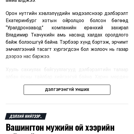
амиа алджээ.
хувь Францын зах зээлээс бүрддэг бөгөөд тус улсын
40–50 мянган ажлын байр эрсдэлд орж болзошгүйг
Орон нутгийн хэвлэлүүдийн мэдээлснээр дэлбэрэлт
Мароккогийн хөдөлмөр эрхлэлтийн сайд мэдэгджээ.
Екатеринбург хотын ойролцоо болсон бөгөөд
“Уралдронзавод” компанийн ерөнхий захирал
Владимир Ткачукийн амь насанд халдах оролдлого
байж болзошгүй байна. Тэрбээр хүнд бэртэж, эрчимт
эмчилгээний тасагт хүргэгдсэн бол жолооч нь газар
дээрээ нас баржээ.
Хууль сахиулах байгууллагууд дэлбэрэлтийн талаар
албан ёсны тайлбар хийгээгүй байна. Харин мөрдөн
шалгах байгууллага олон нийтэд аюултай аргаар
ДЭЛГЭРЭНГҮЙ УНШИХ
хүний амь насанд халдахыг завдсан гэх үндэслэлээр
эрүүгийн хэрэг үүсгэсэн талаар эх сурвалж
мэдээлжээ.
ДЭЛХИЙ НИЙТЭЭР..
“Уралдронзавод” компани 2023 онд Екатеринбург
Вашингтон мужийн ой хээрийн
хотод байгуулагдсан бөгөөд нисгэгчгүй нисэх
төхөөрөмж үйлдвэрлэдэг аж. Тус компанийн 2025