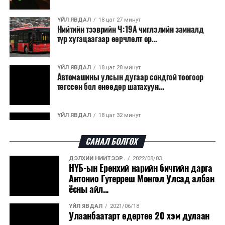
ҮЙЛ ЯВДАЛ
18 цаг 27 минут
Нийтийн тээврийн Ч:19А чиглэлийн замналд
түр хугацаагаар өөрчлөлт ор...
ҮЙЛ ЯВДАЛ
18 цаг 28 минут
Автомашины улсын дугаар сондгой тоогоор
төгссөн бол өнөөдөр шатахуун...
ҮЙЛ ЯВДАЛ
18 цаг 32 минут
Улаанбаатарт өдөртөө 30 хэм дулаан
САНАЛ БОЛГОХ
ДЭЛХИЙ НИЙТЭЭР..
2022/08/03
ДЭЛХИЙ НИЙТЭЭР..
2026/08/06
НҮБ-ын Ерөнхий нарийн бичгийн дарга
“Уралдронзавод” компанийн ерөнхий
Антонио Гутерреш Монгол Улсад албан
захирлын автомашиныг дэлбэлжээ...
ёсны айл...
ҮЙЛ ЯВДАЛ
2021/06/18
ҮЙЛ ЯВДАЛ
2026/08/06
Улаанбаатарт өдөртөө 20 хэм дулаан
Сүхбаатар боомтоор тав хоногт 10 мянга гаруй