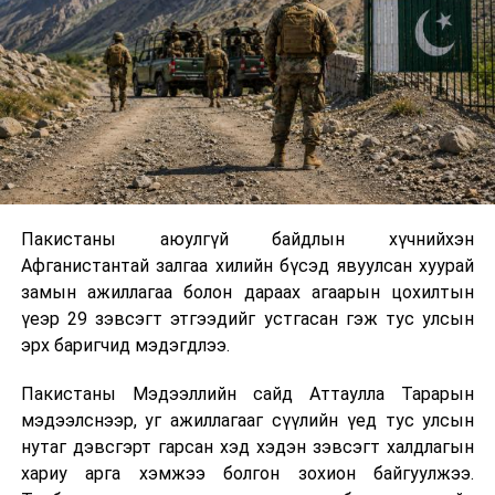
Пакистаны аюулгүй байдлын хүчнийхэн
Афганистантай залгаа хилийн бүсэд явуулсан хуурай
замын ажиллагаа болон дараах агаарын цохилтын
үеэр 29 зэвсэгт этгээдийг устгасан гэж тус улсын
эрх баригчид мэдэгдлээ.
Пакистаны Мэдээллийн сайд Аттаулла Тарарын
мэдээлснээр, уг ажиллагааг сүүлийн үед тус улсын
нутаг дэвсгэрт гарсан хэд хэдэн зэвсэгт халдлагын
хариу арга хэмжээ болгон зохион байгуулжээ.