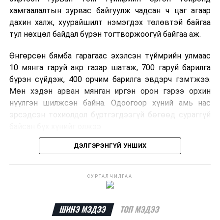
хамгаалалтын зурвас байгуулж чадсан ч цаг агаар
дахин халж, хуурайшилт нэмэгдэх төлөвтэй байгаа
тул нөхцөл байдал бүрэн тогтворжоогүй байгаа аж.
Өнгөрсөн бямба гарагаас эхэлсэн түймрийн улмаас
10 мянга гаруй акр газар шатаж, 700 гаруй барилга
бүрэн сүйдэж, 400 орчим барилга эвдэрч гэмтжээ.
Мөн хэдэн арван мянган иргэн орон гэрээ орхин
нүүлгэн шилжсэн байна. Одоогоор хүний амь нас
эрсэдсэн тохиолдол бүртгэгдээгүй бөгөөд сураггүй
байсан бүх хүнийг олжээ.
ДЭЛГЭРЭНГҮЙ УНШИХ
Албаныхны мэдээлснээр түймрийн нэг голомтыг
санаатайгаар тавьсан байж болзошгүй хэрэгт 37
настай Аарон Фариначчиг баривчилж, галдан
СУРТАЛЧИЛГАА
шатаасан гэх үндэслэлээр эрүүгийн хэрэг үүсгэн
шалгаж байна. Харин бусад хоёр түймрийн
шалтгааныг үргэлжлүүлэн тогтоож байгаа бөгөөд
ШИНЭ МЭДЭЭ
ТОП МЭДЭЭ
аянгын улмаас үүсээгүй гэж үзэж байгаа аж.