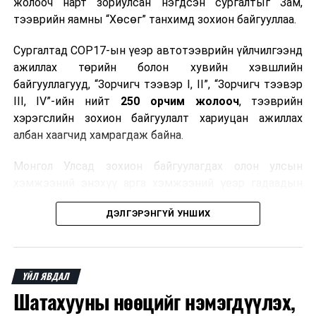
жолооч нарт зориулсан нэгдсэн сургалтыг Зам,
тээврийн яамны “Хөсөг” танхимд зохион байгууллаа.
Сургалтад COP17-ын үеэр автотээврийн үйлчилгээнд
ажиллах төрийн болон хувийн хэвшлийн
байгууллагууд, “Зорчигч тээвэр I, II”, “Зорчигч тээвэр
III, IV”-ийн нийт
250 орчим жолооч
, тээврийн
хэрэгслийн зохион байгуулалт хариуцан ажиллах
албан хаагчид хамрагдаж байна.
Монгол Улсад зохион байгуулагдах олон улсын
хэмжээний энэхүү арга хэмжээний үеэр гадаадын
зочид, төлөөлөгчдөд аюулгүй, шуурхай, соёлтой,
ДЭЛГЭРЭНГҮЙ УНШИХ
мэргэжлийн түвшинд тээврийн үйлчилгээ үзүүлэх
бэлтгэлийг хангах нь сургалтын гол зорилго юм.
Сургалтаар COP17-ын ерөнхий ойлголт, ач холбогдол,
ҮЙЛ ЯВДАЛ
зохион байгуулалтын онцлог, зочид, төлөөлөгчдийн
Шатахууны нөөцийг нэмэгдүүлэх,
ангилал, үйлчилгээний стандарт, жолооч нарын үүрэг
хариуцлага, сахилга бат, үйлчилгээний соёл, ёс зүй,