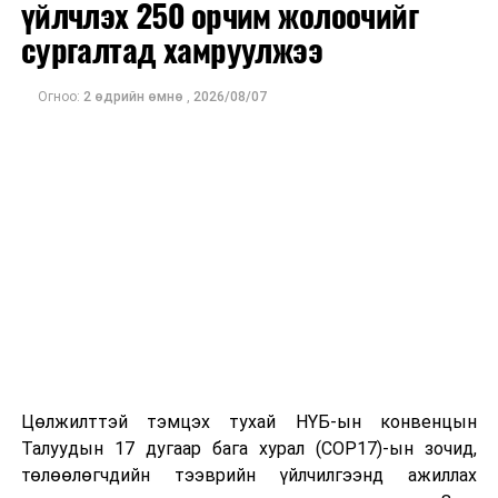
аялал жуулчлалын бүсийн ариун цэвэр, эрүүл ахуй,
үйлчлэх 250 орчим жолоочийг
стандартын шаардлагыг дээшлүүлэхэд чухал ач
сургалтад хамруулжээ
холбогдолтой юм.
Огноо:
2 өдрийн өмнө
,
2026/08/07
ДАРААХ МЭДЭЭ
Уул уурхайн салбарт хийж буй хамтарсан хяналт
шалгалт улсын хэмжээнд үргэлжилж байна
ӨМНӨХ МЭДЭЭ
Улаанбаатарт өдөртөө 27 хэм дулаан
Цөлжилттэй тэмцэх тухай НҮБ-ын конвенцын
Талуудын 17 дугаар бага хурал (COP17)-ын зочид,
төлөөлөгчдийн тээврийн үйлчилгээнд ажиллах