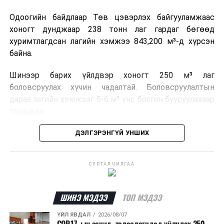
Одоогийн байдлаар Төв цэвэрлэх байгууламжаас
хоногт дунджаар 238 тонн лаг гардаг бөгөөд
хуримтлагдсан лагийн хэмжээ 843,200 м³-д хүрсэн
байна.
Шинээр барих үйлдвэр хоногт 250 м³ лаг
боловсруулах хүчин чадалтай. Боловсруулалтын
дараа лагийн хэмжээг 5-6 м³ үнс болгон бууруулахаар
тооцжээ.
Төслийн техник, эдийн засгийн үндэслэлийг
ДЭЛГЭРЭНГҮЙ УНШИХ
боловсруулж дууссан бөгөөд Барилга хөгжлийн
төвийн 2025 оны долоодугаар сарын 22-ны өдрийн
СУРТАЛЧИЛГАА
магадлалын ерөнхий дүгнэлтээр баталгаажуулсан
байна.
ШИНЭ МЭДЭЭ
ТОП МЭДЭЭ
Мөн Нийслэлийн иргэдийн Төлөөлөгчдийн Хурлын
2025 оны 25/01 дүгээр тогтоолоор баталсан “Төр,
ҮЙЛ ЯВДАЛ
2026/08/07