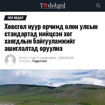
ҮЙЛ ЯВДАЛ
Хөвсгөл нуур орчимд олон улсын
стандартад нийцсэн хог
хаягдлын байгууламжийг
ашиглалтад оруулна
Огноо:
1 сар 11 өдөр.өмнө
,
2026/06/29
Сэтгүүлч:
Тодотгол