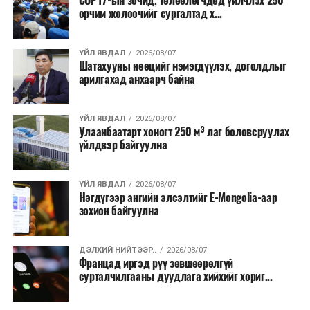
COP17-ын зочид, төлөөлөгчдөд үйлчлэх 250
хувийн хэвшлийн түншлэлээр нийслэлд хэрэгжүүлэх
орчим жолоочийг сургалтад х...
төслийн жагсаалт”-д лаг хатааж, шатаах үйлдвэр
барих төслийг төр, хувийн хэвшлийн түншлэлийн
хэлбэрээр хэрэгжүүлэхээр тусгажээ.
ҮЙЛ ЯВДАЛ
2026/08/07
Шатахууны нөөцийг нэмэгдүүлэх, доголдлыг
арилгахад анхаарч байна
Лаг хатаах, шатаах технологи нь бохир ус цэвэрлэх
байгууламжаас гардаг лагийг байгаль орчинд аюулгүй
аргаар боловсруулж, эзлэхүүнийг эрс бууруулах
ҮЙЛ ЯВДАЛ
2026/08/07
Улаанбаатарт хоногт 250 м³ лаг боловсруулах
зориулалттай. Лагийг өндөр температурт шатааснаар
үйлдвэр байгуулна
эзлэхүүн нь 90 хүртэл хувиар буурч, бактери, вирус
болон бусад өвчин үүсгэгч бичил биетнийг устгах
боломжтой.
ҮЙЛ ЯВДАЛ
2026/08/07
Нэгдүгээр ангийн элсэлтийг E-Mongolia-аар
зохион байгуулна
Түүнчлэн шаталтын явцад үүсэх дулааныг цахилгаан
болон дулааны эрчим хүч үйлдвэрлэхэд ашиглаж
болдог. Зарим технологийн хувьд шаталтын дараа
ДЭЛХИЙ НИЙТЭЭР..
2026/08/07
Францад иргэд рүү зөвшөөрөлгүй
үлдэх үнснээс фосфор зэрэг ашигт эрдсийг сэргээн
сурталчилгааны дуудлага хийхийг хориг...
авах боломжтой аж.