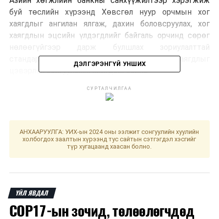
Азийн хөгжлийн банкны санхүүжилтээр хэрэгжиж
буй төслийн хүрээнд Хөвсгөл нуур орчмын хог
хаягдлыг ангилан ялгаж, дахин боловсруулах, хог
хаягдлын эцсийн үлдэгдлийг байгаль орчинд сөрөг
нөлөөгүйгээр дарж булшлах зориулалттай
стандартын шаардлага хангасан хог хаягдлыг
ДЭЛГЭРЭНГҮЙ УНШИХ
цэвэрлэх байгууламж хийгдэж байна.
СУРТАЛЧИЛГАА
Түүнчлэн төслийн хүрээнд бүтээн байгуулж буй бохир
ус цэвэрлэх байгууламж нь аялал жуулчлалын бааз,
АНХААРУУЛГА: УИХ-ын 2024 оны ээлжит сонгуулийн хуулийн
үйлчилгээний байгууллагуудаас гарч буй шингэн
холбогдох заалтын хүрээнд тус сайтын сэтгэгдэл хэсгийг
түр хугацаанд хаасан болно.
хаягдлыг биологийн аргаар стандартын шаардлагад
нийцүүлэн цэвэрлэх хүчин чадалтай бөгөөд хог
хаягдлын бүртгэл, мэдээллийн сан, хяналтын
тогтолцоог сайжруулж, бохир усыг ил задгай асгах,
ҮЙЛ ЯВДАЛ
хөрс ус бохирдуулах эрсдэлийг бууруулахаас гадна
COP17-ын зочид, төлөөлөгчдөд
Хөвсгөл нуурын усны чанар, экосистемийг хамгаалах,