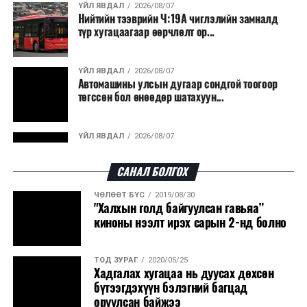
Япон, Герман, Швейцар, Нидерланд, Өмнөд Солонгос
ҮЙЛ ЯВДАЛ
2026/08/07
зэрэг улс лаг хатаах, шатаах технологийг ашиглаж
Нийтийн тээврийн Ч:19А чиглэлийн замналд
түр хугацаагаар өөрчлөлт ор...
байна. Тухайлбал, Германд лаг шатаах үйлдвэрээс
гарсан үнснээс фосфор сэргээн авах технологи
ашигладаг бол Нидерландад төвлөрсөн лаг
ҮЙЛ ЯВДАЛ
2026/08/07
Автомашины улсын дугаар сондгой тоогоор
боловсруулах үйлдвэрүүдээр дулаан, цахилгаан
төгссөн бол өнөөдөр шатахуун...
эрчим хүч үйлдвэрлэдэг.
Ийнхүү лаг хатаах, шатаах технологийг лагийн
ҮЙЛ ЯВДАЛ
2026/08/07
эзлэхүүнийг бууруулахын зэрэгцээ эрчим хүч
Улаанбаатарт өдөртөө 30 хэм дулаан
үйлдвэрлэх, нөөцийг дахин ашиглах чиглэлээр олон
САНАЛ БОЛГОХ
улсад өргөн ашиглаж байна.
ЧӨЛӨӨТ БҮС
2019/08/30
ДЭЛХИЙ НИЙТЭЭР..
2026/08/06
"Халхын голд байгуулсан гавьяа”
“Уралдронзавод” компанийн ерөнхий
киноны нээлт ирэх сарын 2-нд болно
захирлын автомашиныг дэлбэлжээ...
ТОД ЗУРАГ
2020/05/25
ҮЙЛ ЯВДАЛ
2026/08/06
Хадгалах хугацаа нь дуусах дөхсөн
Сүхбаатар боомтоор тав хоногт 10 мянга гаруй
бүтээгдэхүүн бэлэгний багцад
тонн АИ-92 автобензин и...
оруулсан байжээ