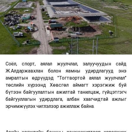
Соёл, спорт, аялал жуулчлал, залуучуудын сайд
Ж.Алдаржавхлан болон яамны удирдлагууд энэ
амралтын өдрүүдэд "Тогтвортой аялал жуулчлал"
төслийн хүрээнд Хөвсгөл аймагт хэрэгжиж буй
бүтээн байгуулалтын ажилтай танилцаж, гүйцэтгэгч
байгууллагын удирдлага, албан хаагчидтай ажлыг
эрчимжүүлэх чиглэлээр ажиллаж байна.