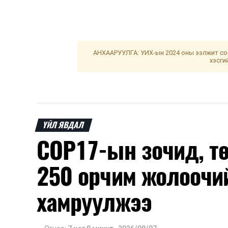
АНХААРУУЛГА: УИХ-ын 2024 оны ээлжит сон
хэсги
ҮЙЛ ЯВДАЛ
COP17-ын зочид, т
250 орчим жолоочи
хамруулжээ