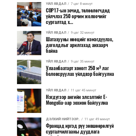
ҮЙЛ ЯВДАЛ
7 цаг 8 минут
COP17-ын зочид, төлөөлөгчдөд
үйлчлэх 250 орчим жолоочийг
сургалтад х...
ҮЙЛ ЯВДАЛ
9 цаг 32 минут
Шатахууны нөөцийг нэмэгдүүлэх,
доголдлыг арилгахад анхаарч
байна
ҮЙЛ ЯВДАЛ
9 цаг 35 минут
Улаанбаатарт хоногт 250 м³ лаг
боловсруулах үйлдвэр байгуулна
ҮЙЛ ЯВДАЛ
11 цаг 45 минут
Нэгдүгээр ангийн элсэлтийг E-
Mongolia-аар зохион байгуулна
ДЭЛХИЙ НИЙТЭЭР..
11 цаг 49 минут
Францад иргэд рүү зөвшөөрөлгүй
сурталчилгааны дуудлага