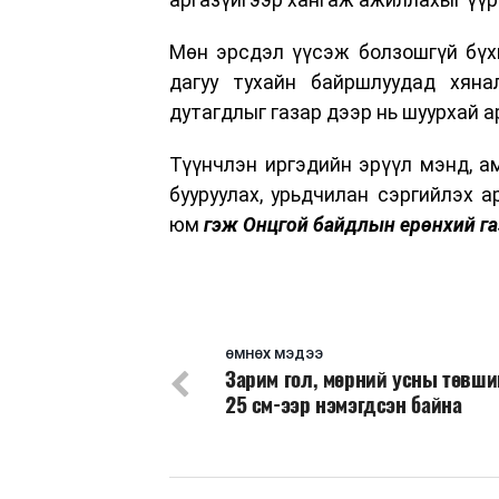
Мөн эрсдэл үүсэж болзошгүй бүх
дагуу тухайн байршлуудад хянал
дутагдлыг газар дээр нь шуурхай а
Түүнчлэн иргэдийн эрүүл мэнд, а
бууруулах, урьдчилан сэргийлэх 
юм
гэж Онцгой байдлын ерөнхий га
ӨМНӨХ МЭДЭЭ
Зарим гол, мөрний усны төвши
25 см-ээр нэмэгдсэн байна