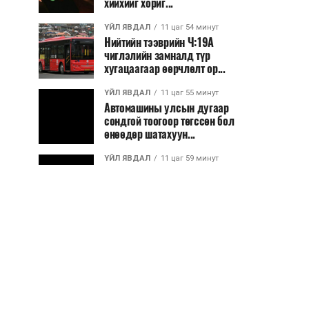
хийхийг хориг...
ҮЙЛ ЯВДАЛ
11 цаг 54 минут
Нийтийн тээврийн Ч:19А
чиглэлийн замналд түр
хугацаагаар өөрчлөлт ор...
ҮЙЛ ЯВДАЛ
11 цаг 55 минут
Автомашины улсын дугаар
сондгой тоогоор төгссөн бол
өнөөдөр шатахуун...
ҮЙЛ ЯВДАЛ
11 цаг 59 минут
Улаанбаатарт өдөртөө 30 хэм
дулаан
ДЭЛХИЙ НИЙТЭЭР..
2026/08/06
“Уралдронзавод” компанийн
ерөнхий захирлын автомашиныг
дэлбэлжээ...
ҮЙЛ ЯВДАЛ
2026/08/06
Сүхбаатар боомтоор тав хоногт 10