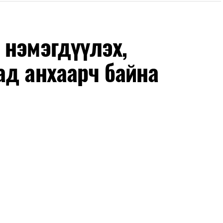
ан авах, зочид буудал болон арга хэмжээний
өлгөөний зохион байгуулалт, цагийн менежмент,
 нэмэгдүүлэх,
ох байгууллагуудын уялдаа холбоо, аюулгүй
ад анхаарч байна
ргалт, арга зүйгээр хангаж байна.
 бусад эрсдэл, онцгой нөхцөл үүссэн үед авах
 тайван, зөв, шуурхай шийдвэр гаргах, өдөр
эрэг практик ур чадварыг сургалтын хөтөлбөрт
-хариулт, жишээнд суурилсан сургалт, багаар
вэрлэлтийн урсгалын зураглалтай танилцах,
эг онол, практик хосолсон хэлбэрээр зохион
га хурлыг зохион байгуулах Үндэсний хорооны