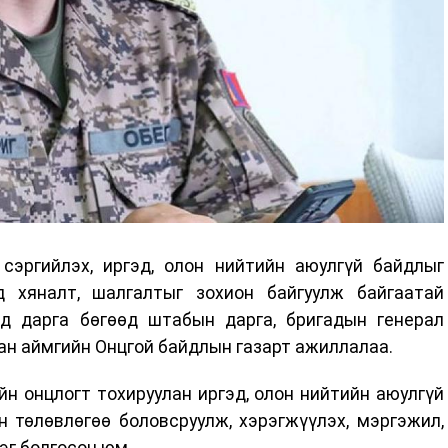
сэргийлэх, иргэд, олон нийтийн аюулгүй байдлыг
 хяналт, шалгалтыг зохион байгуулж байгаатай
эд дарга бөгөөд штабын дарга, бригадын генерал
ган аймгийн Онцгой байдлын газарт ажиллалаа.
йн онцлогт тохируулан иргэд, олон нийтийн аюулгүй
н төлөвлөгөө боловсруулж, хэрэгжүүлэх, мэргэжил,
эг болгосон юм.