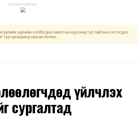
СУРТАЛЧИЛГАА
гуулийн хуулийн холбогдох заалтын хүрээнд тус сайтын сэтгэгдэл
йг түр хугацаанд хаасан болно.
өлөөлөгчдөд үйлчлэх
йг сургалтад