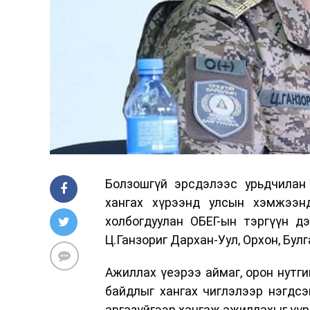
Болзошгүй эрсдэлээс урьдчилан 
хангах хүрээнд улсын хэмжээнд
холбогдуулан ОБЕГ-ын тэргүүн д
Ц.Ганзориг Дархан-Уул, Орхон, Бул
Ажиллах үеэрээ аймаг, орон нутги
байдлыг хангах чиглэлээр нэгдсэ
аргазүйгээр хангаж ажиллахыг үүр