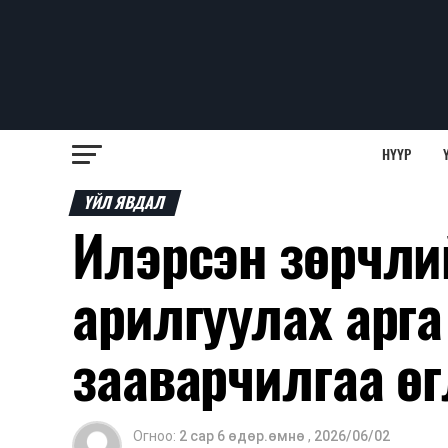
НҮҮР
ҮЙЛ ЯВДАЛ
Илэрсэн зөрчлий
арилгуулах арга
зааварчилгаа ө
Огноо:
2 сар 6 өдөр.өмнө
,
2026/06/02