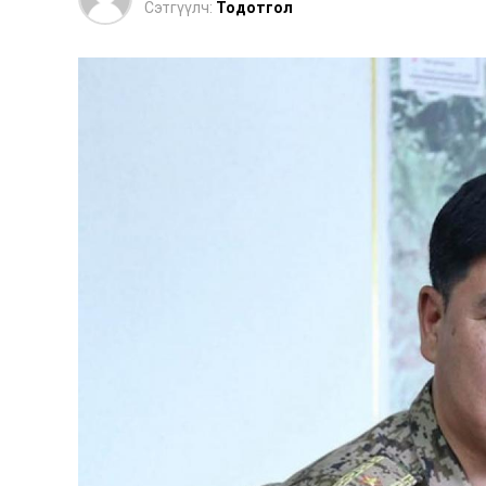
Сэтгүүлч:
Тодотгол