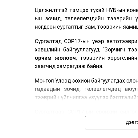
Цөлжилттэй тэмцэх тухай НҮБ-ын конв
ын зочид, төлөөлөгчдийн тээврийн 
нэгдсэн сургалтыг Зам, тээврийн яамны
Сургалтад COP17-ын үеэр автотээври
хэвшлийн байгууллагууд, “Зорчигч тээвэ
орчим жолооч
, тээврийн хэрэгслий
хаагчид хамрагдаж байна.
Монгол Улсад зохион байгуулагдах оло
гадаадын зочид, төлөөлөгчдөд аюул
тээврийн үйлчилгээ үзүүлэх бэлтгэлийг
Сургалтаар COP17-ын ерөнхий ойлголт
зочид, төлөөлөгчдийн ангилал, үй
ДЭЛГ
хариуцлага, сахилга бат, үйлчилгээни
нэгдсэн мэдээлэл өгчээ.