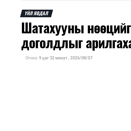
Түүнчлэн зочдыг нисэх буудлаас угт
ҮЙЛ ЯВДАЛ
байршилд хүргэх үе шат, маршрут, хөд
Шатахууны нөөцийг
мэдээлэл дамжуулах журам, холбогд
доголдлыг арилгах
ажиллагааны чиглэлээр жолооч нарыг су
Мөн зам тээврийн осол, саатал болон
арга хэмжээ, ачаалал ихтэй нөхцөлд
Огноо:
9 цаг 32 минут
,
2026/08/07
тутмын ажлын бэлэн байдлыг хангах з
тусгажээ.
Сургалтыг танилцуулах лекц, асуулт
ажиллах дасгал, маршрут болон тээ
онцгой нөхцөлд ажиллах дадлага зэр
байгуулж байна.
Сургалтын үеэр COP17 олон улсын ба