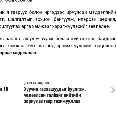
ий л газрууд болон иргэдээс ирүүлсэн мэдээллийн
т, шалгалтыг зохион байгуулж, илэрсэн зөрчил,
рилгуулах арга хэмжээг хэрэгжүүлэхийг зөвлөлөө.
мь насанд аюул учруулж болзошгүй нөхцөл байдлыг
арга хэмжээг бүх шатанд эрчимжүүлэхийг онцолсон
зраас мэдээллээ.
ДАРААХ МЭДЭЭ
н 10-
Хуучин гараашуудыг буулгаж,
чөлөөлсөн талбайг нийтийн
зориулалтаар тохижууллаа