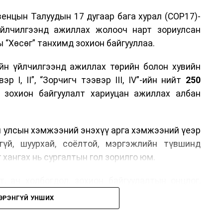
енцын Талуудын 17 дугаар бага хурал (COP17)-
үйлчилгээнд ажиллах жолооч нарт зориулсан
 “Хөсөг” танхимд зохион байгууллаа.
йн үйлчилгээнд ажиллах төрийн болон хувийн
р I, II”, “Зорчигч тээвэр III, IV”-ийн нийт
250
н зохион байгуулалт хариуцан ажиллах албан
н улсын хэмжээний энэхүү арга хэмжээний үеэр
гүй, шуурхай, соёлтой, мэргэжлийн түвшинд
 хангах нь сургалтын гол зорилго юм.
, ач холбогдол, зохион байгуулалтын онцлог,
лчилгээний стандарт, жолооч нарын үүрэг
ЭРЭНГҮЙ УНШИХ
й соёл, ёс зүй, мэргэжлийн харилцааны талаар