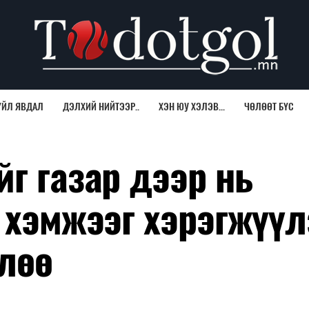
ҮЙЛ ЯВДАЛ
ДЭЛХИЙ НИЙТЭЭР..
ХЭН ЮУ ХЭЛЭВ...
ЧӨЛӨӨТ БҮС
г газар дээр нь
 хэмжээг хэрэгжүүл
глөө