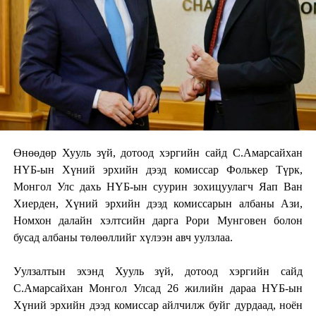
Өнөөдөр Хууль зүй, дотоод хэргийн сайд С.Амарсайхан
НҮБ-ын Хүний эрхийн дээд комиссар Фолькер Түрк,
Монгол Улс дахь НҮБ-ын суурин зохицуулагч Яап Ван
Хиерден, Хүний эрхийн дээд комиссарын албаны Ази,
Номхон далайн хэлтсийн дарга Рори Мунговен болон
бусад албаны төлөөллийг хүлээн авч уулзлаа.
Уулзалтын эхэнд Хууль зүй, дотоод хэргийн сайд
С.Амарсайхан Монгол Улсад 26 жилийн дараа НҮБ-ын
Хүний эрхийн дээд комиссар айлчилж буйг дурдаад, ноён