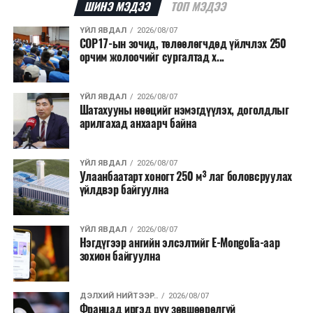
ШИНЭ МЭДЭЭ
ТОП МЭДЭЭ
хэрэгжүүлэхээр төлөвлөж,
6.5 тэрбум ам.долларын
санхүүжилт
татахаар зорьж байна. Нэг төслийн
ҮЙЛ ЯВДАЛ
2026/08/07
COP17-ын зочид, төлөөлөгчдөд үйлчлэх 250
дундаж санхүүжилтийн хэмжээ
700 мянган
орчим жолоочийг сургалтад х...
ам.доллар
байхаар тооцжээ.
ҮЙЛ ЯВДАЛ
2026/08/07
Шатахууны нөөцийг нэмэгдүүлэх, доголдлыг
арилгахад анхаарч байна
ҮЙЛ ЯВДАЛ
2026/08/07
Улаанбаатарт хоногт 250 м³ лаг боловсруулах
үйлдвэр байгуулна
ҮЙЛ ЯВДАЛ
2026/08/07
Нэгдүгээр ангийн элсэлтийг E-Mongolia-аар
зохион байгуулна
ДЭЛХИЙ НИЙТЭЭР..
2026/08/07
Францад иргэд рүү зөвшөөрөлгүй