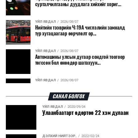
сурталчилгааны дуудлага хийхийг хориг...
ҮЙЛ ЯВДАЛ
2026/08/07
Нийтийн тээврийн Ч:19А чиглэлийн замналд
түр хугацаагаар өөрчлөлт ор...
ҮЙЛ ЯВДАЛ
2026/08/07
Автомашины улсын дугаар сондгой тоогоор
төгссөн бол өнөөдөр шатахуун...
ҮЙЛ ЯВДАЛ
2026/08/07
Улаанбаатарт өдөртөө 30 хэм дулаан
САНАЛ БОЛГОХ
ҮЙЛ ЯВДАЛ
2020/09/04
ДЭЛХИЙ НИЙТЭЭР..
2026/08/06
Улаанбаатарт өдөртөө 22 хэм дулаан
“Уралдронзавод” компанийн ерөнхий
захирлын автомашиныг дэлбэлжээ...
ДЭЛХИЙ НИЙТЭЭР..
2022/02/24