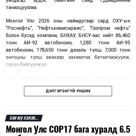
үйлдвэр, эрдэс баялгийн сайд Г.Дамдинням
танилцууллаа.
Монгол Улс 2026 оны наймдугаар сард ОХУ-ын
“Роснефть”, “Нефтьхимисервис”, “Газпром нефть”
болон бусад компани, БНХАУ, БНСУ-аас нийт 86,460
тонн АИ-92 автобензин, 1,280 тонн АИ-95
автобензин, 178,650 тонн дизель түлш, 7,000 тонн
онгоцны түлш авахаар захиалгаа баталгаажуулж,
гэрээ байгуулжээ.
Ойрх Дорнод дахь геополитикийн нөхцөл байдал,
Орос, Украины дайнаас шалтгаалсан газрын тосны
ДЭЛГЭРЭНГҮЙ УНШИХ
үнийн өсөлт дэлхийн зах зээлд буураагүй байна.
Үүний улмаас наймдугаар сард хил үнэ тонн тутамд
дахин өсөж, ОХУ болон бусад эх үүсвэрээс худалдан
авах шатахууны үнэ 1,200-2,000 ам.долларт хүрчээ.
ХЭН ЮУ ХЭЛЭВ...
Монгол Улс COP17 бага хуралд 6.5
Иймд дотоодын зах зээл дэх үнийн өсөлтийг
сааруулахын тулд гаалийн болон онцгой албан