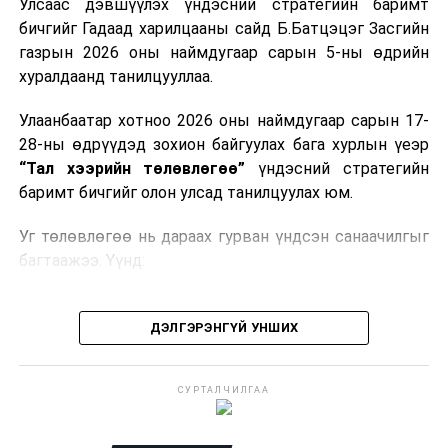
Улсаас дэвшүүлэх үндэсний стратегийн баримт
хоёрдугаар сарын 1 хүртэл тэг хувиар тогтоолоо.
бичгийг Гадаад харилцааны сайд Б.Батцэцэг Засгийн
газрын 2026 оны наймдугаар сарын 5-ны өдрийн
Мөн газрын тосны бүтээгдэхүүн, шатахууныг хилээр
хуралдаанд танилцууллаа.
шуурхай нэвтрүүлэх, тээвэрлэх, буулгах, гадаад
вагонцистерний ашиглалтын төлбөр, хураамжийг
Улаанбаатар хотноо 2026 оны наймдугаар сарын 17-
хөнгөвчлөх, шаардлага хангасан зөвшөөрлийн
28-ны өдрүүдэд зохион байгуулах бага хурлын үеэр
хүсэлтийг түргэн шийдвэрлэх, шатахууны
“Тал хээрийн төлөвлөгөө”
үндэсний стратегийн
нийлүүлэлтийн тогтвортой байдлыг хангахыг
баримт бичгийг олон улсад танилцуулах юм.
холбогдох сайд нарт үүрэг болголоо.
Уг төлөвлөгөө нь дараах гурван үндсэн санаачилгыг
багтаажээ. Үүнд:
Бэлчээрийн тэргүүлэх санаачилга
ДЭЛГЭРЭНГҮЙ УНШИХ
Ус, газрын нэгдсэн менежментийн санаачилга
Байгальд суурилсан шийдэл бүхий тогтвортой
СУРТАЛЧИЛГАА
дэд бүтцийн санаачилга
Эдгээр санаачилгын хүрээнд нийт
292 төсөл