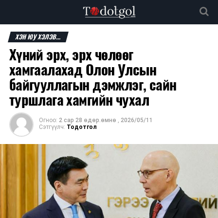
ХЭН ЮУ ХЭЛЭВ...
Хүний эрх, эрх чөлөөг
хамгаалахад Олон Улсын
байгууллагын дэмжлэг, сайн
туршлага хамгийн чухал
Огноо:
2 сар 28 өдөр.өмнө
,
2026/05/11
Сэтгүүлч:
Тодотгол