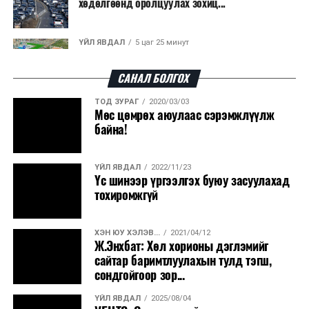
хөдөлгөөнд оролцуулах зохиц...
ҮЙЛ ЯВДАЛ
5 цаг 25 минут
Нарантуул, Дүнжингарав, Шинэ 100 айл
худалдааны төвүүдийн авто зогсо...
САНАЛ БОЛГОХ
ТОД ЗУРАГ
2020/03/03
ҮЙЛ ЯВДАЛ
5 цаг 28 минут
Мөс цөмрөх аюулаас сэрэмжлүүлж
КОП17-д ажиллах онцгой байдлын
байна!
бүрэлдэхүүн хамтарсан дадлага сургуул...
ҮЙЛ ЯВДАЛ
2022/11/23
ҮЙЛ ЯВДАЛ
5 цаг 35 минут
Үс шинээр үргээлгэх буюу засуулахад
Улаанбаатарт өдөртөө 20 хэм дулаан
тохиромжгүй
ХЭН ЮУ ХЭЛЭВ...
2021/04/12
ҮЙЛ ЯВДАЛ
2026/08/07
Ж.Энхбат: Хөл хорионы дэглэмийг
COP17-ын зочид, төлөөлөгчдөд үйлчлэх 250
сайтар баримтлуулахын тулд тэгш,
орчим жолоочийг сургалтад х...
сондгойгоор зор...
ҮЙЛ ЯВДАЛ
2025/08/04
ҮЙЛ ЯВДАЛ
2026/08/07