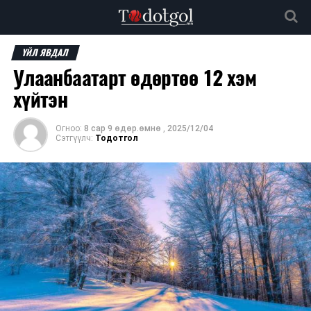
ҮЙЛ ЯВДАЛ
Улаанбаатарт өдөртөө 12 хэм
хүйтэн
Огноо:
8 сар 9 өдөр.өмнө
,
2025/12/04
Сэтгүүлч:
Тодотгол