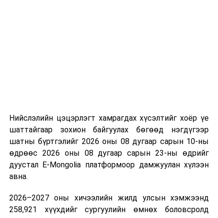
цаг агаарын урьдчилсан төлөв
Арванхоёрдугаар сарын 05-нд Увс нуурын
хотгор, Алтай, Хангайн уулархаг нутгаар, 6-нд
баруун болон зүүн аймгуудын нутгийн хойд
хэсэг, төвийн аймгуудын нутгийн зарим газраар,
7-нд төвийн аймгуудын нутгийн зүүн хэсэг, зүүн
аймгуудын нутгийн зарим газраар цас орж,
зөөлөн цасан шуурга шуурна. Салхи 5-нд Алтайн
уулархаг нутаг, Арц Богдын өвөр хоолойгоор, 6,
7-нд нутгийн зарим газраар секундэд 12-14
Нийслэлийн цэцэрлэгт хамрагдах хүсэлтийг хоёр үе
метр хүрч ширүүснэ. 06-нд нутгийн баруун
шаттайгаар зохион байгуулах бөгөөд нэгдүгээр
хагаст, 07-нд ихэнх нутгаар хүйтний эрч бага
шатны бүртгэлийг 2026 оны 08 дугаар сарын 10-ны
зэрэг чангарч Дархадын хотгор, Завхан, Заг-
өдрөөс 2026 оны 08 дугаар сарын 23-ны өдрийг
Байдраг голын эх, Хүрэнбэлчир орчим, Идэр, Тэс
дуустал E-Mongolia платформоор дамжуулан хүлээн
голын хөндийгөөр шөнөдөө 35-40 хэм, өдөртөө
авна.
23-28 хэм, Хангай, Хөвсгөл, Хэнтийн уулархаг
2026–2027 оны хичээлийн жилд улсын хэмжээнд
нутаг, Хараа, Ерөө, Туул, Тэрэлж, Хэрлэн голын
258,921 хүүхдийг сургуулийн өмнөх боловсролд
хөндийгөөр шөнөдөө 29-34 хэм, өдөртөө 17-22