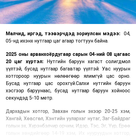
Малчид, иргэд, тээвэрчдэд зориулсан мэдээ:
04,
05-нд ихэнх нутгаар цаг агаар тогтуун байна.
2025 оны арванхоёрдугаар сарын 04-ний 08 цагаас
20 цаг хүртэл:
Нутгийн баруун хагаст солигдмол
үүлтэй, бусад нутгаар багавтар үүлтэй. Увс нуурын
хотгороор нуурын нөлөөгөөр ялимгүй цас орно.
Бусад нутгаар цас орохгүй.Салхи нутгийн баруун
хэсгээр баруунаас, бусад нутгаар баруун хойноос
секундэд 5-10 метр.
Дархадын хотгор, Завхан голын эхээр 20-25 хэм,
Хангай, Хөвсгөл, Хэнтийн уулархаг нутаг, Заг-Байдраг
голын эх, Хүрэнбэлчир орчим, Идэр, Тэс, Эг, Үүр, Ерөө
голын хөндийгөөр 14-19 хэм, Их нууруудын хотгор,