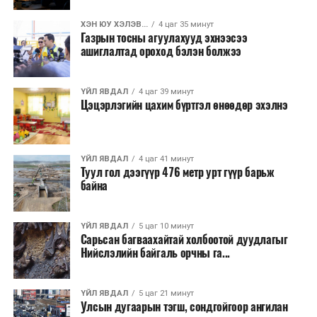
ХЭН ЮУ ХЭЛЭВ...
4 цаг 35 минут
Газрын тосны агуулахууд эхнээсээ
ашиглалтад ороход бэлэн болжээ
ҮЙЛ ЯВДАЛ
4 цаг 39 минут
Цэцэрлэгийн цахим бүртгэл өнөөдөр эхэлнэ
ҮЙЛ ЯВДАЛ
4 цаг 41 минут
Туул гол дээгүүр 476 метр урт гүүр барьж
байна
ҮЙЛ ЯВДАЛ
5 цаг 10 минут
Сарьсан багваахайтай холбоотой дуудлагыг
Нийслэлийн байгаль орчны га...
ҮЙЛ ЯВДАЛ
5 цаг 21 минут
Улсын дугаарын тэгш, сондгойгоор ангилан