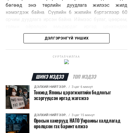
бөгөөд энэ төрлийн дуудлага жилээс жилд
нэмэгдэж байна. Сүүлийн 6 жилийн бүртэглээр 60
орчим дуудлага ирсэн байна. Иймээс булаг, цөөрөм,
голын ойролцоо амьдардаг иргэд цонхондоо
хамгаалалтын тор суурилуулж, урьдчилан
ДЭЛГЭРЭНГҮЙ УНШИХ
сэргийлэхийг зөвлөж байна.
Хэрэв сарьсан багваахайн дуудлага өгөхөөр бол
СУРТАЛЧИЛГАА
ажлын цагаар Нийслэлийн Байгаль орчны газрын
72720303, ажлын бус цагаар нийслэлийн Шуурхай
удирдлага зохицуулалтын төвийн 11-310005
ШИНЭ МЭДЭЭ
ТОП МЭДЭЭ
дугаарын утсаар яаралтай мэдээлэл өгч, дуудлага
ДЭЛХИЙ НИЙТЭЭР..
3 цаг 6 минут
өгөх боломжтойг Нийслэлийн Байгаль Орчны Газраас
Токиод Японы цэрэгжилтийн бодлогыг
зөвлөв.
эсэргүүцсэн иргэд жагсжээ
ДЭЛХИЙ НИЙТЭЭР..
3 цаг 15 минут
Оросын хакерууд НАТО Украины халдлагад
оролцсон гэх баримт олжээ