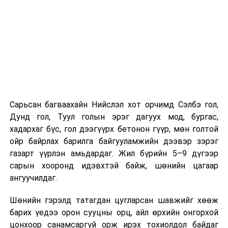
хүндрэлтэй нөхцөлд ажиллаж байгаа ч шаардлагатай
инженерийн шийдлийг хэрэгжүүлж, дам нуруу
угсралтын ажлыг төлөвлөсөн хугацаанд дуусгахаар
хичээн ажиллаж байна гэв
гэж Зам, тээврийн яамнаас
мэдээллээ.
Сарьсан багваахайн Нийслэл хот орчимд Сэлбэ гол,
Дунд гол, Туул голын эрэг дагуух мод, бургас,
хадархаг бүс, гол дээгүүрх бетонон гүүр, мөн голтой
ойр байрлах барилга байгууламжийн дээвэр зэрэг
газарт үүрлэн амьдардаг. Жил бүрийн 5–9 дүгээр
сарын хооронд идэвхтэй байж, шөнийн цагаар
ангуучилдаг.
Шөнийн гэрэлд татагдан цугларсан шавжийг хөөж
барих үедээ орон сууцны орц, айл өрхийн онгорхой
цонхоор санамсаргүй орж ирэх тохиолдол байдаг