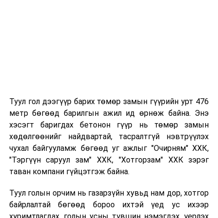
"Үргэлжлүүлж явах" эсэх сонголтыг хийх
Хэрэв шилжилт хөдөлгөөн хийх бол 2026 оны
08 дугаар сарын 07-ны өдрөөс өмнө
баталгаажуулсан байх.
Туул гол дээгүүр барих төмөр замын гүүрийн урт 476
метр бөгөөд барилгын ажил ид өрнөж байна. Энэ
хэсэгт баригдах бетонон гүүр нь төмөр замын
хөдөлгөөнийг найдвартай, тасралтгүй нэвтрүүлэх
чухал байгууламж бөгөөд уг ажлыг "Очирням" ХХК,
"Тэргүүн саруул зам" ХХК, "Хотгорзам" ХХК зэрэг
таван компани гүйцэтгэж байна.
Туул голын орчим нь газарзүйн хувьд нам дор, хотгор
байрлалтай бөгөөд бороо ихтэй үед ус ихээр
хуримтлагдах, голын усны түвшин нэмэгдэх, үерлэх