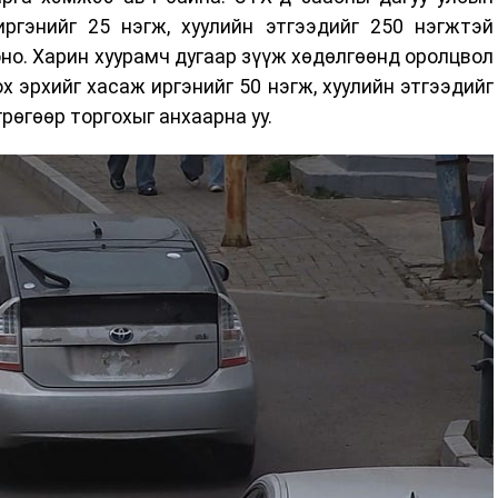
иргэнийг 25 нэгж, хуулийн этгээдийг 250 нэгжтэй
но. Харин хуурамч дугаар зүүж хөдөлгөөнд оролцвол
х эрхийг хасаж иргэнийг 50 нэгж, хуулийн этгээдийг
рөгөөр торгохыг анхаарна уу.