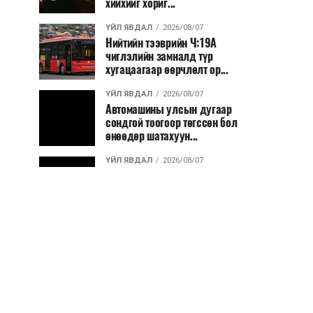
хийхийг хориг...
ҮЙЛ ЯВДАЛ
2026/08/07
Нийтийн тээврийн Ч:19А
чиглэлийн замналд түр
хугацаагаар өөрчлөлт ор...
ҮЙЛ ЯВДАЛ
2026/08/07
Автомашины улсын дугаар
сондгой тоогоор төгссөн бол
өнөөдөр шатахуун...
ҮЙЛ ЯВДАЛ
2026/08/07
Улаанбаатарт өдөртөө 30 хэм
дулаан
ДЭЛХИЙ НИЙТЭЭР..
2026/08/06
“Уралдронзавод” компанийн
ерөнхий захирлын автомашиныг
дэлбэлжээ...
ҮЙЛ ЯВДАЛ
2026/08/06
Сүхбаатар боомтоор тав хоногт 10