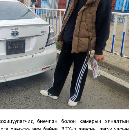
зохицуулагчид биечлэн болон камерын хяналтын
арга хэмжээ авч байна. ЗТХ-д заасны дагуу улсын