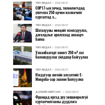
ҮЙЛ ЯВДАЛ
2026/08/07
COP17-ын зочид, төлөөлөгчдөд
үйлчлэх 250 орчим жолоочийг
сургалтад х...
ҮЙЛ ЯВДАЛ
2026/08/07
Шатахууны нөөцийг нэмэгдүүлэх,
доголдлыг арилгахад анхаарч
байна
ҮЙЛ ЯВДАЛ
2026/08/07
Улаанбаатарт хоногт 250 м³ лаг
боловсруулах үйлдвэр байгуулна
ҮЙЛ ЯВДАЛ
2026/08/07
Нэгдүгээр ангийн элсэлтийг E-
Mongolia-аар зохион байгуулна
ДЭЛХИЙ НИЙТЭЭР..
2026/08/07
Францад иргэд рүү зөвшөөрөлгүй
сурталчилгааны дуудлага