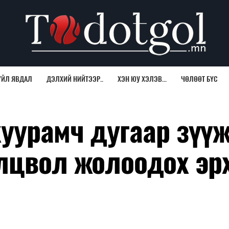
ҮЙЛ ЯВДАЛ
ДЭЛХИЙ НИЙТЭЭР..
ХЭН ЮУ ХЭЛЭВ...
ЧӨЛӨӨТ БҮС
уурамч дугаар зүү
лцвол жолоодох эр