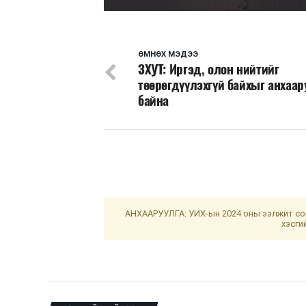
ӨМНӨХ МЭДЭЭ
ЗХУТ: Иргэд, олон нийтийг
төөрөгдүүлэхгүй байхыг анхаа
байна
АНХААРУУЛГА: УИХ-ын 2024 оны ээлжит сон
хэсги