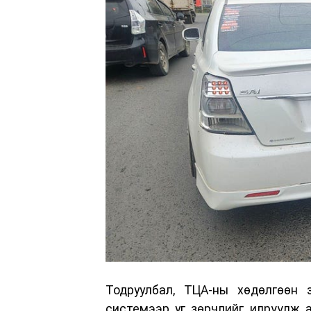
Тодруулбал, ТЦА-ны хөдөлгөөн 
системээр уг зөрчлийг илрүүлж 