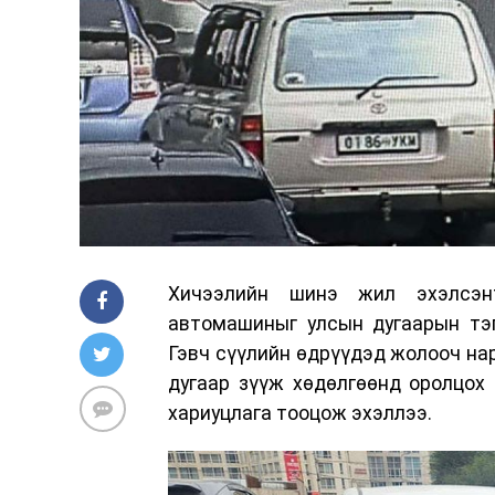
Хичээлийн шинэ жил эхэлсэн
автомашиныг улсын дугаарын тэг
Гэвч сүүлийн өдрүүдэд жолооч на
дугаар зүүж хөдөлгөөнд оролцох
хариуцлага тооцож эхэллээ.