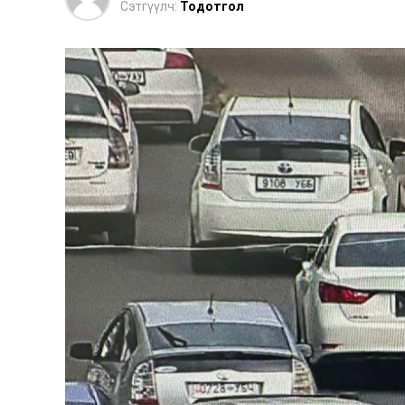
Сэтгүүлч:
Тодотгол