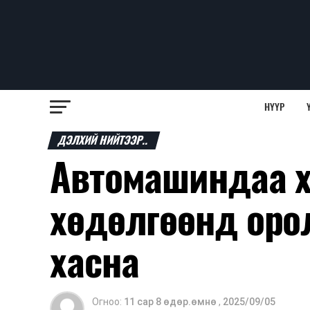
НҮҮР
ДЭЛХИЙ НИЙТЭЭР..
Автомашиндаа х
хөдөлгөөнд оро
хасна
Огноо:
11 сар 8 өдөр.өмнө
,
2025/09/05