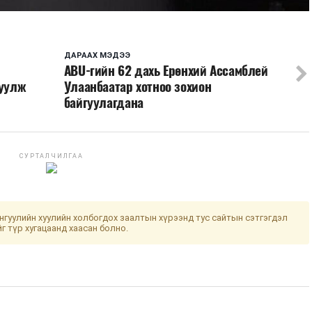
ДАРААХ МЭДЭЭ
ABU-гийн 62 дахь Ерөнхий Ассамблей
руулж
Улаанбаатар хотноо зохион
байгуулагдана
СУРТАЛЧИЛГАА
гуулийн хуулийн холбогдох заалтын хүрээнд тус сайтын сэтгэгдэл
йг түр хугацаанд хаасан болно.