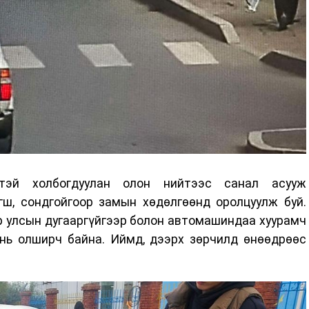
тэй холбогдуулан олон нийтээс санал асууж
ш, сондгойгоор замын хөдөлгөөнд оролцуулж буй.
р улсын дугааргүйгээр болон автомашиндаа хуурамч
 нь олширч байна. Иймд, дээрх зөрчилд өнөөдрөөс