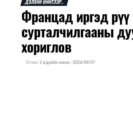
ДЭЛХИЙ НИЙТЭЭР..
Францад иргэд рүү
сурталчилгааны ду
хориглов
Огноо:
2 өдрийн өмнө
,
2026/08/07