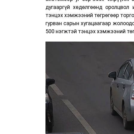
дугааргүй хөдөлгөөнд оролцвол 
тэнцэх хэмжээний төгрөгөөр торго
гурван сарын хугацаагаар жолоодо
500 нэгжтэй тэнцэх хэмжээний төг