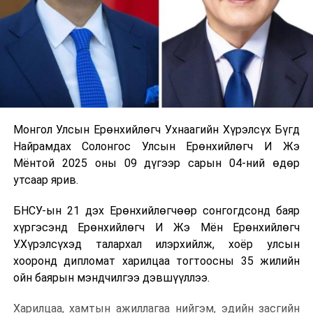
Монгол Улсын Ерөнхийлөгч Ухнаагийн Хүрэлсүх Бүгд
Найрамдах Солонгос Улсын Ерөнхийлөгч И Жэ
Мёнтой 2025 оны 09 дүгээр сарын 04-ний өдөр
утсаар ярив.
БНСУ-ын 21 дэх Ерөнхийлөгчөөр сонгогдсонд баяр
хүргэсэнд Ерөнхийлөгч И Жэ Мён Ерөнхийлөгч
У.Хүрэлсүхэд талархал илэрхийлж, хоёр улсын
хооронд дипломат харилцаа тогтоосны 35 жилийн
ойн баярын мэндчилгээ дэвшүүллээ.
Харилцаа, хамтын ажиллагаа нийгэм, эдийн засгийн