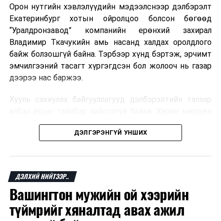
Орон нутгийн хэвлэлүүдийн мэдээлснээр дэлбэрэлт
Мароккогийн хөдөлмөр эрхлэлтийн сайд мэдэгджээ.
Екатеринбург хотын ойролцоо болсон бөгөөд
“Уралдронзавод” компанийн ерөнхий захирал
Владимир Ткачукийн амь насанд халдах оролдлого
байж болзошгүй байна. Тэрбээр хүнд бэртэж, эрчимт
эмчилгээний тасагт хүргэгдсэн бол жолооч нь газар
дээрээ нас баржээ.
Хууль сахиулах байгууллагууд дэлбэрэлтийн талаар
албан ёсны тайлбар хийгээгүй байна. Харин мөрдөн
шалгах байгууллага олон нийтэд аюултай аргаар
ДЭЛГЭРЭНГҮЙ УНШИХ
хүний амь насанд халдахыг завдсан гэх үндэслэлээр
эрүүгийн хэрэг үүсгэсэн талаар эх сурвалж
мэдээлжээ.
ДЭЛХИЙ НИЙТЭЭР..
“Уралдронзавод” компани 2023 онд Екатеринбург
Вашингтон мужийн ой хээрийн
хотод байгуулагдсан бөгөөд нисгэгчгүй нисэх
төхөөрөмж үйлдвэрлэдэг аж. Тус компанийн 2025
түймрийг хяналтад авах ажил
оны орлого 6.2 тэрбум рубль, цэвэр ашиг нь 1.9