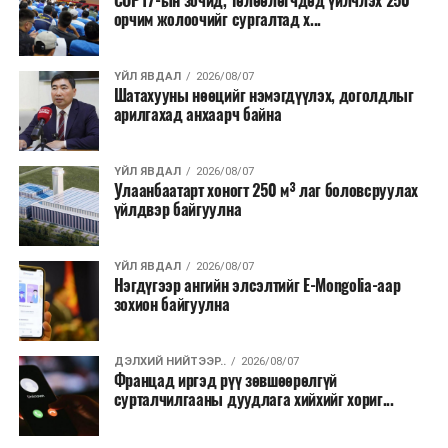
COP17-ын зочид, төлөөлөгчдөд үйлчлэх 250
Одоогоор АНУ даяар 13 мужид 90 гаруй томоохон ой,
орчим жолоочийг сургалтад х...
хээрийн түймэр идэвхтэй үргэлжилж байгаагийн
талаас илүү нь Орегон болон Вашингтон мужид
ҮЙЛ ЯВДАЛ
2026/08/07
бүртгэгдсэн байна. Цаг уурын байгууллагууд ойрын
Шатахууны нөөцийг нэмэгдүүлэх, доголдлыг
өдрүүдэд агаарын температур дахин огцом
арилгахад анхаарч байна
нэмэгдэж, хуурайшилт эрчимжих төлөвтэй байгааг
анхааруулсан бөгөөд энэ нь гал унтраах ажиллагаанд
ҮЙЛ ЯВДАЛ
2026/08/07
шинэ сорилт учруулж болзошгүйг онцолжээ.
Улаанбаатарт хоногт 250 м³ лаг боловсруулах
үйлдвэр байгуулна
ҮЙЛ ЯВДАЛ
2026/08/07
Нэгдүгээр ангийн элсэлтийг E-Mongolia-аар
зохион байгуулна
ДЭЛХИЙ НИЙТЭЭР..
2026/08/07
Францад иргэд рүү зөвшөөрөлгүй
сурталчилгааны дуудлага хийхийг хориг...