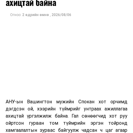
ахицтай байна
тэрбум рубльд хүрсэн гэж РБК мэдээлсэн байна.
Огноо:
2 өдрийн өмнө
,
2026/08/06
Одоогоор дэлбэрэлтийн шалтгаан, хэрэгт холбоотой
этгээдүүдийн талаар дэлгэрэнгүй мэдээлэл гараагүй
байна.
АНУ-ын Вашингтон мужийн Спокан хот орчимд
дэгдсэн ой, хээрийн түймрийг унтраах ажиллагаа
ахицтай үргэлжилж байна. Гал сөнөөгчид хот руу
ойртсон гурван том түймрийн эргэн тойронд
хамгаалалтын зурвас байгуулж чадсан ч цаг агаар