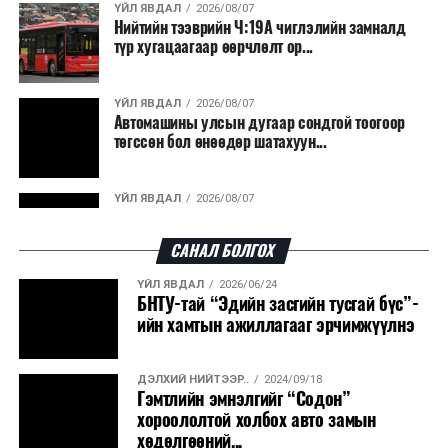
ҮЙЛ ЯВДАЛ
2026/08/07
Нийтийн тээврийн Ч:19А чиглэлийн замналд
түр хугацаагаар өөрчлөлт ор...
ҮЙЛ ЯВДАЛ
2026/08/07
Автомашины улсын дугаар сондгой тоогоор
төгссөн бол өнөөдөр шатахуун...
ҮЙЛ ЯВДАЛ
2026/08/07
Улаанбаатарт өдөртөө 30 хэм дулаан
САНАЛ БОЛГОХ
ҮЙЛ ЯВДАЛ
2026/06/24
ДЭЛХИЙ НИЙТЭЭР..
2026/08/06
БНТУ-тай “Эдийн засгийн тусгай бүс”-
“Уралдронзавод” компанийн ерөнхий
ийн хамтын ажиллагааг эрчимжүүлнэ
захирлын автомашиныг дэлбэлжээ...
ДЭЛХИЙ НИЙТЭЭР..
2024/09/18
ҮЙЛ ЯВДАЛ
2026/08/06
Гэмтлийн эмнэлгийг “Содон”
Сүхбаатар боомтоор тав хоногт 10 мянга гаруй
хороололтой холбох авто замын
тонн АИ-92 автобензин и...
хөдөлгөөний...