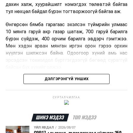
дахин халж, хуурайшилт нэмэгдэх төлөвтэй байгаа
тул нөхцөл байдал бүрэн тогтворжоогүй байгаа аж.
Өнгөрсөн бямба гарагаас эхэлсэн түймрийн улмаас
10 мянга гаруй акр газар шатаж, 700 гаруй барилга
бүрэн сүйдэж, 400 орчим барилга эвдэрч гэмтжээ.
Мөн хэдэн арван мянган иргэн орон гэрээ орхин
нүүлгэн шилжсэн байна. Одоогоор хүний амь нас
эрсэдсэн тохиолдол бүртгэгдээгүй бөгөөд сураггүй
байсан бүх хүнийг олжээ.
ДЭЛГЭРЭНГҮЙ УНШИХ
Албаныхны мэдээлснээр түймрийн нэг голомтыг
санаатайгаар тавьсан байж болзошгүй хэрэгт 37
настай Аарон Фариначчиг баривчилж, галдан
СУРТАЛЧИЛГАА
шатаасан гэх үндэслэлээр эрүүгийн хэрэг үүсгэн
шалгаж байна. Харин бусад хоёр түймрийн
шалтгааныг үргэлжлүүлэн тогтоож байгаа бөгөөд
ШИНЭ МЭДЭЭ
ТОП МЭДЭЭ
аянгын улмаас үүсээгүй гэж үзэж байгаа аж.
ҮЙЛ ЯВДАЛ
2026/08/07