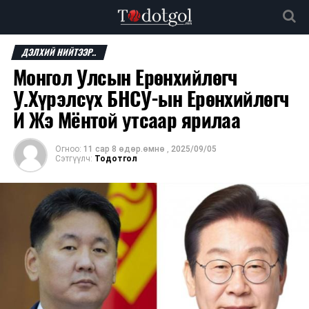
ДЭЛХИЙ НИЙТЭЭР..
Монгол Улсын Ерөнхийлөгч
У.Хүрэлсүх БНСУ-ын Ерөнхийлөгч
И Жэ Мёнтой утсаар ярилаа
Огноо:
11 сар 8 өдөр.өмнө
,
2025/09/05
Сэтгүүлч:
Тодотгол