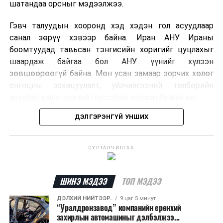
шатандаа орсныг мэдээлжээ.
Гэвч талуудын хооронд хэд хэдэн гол асуудлаар
санал зөрүү хэвээр байна. Иран АНУ Ираны
боомтуудад тавьсан тэнгисийн хоригийг цуцлахыг
шаардаж байгаа бол АНУ үүнийг хүлээн
зөвшөөрөөгүй байна. Мөн усан замаар зорчих хөлөг
онгоцны зохицуулалт, үйлчилгээний төлбөрийн
асуудал хэлэлцээний гол сэдэв хэвээр байгаа аж.
ДЭЛГЭРЭНГҮЙ УНШИХ
Хэлэлцээрийн төсөлд Персийн булан руу нэвтрэх
хөлөг онгоцыг Ираны тал, булангаас гарах
хөдөлгөөнийг Оманы тал зохицуулах хувилбар
СУРТАЛЧИЛГАА
тусгагдсан талаар мэдээлжээ. Харин үйлчилгээний
төлбөр авах асуудал дээр талууд нэгдсэн байр
сууринд хүрээгүй байна.
ШИНЭ МЭДЭЭ
ТОП МЭДЭЭ
ДЭЛХИЙ НИЙТЭЭР..
9 цаг 5 минут
Ормузын хоолой дахин нээгдсэнээр дэлхийн газрын
“Уралдронзавод” компанийн ерөнхий
тосны нийлүүлэлт хэвийн болж, эрчим хүчний зах
захирлын автомашиныг дэлбэлжээ...