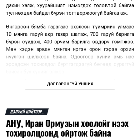
дахин халж, хуурайшилт нэмэгдэх төлөвтэй байгаа
тул нөхцөл байдал бүрэн тогтворжоогүй байгаа аж.
Өнгөрсөн бямба гарагаас эхэлсэн түймрийн улмаас
10 мянга гаруй акр газар шатаж, 700 гаруй барилга
бүрэн сүйдэж, 400 орчим барилга эвдэрч гэмтжээ.
Мөн хэдэн арван мянган иргэн орон гэрээ орхин
нүүлгэн шилжсэн байна. Одоогоор хүний амь нас
эрсэдсэн тохиолдол бүртгэгдээгүй бөгөөд сураггүй
байсан бүх хүнийг олжээ.
ДЭЛГЭРЭНГҮЙ УНШИХ
Албаныхны мэдээлснээр түймрийн нэг голомтыг
санаатайгаар тавьсан байж болзошгүй хэрэгт 37
настай Аарон Фариначчиг баривчилж, галдан
шатаасан гэх үндэслэлээр эрүүгийн хэрэг үүсгэн
ДЭЛХИЙ НИЙТЭЭР..
шалгаж байна. Харин бусад хоёр түймрийн
АНУ, Иран Ормузын хоолойг нээх
шалтгааныг үргэлжлүүлэн тогтоож байгаа бөгөөд
тохиролцоонд ойртож байна
аянгын улмаас үүсээгүй гэж үзэж байгаа аж.