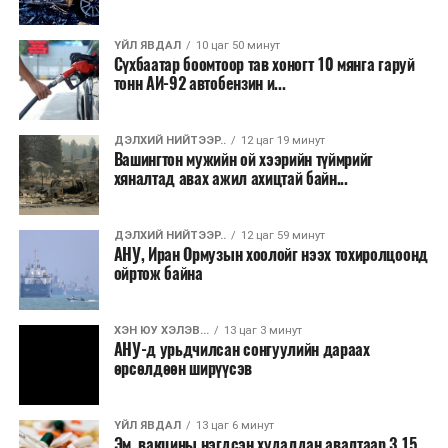
зээлд үүсээд буй дарамт буурах боломжтой гэж
шинжээчид үзэж байна. Гэвч бүс нутгийн аюулгүй
ҮЙЛ ЯВДАЛ
10 цаг 50 минут
байдлын нөхцөл байдал тогтворжоогүй бөгөөд
Сүхбаатар боомтоор тав хоногт 10 мянга гаруй
хэлэлцээр эцэслэн батлагдах хүртэл тодорхойгүй
тонн АИ-92 автобензин и...
байдал үргэлжилсээр байгаа юм.
ДЭЛХИЙ НИЙТЭЭР..
12 цаг 19 минут
Вашингтон мужийн ой хээрийн түймрийг
хяналтад авах ажил ахицтай байн...
ДЭЛХИЙ НИЙТЭЭР..
12 цаг 59 минут
АНУ, Иран Ормузын хоолойг нээх тохиролцоонд
ойртож байна
ХЭН ЮУ ХЭЛЭВ...
13 цаг 3 минут
АНУ-д урьдчилсан сонгуулийн дараах
өрсөлдөөн ширүүсэв
ҮЙЛ ЯВДАЛ
13 цаг 6 минут
Эм, вакцины нэгдсэн худалдан авалтаар 3.15