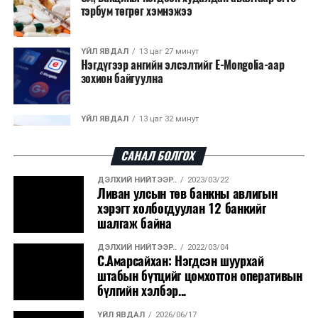
тэрбум төгрөг хэмнэжээ
ҮЙЛ ЯВДАЛ
13 цаг 27 минут
Нэгдүгээр ангийн элсэлтийг E-Mongolia-аар
зохион байгуулна
ҮЙЛ ЯВДАЛ
13 цаг 32 минут
Улсын чанартай хатуу хучилттай авто замын
талаас илүү хувь нь 13-аас...
САНАЛ БОЛГОХ
ДЭЛХИЙ НИЙТЭЭР..
2023/03/22
ҮЙЛ ЯВДАЛ
13 цаг 36 минут
Ливан улсын төв банкны авлигын
Засгийн газар энэ оныг дуустал санхүүгийн
хэрэгт холбогдуулан 12 банкийг
хэмнэлтийн горимд шилжинэ
шалгаж байна
ДЭЛХИЙ НИЙТЭЭР..
2022/03/04
ХЭН ЮУ ХЭЛЭВ...
14 цаг 4 минут
С.Амарсайхан: Нэгдсэн шуурхай
Шатахууны импортын гаалийн албан татварыг
штабын бүтцийг цомхотгон оперативын
2027 оны хоёрдугаар сарын ...
бүлгийн хэлбэр...
ҮЙЛ ЯВДАЛ
2026/06/17