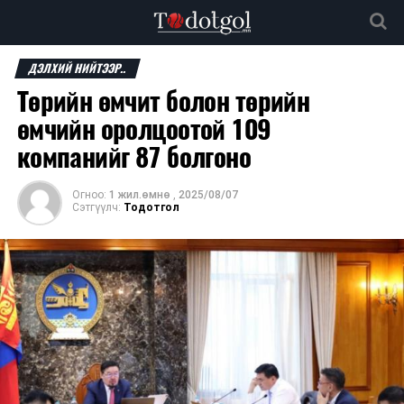
ДЭЛХИЙ НИЙТЭЭР..
Төрийн өмчит болон төрийн
өмчийн оролцоотой 109
компанийг 87 болгоно
Огноо:
1 жил.өмнө
,
2025/08/07
Сэтгүүлч:
Тодотгол