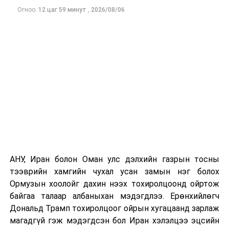
Одоогоор АНУ даяар 13 мужид 90 гаруй томоохон ой,
Огноо:
12 цаг 59 минут
,
2026/08/06
хээрийн түймэр идэвхтэй үргэлжилж байгаагийн
талаас илүү нь Орегон болон Вашингтон мужид
бүртгэгдсэн байна. Цаг уурын байгууллагууд ойрын
өдрүүдэд агаарын температур дахин огцом
нэмэгдэж, хуурайшилт эрчимжих төлөвтэй байгааг
анхааруулсан бөгөөд энэ нь гал унтраах ажиллагаанд
шинэ сорилт учруулж болзошгүйг онцолжээ.
АНУ, Иран болон Оман улс дэлхийн газрын тосны
тээврийн хамгийн чухал усан замын нэг болох
Ормузын хоолойг дахин нээх тохиролцоонд ойртож
байгаа талаар албаныхан мэдэгдлээ. Ерөнхийлөгч
Дональд Трамп тохиролцоог ойрын хугацаанд зарлаж
магадгүй гэж мэдэгдсэн бол Иран хэлэлцээ эцсийн