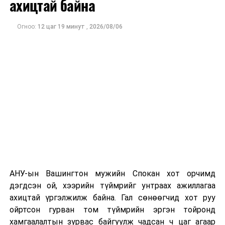
ахицтай байна
тэрбум рубльд хүрсэн гэж РБК мэдээлсэн байна.
Огноо:
12 цаг 19 минут
,
2026/08/06
Одоогоор дэлбэрэлтийн шалтгаан, хэрэгт холбоотой
этгээдүүдийн талаар дэлгэрэнгүй мэдээлэл гараагүй
байна.
АНУ-ын Вашингтон мужийн Спокан хот орчимд
дэгдсэн ой, хээрийн түймрийг унтраах ажиллагаа
ахицтай үргэлжилж байна. Гал сөнөөгчид хот руу
ойртсон гурван том түймрийн эргэн тойронд
хамгаалалтын зурвас байгуулж чадсан ч цаг агаар