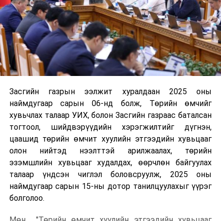
Засгийн газрын ээлжит хуралдаан 2025 оны
наймдугаар сарын 06-нд болж, Төрийн өмчийг
хувьчлах талаар УИХ, болон Засгийн газраас баталсан
тогтоол, шийдвэрүүдийн хэрэгжилтийг дүгнэн,
цаашид төрийн өмчит хуулийн этгээдийн хувьцааг
олон нийтэд нээлттэй арилжаалах, төрийн
эзэмшлийн хувьцааг худалдах, өөрчлөн байгуулах
талаар үндсэн чиглэл боловсруулж, 2025 оны
наймдугаар сарын 15-ны дотор танилцуулахыг үүрэг
болголоо.
Мөн "Төрийн өмчит хуулийн этгээдийн хувьцааг