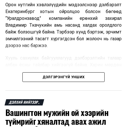
өмчийн бодлого зохицуулалтын газрын дарга
Орон нутгийн хэвлэлүүдийн мэдээлснээр дэлбэрэлт
Б.Цэнгэл ярилаа.
Екатеринбург хотын ойролцоо болсон бөгөөд
“Уралдронзавод” компанийн ерөнхий захирал
Владимир Ткачукийн амь насанд халдах оролдлого
ДАРААХ МЭДЭЭ
УБЦТС: Өнөөдөр хийгдэх засварын хуваарь
байж болзошгүй байна. Тэрбээр хүнд бэртэж, эрчимт
эмчилгээний тасагт хүргэгдсэн бол жолооч нь газар
ӨМНӨХ МЭДЭЭ
Төрийн жинхэнэ албан хаагчдын ажлын гүйцэтгэл,
дээрээ нас баржээ.
үнэлгээг олон нийтэд нээлттэй болгоно
Хууль сахиулах байгууллагууд дэлбэрэлтийн талаар
албан ёсны тайлбар хийгээгүй байна. Харин мөрдөн
шалгах байгууллага олон нийтэд аюултай аргаар
ДЭЛГЭРЭНГҮЙ УНШИХ
хүний амь насанд халдахыг завдсан гэх үндэслэлээр
эрүүгийн хэрэг үүсгэсэн талаар эх сурвалж
мэдээлжээ.
ДЭЛХИЙ НИЙТЭЭР..
“Уралдронзавод” компани 2023 онд Екатеринбург
Вашингтон мужийн ой хээрийн
хотод байгуулагдсан бөгөөд нисгэгчгүй нисэх
төхөөрөмж үйлдвэрлэдэг аж. Тус компанийн 2025
түймрийг хяналтад авах ажил
оны орлого 6.2 тэрбум рубль, цэвэр ашиг нь 1.9