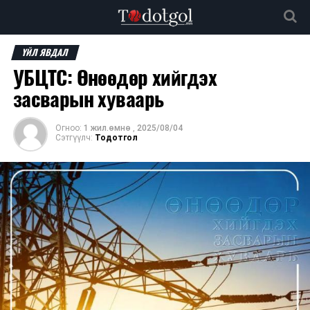
ҮЙЛ ЯВДАЛ
УБЦТС: Өнөөдөр хийгдэх
засварын хуваарь
Огноо:
1 жил.өмнө
,
2025/08/04
Сэтгүүлч:
Тодотгол