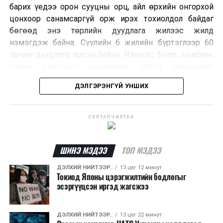
барих үедээ орон сууцны орц, айл өрхийн онгорхой
цонхоор санамсаргүй орж ирэх тохиолдол байдаг
бөгөөд энэ төрлийн дуудлага жилээс жилд
нэмэгдэж байна. Сүүлийн 6 жилийн бүртэглээр 60
орчим дуудлага ирсэн байна. Иймээс булаг, цөөрөм,
голын ойролцоо амьдардаг иргэд цонхондоо
хамгаалалтын тор суурилуулж, урьдчилан
ДЭЛГЭРЭНГҮЙ УНШИХ
сэргийлэхийг зөвлөж байна.
Хэрэв сарьсан багваахайн дуудлага өгөхөөр бол
СУРТАЛЧИЛГАА
ажлын цагаар Нийслэлийн Байгаль орчны газрын
72720303, ажлын бус цагаар нийслэлийн Шуурхай
удирдлага зохицуулалтын төвийн 11-310005
ШИНЭ МЭДЭЭ
ТОП МЭДЭЭ
дугаарын утсаар яаралтай мэдээлэл өгч, дуудлага
ДЭЛХИЙ НИЙТЭЭР..
13 цаг 12 минут
өгөх боломжтойг Нийслэлийн Байгаль Орчны Газраас
Токиод Японы цэрэгжилтийн бодлогыг
зөвлөв.
эсэргүүцсэн иргэд жагсжээ
ДЭЛХИЙ НИЙТЭЭР..
13 цаг 22 минут