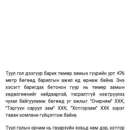
Таны хүүхэд өнгөрсөн жил цэцэрлэгт
хамрагдсан бол тухайн цэцэрлэгтээ
"Үргэлжлүүлж явах" эсэх сонголтыг хийх
Хэрэв шилжилт хөдөлгөөн хийх бол 2026 оны
08 дугаар сарын 07-ны өдрөөс өмнө
баталгаажуулсан байх.
Туул гол дээгүүр барих төмөр замын гүүрийн урт 476
метр бөгөөд барилгын ажил ид өрнөж байна. Энэ
хэсэгт баригдах бетонон гүүр нь төмөр замын
хөдөлгөөнийг найдвартай, тасралтгүй нэвтрүүлэх
чухал байгууламж бөгөөд уг ажлыг "Очирням" ХХК,
"Тэргүүн саруул зам" ХХК, "Хотгорзам" ХХК зэрэг
таван компани гүйцэтгэж байна.
Туул голын орчим нь газарзүйн хувьд нам дор, хотгор