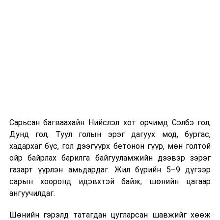
Компанийн удирдлагуудын мэдээлснээр газарзүйн
хүндрэлтэй нөхцөлд ажиллаж байгаа ч шаардлагатай
инженерийн шийдлийг хэрэгжүүлж, дам нуруу
угсралтын ажлыг төлөвлөсөн хугацаанд дуусгахаар
хичээн ажиллаж байна гэв
гэж Зам, тээврийн яамнаас
мэдээллээ.
Сарьсан багваахайн Нийслэл хот орчимд Сэлбэ гол,
Дунд гол, Туул голын эрэг дагуух мод, бургас,
хадархаг бүс, гол дээгүүрх бетонон гүүр, мөн голтой
ойр байрлах барилга байгууламжийн дээвэр зэрэг
газарт үүрлэн амьдардаг. Жил бүрийн 5–9 дүгээр
сарын хооронд идэвхтэй байж, шөнийн цагаар
ангуучилдаг.
Шөнийн гэрэлд татагдан цугларсан шавжийг хөөж