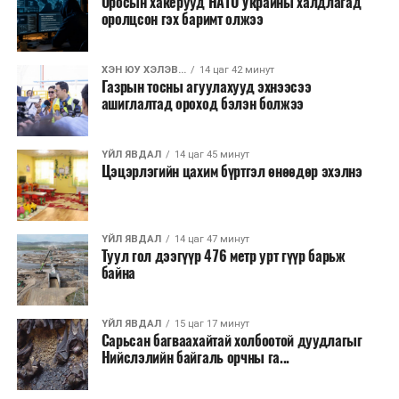
Оросын хакерууд НАТО Украины халдлагад
оролцсон гэх баримт олжээ
ХЭН ЮУ ХЭЛЭВ...
14 цаг 42 минут
Газрын тосны агуулахууд эхнээсээ
ашиглалтад ороход бэлэн болжээ
ҮЙЛ ЯВДАЛ
14 цаг 45 минут
Цэцэрлэгийн цахим бүртгэл өнөөдөр эхэлнэ
ҮЙЛ ЯВДАЛ
14 цаг 47 минут
Туул гол дээгүүр 476 метр урт гүүр барьж
байна
ҮЙЛ ЯВДАЛ
15 цаг 17 минут
Сарьсан багваахайтай холбоотой дуудлагыг
Нийслэлийн байгаль орчны га...