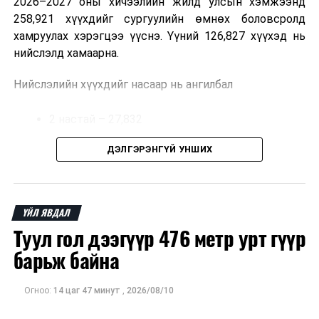
2026–2027 оны хичээлийн жилд улсын хэмжээнд
258,921 хүүхдийг сургуулийн өмнөх боловсролд
хамруулах хэрэгцээ үүснэ. Үүний 126,827 хүүхэд нь
нийслэлд хамаарна.
Нийслэлийн хүүхдийг насаар нь ангилбал
2 настай – 27,832
3 настай – 31,303
ДЭЛГЭРЭНГҮЙ УНШИХ
4 настай – 32,002
5 настай – 35,690 хүүхэд байна.
ҮЙЛ ЯВДАЛ
Туул гол дээгүүр 476 метр урт гүүр
Иргэд хүүхдээ цэцэрлэгт хамруулах үйлчилгээг
авахдаа дараах зүйлсийг анхаарна уу.
барьж байна
Өөрийн болон хүүхдийнхээ хаягийн бүртгэл,
Огноо:
14 цаг 47 минут
,
2026/08/10
мэдээллийг нягталж, баталгаажуулсан байх