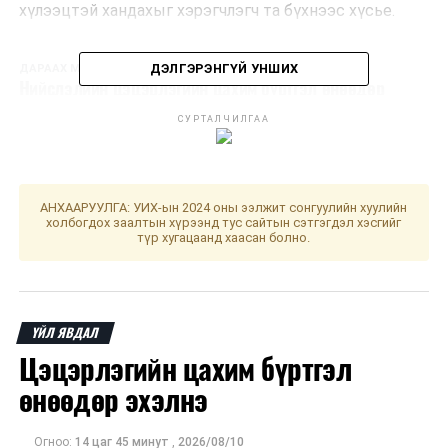
хүлээцтэй хандахыг хэрэгчлэгч та бүхнээс хүсье.
ДЭЛГЭРЭНГҮЙ УНШИХ
ДАРААХ МЭДЭЭ
Нийслэлийн цэцэрлэгийн цахим бүртгэл өнөөдөр
эхэлнэ
СУРТАЛЧИЛГАА
ӨМНӨХ МЭДЭЭ
Улаанбаатарт өдөртөө 23 хэм дулаан
АНХААРУУЛГА: УИХ-ын 2024 оны ээлжит сонгуулийн хуулийн
холбогдох заалтын хүрээнд тус сайтын сэтгэгдэл хэсгийг
түр хугацаанд хаасан болно.
ҮЙЛ ЯВДАЛ
Цэцэрлэгийн цахим бүртгэл
өнөөдөр эхэлнэ
Огноо:
14 цаг 45 минут
,
2026/08/10