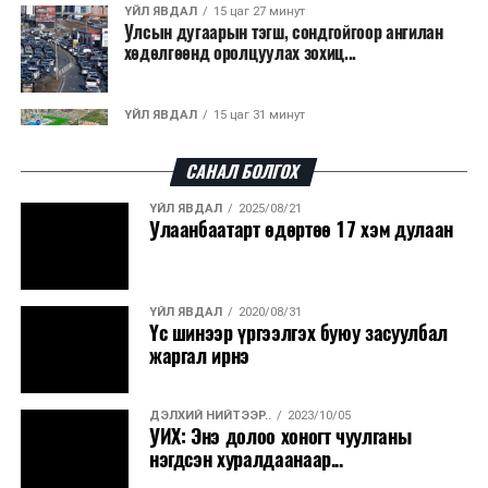
ҮЙЛ ЯВДАЛ
15 цаг 27 минут
Улсын дугаарын тэгш, сондгойгоор ангилан
хөдөлгөөнд оролцуулах зохиц...
ҮЙЛ ЯВДАЛ
15 цаг 31 минут
Нарантуул, Дүнжингарав, Шинэ 100 айл
худалдааны төвүүдийн авто зогсо...
САНАЛ БОЛГОХ
ҮЙЛ ЯВДАЛ
2025/08/21
ҮЙЛ ЯВДАЛ
15 цаг 35 минут
Улаанбаатарт өдөртөө 17 хэм дулаан
КОП17-д ажиллах онцгой байдлын
бүрэлдэхүүн хамтарсан дадлага сургуул...
ҮЙЛ ЯВДАЛ
2020/08/31
ҮЙЛ ЯВДАЛ
15 цаг 42 минут
Үс шинээр үргээлгэх буюу засуулбал
Улаанбаатарт өдөртөө 20 хэм дулаан
жаргал ирнэ
ДЭЛХИЙ НИЙТЭЭР..
2023/10/05
ҮЙЛ ЯВДАЛ
2026/08/07
УИХ: Энэ долоо хоногт чуулганы
COP17-ын зочид, төлөөлөгчдөд үйлчлэх 250
нэгдсэн хуралдаанаар...
орчим жолоочийг сургалтад х...