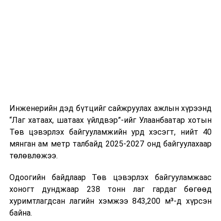
ажлын нэг хэсэг гэж
Зам, тээврийн яамнаас
үүсвэрийг нэмэгдүүлэх чиглэлд анхаарч байна.
мэдээллээ.
Замын-Үүд боомтоор 2000 тонн дизель түлш орж
ирсэн бөгөөд шилжүүлэн ачих ажиллагаа хийгдэж
байна" гэлээ
гэж Аж үйлдвэр, эрдэс баялгийн яамнаас
мэдээллээ.
Инженерийн дэд бүтцийг сайжруулах ажлын хүрээнд
“Лаг хатаах, шатаах үйлдвэр”-ийг Улаанбаатар хотын
Төв цэвэрлэх байгууламжийн урд хэсэгт, нийт 40
мянган ам метр талбайд 2025-2027 онд байгуулахаар
төлөвлөжээ.
Одоогийн байдлаар Төв цэвэрлэх байгууламжаас
хоногт дунджаар 238 тонн лаг гардаг бөгөөд
хуримтлагдсан лагийн хэмжээ 843,200 м³-д хүрсэн
байна.