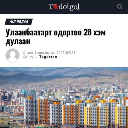
ҮЙЛ ЯВДАЛ
Улаанбаатарт өдөртөө 28 хэм
дулаан
Огноо:
1 жил.өмнө
,
2025/07/31
Сэтгүүлч:
Тодотгол