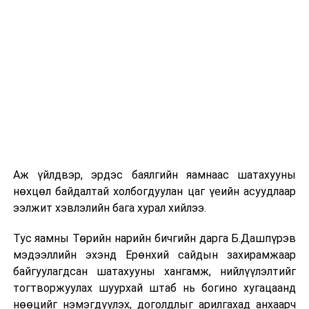
шат, маршрут, хөдөлгөөний зохион байгуулалт,
цагийн менежмент, мэдээлэл дамжуулах журам,
холбогдох байгууллагуудын уялдаа холбоо, аюулгүй
ажиллагааны чиглэлээр жолооч нарыг сургалт, арга
зүйгээр хангаж байна.
Мөн зам тээврийн осол, саатал болон бусад эрсдэл,
онцгой нөхцөл үүссэн үед авах арга хэмжээ, ачаалал
ихтэй нөхцөлд тайван, зөв, шуурхай шийдвэр гаргах,
өдөр тутмын ажлын бэлэн байдлыг хангах зэрэг
практик ур чадварыг сургалтын хөтөлбөрт тусгажээ.
Аж үйлдвэр, эрдэс баялгийн яамнаас шатахууны
нөхцөл байдалтай холбогдуулан цаг үеийн асуудлаар
Сургалтыг танилцуулах лекц, асуулт-хариулт,
ээлжит хэвлэлийн бага хурал хийлээ.
жишээнд суурилсан сургалт, багаар ажиллах дасгал,
маршрут болон тээвэрлэлтийн урсгалын зураглалтай
Тус яамны Төрийн нарийн бичгийн дарга Б.Дашпүрэв
танилцах, онцгой нөхцөлд ажиллах дадлага зэрэг
мэдээллийн эхэнд Ерөнхий сайдын захирамжаар
онол, практик хосолсон хэлбэрээр зохион байгуулж
байгуулагдсан шатахууны хангамж, нийлүүлэлтийг
байна.
тогтворжуулах шуурхай штаб нь богино хугацаанд
нөөцийг нэмэгдүүлэх, доголдлыг арилгахад анхаарч