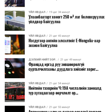
байгууламжаас гардаг лагийг байгаль орчинд аюулгүй
аргаар боловсруулж, эзлэхүүнийг эрс бууруулах
ҮЙЛ ЯВДАЛ
19 цаг 34 минут
Улаанбаатарт хоногт 250 м³ лаг боловсруулах
зориулалттай. Лагийг өндөр температурт шатааснаар
үйлдвэр байгуулна
эзлэхүүн нь 90 хүртэл хувиар буурч, бактери, вирус
болон бусад өвчин үүсгэгч бичил биетнийг устгах
боломжтой.
ҮЙЛ ЯВДАЛ
21 цаг 45 минут
Нэгдүгээр ангийн элсэлтийг E-Mongolia-аар
зохион байгуулна
Түүнчлэн шаталтын явцад үүсэх дулааныг цахилгаан
болон дулааны эрчим хүч үйлдвэрлэхэд ашиглаж
болдог. Зарим технологийн хувьд шаталтын дараа
ДЭЛХИЙ НИЙТЭЭР..
21 цаг 49 минут
Францад иргэд рүү зөвшөөрөлгүй
үлдэх үнснээс фосфор зэрэг ашигт эрдсийг сэргээн
сурталчилгааны дуудлага хийхийг хориг...
авах боломжтой аж.
Япон, Герман, Швейцар, Нидерланд, Өмнөд Солонгос
ҮЙЛ ЯВДАЛ
21 цаг 54 минут
зэрэг улс лаг хатаах, шатаах технологийг ашиглаж
Нийтийн тээврийн Ч:19А чиглэлийн замналд
түр хугацаагаар өөрчлөлт ор...
байна. Тухайлбал, Германд лаг шатаах үйлдвэрээс
гарсан үнснээс фосфор сэргээн авах технологи
ашигладаг бол Нидерландад төвлөрсөн лаг
ҮЙЛ ЯВДАЛ
21 цаг 55 минут
Автомашины улсын дугаар сондгой тоогоор
боловсруулах үйлдвэрүүдээр дулаан, цахилгаан