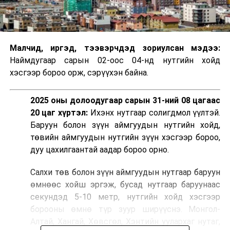
Малчид, иргэд, тээвэрчдэд зориулсан мэдээ:
Наймдугаар сарын 02-оос 04-нд нутгийн хойд
хэсгээр бороо орж, сэрүүхэн байна.
2025 оны долоодугаар сарын 31-ний 08 цагаас
20 цаг хүртэл:
Ихэнх нутгаар солигдмол үүлтэй.
Баруун болон зүүн аймгуудын нутгийн хойд,
төвийн аймгуудын нутгийн зүүн хэсгээр бороо,
дуу цахилгаантай аадар бороо орно.
Салхи төв болон зүүн аймгуудын нутгаар баруун
өмнөөс хойш эргэж, бусад нутгаар баруунаас
секундэд 5-10 метр, нутгийн хойд хэсгээр
борооны өмнө түр зуур ширүүснэ. Монгол-
Алтай, Хангай, Хөвсгөл, Хэнтийн уулархаг нутаг,