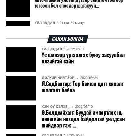
төгссөн бол өнөөдөр шатахуун...
эрчим хүч үйлдвэрлэдэг.
Ийнхүү лаг хатаах, шатаах технологийг лагийн
ҮЙЛ ЯВДАЛ
21 цаг 59 минут
эзлэхүүнийг бууруулахын зэрэгцээ эрчим хүч
Улаанбаатарт өдөртөө 30 хэм дулаан
үйлдвэрлэх, нөөцийг дахин ашиглах чиглэлээр олон
САНАЛ БОЛГОХ
улсад өргөн ашиглаж байна.
ҮЙЛ ЯВДАЛ
2022/12/07
ДЭЛХИЙ НИЙТЭЭР..
2026/08/06
Үс шинээр үргээлгэх буюу засуулбал
“Уралдронзавод” компанийн ерөнхий
өлзийтэй сайн
захирлын автомашиныг дэлбэлжээ...
ДЭЛХИЙ НИЙТЭЭР..
2020/09/24
ҮЙЛ ЯВДАЛ
2026/08/06
Я.Содбаатар: Төр байгаа цагт хяналт
Сүхбаатар боомтоор тав хоногт 10 мянга гаруй
шалгалт байна
тонн АИ-92 автобензин и...
ХЭН ЮУ ХЭЛЭВ...
2020/03/10
ДЭЛХИЙ НИЙТЭЭР..
2026/08/06
Ө.Болдсайхан: Буудай импортлох нь
Вашингтон мужийн ой хээрийн түймрийг
өнөөгийн нөхцөл байдалтай уялдсан
хяналтад авах ажил ахицтай байн...
шийдвэр гэж ...
ҮЙЛ ЯВДАЛ
2022/10/25