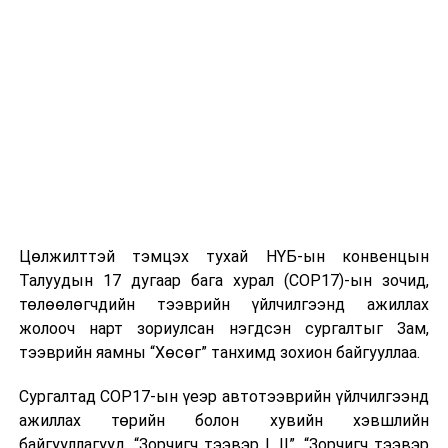
метр, борооны өмнө түр зуур ширүүснэ.
23-25 хэм дулаан байна.
2025 оны наймдугаар сарын 01-нээс 05-ныг
хүртэлх
цаг агаарын урьдчилсан төлөв
01-нд баруун болон зүүн аймгуудын нутгийн
хойд хэсэг, төвийн аймгуудын нутгийн зарим
газраар, 02-нд баруун аймгуудын нутгийн хойд
хэсэг, төвийн аймгуудын ихэнх нутаг, зүүн
Цөлжилттэй тэмцэх тухай НҮБ-ын конвенцын
аймгуудын нутгийн баруун хэсэг, говийн
Талуудын 17 дугаар бага хурал (COP17)-ын зочид,
аймгуудын нутгийн зарим газраар, 03-нд баруун
төлөөлөгчдийн тээврийн үйлчилгээнд ажиллах
болон төвийн аймгуудын нутгийн баруун хэсэг,
жолооч нарт зориулсан нэгдсэн сургалтыг Зам,
говь, зүүн аймгуудын нутгийн зарим газраар, 04-
тээврийн яамны “Хөсөг” танхимд зохион байгууллаа.
нд баруун аймгуудын ихэнх нутаг, төвийн
Сургалтад COP17-ын үеэр автотээврийн үйлчилгээнд
аймгуудын нутгийн баруун болон өмнөд хэсгээр
ажиллах төрийн болон хувийн хэвшлийн
бороо, дуу цахилгаантай аадар бороо орно. Салхи
байгууллагууд, “Зорчигч тээвэр I, II”, “Зорчигч тээвэр
ихэнх хугацаанд секундэд 5-10 метр, борооны