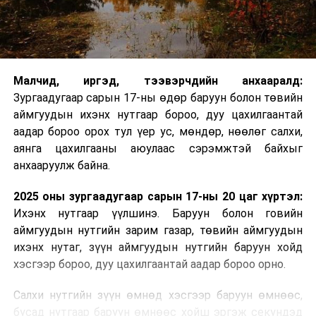
Малчид, иргэд, тээвэрчдийн анхааралд:
Зургаадугаар сарын 17-ны өдөр баруун болон төвийн
аймгуудын ихэнх нутгаар бороо, дуу цахилгаантай
аадар бороо орох тул үер ус, мөндөр, нөөлөг салхи,
аянга цахилгааны аюулаас сэрэмжтэй байхыг
анхааруулж байна.
2025 оны зургаадугаар сарын 17-ны 20 цаг хүртэл:
Ихэнх нутгаар үүлшинэ. Баруун болон говийн
аймгуудын нутгийн зарим газар, төвийн аймгуудын
ихэнх нутаг, зүүн аймгуудын нутгийн баруун хойд
хэсгээр бороо, дуу цахилгаантай аадар бороо орно.
Салхи нутгийн зүүн өмнөд хэсгээр баруун өмнөөс,
бусад нутгаар баруун өмнөөс хойш эргэж секундэд