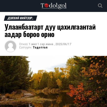
ДЭЛХИЙ НИЙТЭЭР..
Улаанбаатарт дуу цахилгаантай
аадар бороо орно
Огноо:
1 жил 1 сар.өмнө
,
2025/06/17
Сэтгүүлч:
Тодотгол