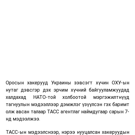
Мөн Япон улс атомын бөмбөгийн халдлагад өртсөн
дэлхийн цорын ганц улс гэдгийг сануулж, тус улсын
пуужингийн хүчин чадлыг нэмэгдүүлэх болон цөмийн
зэвсэгтэй холбоотой асуудал хэлэлцэгдэж байгааг
эсэргүүцжээ.
“Япон улс цөмийн зэвсэгтэй байж болохгүй” хэмээн
жагсагчид онцолсон байна.
Тэд цэргийн хүчин чадлыг нэмэгдүүлэх нь жинхэнэ
аюулгүй байдлыг бий болгох арга зам биш гэж үзэж,
Япон улс өнгөрсөн дайны түүхээс сургамж авч,
Оросын хакерууд Украины зэвсэгт хүчин ОХУ-ын
дайны эмгэнэлт явдлыг дахин давтахаас зайлсхийх
нутаг дэвсгэр дэх эрчим хүчний байгууламжуудад
ёстойг уриалжээ.
халдахад НАТО-той холбоотой мэргэжилтнүүд
тагнуулын мэдээллээр дэмжлэг үзүүлсэн гэх баримт
олж авсан талаар ТАСС агентлаг наймдугаар сарын 7-
нд мэдээлжээ.
ТАСС-ын мэдээлснээр, нэрээ нууцалсан хакеруудын