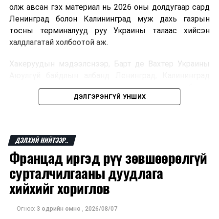
олж авсан гэх материал нь 2026 оны долдугаар сард
Ленинград болон Калининград муж дахь газрын
тосны терминалууд руу Украины талаас хийсэн
халдлагатай холбоотой аж.
Хакеруудын мэдээлснээр, Барт де Вахтер Украины
Аюулгүй байдлын албанд Ленинград, Калининград
муж дахь газрын тосны терминалууд болон
ДЭЛГЭРЭНГҮЙ УНШИХ
“Газпром”-ын шингэрүүлсэн байгалийн хий
тээвэрлэгч хөлөг онгоцны байршлын талаарх
мэдээлэл дамжуулсан гэх цахим харилцааны
баримтыг олж авчээ.
ДЭЛХИЙ НИЙТЭЭР..
Францад иргэд рүү зөвшөөрөлгүй
Мөн олдсон гэх захидал харилцаанд Барт де Вахтер
Украины Аюулгүй байдлын албаны Олон улсын
сурталчилгааны дуудлага
хамтын ажиллагааны төвийн төлөөлөгчидтэй цахим
хийхийг хориглов
уулзалт зохион байгуулах санал тавьж, өөрийн
байгууллагын удирдлагыг оролцуулах талаар дурдсан
Огноо:
3 өдрийн өмнө
,
2026/08/07
байна. Украины талаас хошууч Михаил Марченког уг