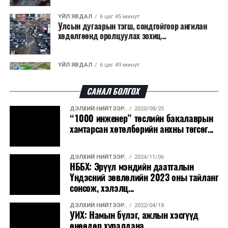
ҮЙЛ ЯВДАЛ
6 цаг 45 минут
Улсын дугаарын тэгш, сондгойгоор ангилан
хөдөлгөөнд оролцуулах зохиц...
ҮЙЛ ЯВДАЛ
6 цаг 49 минут
Нарантуул, Дүнжингарав, Шинэ 100 айл
худалдааны төвүүдийн авто зогсо...
САНАЛ БОЛГОХ
ДЭЛХИЙ НИЙТЭЭР..
2020/08/25
ҮЙЛ ЯВДАЛ
6 цаг 53 минут
“1000 инженер” төслийн бакалаврын
КОП17-д ажиллах онцгой байдлын
хамтарсан хөтөлбөрийн анхны төгсөг...
бүрэлдэхүүн хамтарсан дадлага сургуул...
ДЭЛХИЙ НИЙТЭЭР..
2024/11/06
ҮЙЛ ЯВДАЛ
7 цагын өмнө
НББХ: Эрүүл мэндийн даатгалын
Улаанбаатарт өдөртөө 20 хэм дулаан
Үндэсний зөвлөлийн 2023 оны тайланг
сонсож, хэлэлц...
ДЭЛХИЙ НИЙТЭЭР..
2022/04/18
ҮЙЛ ЯВДАЛ
2026/08/07
УИХ: Намын бүлэг, ажлын хэсгүүд
COP17-ын зочид, төлөөлөгчдөд үйлчлэх 250
өнөөдөр хуралдана