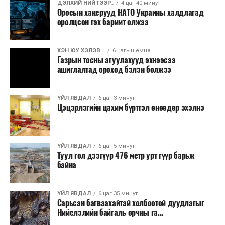
ДЭЛХИЙ НИЙТЭЭР..
4 цаг 40 минут
Оросын хакерууд НАТО Украины халдлагад
Хуулийг зөрчиж дуудлага хийсэн хувь хүнийг нэг
оролцсон гэх баримт олжээ
дуудлага тутамд 75 мянга хүртэлх евро, аж ахуйн
нэгжийг 375 мянга хүртэлх еврогоор торгох
ХЭН ЮУ ХЭЛЭВ...
6 цагын өмнө
боломжтой. Харин хэрэглэгч өөрөө зөвшөөрсөн,
Газрын тосны агуулахууд эхнээсээ
эсвэл тухайн компанитай өмнө нь гэрээний
ашиглалтад ороход бэлэн болжээ
харилцаатай бөгөөд шинэ үйлчилгээ санал болгож
буй тохиолдолд хориг үйлчлэхгүй. Иргэд
ҮЙЛ ЯВДАЛ
6 цаг 3 минут
зөвшөөрөлгүй дуудлагын талаар төрийн цахим
Цэцэрлэгийн цахим бүртгэл өнөөдөр эхэлнэ
хуудсаар мэдээлэх боломжтой.
Шинэ хууль Францын зах зээлд үйлчилдэг гадаадын
ҮЙЛ ЯВДАЛ
6 цаг 5 минут
дуудлагын төвүүдэд нөлөөлөхөөр байна. Тухайлбал,
Туул гол дээгүүр 476 метр урт гүүр барьж
Мароккогийн дуудлагын төвүүдийн орлогын 80 гаруй
байна
хувь Францын зах зээлээс бүрддэг бөгөөд тус улсын
40–50 мянган ажлын байр эрсдэлд орж болзошгүйг
ҮЙЛ ЯВДАЛ
6 цаг 35 минут
Мароккогийн хөдөлмөр эрхлэлтийн сайд мэдэгджээ.
Сарьсан багваахайтай холбоотой дуудлагыг
Нийслэлийн байгаль орчны га...