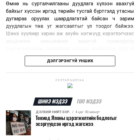
Өмнө нь сурталчилгааны дуудлага хүлээн авахгүй
байхыг хүссэн иргэд төрийн тусгай бүртгэлд утасны
дугаараа оруулах шаардлагатай байсан ч зарим
дуудлагын төв уг жагсаалтыг үл тоодог байжээ.
Шинэ хуулиар харин аж ахуйн нэгжүүд хэрэглэгчээс
урьдчилан зөвшөөрөл аваагүй тохиолдолд
сурталчилгааны зорилгоор утсаар холбогдох эрхгүй
болно. Иргэн өгсөн зөвшөөрлөө хүссэн үедээ цуцлах
ДЭЛГЭРЭНГҮЙ УНШИХ
боломжтой.
Францын эрх баригчдын тооцоолсноор тус улсын
СУРТАЛЧИЛГАА
иргэдийн дөрөвний гурав орчим нь долоо хоног бүр
дор хаяж нэг удаа хүсээгүй сурталчилгааны дуудлага
хүлээн авдаг бөгөөд олон хүн үүнээс ч олон
ШИНЭ МЭДЭЭ
ТОП МЭДЭЭ
дуудлагад өртдөг байна. Хэрэглэгчийн эрхийг
ДЭЛХИЙ НИЙТЭЭР..
4 цаг 30 минут
хамгаалах 11 байгууллага 2024 онд хамтран
Токиод Японы цэрэгжилтийн бодлогыг
шаардлага гаргаж, суурин болон гар утас руу ирдэг
эсэргүүцсэн иргэд жагсжээ
тасралтгүй сурталчилгааны дуудлагыг хориглохыг
уриалж байжээ.