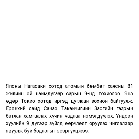
баруун өмнөөс секундэд 7-12 метр,
борооны өмнө түр зуур ширүүснэ. 22-24
хэм дулаан байна.
ТЭРЭЛЖ ОРЧМООР:
Үүлэрхэг. Дуу
цахилгаантай аадар бороо орно. Салхи
баруун өмнөөс секундэд 7-12 метр,
борооны өмнө түр зуур ширүүснэ. 19-21
хэм дулаан байна.
2025 оны зургаадугаар сарын 18-наас 22-ныг
хүртэлх
Японы Нагасаки хотод атомын бөмбөг хаясны 81
цаг агаарын урьдчилсан төлөв
жилийн ой наймдугаар сарын 9-нд тохиолоо. Энэ
өдөр Токио хотод иргэд цуглаан зохион байгуулж,
Зургаадугаар сарын 18-нд баруун аймгуудын нутгийн
Ерөнхий сайд Санаэ Такаичигийн Засгийн газрын
өмнөд хэсэг, төв, говь, зүүн аймгуудын нутгийн
батлан хамгаалах хүчин чадлаа нэмэгдүүлэх, Үндсэн
зарим газраар, 19-нд Алтайн уулархаг нутаг, Халх
хуулийн 9 дүгээр зүйлд өөрчлөлт оруулах чиглэлээр
голын хөндийгөөр, 20, 21-нд Алтай, Хангайн уулархаг
явуулж буй бодлогыг эсэргүүцжээ.
нутаг, Халх голын хөндийгөөр бороо, дуу