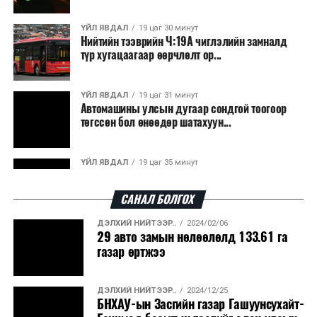
ҮЙЛ ЯВДАЛ
19 цаг 30 минут
Нийтийн тээврийн Ч:19А чиглэлийн замналд
түр хугацаагаар өөрчлөлт ор...
ҮЙЛ ЯВДАЛ
19 цаг 31 минут
Автомашины улсын дугаар сондгой тоогоор
төгссөн бол өнөөдөр шатахуун...
ҮЙЛ ЯВДАЛ
19 цаг 35 минут
Улаанбаатарт өдөртөө 30 хэм дулаан
САНАЛ БОЛГОХ
ДЭЛХИЙ НИЙТЭЭР..
2024/02/06
ДЭЛХИЙ НИЙТЭЭР..
2026/08/06
29 авто замын нөлөөлөлд 133.61 га
“Уралдронзавод” компанийн ерөнхий
газар өртжээ
захирлын автомашиныг дэлбэлжээ...
ДЭЛХИЙ НИЙТЭЭР..
2024/12/25
ҮЙЛ ЯВДАЛ
2026/08/06
БНХАУ-ын Засгийн газар Гашуунсухайт-
Сүхбаатар боомтоор тав хоногт 10 мянга гаруй