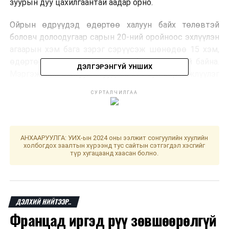
зуурын дуу цахилгаантай аадар орно.
Ойрын өдрүүдэд өдөртөө халуун байх төлөвтэй
боловч долоодугаар сарын 20-ний оройноос эхлүүлэн
агаарын хэм бага зэрэг сэрүүсэж шөнөдөө 15 хэм,
өдөртөө 21-26 хэмийн дулаан байх төлөвтэй байна.
ДЭЛГЭРЭНГҮЙ УНШИХ
Мэргэжлийн байгууллагуудаас өгч буй сэрэмжлүүлэг
мэдээллийг цаг тухай бүрд нь авч, болзошгүй үер
СУРТАЛЧИЛГАА
усны аюулаас сэрэмжтэй байхыг анхааруулж байна"
гэв.
АНХААРУУЛГА: УИХ-ын 2024 оны ээлжит сонгуулийн хуулийн
ДАРААХ МЭДЭЭ
холбогдох заалтын хүрээнд тус сайтын сэтгэгдэл хэсгийг
Сургуулийн орчинд авлигын эсрэг соёлыг төлөвшүүлэх
түр хугацаанд хаасан болно.
нь
ӨМНӨХ МЭДЭЭ
III, IV хорооллын авто замыг хааж, шинэчилнэ
ДЭЛХИЙ НИЙТЭЭР..
Францад иргэд рүү зөвшөөрөлгүй