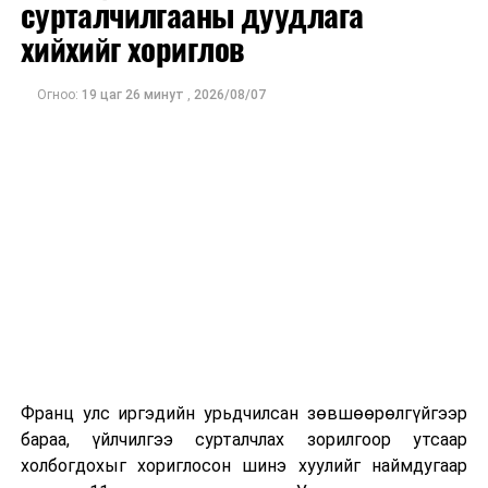
сурталчилгааны дуудлага
хийхийг хориглов
Огноо:
19 цаг 26 минут
,
2026/08/07
Франц улс иргэдийн урьдчилсан зөвшөөрөлгүйгээр
бараа, үйлчилгээ сурталчлах зорилгоор утсаар
холбогдохыг хориглосон шинэ хуулийг наймдугаар