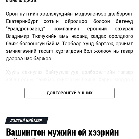
амиа алджээ.
хувь Францын зах зээлээс бүрддэг бөгөөд тус улсын
40–50 мянган ажлын байр эрсдэлд орж болзошгүйг
Орон нутгийн хэвлэлүүдийн мэдээлснээр дэлбэрэлт
Мароккогийн хөдөлмөр эрхлэлтийн сайд мэдэгджээ.
Екатеринбург хотын ойролцоо болсон бөгөөд
“Уралдронзавод” компанийн ерөнхий захирал
Владимир Ткачукийн амь насанд халдах оролдлого
байж болзошгүй байна. Тэрбээр хүнд бэртэж, эрчимт
эмчилгээний тасагт хүргэгдсэн бол жолооч нь газар
дээрээ нас баржээ.
Хууль сахиулах байгууллагууд дэлбэрэлтийн талаар
албан ёсны тайлбар хийгээгүй байна. Харин мөрдөн
шалгах байгууллага олон нийтэд аюултай аргаар
ДЭЛГЭРЭНГҮЙ УНШИХ
хүний амь насанд халдахыг завдсан гэх үндэслэлээр
эрүүгийн хэрэг үүсгэсэн талаар эх сурвалж
мэдээлжээ.
ДЭЛХИЙ НИЙТЭЭР..
“Уралдронзавод” компани 2023 онд Екатеринбург
Вашингтон мужийн ой хээрийн
хотод байгуулагдсан бөгөөд нисгэгчгүй нисэх
төхөөрөмж үйлдвэрлэдэг аж. Тус компанийн 2025