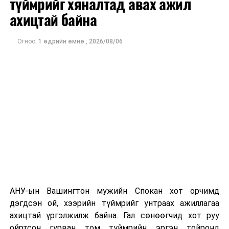
түймрийг хяналтад авах ажил
оны орлого 6.2 тэрбум рубль, цэвэр ашиг нь 1.9
ахицтай байна
тэрбум рубльд хүрсэн гэж РБК мэдээлсэн байна.
Огноо:
1 өдрийн өмнө
,
2026/08/06
Одоогоор дэлбэрэлтийн шалтгаан, хэрэгт холбоотой
этгээдүүдийн талаар дэлгэрэнгүй мэдээлэл гараагүй
байна.
АНУ-ын Вашингтон мужийн Спокан хот орчимд
дэгдсэн ой, хээрийн түймрийг унтраах ажиллагаа
ахицтай үргэлжилж байна. Гал сөнөөгчид хот руу
ойртсон гурван том түймрийн эргэн тойронд