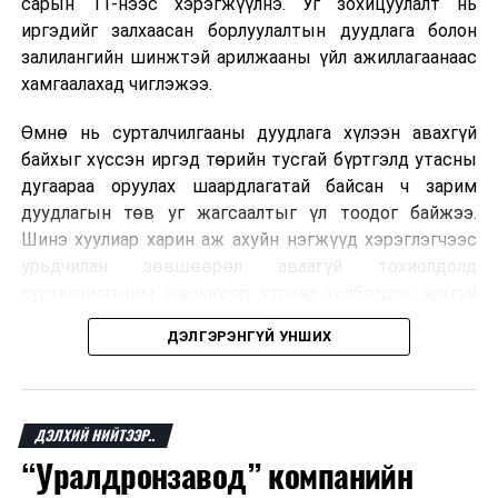
сарын 11-нээс хэрэгжүүлнэ. Уг зохицуулалт нь
иргэдийг залхаасан борлуулалтын дуудлага болон
залилангийн шинжтэй арилжааны үйл ажиллагаанаас
хамгаалахад чиглэжээ.
Өмнө нь сурталчилгааны дуудлага хүлээн авахгүй
байхыг хүссэн иргэд төрийн тусгай бүртгэлд утасны
дугаараа оруулах шаардлагатай байсан ч зарим
дуудлагын төв уг жагсаалтыг үл тоодог байжээ.
Шинэ хуулиар харин аж ахуйн нэгжүүд хэрэглэгчээс
урьдчилан зөвшөөрөл аваагүй тохиолдолд
сурталчилгааны зорилгоор утсаар холбогдох эрхгүй
болно. Иргэн өгсөн зөвшөөрлөө хүссэн үедээ цуцлах
ДЭЛГЭРЭНГҮЙ УНШИХ
боломжтой.
Францын эрх баригчдын тооцоолсноор тус улсын
иргэдийн дөрөвний гурав орчим нь долоо хоног бүр
ДЭЛХИЙ НИЙТЭЭР..
дор хаяж нэг удаа хүсээгүй сурталчилгааны дуудлага
“Уралдронзавод” компанийн
хүлээн авдаг бөгөөд олон хүн үүнээс ч олон