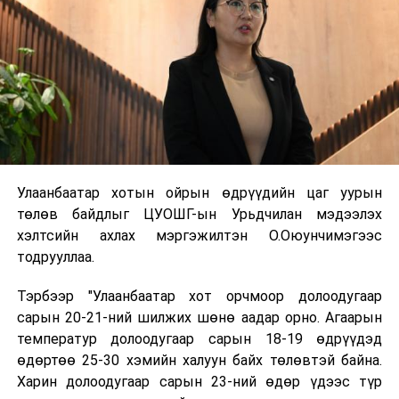
Улаанбаатар хотын ойрын өдрүүдийн цаг уурын
төлөв байдлыг ЦУОШГ-ын Урьдчилан мэдээлэх
хэлтсийн ахлах мэргэжилтэн О.Оюунчимэгээс
тодрууллаа.
Тэрбээр "Улаанбаатар хот орчмоор долоодугаар
сарын 20-21-ний шилжих шөнө аадар орно. Агаарын
температур долоодугаар сарын 18-19 өдрүүдэд
өдөртөө 25-30 хэмийн халуун байх төлөвтэй байна.
Харин долоодугаар сарын 23-ний өдөр үдээс түр