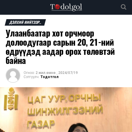
ДЭЛХИЙ НИЙТЭЭР..
Улаанбаатар хот орчмоор
долоодугаар сарын 20, 21-ний
өдрүүдэд аадар орох төлөвтэй
байна
Огноо:
2 жил.өмнө
,
2024/07/19
Сэтгүүлч:
Тодотгол