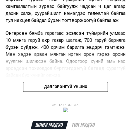
хамгаалалтын зурвас байгуулж чадсан ч цаг агаар
дахин халж, хуурайшилт нэмэгдэх төлөвтэй байгаа
тул нөхцөл байдал бүрэн тогтворжоогүй байгаа аж.
Өнгөрсөн бямба гарагаас эхэлсэн түймрийн улмаас
10 мянга гаруй акр газар шатаж, 700 гаруй барилга
бүрэн сүйдэж, 400 орчим барилга эвдэрч гэмтжээ.
Мөн хэдэн арван мянган иргэн орон гэрээ орхин
нүүлгэн шилжсэн байна. Одоогоор хүний амь нас
эрсэдсэн тохиолдол бүртгэгдээгүй бөгөөд сураггүй
байсан бүх хүнийг олжээ.
ДЭЛГЭРЭНГҮЙ УНШИХ
Албаныхны мэдээлснээр түймрийн нэг голомтыг
санаатайгаар тавьсан байж болзошгүй хэрэгт 37
настай Аарон Фариначчиг баривчилж, галдан
СУРТАЛЧИЛГАА
шатаасан гэх үндэслэлээр эрүүгийн хэрэг үүсгэн
шалгаж байна. Харин бусад хоёр түймрийн
шалтгааныг үргэлжлүүлэн тогтоож байгаа бөгөөд
ШИНЭ МЭДЭЭ
ТОП МЭДЭЭ
аянгын улмаас үүсээгүй гэж үзэж байгаа аж.