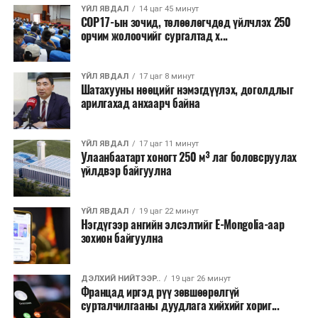
ҮЙЛ ЯВДАЛ
14 цаг 45 минут
COP17-ын зочид, төлөөлөгчдөд үйлчлэх 250
Одоогоор АНУ даяар 13 мужид 90 гаруй томоохон ой,
орчим жолоочийг сургалтад х...
хээрийн түймэр идэвхтэй үргэлжилж байгаагийн
талаас илүү нь Орегон болон Вашингтон мужид
ҮЙЛ ЯВДАЛ
17 цаг 8 минут
бүртгэгдсэн байна. Цаг уурын байгууллагууд ойрын
Шатахууны нөөцийг нэмэгдүүлэх, доголдлыг
өдрүүдэд агаарын температур дахин огцом
арилгахад анхаарч байна
нэмэгдэж, хуурайшилт эрчимжих төлөвтэй байгааг
анхааруулсан бөгөөд энэ нь гал унтраах ажиллагаанд
ҮЙЛ ЯВДАЛ
17 цаг 11 минут
шинэ сорилт учруулж болзошгүйг онцолжээ.
Улаанбаатарт хоногт 250 м³ лаг боловсруулах
үйлдвэр байгуулна
ҮЙЛ ЯВДАЛ
19 цаг 22 минут
Нэгдүгээр ангийн элсэлтийг E-Mongolia-аар
зохион байгуулна
ДЭЛХИЙ НИЙТЭЭР..
19 цаг 26 минут
Францад иргэд рүү зөвшөөрөлгүй
сурталчилгааны дуудлага хийхийг хориг...