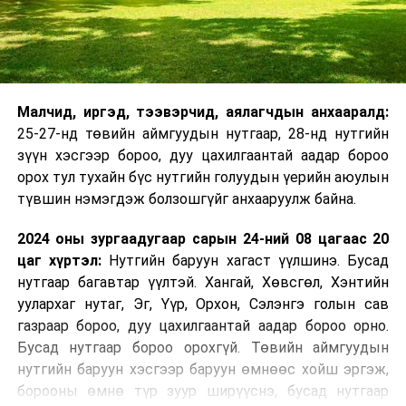
Малчид, иргэд, тээвэрчид, аялагчдын анхааралд:
25-27-нд төвийн аймгуудын нутгаар, 28-нд нутгийн
зүүн хэсгээр бороо, дуу цахилгаантай аадар бороо
орох тул тухайн бүс нутгийн голуудын үерийн аюулын
түвшин нэмэгдэж болзошгүйг анхааруулж байна.
2024 оны зургаадугаар сарын 24-ний 08 цагаас 20
цаг хүртэл:
Нутгийн баруун хагаст үүлшинэ. Бусад
нутгаар багавтар үүлтэй. Хангай, Хөвсгөл, Хэнтийн
уулархаг нутаг, Эг, Үүр, Орхон, Сэлэнгэ голын сав
газраар бороо, дуу цахилгаантай аадар бороо орно.
Бусад нутгаар бороо орохгүй. Төвийн аймгуудын
нутгийн баруун хэсгээр баруун өмнөөс хойш эргэж,
борооны өмнө түр зуур ширүүснэ, бусад нутгаар