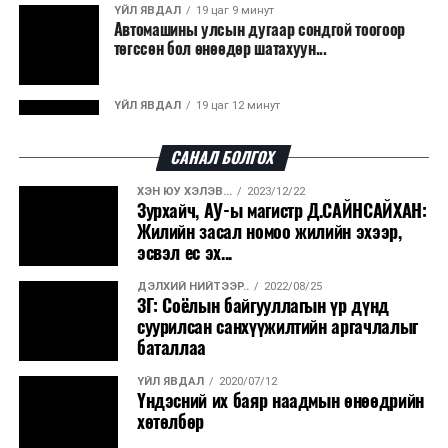
ашигладаг бол Нидерландад төвлөрсөн лаг
ҮЙЛ ЯВДАЛ
19 цаг 9 минут
Автомашины улсын дугаар сондгой тоогоор
боловсруулах үйлдвэрүүдээр дулаан, цахилгаан
төгссөн бол өнөөдөр шатахуун...
эрчим хүч үйлдвэрлэдэг.
Ийнхүү лаг хатаах, шатаах технологийг лагийн
ҮЙЛ ЯВДАЛ
19 цаг 12 минут
эзлэхүүнийг бууруулахын зэрэгцээ эрчим хүч
Улаанбаатарт өдөртөө 30 хэм дулаан
үйлдвэрлэх, нөөцийг дахин ашиглах чиглэлээр олон
САНАЛ БОЛГОХ
улсад өргөн ашиглаж байна.
ХЭН ЮУ ХЭЛЭВ...
2023/12/22
ДЭЛХИЙ НИЙТЭЭР..
2026/08/06
Зурхайч, АУ-ы магистр Д.САЙНСАЙХАН:
“Уралдронзавод” компанийн ерөнхий
Жилийн засал номоо жилийн эхээр,
захирлын автомашиныг дэлбэлжээ...
эсвэл ес эх...
ДЭЛХИЙ НИЙТЭЭР..
2022/08/25
ҮЙЛ ЯВДАЛ
2026/08/06
ЗГ: Соёлын байгууллагын үр дүнд
Сүхбаатар боомтоор тав хоногт 10 мянга гаруй
суурилсан санхүүжилтийн аргачлалыг
тонн АИ-92 автобензин и...
баталлаа
ҮЙЛ ЯВДАЛ
2020/07/12
ДЭЛХИЙ НИЙТЭЭР..
2026/08/06
Үндэсний их баяр наадмын өнөөдрийн
Вашингтон мужийн ой хээрийн түймрийг
хөтөлбөр
хяналтад авах ажил ахицтай байн...