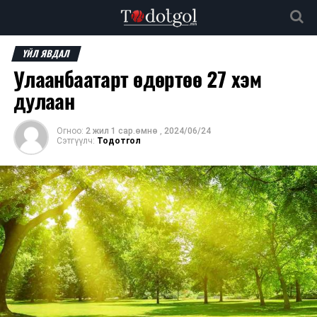
ҮЙЛ ЯВДАЛ
Улаанбаатарт өдөртөө 27 хэм
дулаан
Огноо:
2 жил 1 сар.өмнө
,
2024/06/24
Сэтгүүлч:
Тодотгол