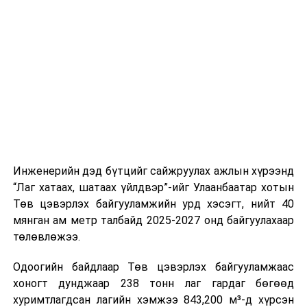
байна. Шатахууны нөөцийг нэмэгдүүлэх,
стандарт, сахилга хариуцлагыг хэвшүүлэх бэлтгэл
нийлүүлэлтийг тогтворжуулах хүрээнд бусад эх
ажлын нэг хэсэг гэж
Зам, тээврийн яамнаас
үүсвэрийг нэмэгдүүлэх чиглэлд анхаарч байна.
мэдээллээ.
Замын-Үүд боомтоор 2000 тонн дизель түлш орж
ирсэн бөгөөд шилжүүлэн ачих ажиллагаа хийгдэж
байна" гэлээ
гэж Аж үйлдвэр, эрдэс баялгийн яамнаас
мэдээллээ.
Инженерийн дэд бүтцийг сайжруулах ажлын хүрээнд
“Лаг хатаах, шатаах үйлдвэр”-ийг Улаанбаатар хотын
Төв цэвэрлэх байгууламжийн урд хэсэгт, нийт 40
мянган ам метр талбайд 2025-2027 онд байгуулахаар
төлөвлөжээ.
Одоогийн байдлаар Төв цэвэрлэх байгууламжаас
хоногт дунджаар 238 тонн лаг гардаг бөгөөд
хуримтлагдсан лагийн хэмжээ 843,200 м³-д хүрсэн