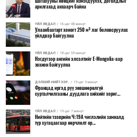
Шатахууны нөөцийг нэмэгдүүлэх, доголдлыг
арилгахад анхаарч байна
Лаг хатаах, шатаах технологи нь бохир ус цэвэрлэх
байгууламжаас гардаг лагийг байгаль орчинд аюулгүй
аргаар боловсруулж, эзлэхүүнийг эрс бууруулах
ҮЙЛ ЯВДАЛ
16 цаг 48 минут
Улаанбаатарт хоногт 250 м³ лаг боловсруулах
зориулалттай. Лагийг өндөр температурт шатааснаар
үйлдвэр байгуулна
эзлэхүүн нь 90 хүртэл хувиар буурч, бактери, вирус
болон бусад өвчин үүсгэгч бичил биетнийг устгах
боломжтой.
ҮЙЛ ЯВДАЛ
18 цаг 59 минут
Нэгдүгээр ангийн элсэлтийг E-Mongolia-аар
зохион байгуулна
Түүнчлэн шаталтын явцад үүсэх дулааныг цахилгаан
болон дулааны эрчим хүч үйлдвэрлэхэд ашиглаж
болдог. Зарим технологийн хувьд шаталтын дараа
ДЭЛХИЙ НИЙТЭЭР..
19 цаг 3 минут
Францад иргэд рүү зөвшөөрөлгүй
үлдэх үнснээс фосфор зэрэг ашигт эрдсийг сэргээн
сурталчилгааны дуудлага хийхийг хориг...
авах боломжтой аж.
Япон, Герман, Швейцар, Нидерланд, Өмнөд Солонгос
ҮЙЛ ЯВДАЛ
19 цаг 7 минут
зэрэг улс лаг хатаах, шатаах технологийг ашиглаж
Нийтийн тээврийн Ч:19А чиглэлийн замналд
түр хугацаагаар өөрчлөлт ор...
байна. Тухайлбал, Германд лаг шатаах үйлдвэрээс
гарсан үнснээс фосфор сэргээн авах технологи