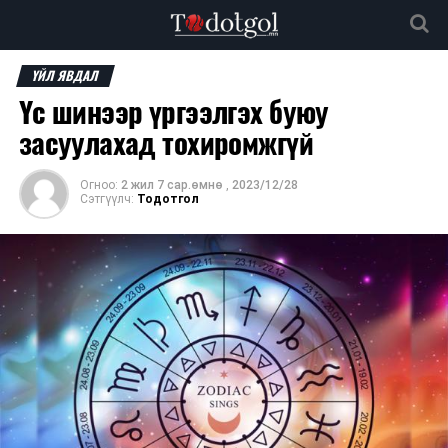
ҮЙЛ ЯВДАЛ
Үс шинээр үргээлгэх буюу
засуулахад тохиромжгүй
Огноо:
2 жил 7 сар.өмнө
,
2023/12/28
Сэтгүүлч:
Тодотгол