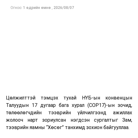
Огноо:
1 өдрийн өмнө
,
2026/08/07
Цөлжилттэй тэмцэх тухай НҮБ-ын конвенцын
Талуудын 17 дугаар бага хурал (COP17)-ын зочид,
төлөөлөгчдийн тээврийн үйлчилгээнд ажиллах
жолооч нарт зориулсан нэгдсэн сургалтыг Зам,
тээврийн яамны “Хөсөг” танхимд зохион байгууллаа.