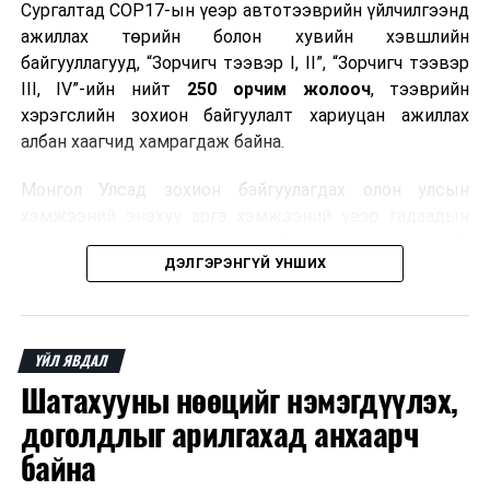
Сургалтад COP17-ын үеэр автотээврийн үйлчилгээнд
ажиллах төрийн болон хувийн хэвшлийн
байгууллагууд, “Зорчигч тээвэр I, II”, “Зорчигч тээвэр
III, IV”-ийн нийт
250 орчим жолооч
, тээврийн
хэрэгслийн зохион байгуулалт хариуцан ажиллах
албан хаагчид хамрагдаж байна.
Монгол Улсад зохион байгуулагдах олон улсын
хэмжээний энэхүү арга хэмжээний үеэр гадаадын
зочид, төлөөлөгчдөд аюулгүй, шуурхай, соёлтой,
ДЭЛГЭРЭНГҮЙ УНШИХ
мэргэжлийн түвшинд тээврийн үйлчилгээ үзүүлэх
бэлтгэлийг хангах нь сургалтын гол зорилго юм.
Сургалтаар COP17-ын ерөнхий ойлголт, ач холбогдол,
ҮЙЛ ЯВДАЛ
зохион байгуулалтын онцлог, зочид, төлөөлөгчдийн
Шатахууны нөөцийг нэмэгдүүлэх,
ангилал, үйлчилгээний стандарт, жолооч нарын үүрэг
хариуцлага, сахилга бат, үйлчилгээний соёл, ёс зүй,
доголдлыг арилгахад анхаарч
мэргэжлийн харилцааны талаар нэгдсэн мэдээлэл
байна
өгчээ.