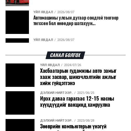
гарсан үнснээс фосфор сэргээн авах технологи
ашигладаг бол Нидерландад төвлөрсөн лаг
ҮЙЛ ЯВДАЛ
2026/08/07
Автомашины улсын дугаар сондгой тоогоор
боловсруулах үйлдвэрүүдээр дулаан, цахилгаан
төгссөн бол өнөөдөр шатахуун...
эрчим хүч үйлдвэрлэдэг.
Ийнхүү лаг хатаах, шатаах технологийг лагийн
ҮЙЛ ЯВДАЛ
2026/08/07
эзлэхүүнийг бууруулахын зэрэгцээ эрчим хүч
Улаанбаатарт өдөртөө 30 хэм дулаан
үйлдвэрлэх, нөөцийг дахин ашиглах чиглэлээр олон
САНАЛ БОЛГОХ
улсад өргөн ашиглаж байна.
ҮЙЛ ЯВДАЛ
2024/07/26
ДЭЛХИЙ НИЙТЭЭР..
2026/08/06
Хасбаатарын гудамжны авто замыг
“Уралдронзавод” компанийн ерөнхий
хааж засвар, шинэчлэлтийн ажлыг
захирлын автомашиныг дэлбэлжээ...
хийж гүйцэтгэнэ
ДЭЛХИЙ НИЙТЭЭР..
2021/06/25
ҮЙЛ ЯВДАЛ
2026/08/06
Ирэх даваа гарагаас 12-15 насны
Сүхбаатар боомтоор тав хоногт 10 мянга гаруй
хүүхдүүдийг вакцинд хамруулна
тонн АИ-92 автобензин и...
ДЭЛХИЙ НИЙТЭЭР..
2023/08/28
ДЭЛХИЙ НИЙТЭЭР..
2026/08/06
Зөөврийн компьютерын үнэгүй
Вашингтон мужийн ой хээрийн түймрийг