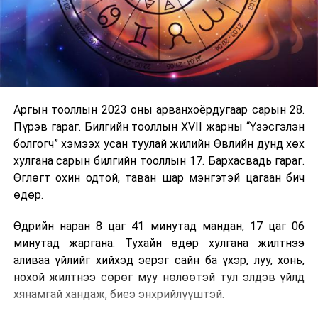
Аргын тооллын 2023 оны арванхоёрдугаар сарын 28.
Пүрэв гараг. Билгийн тооллын XVII жарны “Үзэсгэлэн
болгогч” хэмээх усан туулай жилийн Өвлийн дунд хөх
хулгана сарын билгийн тооллын 17. Бархасвадь гараг.
Өглөгт охин одтой, таван шар мэнгэтэй цагаан бич
өдөр.
Өдрийн наран 8 цаг 41 минутад мандан, 17 цаг 06
минутад жаргана. Тухайн өдөр хулгана жилтнээ
аливаа үйлийг хийхэд эерэг сайн ба үхэр, луу, хонь,
нохой жилтнээ сөрөг муу нөлөөтэй тул элдэв үйлд
хянамгай хандаж, биеэ энхрийлүүштэй.