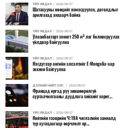
хэлбэрээр хэрэгжүүлэхээр тусгажээ.
ҮЙЛ ЯВДАЛ
2026/08/07
Шатахууны нөөцийг нэмэгдүүлэх, доголдлыг
арилгахад анхаарч байна
Лаг хатаах, шатаах технологи нь бохир ус цэвэрлэх
байгууламжаас гардаг лагийг байгаль орчинд аюулгүй
аргаар боловсруулж, эзлэхүүнийг эрс бууруулах
ҮЙЛ ЯВДАЛ
2026/08/07
Улаанбаатарт хоногт 250 м³ лаг боловсруулах
зориулалттай. Лагийг өндөр температурт шатааснаар
үйлдвэр байгуулна
эзлэхүүн нь 90 хүртэл хувиар буурч, бактери, вирус
болон бусад өвчин үүсгэгч бичил биетнийг устгах
боломжтой.
ҮЙЛ ЯВДАЛ
2026/08/07
Нэгдүгээр ангийн элсэлтийг E-Mongolia-аар
зохион байгуулна
Түүнчлэн шаталтын явцад үүсэх дулааныг цахилгаан
болон дулааны эрчим хүч үйлдвэрлэхэд ашиглаж
болдог. Зарим технологийн хувьд шаталтын дараа
ДЭЛХИЙ НИЙТЭЭР..
2026/08/07
Францад иргэд рүү зөвшөөрөлгүй
үлдэх үнснээс фосфор зэрэг ашигт эрдсийг сэргээн
сурталчилгааны дуудлага хийхийг хориг...
авах боломжтой аж.
Япон, Герман, Швейцар, Нидерланд, Өмнөд Солонгос
ҮЙЛ ЯВДАЛ
2026/08/07
зэрэг улс лаг хатаах, шатаах технологийг ашиглаж
Нийтийн тээврийн Ч:19А чиглэлийн замналд
түр хугацаагаар өөрчлөлт ор...
байна. Тухайлбал, Германд лаг шатаах үйлдвэрээс