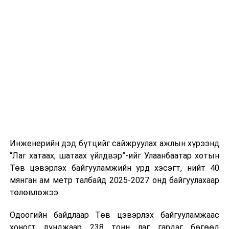
тээврийн үйлчилгээг аюулгүй, шуурхай, зохион
хэвийн горимоор ажлаа үргэлжүүлнэ гэж найдаж
байгуулалттай явуулах, үйлчилгээний нэгдсэн
байна. Шатахууны нөөцийг нэмэгдүүлэх,
стандарт, сахилга хариуцлагыг хэвшүүлэх бэлтгэл
нийлүүлэлтийг тогтворжуулах хүрээнд бусад эх
ажлын нэг хэсэг гэж
Зам, тээврийн яамнаас
үүсвэрийг нэмэгдүүлэх чиглэлд анхаарч байна.
мэдээллээ.
Замын-Үүд боомтоор 2000 тонн дизель түлш орж
ирсэн бөгөөд шилжүүлэн ачих ажиллагаа хийгдэж
байна" гэлээ
гэж Аж үйлдвэр, эрдэс баялгийн яамнаас
мэдээллээ.
Инженерийн дэд бүтцийг сайжруулах ажлын хүрээнд
“Лаг хатаах, шатаах үйлдвэр”-ийг Улаанбаатар хотын
Төв цэвэрлэх байгууламжийн урд хэсэгт, нийт 40
мянган ам метр талбайд 2025-2027 онд байгуулахаар
төлөвлөжээ.
Одоогийн байдлаар Төв цэвэрлэх байгууламжаас
хоногт дунджаар 238 тонн лаг гардаг бөгөөд