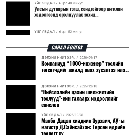
ҮЙЛ ЯВДАЛ
6 цаг 48 минут
Улсын дугаарын тэгш, сондгойгоор ангилан
хөдөлгөөнд оролцуулах зохиц...
ҮЙЛ ЯВДАЛ
6 цаг 52 минут
Нарантуул, Дүнжингарав, Шинэ 100 айл
худалдааны төвүүдийн авто зогсо...
САНАЛ БОЛГОХ
ДЭЛХИЙ НИЙТЭЭР..
2020/09/17
ҮЙЛ ЯВДАЛ
6 цаг 55 минут
Компаниуд “1000-инженер” төслийн
КОП17-д ажиллах онцгой байдлын
төгсөгчдийг ажилд авах хүсэлтээ илэ...
бүрэлдэхүүн хамтарсан дадлага сургуул...
ДЭЛХИЙ НИЙТЭЭР..
2025/12/18
ҮЙЛ ЯВДАЛ
7 цаг 2 минут
"Нийслэлийн цахим шилжилтийн
Улаанбаатарт өдөртөө 20 хэм дулаан
төслүүд"-ийн талаарх мэдээллийг
сонслоо
ҮЙЛ ЯВДАЛ
2025/10/31
ҮЙЛ ЯВДАЛ
2026/08/07
Манба Дацан хийдийн Зурхайч, АУ-ы
COP17-ын зочид, төлөөлөгчдөд үйлчлэх 250
магистр Д.Сайнсайхан: Төрсөн өдрийн
орчим жолоочийг сургалтад х...
төөрөгт хү...