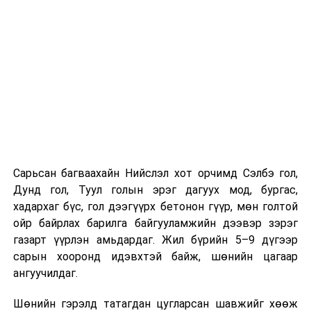
Компанийн удирдлагуудын мэдээлснээр газарзүйн
хүндрэлтэй нөхцөлд ажиллаж байгаа ч шаардлагатай
инженерийн шийдлийг хэрэгжүүлж, дам нуруу
угсралтын ажлыг төлөвлөсөн хугацаанд дуусгахаар
хичээн ажиллаж байна гэв
гэж Зам, тээврийн яамнаас
мэдээллээ.
Сарьсан багваахайн Нийслэл хот орчимд Сэлбэ гол,
Дунд гол, Туул голын эрэг дагуух мод, бургас,
хадархаг бүс, гол дээгүүрх бетонон гүүр, мөн голтой
ойр байрлах барилга байгууламжийн дээвэр зэрэг
газарт үүрлэн амьдардаг. Жил бүрийн 5–9 дүгээр
сарын хооронд идэвхтэй байж, шөнийн цагаар
ангуучилдаг.
Шөнийн гэрэлд татагдан цугларсан шавжийг хөөж