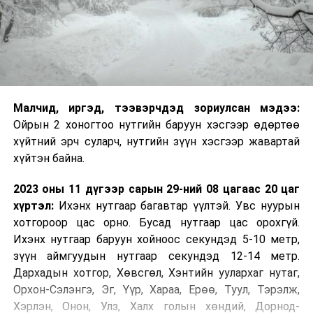
Малч­ид, иргэд, тээвэрчдэд зориулсан мэдээ:
Ойрын 2 хоногтоо нутгийн баруун хэсгээр өдөртөө
хүйтний эрч суларч, нутгийн зүүн хэсгээр жавартай
хүйтэн байна.
2023 оны 11 дүгээр сарын 29-ний 08 цагаас 20 цаг
хүртэл:
Ихэнх нутгаар багавтар үүлтэй. Увс нуурын
хотгороор цас орно. Бусад нутгаар цас орохгүй.
Ихэнх нутгаар баруун хойноос секундэд 5-10 метр,
зүүн аймгуудын нутгаар секундэд 12-14 метр.
Дархадын хотгор, Хөвсгөл, Хэнтийн уулархаг нутаг,
Орхон-Сэлэнгэ, Эг, Үүр, Хараа, Ерөө, Туул, Тэрэлж,
Хэрлэн, Онон, Улз, Халх голын хөндий, Дорнод-