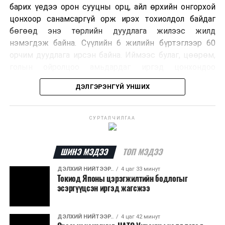
барих үедээ орон сууцны орц, айл өрхийн онгорхой
цонхоор санамсаргүй орж ирэх тохиолдол байдаг
бөгөөд энэ төрлийн дуудлага жилээс жилд
нэмэгдэж байна. Сүүлийн 6 жилийн бүртэглээр 60
орчим дуудлага ирсэн байна. Иймээс булаг, цөөрөм,
голын ойролцоо амьдардаг иргэд цонхондоо
хамгаалалтын тор суурилуулж, урьдчилан
ДЭЛГЭРЭНГҮЙ УНШИХ
сэргийлэхийг зөвлөж байна.
Хэрэв сарьсан багваахайн дуудлага өгөхөөр бол
СУРТАЛЧИЛГАА
ажлын цагаар Нийслэлийн Байгаль орчны газрын
72720303, ажлын бус цагаар нийслэлийн Шуурхай
удирдлага зохицуулалтын төвийн 11-310005
ШИНЭ МЭДЭЭ
ТОП МЭДЭЭ
дугаарын утсаар яаралтай мэдээлэл өгч, дуудлага
ДЭЛХИЙ НИЙТЭЭР..
4 цаг 33 минут
өгөх боломжтойг Нийслэлийн Байгаль Орчны Газраас
Токиод Японы цэрэгжилтийн бодлогыг
зөвлөв.
эсэргүүцсэн иргэд жагсжээ
ДЭЛХИЙ НИЙТЭЭР..
4 цаг 42 минут