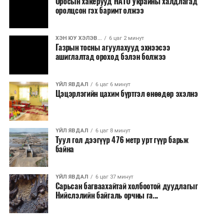
Оросын хакерууд НАТО Украины халдлагад
оролцсон гэх баримт олжээ
ХЭН ЮУ ХЭЛЭВ...
6 цаг 2 минут
Газрын тосны агуулахууд эхнээсээ
ашиглалтад ороход бэлэн болжээ
ҮЙЛ ЯВДАЛ
6 цаг 6 минут
Цэцэрлэгийн цахим бүртгэл өнөөдөр эхэлнэ
ҮЙЛ ЯВДАЛ
6 цаг 8 минут
Туул гол дээгүүр 476 метр урт гүүр барьж
байна
ҮЙЛ ЯВДАЛ
6 цаг 37 минут
Сарьсан багваахайтай холбоотой дуудлагыг
Нийслэлийн байгаль орчны га...