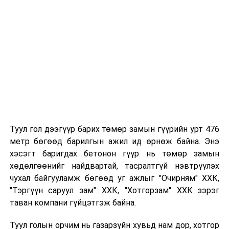
Таны хүүхэд өнгөрсөн жил цэцэрлэгт
хамрагдсан бол тухайн цэцэрлэгтээ
"Үргэлжлүүлж явах" эсэх сонголтыг хийх
Хэрэв шилжилт хөдөлгөөн хийх бол 2026 оны
08 дугаар сарын 07-ны өдрөөс өмнө
баталгаажуулсан байх.
Туул гол дээгүүр барих төмөр замын гүүрийн урт 476
метр бөгөөд барилгын ажил ид өрнөж байна. Энэ
хэсэгт баригдах бетонон гүүр нь төмөр замын
хөдөлгөөнийг найдвартай, тасралтгүй нэвтрүүлэх
чухал байгууламж бөгөөд уг ажлыг "Очирням" ХХК,
"Тэргүүн саруул зам" ХХК, "Хотгорзам" ХХК зэрэг
таван компани гүйцэтгэж байна.
Туул голын орчим нь газарзүйн хувьд нам дор, хотгор