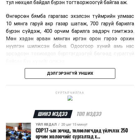
тул нөхцөл байдал бүрэн тогтворжоогүй байгаа аж.
Өнгөрсөн бямба гарагаас эхэлсэн түймрийн улмаас
10 мянга гаруй акр газар шатаж, 700 гаруй барилга
бүрэн сүйдэж, 400 орчим барилга эвдэрч гэмтжээ.
Мөн хэдэн арван мянган иргэн орон гэрээ орхин
нүүлгэн шилжсэн байна. Одоогоор хүний амь нас
эрсэдсэн тохиолдол бүртгэгдээгүй бөгөөд сураггүй
байсан бүх хүнийг олжээ.
ДЭЛГЭРЭНГҮЙ УНШИХ
Албаныхны мэдээлснээр түймрийн нэг голомтыг
санаатайгаар тавьсан байж болзошгүй хэрэгт 37
настай Аарон Фариначчиг баривчилж, галдан
СУРТАЛЧИЛГАА
шатаасан гэх үндэслэлээр эрүүгийн хэрэг үүсгэн
шалгаж байна. Харин бусад хоёр түймрийн
шалтгааныг үргэлжлүүлэн тогтоож байгаа бөгөөд
ШИНЭ МЭДЭЭ
ТОП МЭДЭЭ
аянгын улмаас үүсээгүй гэж үзэж байгаа аж.
ҮЙЛ ЯВДАЛ
20 цаг 15 минут
COP17-ын зочид, төлөөлөгчдөд үйлчлэх 250
Одоогоор АНУ даяар 13 мужид 90 гаруй томоохон ой,
орчим жолоочийг сургалтад х...