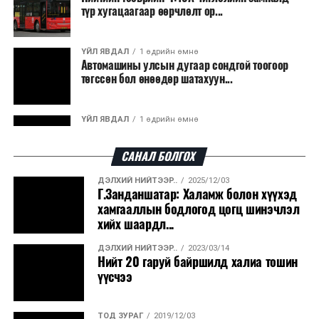
түр хугацаагаар өөрчлөлт ор...
ҮЙЛ ЯВДАЛ
1 өдрийн өмнө
Автомашины улсын дугаар сондгой тоогоор
төгссөн бол өнөөдөр шатахуун...
ҮЙЛ ЯВДАЛ
1 өдрийн өмнө
Улаанбаатарт өдөртөө 30 хэм дулаан
САНАЛ БОЛГОХ
ДЭЛХИЙ НИЙТЭЭР..
2025/12/03
ДЭЛХИЙ НИЙТЭЭР..
2026/08/06
Г.Занданшатар: Халамж болон хүүхэд
“Уралдронзавод” компанийн ерөнхий
хамгааллын бодлогод цогц шинэчлэл
захирлын автомашиныг дэлбэлжээ...
хийх шаардл...
ДЭЛХИЙ НИЙТЭЭР..
2023/03/14
ҮЙЛ ЯВДАЛ
2026/08/06
Нийт 20 гаруй байршилд халиа тошин
Сүхбаатар боомтоор тав хоногт 10 мянга гаруй
үүсчээ
тонн АИ-92 автобензин и...
ТОД ЗУРАГ
2019/12/03