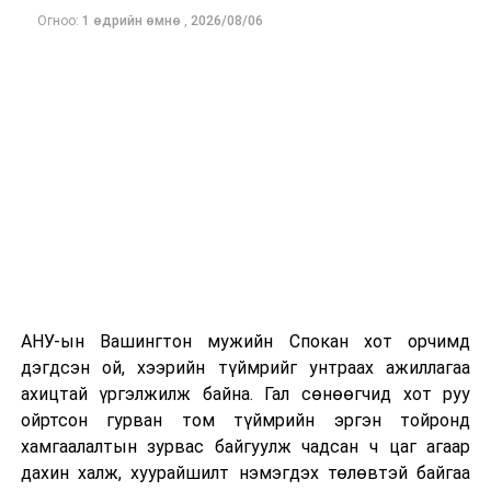
Огноо:
1 өдрийн өмнө
,
2026/08/06
Одоогоор дэлбэрэлтийн шалтгаан, хэрэгт холбоотой
этгээдүүдийн талаар дэлгэрэнгүй мэдээлэл гараагүй
байна.
АНУ-ын Вашингтон мужийн Спокан хот орчимд
дэгдсэн ой, хээрийн түймрийг унтраах ажиллагаа
ахицтай үргэлжилж байна. Гал сөнөөгчид хот руу
ойртсон гурван том түймрийн эргэн тойронд
хамгаалалтын зурвас байгуулж чадсан ч цаг агаар
дахин халж, хуурайшилт нэмэгдэх төлөвтэй байгаа