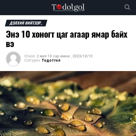
ДЭЛХИЙ НИЙТЭЭР..
Энэ 10 хоногт цаг агаар ямар байх
вэ
Огноо:
2 жил 10 сар.өмнө
,
2023/10/10
Сэтгүүлч:
Тодотгол