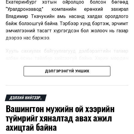
Екатеринбург хотын ойролцоо болсон бөгөөд
“Уралдронзавод” компанийн ерөнхий захирал
Владимир Ткачукийн амь насанд халдах оролдлого
байж болзошгүй байна. Тэрбээр хүнд бэртэж, эрчимт
эмчилгээний тасагт хүргэгдсэн бол жолооч нь газар
дээрээ нас баржээ.
Хууль сахиулах байгууллагууд дэлбэрэлтийн талаар
албан ёсны тайлбар хийгээгүй байна. Харин мөрдөн
шалгах байгууллага олон нийтэд аюултай аргаар
ДЭЛГЭРЭНГҮЙ УНШИХ
хүний амь насанд халдахыг завдсан гэх үндэслэлээр
эрүүгийн хэрэг үүсгэсэн талаар эх сурвалж
мэдээлжээ.
ДЭЛХИЙ НИЙТЭЭР..
“Уралдронзавод” компани 2023 онд Екатеринбург
Вашингтон мужийн ой хээрийн
хотод байгуулагдсан бөгөөд нисгэгчгүй нисэх
төхөөрөмж үйлдвэрлэдэг аж. Тус компанийн 2025
түймрийг хяналтад авах ажил
оны орлого 6.2 тэрбум рубль, цэвэр ашиг нь 1.9
ахицтай байна
тэрбум рубльд хүрсэн гэж РБК мэдээлсэн байна.