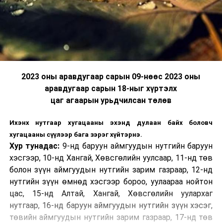
2023 оны аравдугаар сарын 09-нөөс 2023 оны
аравдугаар сарын 18-ныг хүртэлх
цаг агаарын урьдчилсан төлөв
Ихэнх нутгаар хугацааны эхэнд дулаан байх боловч
хугацааны сүүлээр бага зэрэг хүйтэрнэ.
Хур тунадас:
9-нд баруун аймгуудын нутгийн баруун
хэсгээр, 10-нд Хангай, Хөвсгөлийн уулсаар, 11-нд төв
болон зүүн аймгуудын нутгийн зарим газраар, 12-нд
нутгийн зүүн өмнөд хэсгээр бороо, уулаараа нойтон
цас, 15-нд Алтай, Хангай, Хөвсгөлийн уулархаг
нутгаар, 16-нд баруун аймгуудын нутгийн зүүн хэсэг,
төвийн аймгуудын нутгийн зарим газраар, 17-нд төв