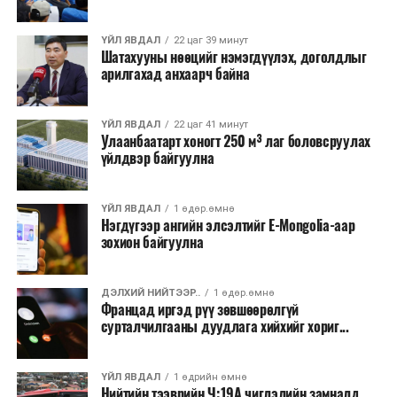
хээрийн түймэр идэвхтэй үргэлжилж байгаагийн
талаас илүү нь Орегон болон Вашингтон мужид
ҮЙЛ ЯВДАЛ
22 цаг 39 минут
бүртгэгдсэн байна. Цаг уурын байгууллагууд ойрын
Шатахууны нөөцийг нэмэгдүүлэх, доголдлыг
өдрүүдэд агаарын температур дахин огцом
арилгахад анхаарч байна
нэмэгдэж, хуурайшилт эрчимжих төлөвтэй байгааг
анхааруулсан бөгөөд энэ нь гал унтраах ажиллагаанд
ҮЙЛ ЯВДАЛ
22 цаг 41 минут
шинэ сорилт учруулж болзошгүйг онцолжээ.
Улаанбаатарт хоногт 250 м³ лаг боловсруулах
үйлдвэр байгуулна
ҮЙЛ ЯВДАЛ
1 өдөр.өмнө
Нэгдүгээр ангийн элсэлтийг E-Mongolia-аар
зохион байгуулна
ДЭЛХИЙ НИЙТЭЭР..
1 өдөр.өмнө
Францад иргэд рүү зөвшөөрөлгүй
сурталчилгааны дуудлага хийхийг хориг...
ҮЙЛ ЯВДАЛ
1 өдрийн өмнө
Нийтийн тээврийн Ч:19А чиглэлийн замналд